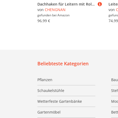
Dachhaken für Leitern mit Rollen Schweres Stahl Dachfirst Stabilisator Verstellbarer Abstandshalter T-Griff Gummi Dachrinnen Schutz A
von
CHENGNAN
von
gefunden bei
Amazon
gefun
96,99 €
74,99
Beliebteste Kategorien
Pflanzen
Bau
Schaukelstühle
Ste
Wetterfeste Gartenbänke
Mod
Gartenmöbel
Bet