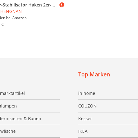
Leiter-Stabilisator Haken 2er-Set Universeller Dach-Leiterstabilisator mit 1.4m Verlängerungsarm Rutschfesten Gummipolstern Schweres Leiter-Sicherheitszubehör Short
CHENGNAN
den bei
Amazon
 €
Top Marken
marktartikel
ïn home
hlampen
COUZON
ernisieren & Bauen
Kesser
twäsche
IKEA