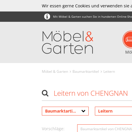
Wir essen gerne Cookies und verwenden sie 
Mit Möbel & Garten suchen Sie in hunderten Online-Sho
Mö
Möbel & Garten
Baumarktartikel
Leitern
Leitern von CHENGNAN
Baumarktartikel
Leitern
Vorschläge:
Baumarktartikel von CHENGN