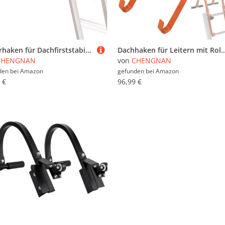
Leiterhaken für Dachfirststabilisator Hochleistungsstahl Schnellmontage Sicherheitszubehör yellow
Dachhaken für Leitern mit Rollen Schweres Stahl Dachfirst Stabilisator Verstellbarer Abstandshal
CHENGNAN
von
CHENGNAN
den bei
Amazon
gefunden bei
Amazon
 €
96,99 €