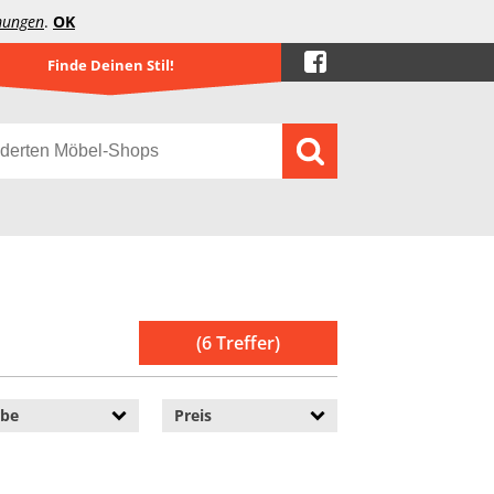
mungen
.
OK
Finde Deinen Stil!
(6 Treffer)
rbe
Preis