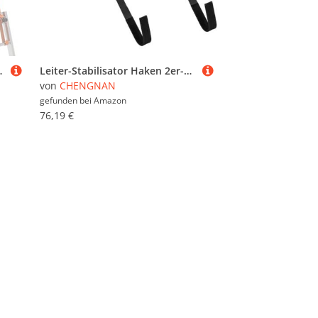
ter T-Griff Gummi Dachrinnen Schutz B
Leiter-Stabilisator Haken 2er-Set Universeller Dach-Leiterstabilisator mit 1.4m Verlängerungsarm Rutschfesten Gummipolstern Schweres Leiter-Sicherheitszubehör Long
von
CHENGNAN
gefunden bei
Amazon
76,19 €