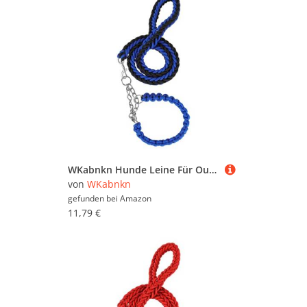
WKabnkn Hunde Leine Für Outdoor Walking Nopull Haustiertraining Leiter Praktisches Nylon Leine Einstellbares Traktionsseil Für Große Hunde Blei
von
WKabnkn
gefunden bei
Amazon
11,79 €