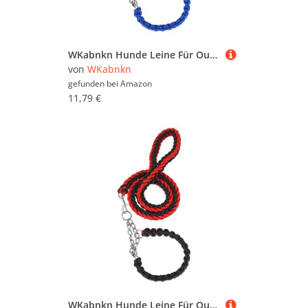
WKabnkn Hunde Leine Für Outdoor Walking Nopull Haustiertraining Leiter Praktisches Nylon Leine Einstellbares Traktionsseil Für Große Hunde Blei
von
WKabnkn
gefunden bei
Amazon
11,79 €
WKabnkn Hunde Leine Für Outdoor Walking Nopull Haustiertraining Leiter Praktisches Nylon Leine Einstellbares Traktionsseil Für Große Hunde Blei