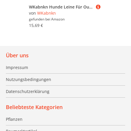
WKabnkn Hunde Leine Für Outdoor Walking Nopull Haustiertraining Leiter Praktisches Nylon Leine Einstellbares Traktionsseil Für Große Hunde Blei
von
WKabnkn
gefunden bei
Amazon
15,69 €
Über uns
Impressum
Nutzungsbedingungen
Datenschutzerklärung
Beliebteste Kategorien
Pflanzen