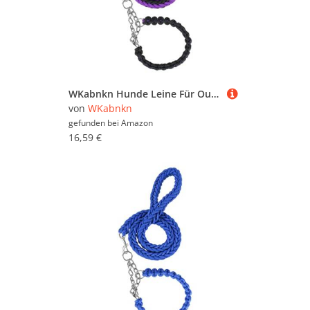
WKabnkn Hunde Leine Für Outdoor Walking Nopull Haustiertraining Leiter Praktisches Nylon Leine Einstellbares Traktionsseil Für Große Hunde Blei
von
WKabnkn
gefunden bei
Amazon
16,59 €