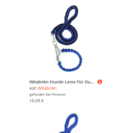
WKabnkn Hunde Leine Für Outdoor Walking Nopull Haustiertraining Leiter Praktisches Nylon Leine Einstellbares Traktionsseil Für Große Hunde Blei
von
WKabnkn
gefunden bei
Amazon
16,09 €