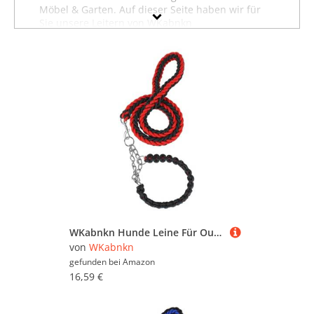
Möbel & Garten. Auf dieser Seite haben wir für
Sie unsere Leitern von WKabnkn
zusammengestellt. Sollten Sie hier nicht finden,
was Sie suchen, dann schauen Sie sich auch
unsere anderen
Baumarktartikel von WKabnkn
an
oder stöbern Sie in dem gesamten
Möbelsortiment sämtlicher Leitern. Oder suchen
Sie gezielt nach Möbeln von WKabnkn? Dann
besuchen Sie unsere Abteilung mit sämtlichen
Möbeln der Marke WKabnkn
. Mit Hilfe der Filter
oben auf der Seite können Sie auch gezielt
Leitern von anderen Marken ansehen und in
bestimmten Preiskategorien sowie nach
reduzierten Angeboten suchen. Lassen Sie sich
inspirieren - wir wünschen Ihnen viel Spaß dabei!
WKabnkn Hunde Leine Für Outdoor Walking Nopull Haustiertraining Leiter Praktisches Nylon Leine Einstellbares Traktionsseil Für Große Hunde Blei
von
WKabnkn
gefunden bei
Amazon
16,59 €