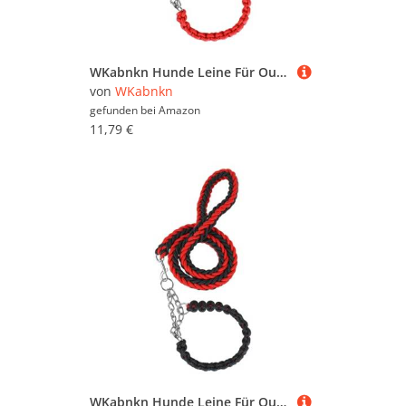
WKabnkn Hunde Leine Für Outdoor Walking Nopull Haustiertraining Leiter Praktisches Nylon Leine Einstellbares Traktionsseil Für Große Hunde Blei
von
WKabnkn
gefunden bei
Amazon
11,79 €
WKabnkn Hunde Leine Für Outdoor Walking Nopull Haustiertraining Leiter Praktisches Nylon Leine Einstellbares Traktionsseil Für Große Hunde Blei