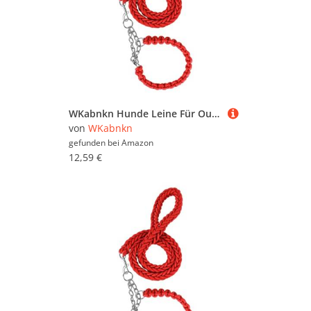
WKabnkn Hunde Leine Für Outdoor Walking Nopull Haustiertraining Leiter Praktisches Nylon Leine Einstellbares Traktionsseil Für Große Hunde Blei
von
WKabnkn
gefunden bei
Amazon
12,59 €