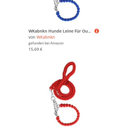
WKabnkn Hunde Leine Für Outdoor Walking Nopull Haustiertraining Leiter Praktisches Nylon Leine Einstellbares Traktionsseil Für Große Hunde Blei
von
WKabnkn
gefunden bei
Amazon
15,69 €