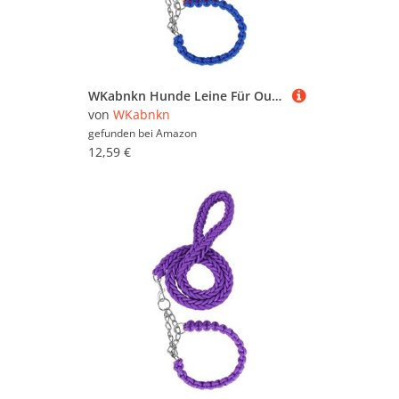
WKabnkn Hunde Leine Für Outdoor Walking Nopull Haustiertraining Leiter Praktisches Nylon Leine Einstellbares Traktionsseil Für Große Hunde Blei
von
WKabnkn
gefunden bei
Amazon
12,59 €