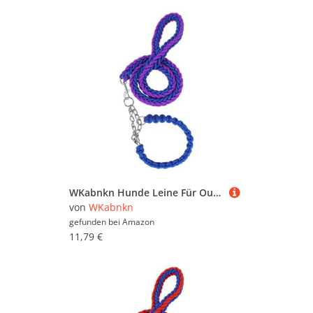
WKabnkn Hunde Leine Für Outdoor Walking Nopull Haustiertraining Leiter Praktisches Nylon Leine Einstellbares Traktionsseil Für Große Hunde Blei
von
WKabnkn
gefunden bei
Amazon
11,79 €