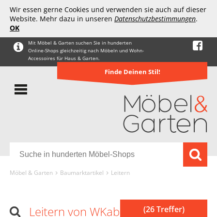
Wir essen gerne Cookies und verwenden sie auch auf dieser
Website. Mehr dazu in unseren
Datenschutzbestimmungen
.
OK
Mit Möbel & Garten suchen Sie in hunderten
Online-Shops gleichzeitig nach Möbeln und Wohn-
Accessoires für Haus & Garten.
Finde Deinen Stil!
Möbel & Garten
Baumarktartikel
Leitern
Leitern von WKabnkn
(26 Treffer)