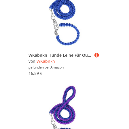
WKabnkn Hunde Leine Für Outdoor Walking Nopull Haustiertraining Leiter Praktisches Nylon Leine Einstellbares Traktionsseil Für Große Hunde Blei
von
WKabnkn
gefunden bei
Amazon
16,59 €