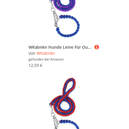
WKabnkn Hunde Leine Für Outdoor Walking Nopull Haustiertraining Leiter Praktisches Nylon Leine Einstellbares Traktionsseil Für Große Hunde Blei
von
WKabnkn
gefunden bei
Amazon
12,59 €