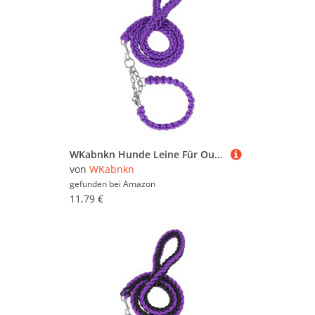
WKabnkn Hunde Leine Für Outdoor Walking Nopull Haustiertraining Leiter Praktisches Nylon Leine Einstellbares Traktionsseil Für Große Hunde Blei
von
WKabnkn
gefunden bei
Amazon
11,79 €