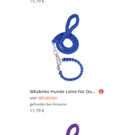
15,79 €
WKabnkn Hunde Leine Für Outdoor Walking Nopull Haustiertraining Leiter Praktisches Nylon Leine Einstellbares Traktionsseil Für Große Hunde Blei
von
WKabnkn
gefunden bei
Amazon
11,79 €