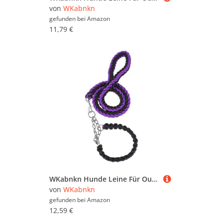
von
WKabnkn
gefunden bei
Amazon
11,79 €
WKabnkn Hunde Leine Für Outdoor Walking Nopull Haustiertraining Leiter Praktisches Nylon Leine Einstellbares Traktionsseil Für Große Hunde Blei
von
WKabnkn
gefunden bei
Amazon
12,59 €