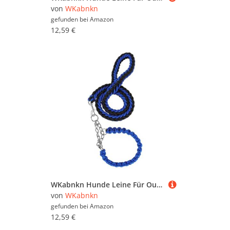
von
WKabnkn
gefunden bei
Amazon
12,59 €
WKabnkn Hunde Leine Für Outdoor Walking Nopull Haustiertraining Leiter Praktisches Nylon Leine Einstellbares Traktionsseil Für Große Hunde Blei
von
WKabnkn
gefunden bei
Amazon
12,59 €