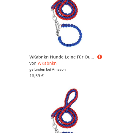
WKabnkn Hunde Leine Für Outdoor Walking Nopull Haustiertraining Leiter Praktisches Nylon Leine Einstellbares Traktionsseil Für Große Hunde Blei
von
WKabnkn
gefunden bei
Amazon
16,59 €