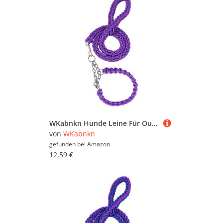
WKabnkn Hunde Leine Für Outdoor Walking Nopull Haustiertraining Leiter Praktisches Nylon Leine Einstellbares Traktionsseil Für Große Hunde Blei
von
WKabnkn
gefunden bei
Amazon
12,59 €