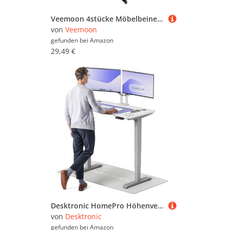
Veemoon 4stücke Möbelbeine Aus Filz Verstellbare Tischbeine Für Schrankkommode Metallbeine Mit Lenkrollen Für Schreibtisch Höhenverstellbare Couchbeine Ersatz
von
Veemoon
gefunden bei
Amazon
29,49 €
Desktronic HomePro Höhenverstellbarer Schreibtisch 120 × 60 cm – Elektrischer Schreibtisch Mit Zwei Elektrischen Motoren, Touchscreen-Steuerung und Integrierten USB-A- und USB-C-Ladeanschlüssen
von
Desktronic
gefunden bei
Amazon