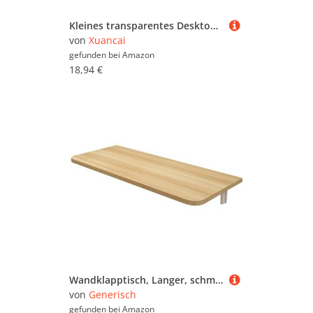
Kleines transparentes Desktop-Aquarium mit USB-Pumpen für Zuhause, Büro, Dekoration, einfache Wartung, Aquarium, mit Luftpumpen
von
Xuancai
gefunden bei
Amazon
18,94 €
Wandklapptisch, Langer, schmaler Tisch, robuste Wandregalhalterung, hängender Klappschreibtisch, geeignet für Esszimmer, Waschküche, Arbeitszimmer, Küche
von
Generisch
gefunden bei
Amazon