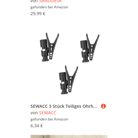
von
SANODESK
gefunden bei
Amazon
29,99 €
SEWACC 3 Stück Teiliges Ohrhörer Kabelclips Schwarz Praktische Headset Kabelhalter für Mikrofon und Kopfhörerkabel Leicht Portabel Kompatibel für Kabelmanagement Am Schreibtisch und
von
SEWACC
gefunden bei
Amazon
6,34 €