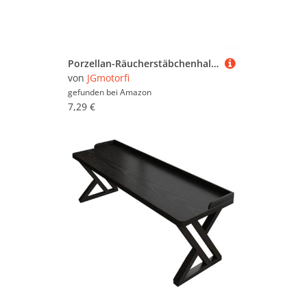
Porzellan-Räucherstäbchenhalter für Schreibtisch- und Teestubendekoration mit elegantem, minimalistischem Design, stabiler Boden sorgt für Stabilität für verschiedene Räuchersorten (HP1036-3CF)
von
JGmotorfi
gefunden bei
Amazon
7,29 €