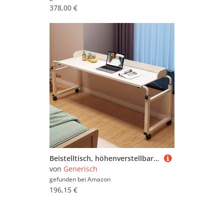
Zeitschriftenablagen (4.743)
378,00 €
Zimmer- & Kunstpflanzen
(96.135)
Beistelltisch, höhenverstellbar, Lebensmitteltablett, Schreibtisch, Rolltisch, medizinischer Tisch, Computertisch, Überbetttische mit Rollen, Bartisch, mobiler Schreibtisch mit verstellbarer Höhe
von
Generisch
gefunden bei
Amazon
196,15 €