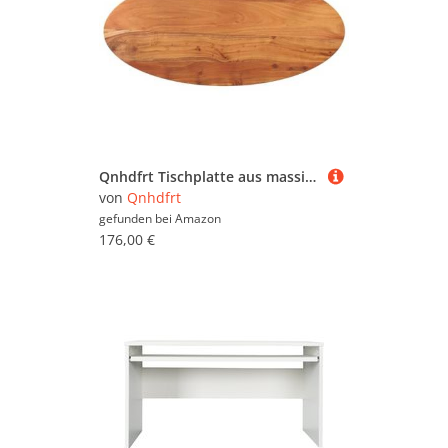
Qnhdfrt Tischplatte aus massiver Akazie 140 x 50 x 3,8 cm Oval Rustikale Holzplatte für Küche Esszimmer und Outdoor Bereich Langlebig & Einfach zu Reinigen
von
Qnhdfrt
gefunden bei
Amazon
176,00 €