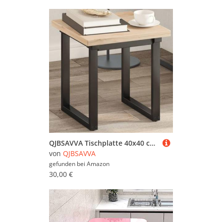
QJBSAVVA Tischplatte 40x40 cm Massivholz Kiefer Unbehandelt Rustic Tabletop, für Beistelltisch Bistro Outdoor Balkon und Home Office Küche
von
QJBSAVVA
gefunden bei
Amazon
30,00 €