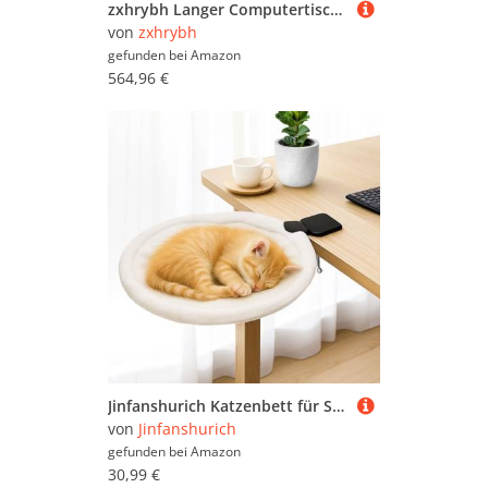
zxhrybh Langer Computertisch aus Massivholz, Doppel-Arbeitstisch für Studenten, Schreibtisch für Homeoffice, PC Tisch für Gaming im Schlafzimmer, Einfache Montage(Black,120x60cm)
von
zxhrybh
gefunden bei
Amazon
564,96 €
Jinfanshurich Katzenbett für Schreibtisch - 360° drehbar & höhenverstellbar Katzenkorb, Abnehmbarer tragbarer Katzenbettständer, weiches Katzenhängematte für Home Office (Weiß)
von
Jinfanshurich
gefunden bei
Amazon
30,99 €