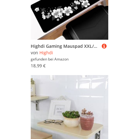
Highdi Gaming Mauspad XXL/XL, Groß Schreibtischunterlage Großes Mousepad Gaming PC Schreibtisch Matte Desk Mat Vernähte Kanten für Büro, Tastatur, Laptop (Kirschblüte 4,600 * 1200 * 2mm)
von
Highdi
gefunden bei
Amazon
18,99 €