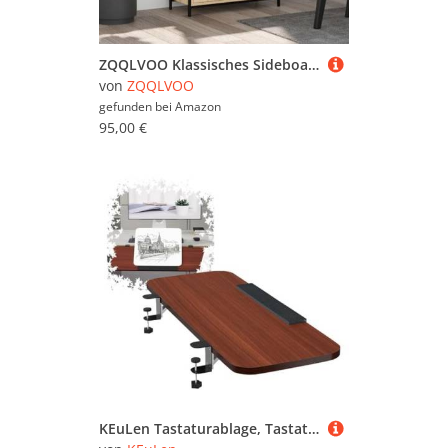
ZQQLVOO Klassisches Sideboard aus Holzwerkstoff mit großer Stauraum-Kapazität und verstellbaren Beinen für Stabilität, Sideboard mit robuster Oberplatte für Dekoartikel.
von
ZQQLVOO
gefunden bei
Amazon
95,00 €
KEuLen Tastaturablage, Tastaturauszug, Desktop-Erweiterungsplatine Tastaturablage Holz Computer Handgelenkauflage Einstellbarer Winkel(Teak,65cm/25in)