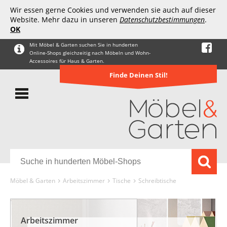
Wir essen gerne Cookies und verwenden sie auch auf dieser
Website. Mehr dazu in unseren
Datenschutzbestimmungen
.
OK
Mit Möbel & Garten suchen Sie in hunderten
Online-Shops gleichzeitig nach Möbeln und Wohn-
Accessoires für Haus & Garten.
Finde Deinen Stil!
Möbel & Garten
Arbeitszimmer
Tische
Schreibtische
Arbeitszimmer