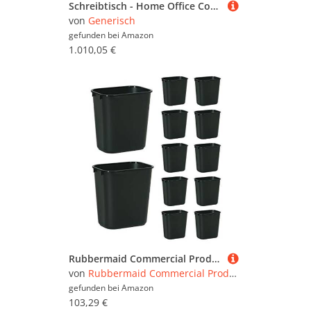
Schreibtisch - Home Office Computertisch - Modernes Steindesign - Robuster Arbeitsplatz mit stabiler Konstruktion
von
Generisch
gefunden bei
Amazon
1.010,05 €
Rubbermaid Commercial Products Abfalleimer klein 13QT/3,25 GAL, für Zuhause/Büro/unter dem Schreibtisch, schwarz (FG295500BLA), 12 Stück
von
Rubbermaid Commercial Products
gefunden bei
Amazon
103,29 €