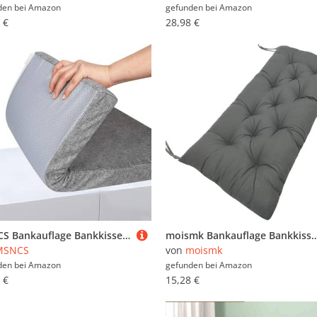
den bei
Amazon
gefunden bei
Amazon
 €
28,98 €
MSNCS Bankauflage Bankkissen Outdoor 60x30 150x50 120x40 100x35 130x50,Sitzkissen Gartenstuhl,Sitzauflage Bequeme Bankpolster, für Bank, Fensterbank, Gartenmöbel, Terrasse, Drinnen(#1,150x60x5cm)
moismk Bankauflage Bankkissen 8cm Dick Sitzauflage Sitzkissen Bank Bankpolster Sitzpolster Auflage für Gartenbank Sitzbank & Holly
MSNCS
von
moismk
den bei
Amazon
gefunden bei
Amazon
 €
15,28 €