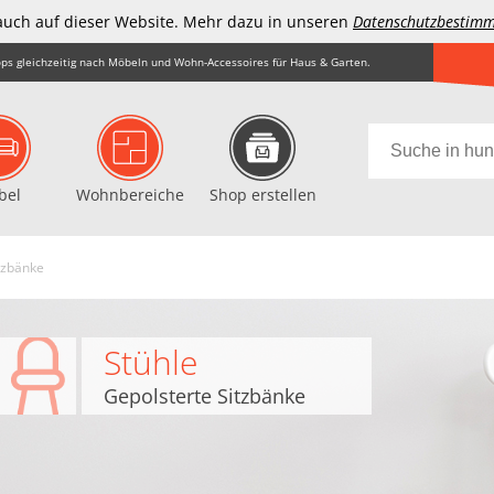
auch auf dieser Website. Mehr dazu in unseren
Datenschutzbestim
ps gleichzeitig nach Möbeln und Wohn-Accessoires für Haus & Garten.
bel
Wohnbereiche
Shop erstellen
tzbänke
Stühle
Gepolsterte Sitzbänke