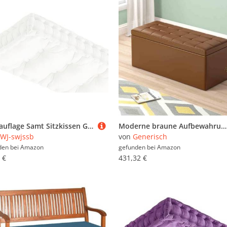
Bankauflage Samt Sitzkissen Gartenkissen Bankkissen 90x50/100x50/110x50/120x50cm, Dicke Von 10cm,Stuhlkissen Loungekissen Sitzpolster Auflage Für Bänke/Gartenbank(Weiß,120x55x10cm)
Moderne braune Aufbewahrungsbank – Eleganter rechteckiger Pouf mit Massivholzrahmen für Eingangsbereich Schlafzimmer oder Wohnzimmer – Leder gepolstert 80x40 cm stilvoll & funktional
WJ-swjssb
von
Generisch
den bei
Amazon
gefunden bei
Amazon
 €
431,32 €