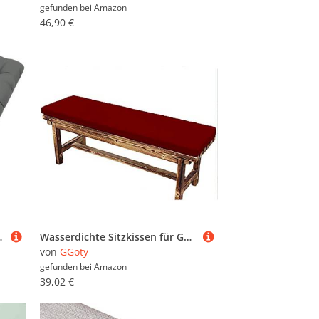
gefunden bei
Amazon
46,90 €
woodschauke Outdoor/Indoor(Gray,90x50cmx8cm Thick)
Wasserdichte Sitzkissen für Gartenbank, 100 cm, 2-/3-Sitzer-Bank, 120 cm, 150 cm, für Terrassenmöbel, Schaukelstuhl, drinnen und draußen, 120 x 45 x 5 cm, Dunkelrot
von
GGoty
gefunden bei
Amazon
39,02 €