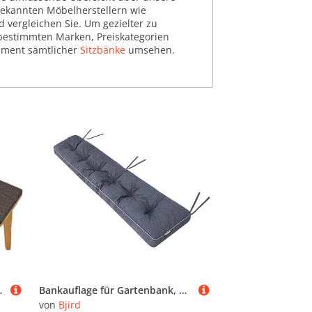
bekannten Möbelherstellern wie
 vergleichen Sie. Um gezielter zu
h bestimmten Marken, Preiskategorien
timent sämtlicher
Sitzbänke
umsehen.
rdenbank Essbank (80X30X5CM)(#15,150x35x8cm/59x14x3in)
Bankauflage für Gartenbank, Polsterauflage, Sitzkissen, Bankkissen, Bankpolster mit 8 cm Dicke Polsterung, Auflage für Bänke, Made in EU - 150x40 cm - Marineblau
von
Bjird