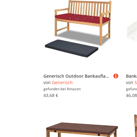
Generisch Outdoor Bankauflage, Wasserfest Wetterfest Bankauflagen Gartenmöbel, Bankkissen Sitzkissen Sitzauflage Bank, Gartenbank Auflage, Stuhlkissen Für Hollywoodschaukel, Indoor（AAA）
von
Generisch
von
S
gefunden bei
Amazon
gefun
43,68 €
46,08