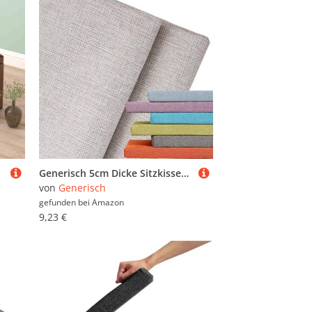
Generisch 5cm Dicke Sitzkissen Bank Bezug, Ersatzbezug für Sitzauflage, Leinen Bezug Bankauflage Bankkissen, Gartenbank Auflage Outdoor Waschbare Sitzauflage Kissenbezug(Beige,100x35x5cm)
von
Generisch
gefunden bei
Amazon
9,23 €