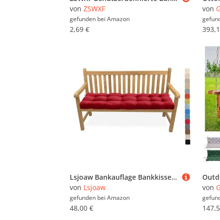
von
ZSWXF
von
G
gefunden bei
Amazon
gefun
2,69 €
393,1
Lsjoaw Bankauflage Bankkissen 135X40X6CM Sitzauflage Sitzkissen Bank Bankpolster Sitzpolster Auflage für Gartenbank Sitzbank & Hollywoodschauke Outdoor/Indoor,Color#20 Rot
von
Lsjoaw
von
G
gefunden bei
Amazon
gefun
48,00 €
147,5