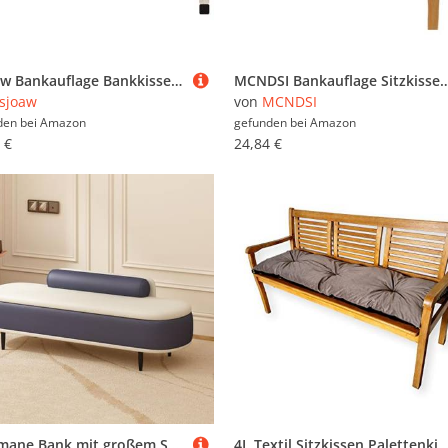
Lsjoaw Bankauflage Bankkissen 120X35X6CM Sitzauflage Sitzkissen Bank Bankpolster Sitzpolster Auflage für Gartenbank Sitzbank & Hollywoodschauke Outdoor/Indoor,Color#1 Cremefarben
MCNDSI Bankauflage Sitzkissen Bank Bankkissen Sitzauflage Sitzpolster Sitzbank Auflage Polster fur Banke Kissen Kissenauflage for Küchenbank G
sjoaw
von
MCNDSI
den bei
Amazon
gefunden bei
Amazon
 €
24,84 €
Ottomane Bank mit großem Stauraum, PU-Leder gepolstert für Wohnzimmer, Eingangsbereich, Schlafzimmer – Vielseitiges Design für Ende des Bettes
4L Textil Sitzkissen Palettenkissen Outdoor Kissen Sitzauflage Rückenkissen Bankauflage Polsterauflage Gartenpolster Sitzkissen Bank Palettenauflage (1