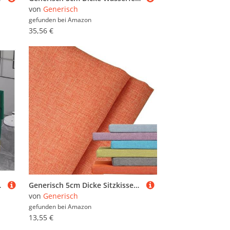
von
Generisch
gefunden bei
Amazon
35,56 €
sterte Bettbank, 120 cm, Grün
Generisch 5cm Dicke Sitzkissen Bank Bezug, Ersatzbezug für Sitzauflage, Leinen Bezug Bankauflage Bankkissen, Gartenbank Auflage Outdoor Waschbare Sitzauflage Kissenbezug(Orange,100x60x5cm)
von
Generisch
gefunden bei
Amazon
13,55 €