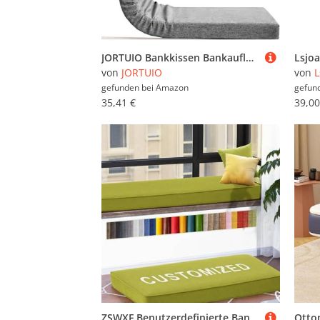
JORTUIO Bankkissen Bankauflage 80/100/110/160/120/150/140/180x40cm Sitzkissen Bank, Gartenbank Kissen Bankauflage, Stuhlkissen Sitzauflage Sitzpolster Bank für Innen Outdoor, Fenster(#6,140x50x5cm)
von
JORTUIO
von
L
gefunden bei
Amazon
gefun
35,41 €
39,00
ZSWXF Benutzerdefinierte Bankkissen Bankauflage Stuhlkissen Sitzauflage Stuhlkissen Bank Polster Sitzbank Eckbank Auflagen für Innen Outdoor Fensterbank Couch Gartenbank