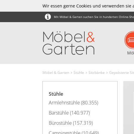
Wir essen gerne Cookies und verwenden sie 
Mit Möbel & Garten suchen Sie in hunderten Online-Sho
Mö
Möbel & Garten
Stühle
Sitzbänke
Gepolsterte Si
Stühle
Armlehnstühle (80.355)
Barstühle (140.977)
Bürostühle (157.319)
Campingstühle (10.649)