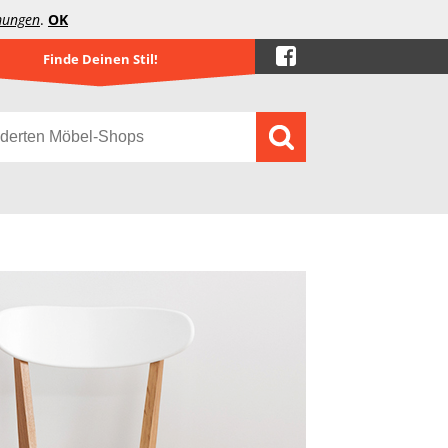
mungen
.
OK
Finde Deinen Stil!