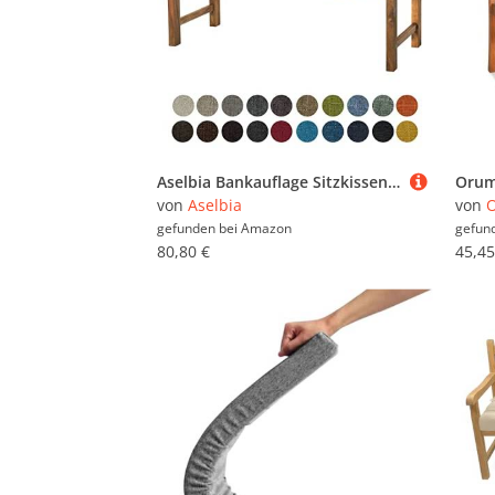
Aselbia Bankauflage Sitzkissen 190X45X5CM,Waschbare Rutschfestes Bankkissen Sitzauflage Bequeme Bankpolster für Bank, Fensterbank, Gartenmöbel, Terrasse, Drinnen,Braun
von
Aselbia
von
gefunden bei
Amazon
gefun
80,80 €
45,45