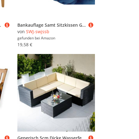
ardenbank Essbank (80X30X5CM)(#12,80x45x8cm/32x18x3in)
Bankauflage Samt Sitzkissen Gartenkissen Bankkissen 90x50/100x50/110x50/120x50cm, Dicke Von 10cm,Stuhlkissen Loungekissen Sitzpolster Auflage Für Bänke/Gartenbank(Dunkelblau,90x35x10cm)
von
SWJ-swjssb
gefunden bei
Amazon
19,58 €
20x40 cm, Braun)
Generisch 5cm Dicke Wasserfest Sitzkissen Outdoor, Sitzauflage Sitzkissen Bank, rutschfeste Waschbare Bankauflage Bankkissen, Sitzpolster Bank Für Gartenbank Fensterbank Innen,Army Green,105x55cm