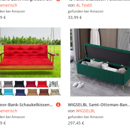
enerisch
von
4L Textil
den bei
Amazon
gefunden bei
Amazon
9 €
33,99 €
Outdoor-Bank-Schaukelkissen, wasserdicht, rutschfest, dick, Ersatzpolster für Garten, Terrasse, Veranda, Schaukel
WIGSELBL Samt-Ottoman-Bank mit Stauraum, gepolstert, getufteter Stauraum, extra lange Aufbewahrungsbank mit goldenen Beinen, gepol
enerisch
von
WIGSELBL
den bei
Amazon
gefunden bei
Amazon
9 €
297,45 €