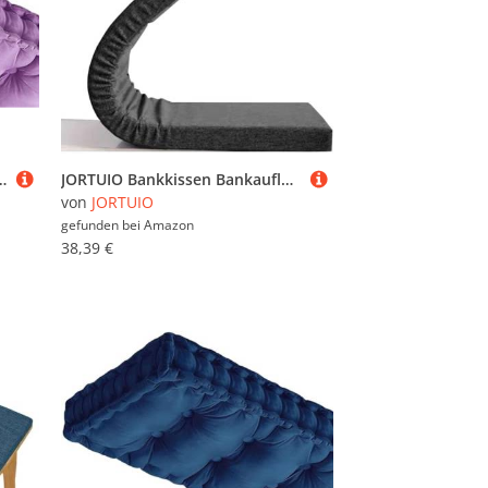
Dicke Von 10cm,Stuhlkissen Loungekissen Sitzpolster Auflage Für Bänke/Gartenbank(Purple,170x30x10cm)
JORTUIO Bankkissen Bankauflage 80/100/110/160/120/150/140/180x40cm Sitzkissen Bank, Gartenbank Kissen Bankauflage, Stuhlkissen Sitzauflage Sitzpolster Bank für Innen Outdoor, Fenster(#1,140x60x5cm)
von
JORTUIO
gefunden bei
Amazon
38,39 €