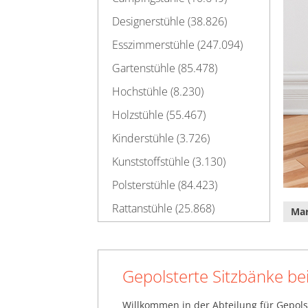
Designerstühle (38.826)
Esszimmerstühle (247.094)
Gartenstühle (85.478)
Hochstühle (8.230)
Holzstühle (55.467)
Kinderstühle (3.726)
Kunststoffstühle (3.130)
Polsterstühle (84.423)
Rattanstühle (25.868)
Ma
Schaukelstühle (21.316)
Sitzbänke (272.778)
Gepolsterte Sitzbänke be
Gepolsterte Sitzbänke
(32.172)
Sitzbänke aus Holz (45.243)
Willkommen in der Abteilung für Gepols