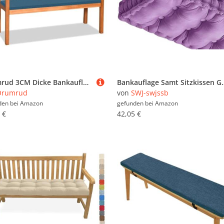
Orumrud 3CM Dicke Bankauflage Bankkissen mit Abnehmbarem Bezug,160x50x3cm rutschfeste Sitzkissen Sitzauflage Bank Sitzpolster Bankpolster Waschbare Stuhlkissen Gartenbank,Marineblau
Bankauflage Samt Sitzkissen Gartenkissen Bankkissen 90x50/100x50/110x50/120x50cm, 
Orumrud
von
SWJ-swjssb
den bei
Amazon
gefunden bei
Amazon
 €
42,05 €