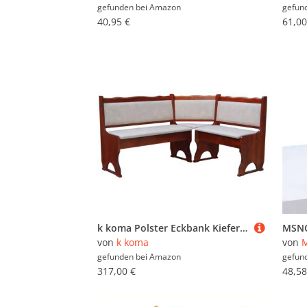
gefunden bei
Amazon
gefun
40,95 €
61,00
k koma Polster Eckbank Kiefer Holz, Calvados Farbe mit Polsterung MASSIVHOLZ - ÖKOLEDER BEIGE (160 x 200)
von
k koma
von
gefunden bei
Amazon
gefun
317,00 €
48,58