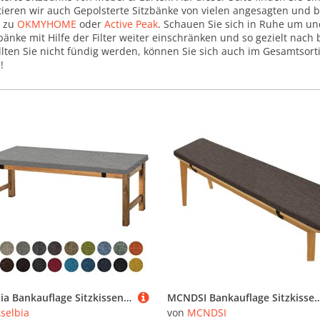
tieren wir auch Gepolsterte Sitzbänke von vielen angesagten und 
n zu
OKMYHOME
oder
Active Peak
. Schauen Sie sich in Ruhe um und
bänke mit Hilfe der Filter weiter einschränken und so gezielt nac
lten Sie nicht fündig werden, können Sie sich auch im Gesamtsor
!
Aselbia Bankauflage Sitzkissen 140X45X5CM,Waschbare Rutschfestes Bankkissen Sitzauflage Bequeme Bankpolster für Bank, Fensterbank, Gartenmöbel, Terrasse, Drinnen,Dunkelgrau
MCNDSI Bankauflage Sitzkissen Bank Bankkissen Sitzauflage Sitzpolster Sitzbank Auflage Polster fur Banke Kissen Kissenauflage for Küchenbank Ga
selbia
von
MCNDSI