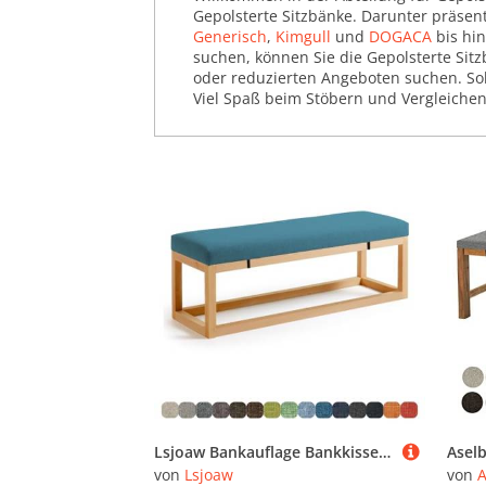
Gepolsterte Sitzbänke. Darunter präsen
Sitzbänke für den Garten
Generisch
,
Kimgull
und
DOGACA
bis hi
(12.848)
suchen, können Sie die Gepolsterte Sitz
Sitzbänke mit Lehne (9.736)
oder reduzierten Angeboten suchen. Sol
Viel Spaß beim Stöbern und Vergleichen
Stapelstühle (9.005)
Lsjoaw Bankauflage Bankkissen Sitzauflage Sitzkissen Bank 110X40X5CM Stuhlkissen Bankpolster Schaukel mit abnehmbarem Bezug für Fensterbank Outdoor Gartenmöbel Terrasse Drinnen Sitz,Navy Blue
von
Lsjoaw
von
A