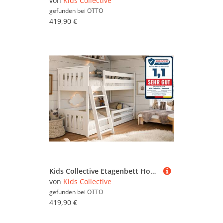
von
Kids Collective
gefunden bei
OTTO
419,90 €
Kids Collective Etagenbett Hochbett Stockbett Kinderbett 90x200 cm Rausfallschutz & Lattenrost, Bett für Mädchen & Jungen 90x200 cm massives Kiefernholz, weiß
von
Kids Collective
gefunden bei
OTTO
419,90 €