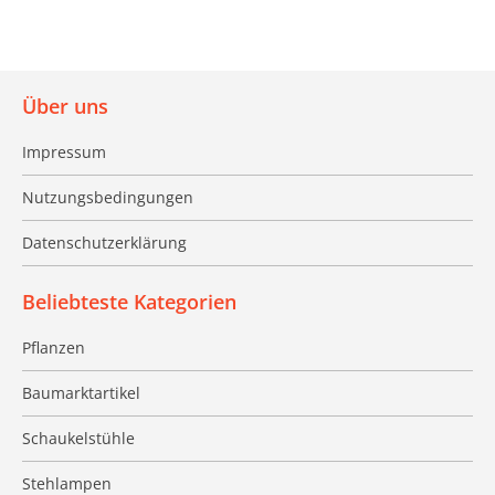
Über uns
Impressum
Nutzungsbedingungen
Datenschutzerklärung
Beliebteste Kategorien
Pflanzen
Baumarktartikel
Schaukelstühle
Stehlampen