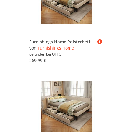
Furnishings Home Polsterbett Daybett Tagesbett LED (Geeignet für Jungen und Mädchen), Mit 2 Schubladen, LED-Beleuchtung, Ladefunktion, Samt
von
Furnishings Home
gefunden bei
OTTO
269,99 €