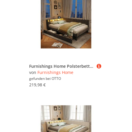
Furnishings Home Polsterbett Daybett Tagesbett LED (Geeignet für Jungen und Mädchen), Mit 2 Schubladen, LED-Beleuchtung, Ladefunktion, Samt
von
Furnishings Home
gefunden bei
OTTO
219,98 €