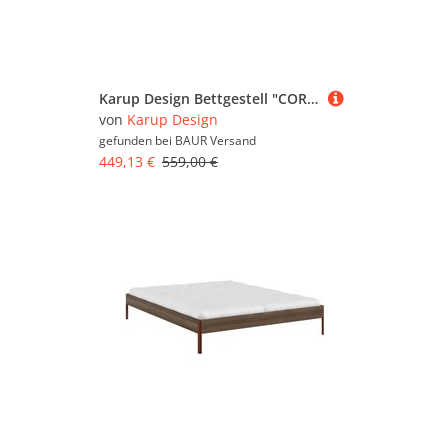
Karup Design Bettgestell "CORE BED Bodenbett, Holzrahmen, Futonbett, Jugendbett, Holzbett" Massivholzbett mit Lattenrost, Kiefer massiv, Doppelbett ohne Kopfteil
von
Karup Design
gefunden bei
BAUR Versand
449,13 €
559,00 €