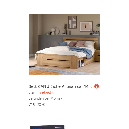
Okwish
bis hin zu
Dranng
oder
Yulokdwi
.
(24.350)
Schauen Sie sich in Ruhe um und vergleichen Sie.
Kinderbetten für Jungen
Um gezielter zu suchen, können Sie die Kinder- &
Jugendbetten mit Hilfe der Filter weiter
(5.275)
einschränken und so gezielt nach bestimmten
Kinderbetten für Mädchen
Marken, Preiskategorien oder reduzierten
(5.709)
Angeboten suchen. Sollten Sie nicht fündig
werden, können Sie sich auch im
Massivholz-Jugendbetten
Gesamtsortiment sämtlicher
Betten
umsehen.
(3.426)
Viel Spaß beim Stöbern und Vergleichen!
Massivholzbetten (56.566)
Metallbetten (19.814)
Polsterbetten (332.513)
Schlafsofas (97.073)
Bett CANU Eiche Artisan ca. 140x200 cm mit Stauraum
von
Livetastic
Wasserbetten (6.084)
gefunden bei
Mömax
719,20 €