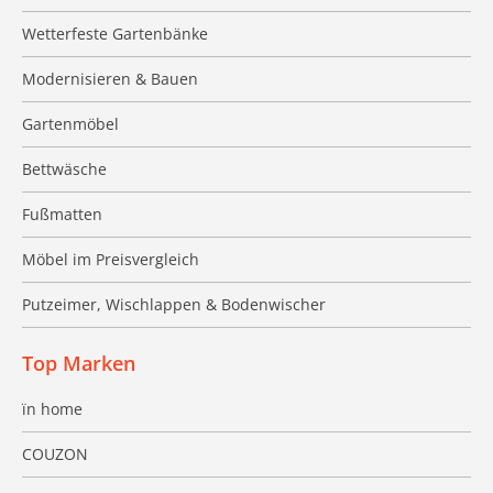
Wetterfeste Gartenbänke
Modernisieren & Bauen
Gartenmöbel
Bettwäsche
Fußmatten
Möbel im Preisvergleich
Putzeimer, Wischlappen & Bodenwischer
Top Marken
ïn home
COUZON