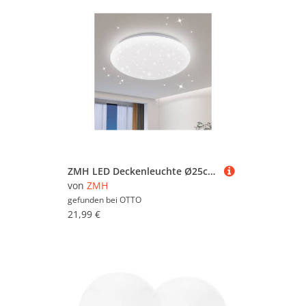
Küche von vielen angesagten und bekannten
Möbelherstellern wie
Nettlife
,
ZMH
und
iDEGU
bis hin zu
TKAAKT
oder
EINNENFFER
. Schauen Sie
sich in Ruhe um und vergleichen Sie. Um
gezielter zu suchen, können Sie die
Deckenlampen für die Küche mit Hilfe der Filter
weiter einschränken und so gezielt nach
bestimmten Marken, Preiskategorien oder
reduzierten Angeboten suchen. Sollten Sie nicht
fündig werden, können Sie sich auch im
Gesamtsortiment sämtlicher
Deckenlampen
umsehen. Viel Spaß beim Stöbern und
Vergleichen!
ZMH LED Deckenleuchte Ø25cm Schlafzimmerlampe Sternenhimmel 12W Schlafzimmer, Nicht dimmbar, LED fest integriert, 6000k, Rund Kinderzimmerlampe für Küche Büro
von
ZMH
gefunden bei
OTTO
21,99 €