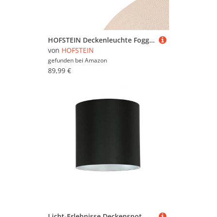
HOFSTEIN Deckenleuchte Foggia, Deckenlampe aus Metall/Stoff/Kunststoff in Nickel-matt/Beige/Weiß, runde Leuchte im Boho-Design (Ø 60 cm), E27, Esszimmer, Wohnzimmer, Schlafzimmer, Küche, Flur
von
HOFSTEIN
gefunden bei
Amazon
89,99 €
Licht-Erlebnisse Deckenspot, Aufbauspot GU10 Deckenlampe, Aufbaustrahler Schwarz, Silber, Metall, Deckenspot, Spotlight, H:12,5 cm, B:12,7 cm, Küche, Flur, Deckenleuchte Innen