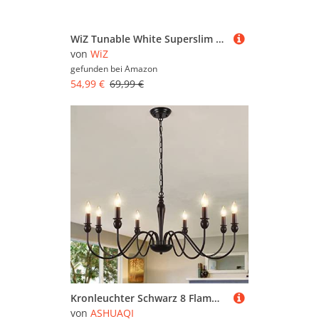
WiZ Tunable White Superslim Deckenleuchte, 16 W, Ø292 mm, LED Leuchte mit warm- bis kaltweißem dimmbarem Licht, smarte Lichtsteuerung über WLAN per Stimme/App, schwarz
von
WiZ
gefunden bei
Amazon
54,99 €
69,99 €
Kronleuchter Schwarz 8 Flammig Kronleuchter Vintage, Klassische Kerze Pendelleuchte Esstisch, Deckenlampe Wohnzimmer Hängend mit E14 Fassung, Hängelampe für Wohnzimmer Schlafzimmer Küche Flur
von
ASHUAQI