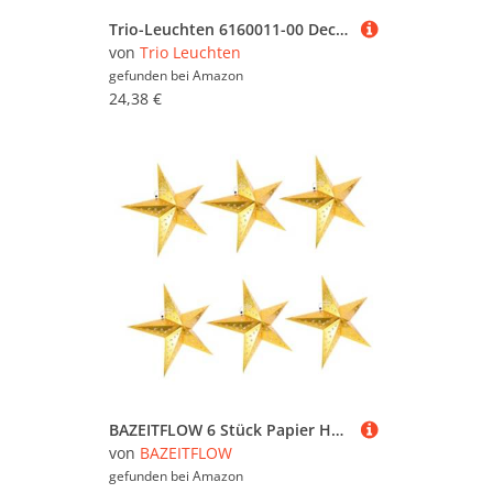
Trio-Leuchten 6160011-00 Deckenleuchte -Fussball- 1xE27 max. 60W D:30cm Glas opal weiß/schwarz
von
Trio Leuchten
gefunden bei
Amazon
24,38 €
BAZEITFLOW 6 Stück Papier Hängender Stern Lampenschirm Gold Deckenlampe Weihnachtsdeko Leicht Montierbar Für Wohnraum Restaurant Bar Festliche Dekoration
von
BAZEITFLOW
gefunden bei
Amazon