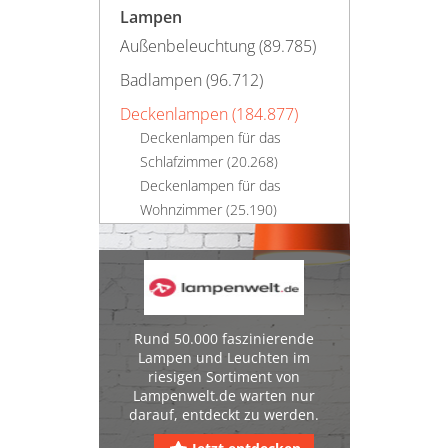
Lampen
Außenbeleuchtung (89.785)
Badlampen (96.712)
Deckenlampen (184.877)
Deckenlampen für das
Schlafzimmer (20.268)
Deckenlampen für das
Wohnzimmer (25.190)
Deckenlampen für die Küche
(13.043)
Deckenlampen im Industrial-
Stil (2.027)
Deckenstrahler (71.130)
Rund 50.000 faszinierende
Lampen und Leuchten im
Designerlampen (911)
riesigen Sortiment von
Lampenwelt.de warten nur
Hängelampen (144.529)
darauf, entdeckt zu werden.
Kronleuchter (28.916)