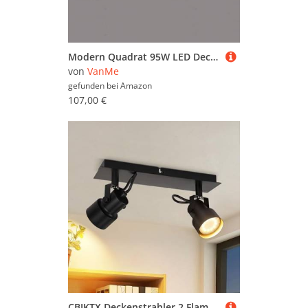
Modern Quadrat 95W LED Deckeleuchen Dimmbar Mit Fernbedienung Wohnzimmerlampe, Aluminium Acryl Deckenleuchte Chic Eckig Deckenlampe für Schlafzimmer Esszimmer Küche Flur Lampe, schwarz, 110*65*9cm
von
VanMe
gefunden bei
Amazon
107,00 €
CBJKTX Deckenstrahler 2 Flammig Deckenspot Schwarz - Vintage Deckenlampe Schwenkbar GU10 350° Strahler Industrial Spots Deckenleuchte Küchenlampe für Schlafzimmer Küche Flur (Ohne Leuchtmittel)