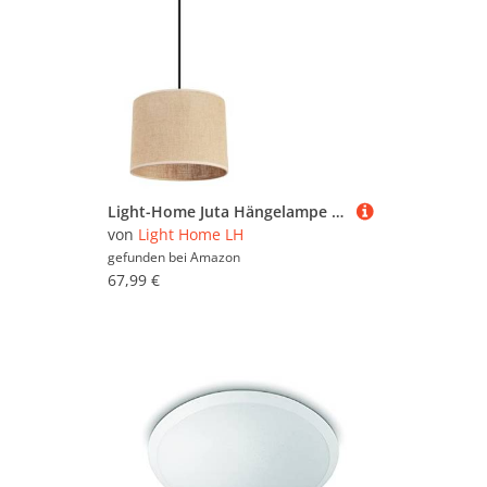
Light-Home Juta Hängelampe - Boho Deckenlampe Esszimmer und Küche - Pendelleuchte aus Metall mit Soff Lampenschirm (E27) - ⌀ 20 cm - Schwarz Untersatz - Jute
von
Light Home LH
gefunden bei
Amazon
67,99 €