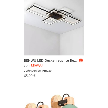
BEHWU LED-Deckenleuchte Rechteckig,Weiß, Schwarz,90cm(70 W),110cm(85 W),140cm(112 W), LED-Deckenleuchte Aluminium + Kieselgel Geeignet For Schlafzimmer, Esszimmer, Küche,Wohnzimmer
von
BEHWU
gefunden bei
Amazon
65,00 €