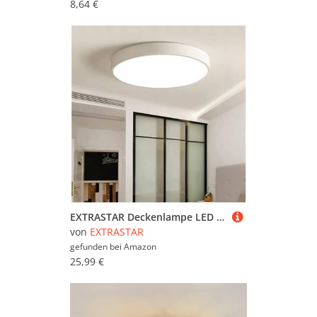
8,64 €
EXTRASTAR Deckenlampe LED Rund Deckenleuchte: Lampe Wohnzimmer 24W 4200K Neutralweiß 2600LM Ø30CM, Wasserfest Modern Flach Schlafzimmerlampe für Bad Flur Balkon Wohnzimmer Küche Keller
von
EXTRASTAR
gefunden bei
Amazon
25,99 €