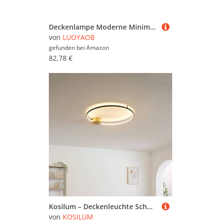
Deckenlampe Moderne Minimalistische Runde Deckenleuchte Eisen-Acryl-Led-Deckenleuchte Semi Flush Mount Close to Ceiling Light Fixtures for Garderobe Eingang Balkon Küche Schlafzimmer Korridor ( Color
von
LUOYAOB
gefunden bei
Amazon
82,78 €
Kosilum – Deckenleuchte Schwarz und Messing Kreis LED dimmbar 80 cm – Alisa – Licht warmweiß Beleuchtung Wohnzimmer Schlafzimmer Küche Flur – 28 W – 3488 lm – integrierte LED – IP20
von
KOSILUM