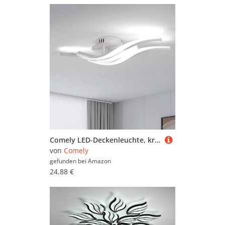
Comely LED-Deckenleuchte, kreative Wellenform-Deckenlampe, 24W, 2700lm, modernes Design, lang 520 mm, kaltweißes Licht 6500K, energieeffizient, einfache Montage für Wohnzimmer, Schlafzimmer, Küche
von
Comely
gefunden bei
Amazon
24,88 €