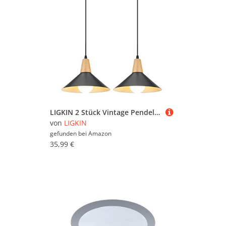
LIGKIN 2 Stück Vintage Pendelleuchte E27 Hängeleuchter Moderne Industrielle Deckenleuchte Ø25cm Metall Lampenschirm Holzkronleuchter für Küche Esszimmer Kaffeezimmer, Schwarz
von
LIGKIN
gefunden bei
Amazon
35,99 €