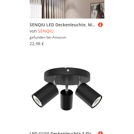
SENQIU LED Deckenleuchte, Moderne Runde Design LED Deckenlampe, Neutrales Licht 4500K, 42W Schwarz LED Lampe aus Aluminium für Wohnzimmer Schlafzimmer Küche, 40CM
von
SENQIU
gefunden bei
Amazon
22,98 €
LED GU10 Deckenleuchte 3 Flammig,Deckenstrahler und Wandstrahler Schwenkbar 350°,Spotlight Deckenlampe für Wohnzimmer Schlafzimmer Küche,Schwarz Scheibe(Enthält 3 x 5W Kaltweiß GU10 Glühbirnen)