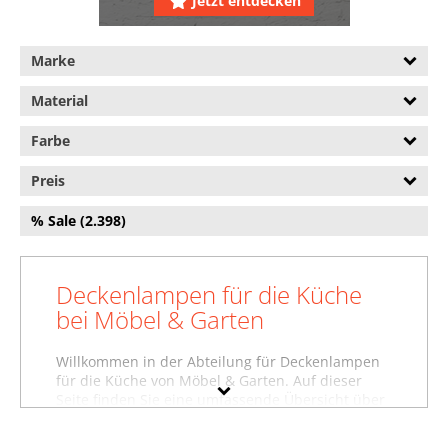
Jetzt entdecken
Nachtlichter (34.737)
Marke
Nachttischlampen (93.469)
Schreibtischlampen (90.893)
Material
Spezielle Leuchtmittel
Farbe
(213.143)
Preis
Stehlampen (39.157)
% Sale (2.398)
Taschenlampen (16.762)
Wandbeleuchtung (142.406)
Deckenlampen für die Küche
bei Möbel & Garten
Willkommen in der Abteilung für Deckenlampen
für die Küche von Möbel & Garten. Auf dieser
Seite finden Sie eine umfassende Übersicht über
unsere Deckenlampen für die Küche. Darunter
präsentieren wir auch Deckenlampen für die