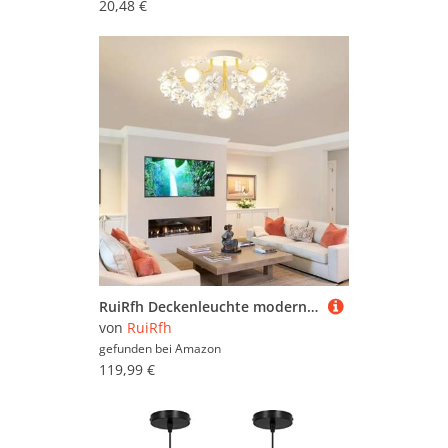
20,48 €
RuiRfh Deckenleuchte modernes goldenes Esszimmer 5-flammiger Kristall Kronleuchter 60cm Halbeinbau Deckenlampe aus Metall geeignet für Küche Schlafzimmer Eingang Wohnzimmer Flur Bar kreative Deckenlic
von
RuiRfh
gefunden bei
Amazon
119,99 €