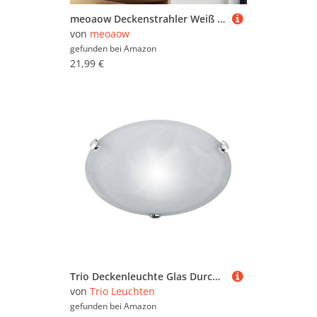
meoaow Deckenstrahler Weiß 2 Flammig Flurlampe Modern Deckenlampe Strahler GU10 Spots Schwenkbar Innen Metall Deckenleuchte Deckenspots für Flur Küche Wohnzimmer, Ohne Leuchtmittel
von
meoaow
gefunden bei
Amazon
21,99 €
Trio Deckenleuchte Glas Durchmesser 30 cm 1x40W E27 weiss alabasterfarbig 6105011-01, Weiß
von
Trio Leuchten
gefunden bei
Amazon