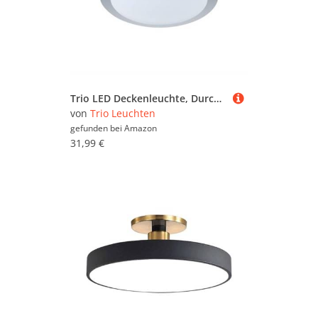
Trio LED Deckenleuchte, Durchmesser 35 x 8 cm, A, 12 W SMD-LED inklusive eingebauten LED, weiß 626511287
von
Trio Leuchten
gefunden bei
Amazon
31,99 €