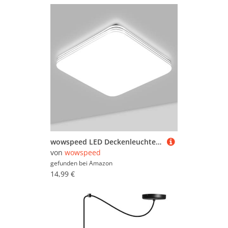
wowspeed LED Deckenleuchte, 18W - 1400LM - 6500K LED Deckenleuchte Flach, Modern Schlicht Ultra Dünn Deckenlampe, Deckenlampe LED Quadratisch für Wohnzimmer Schlafzimmer Küche Bad Balkon, 21.7cm
von
wowspeed
gefunden bei
Amazon
14,99 €