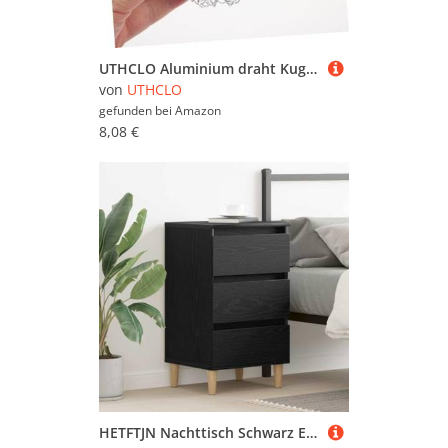
UTHCLO Aluminium draht Kugel Lampenschirm Durchsichtiges Design Elegant Für Nachttisch Deckenleuchte Wohnzimmer Ersatzlampenschirm
von
UTHCLO
gefunden bei
Amazon
8,08 €
HETFTJN Nachttisch Schwarz Eiche 40x35x69 cm aus MDF mit 3 Schubladen Modernes Minimal Design Robuster Kleiner Beistelltisch für Schlafzimmer Wohnzimmer und Flur