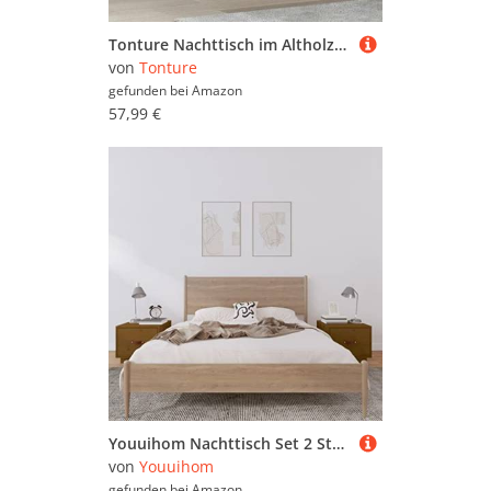
Tonture Nachttisch im Altholz-Design, 40x30x39 cm, aus robustem Holzwerkstoff, mit Schublade und Fach, ideal für Schlafzimmer, Stabiler Beistelltisch
von
Tonture
gefunden bei
Amazon
57,99 €
Youuihom Nachttisch Set 2 Stück Honigbraun aus Massivholz Kiefer 40x34x35 cm mit Schublade Elegantes Design Robuste Oberfläche für Schlafzimmer
von
Youuihom
gefunden bei
Amazon