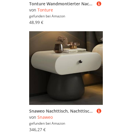
Tonture Wandmontierter Nachttisch Schwarze Eiche, 34x30x20 cm Holzwerkstoff mit Schublade, Modernes Design für Schlafzimmer, Vielseitiger Stauraum
von
Tonture
gefunden bei
Amazon
48,99 €
Snaweo Nachttisch, Nachttisch Im Arc-Design, Nachttischc Mit Schublade, Nachttischs Mit Lederummantelung, Einfache Montage, for Schlafzimmer, Wohnzimmer(Off-White,40cm/15.75in)
von
Snaweo
gefunden bei
Amazon
346,27 €