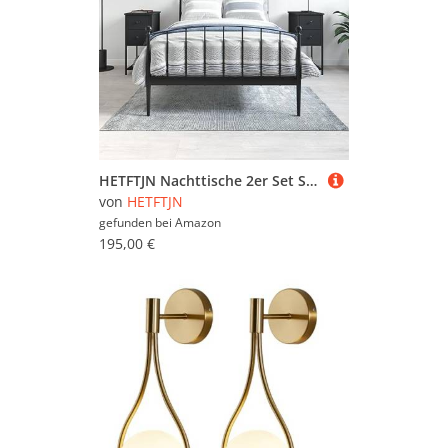
HETFTJN Nachttische 2er Set Schwarz 32x42x70 cm Holzwerkstoff mit Eisenrahmen Modernes Design Stauraumwunder für Schlafzimmer Wohnzimmer Flur
von
HETFTJN
gefunden bei
Amazon
195,00 €