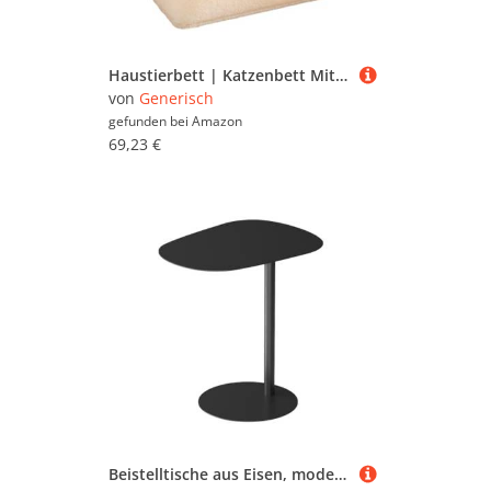
Haustierbett | Katzenbett Mit Topfbaum Design Mit Plüschball Und Kratzbrett,Abnehmbarer Waschbarer Haustierhöhle Zum Schlafen Wohnzimmer Schlafzimmer Neben | Nachttisch Haus
von
Generisch
gefunden bei
Amazon
69,23 €
Beistelltische aus Eisen, moderner Beistelltisch für Schlafzimmer und Wohnzimmer, schlichtes Kaffee-Nachttisch-Design