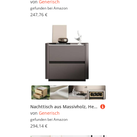
von
Generisch
gefunden bei
Amazon
247,76 €
Nachttisch aus Massivholz, Hellgrau, kleiner Nachttisch mit gebogenem Profil-Design für Schlafzimmer & Wohnzimmer, kompakter Beistelltisch 40 x 40 x 48 cm
von
Generisch
gefunden bei
Amazon
294,14 €