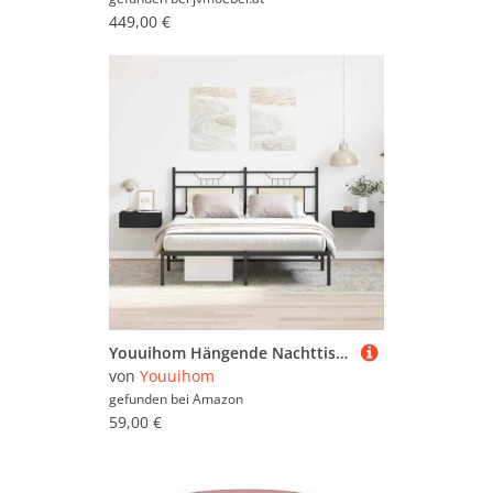
449,00 €
Youuihom Hängende Nachttische 2 Stück Schwarz Mit Schublade 40x30x15 cm Holzwerkstoff Schlankes Klassisches Design Robust Und Langlebig Für Schlafzimmer Wohnzimmer Kleine Räume
von
Youuihom
gefunden bei
Amazon
59,00 €