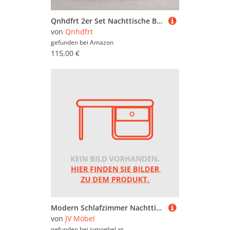
Qnhdfrt 2er Set Nachttische Betongrau mit Schubladen 40x30x30 cm Holzwerkstoff Beistelltisch für Schlafzimmer und Wohnzimmer Robustes Design
von
Qnhdfrt
gefunden bei
Amazon
115,00 €
Modern Schlafzimmer Nachttisch Holzmöbel Design Luxus Einrichtung
von
JV Möbel
gefunden bei
jvmoebel.at