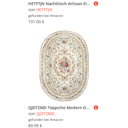
HETFTJN Nachttisch Artisan-Eiche 40x39x48 cm mit RGB LED und USB-Anschluss Modernes Design Robuste Holzoptik Platzsparend für kleine Schlafzimmer und Wohnzimmer
von
HETFTJN
gefunden bei
Amazon
101,00 €
QJDTZMD Teppiche Modern Designer Vintage beige Muster mit Blumen für Wohnzimmer Schlafzimmer Nachttisch Sofa Garderobe Stuhlmatte Kinderzimmer rutschfest 140 x 200 cm
von
QJDTZMD
gefunden bei
Amazon
89,99 €