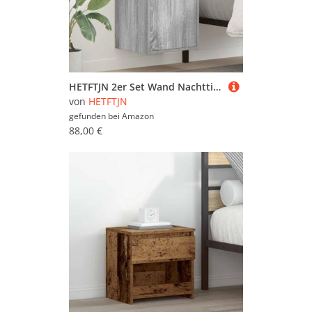
HETFTJN 2er Set Wand Nachttisch Grau Sonoma 38x34x40 cm Modernes Design mit Reichlich Stauraum Wandmontage für Schlafzimmer und Wohnzimmer
von
HETFTJN
gefunden bei
Amazon
88,00 €