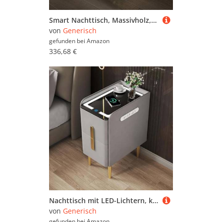
Smart Nachttisch, Massivholz, moderner multifunktionaler Nachttisch, intelligentes Design, werten Sie Ihr Schlafzimmer mit Komfort auf
von
Generisch
gefunden bei
Amazon
336,68 €
Nachttisch mit LED-Lichtern, kabellos aufladbar, moderner Nachttisch mit 2 Schubladen für Schlafzimmer, schmales Design, keine Montage erforderlich
von
Generisch
gefunden bei
Amazon