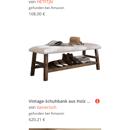
von
HETFTJN
gefunden bei
Amazon
108,00 €
Vintage-Schuhbank aus Holz mit weichem Kissen, stilvoller Aufbewahrungs-Organizer und Nachttisch-Sitz, Retro-Schnallen-Design für Flur und Schlafzimmer
von
Generisch
gefunden bei
Amazon
620,21 €