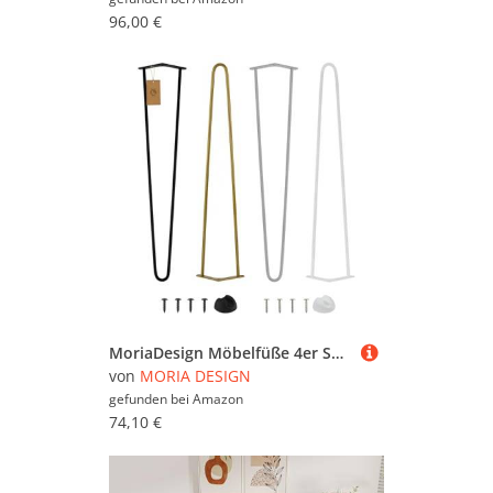
96,00 €
MoriaDesign Möbelfüße 4er Set Hairpin Legs aus Metall - 80 cm - Gold - Höhenverstellbar - Tischbeine für Schrank, Hocker, Nachttisch, Couchtisch - Robust industrielles Design
von
MORIA DESIGN
gefunden bei
Amazon
74,10 €