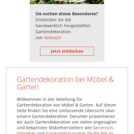
Heizstrahler (17.383)
Sie suchen etwas Besonderes?
Komposter (1.932)
Entdecken Sie die
Kunstrasen &
handwerklich hergestellten
Gartendekoration
Outdoorteppiche (44.323)
von
dekoo24
Markisen (19.566)
Jetzt entdecken
Möbelschutz (186.221)
Pavillons, Pergolen &
Gartenlauben (157.433)
Gartendekoration bei Möbel &
Pflanzen (1.274.584)
Garten
Pools (269.777)
Willkommen in der Abteilung für
Rund um das Beet (739.576)
Gartendekoration von Möbel & Garten. Auf dieser
Seite finden Sie eine umfassende Übersicht über
Solarlampen (20.120)
unsere Gartendekoration. Darunter präsentieren
Stehleuchten (13.042)
wir auch Gartendekoration von vielen angesagten
und bekannten Möbelherstellern wie
Generisch
,
Strahler (9.178)
JVmoebel
und
gartendekoparadies.de
bis hin zu