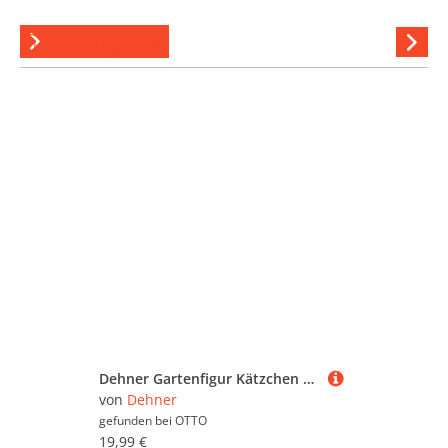
Gartenfiguren
Hi
stöber
Dehner Gartenfigur Kätzchen spielend, 13 x 18 x 24.5 cm, Polyresin, Dekokatze aus wetterfestem Kunstharz
von
Dehner
gefunden bei
OTTO
19,99 €