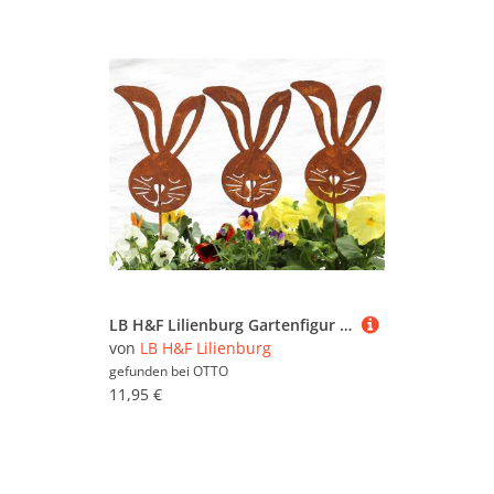
LB H&F Lilienburg Gartenfigur 3er SET Gartenstecker Osterhase Gartenfigur Hase Ostern, (Gartendeko Deko Dekoration Garten Rost Hase Ostern Osterhase Dekostecker Dekofigur Osterdeko Rosthase Metalldeko Topfstecker Beetstecker Metallstecker Edelrost Roststecker Osterstecker zum Stecken Blumenkübel Blumenstecker aussen Blumenstab Rostfigur Frühling Ostern)
von
LB H&F Lilienburg
gefunden bei
OTTO
11,95 €