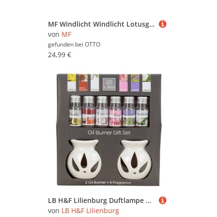
MF Windlicht Windlicht Lotusgold Lotusblume Metall Gold 20 cm (1 St)
von
MF
gefunden bei
OTTO
24,99 €
LB H&F Lilienburg Duftlampe 8er SET Duftlampe Duftset Geschenkset Aroma Advent Adventsdeko (Kerzenhalter Teelichthalter Windlicht SET Keramik weiß Deko Verdunster Duftschale Mitbringsel Gastgeschenk Lufterfrischer Raumerfrischer Wohnzimmer Landhaus Öle Massageöl Raumduftöl Kerzenöl Dekoration Raumöle Raumöl Aromaöle fragrance oil Geschenkset Tischdeko Herbst Winter Weihnachten Geburtstag Geschenk Idee Weihnachtsgeschenk Wellness, Raumduft Kerze Duftkerze Duftöl Mama Mutter Lufterfrische), Weihnachten Diffuser Aromatherapie Duftöl
von
LB H&F Lilienburg