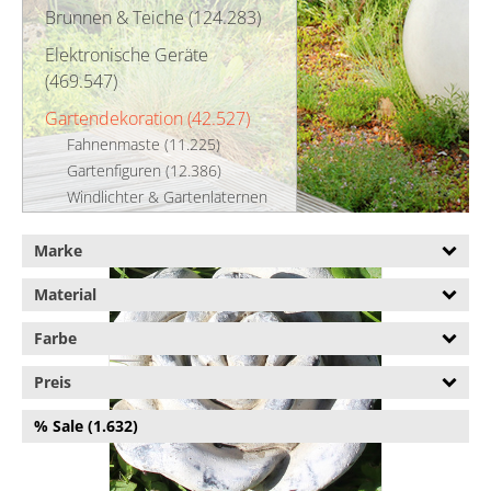
Brunnen & Teiche (124.283)
Elektronische Geräte
(469.547)
Gartendekoration (42.527)
Fahnenmaste (11.225)
Gartenfiguren (12.386)
Windlichter & Gartenlaternen
(18.948)
Marke
Gartenhäuser (59.185)
Material
Gartenspielgeräte (30.658)
Gewächshäuser (101.928)
Farbe
Grillbedarfsartikel (6.445)
Preis
Grills (198.981)
% Sale (1.632)
Handwerkausstattung
(883.715)