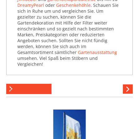
DreamyPearl
oder
Geschenkehöhle
. Schauen Sie
Terrassenüberdachung
sich in Ruhe um und vergleichen Sie. Um
(8.852)
gezielter zu suchen, können Sie die
Gartendekoration mit Hilfe der Filter weiter
Wandleuchten (16.695)
einschränken und so gezielt nach bestimmten
Marken, Preiskategorien oder reduzierten
Zäune & Sichtschutz
Angeboten suchen. Sollten Sie nicht fündig
(474.447)
werden, können Sie sich auch im
Gesamtsortiment sämtlicher
Gartenausstattung
umsehen. Viel Spaß beim Stöbern und
Vergleichen!
Fahnenmaste
Hi
stöber