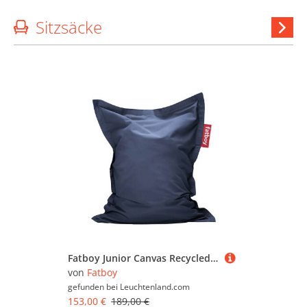
Sitzsäcke
Si
anzeig
Fatboy Junior Canvas Recycled Sitzsack Crown Blue (blau)
von
Fatboy
gefunden bei
Leuchtenland.com
153,00 €
189,00 €