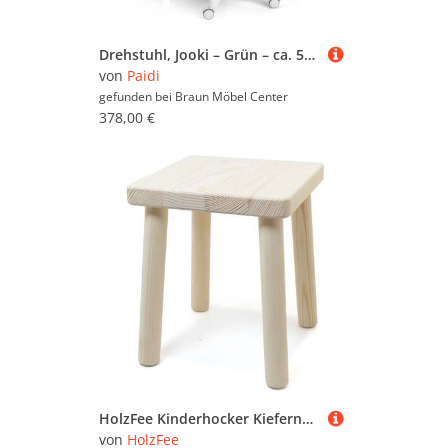
Drehstuhl, Jooki – Grün – ca. 580x970x540cm
von
Paidi
gefunden bei
Braun Möbel Center
378,00 €
HolzFee Kinderhocker Kiefernholz Natur Hocker Holz
von
HolzFee