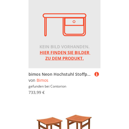
bimos Neon Hochstuhl Stoffpolster Flexband orange Sitz 590-870 mm Synchrontechnik
von
Bimos
gefunden bei
Contorion
733,99 €