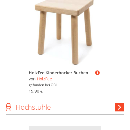
HolzFee Kinderhocker Buchenholz Lackiert Hocker Holz
von
HolzFee
gefunden bei
OBI
19,90 €
Hochstühle
Ho
anzeig