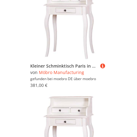
Säuglingsalter benötigt Ihr Kind unbedingt ein
Babybett
, erst ab einem gewissen Alter sind
größere Kinderbetten ratsam. Damit einher geht
auch der Kauf einer
Wickelkommode
. Ansonsten
ist für Kinderzimmer vor allem genügend
Stauraum wichtig. Spielsachen wollen am Ende
des Tages sicher verstaut werden können, damit
sich Ihr Kind bei einem nächtlichen
Badezimmerbesuch nicht verletzt.
Kleiner Schminktisch Paris in Landhausoptik natur (unlackiert)
von
Möbro Manufacturing
gefunden bei moebro DE über
moebro
381,00 €