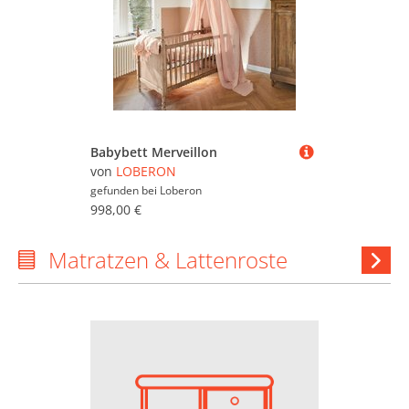
Babybett Merveillon
von
LOBERON
gefunden bei
Loberon
998,00 €
Matratzen & Lattenroste
Ma
&
Latten
anzeig