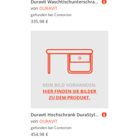
Duravit Waschtischunterschrank Ketho 40x32x55cm, wandhängend, T re, nussbaum natur
von
DURAVIT
gefunden bei
Contorion
335,98 €
Duravit Hochschrank DuraStyle 40x24x140cm, Tür rechts, Eiche natur
von
DURAVIT
gefunden bei
Contorion
454,98 €