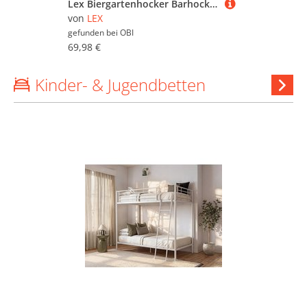
Lex Biergartenhocker Barhocker Hochstuhl Tresenhocker Akazienholz Klappbar
von
LEX
gefunden bei
OBI
69,98 €
Kinder- & Jugendbetten
Ki
&
Jugend
anzeig