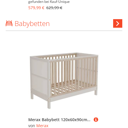
gefunden bei
Kauf-Unique
579,99 €
629,99 €
Babybetten
Ba
anzeig
Merax Babybett 120x60x90cm Massivholz 3in1 Natur Weiß
von
Merax