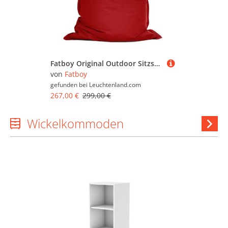
Fatboy Original Outdoor Sitzsack rot
von
Fatboy
gefunden bei
Leuchtenland.com
267,00 €
299,00 €
Wickelkommoden
Wi
anzeig