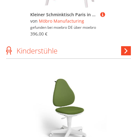
Kleiner Schminktisch Paris in Landhausoptik lackiert
von
Möbro Manufacturing
gefunden bei moebro DE über
moebro
396,00 €
Kinderstühle
Ki
anzeig