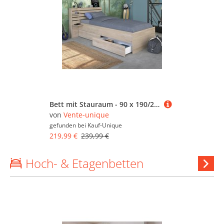
Bett mit Stauraum - 90 x 190/200 - Holzfarben - TENALIA
von
Vente-unique
gefunden bei
Kauf-Unique
219,99 €
239,99 €
Hoch- & Etagenbetten
Ho
&
Etagen
anzeig