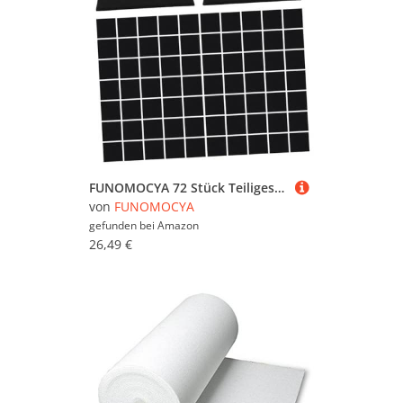
FUNOMOCYA 72 Stück Teiliges Selbstklebendes Akustik Schallschutzpaneele Polyesterfasern Schallabsorber für Büro Studio Konferenzraum Wandmontierte Schalldämmende Dämmplatten in Schwarz
von
FUNOMOCYA
gefunden bei
Amazon
26,49 €