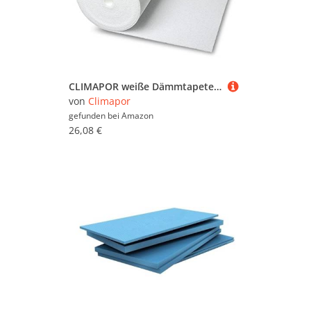
CLIMAPOR weiße Dämmtapete unkaschiert, 7,5 x 0,5 m x 4 mm, 2 Rollen (= 7,5 qm), EPS - Innenraum-Dämmung - Isoliertapete
von
Climapor
gefunden bei
Amazon
26,08 €