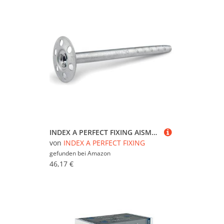
INDEX A PERFECT FIXING AISM08090 [AIS-M] Metalldübel zur mechanischen Befestigung von Dämmplatten und Fassadensanierung (SATE), Ø 8 x 90 mm, Box mit 250 Stück
von
INDEX A PERFECT FIXING
gefunden bei
Amazon
46,17 €