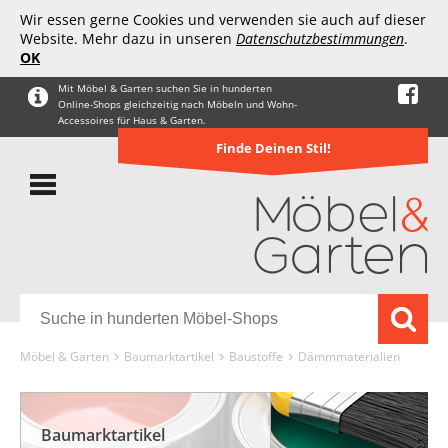
Wir essen gerne Cookies und verwenden sie auch auf dieser
Website. Mehr dazu in unseren
Datenschutzbestimmungen
.
OK
Mit Möbel & Garten suchen Sie in hunderten
Online-Shops gleichzeitig nach Möbeln und Wohn-
Accessoires für Haus & Garten.
Finde Deinen Stil!
Möbel & Garten
Baumarktartikel
Baustoffe
Dämmmaterialien
Baumarktartikel