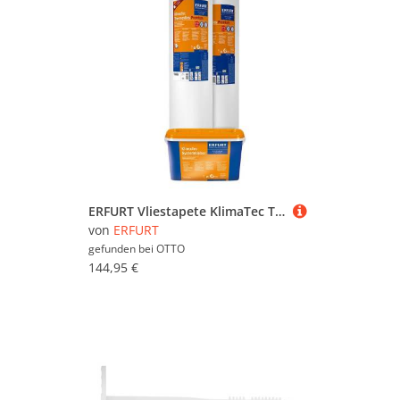
ERFURT Vliestapete KlimaTec Thermovlies Premium Dämmtapete + Kleber Systemkleber Dämmung, (Set, 2 Rollen KlimaTec Thermovlies Premium (10x0,75m) + 1 x Systemkleber), Wärmedämmung Wand und Decke
von
ERFURT
gefunden bei
OTTO
144,95 €