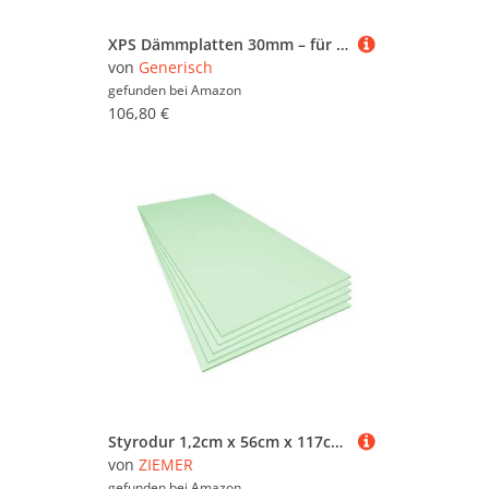
XPS Dämmplatten 30mm – für 10,5 m² Fläche | Wasserfeste & druckfeste Perimeterdämmung aus Extruderschaum | Ideal für Fußboden- & Heizkörperdämmung | Frostsicher – für innen & außen
von
Generisch
gefunden bei
Amazon
106,80 €
Styrodur 1,2cm x 56cm x 117cm 5 Platten Dämmplatten geeignet für Badsanierungen und Fußbodendämmungen
von
ZIEMER
gefunden bei
Amazon