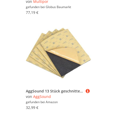
von
Multipor
gefunden bei
Globus Baumarkt
77,19 €
AggSound 13 Stück geschnittene Dämmplatten, 10mm 40×33cm Auto Dämmmatte selbstklebend| Schallschutzmatte| Isoliermatte (1,67㎡, 18sqft)
von
AggSound
gefunden bei
Amazon
32,99 €