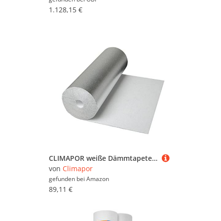
1.128,15 €
CLIMAPOR weiße Dämmtapete alukaschiert, 5 x 0,5 m x 4 mm, 8 Rollen (= 20 qm), EPS - Innenraum-Dämmung - Isoliertapete
von
Climapor
gefunden bei
Amazon
89,11 €