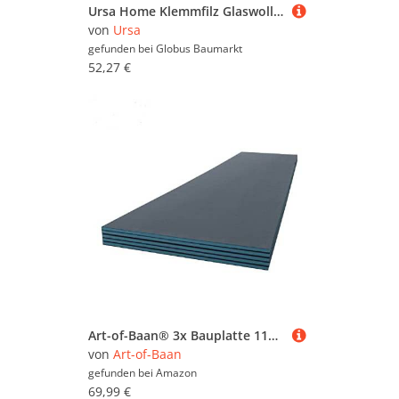
Ursa Home Klemmfilz Glaswolle WLG 032 4000 x 1200 x 100 mm
von
Ursa
gefunden bei
Globus Baumarkt
52,27 €
Art-of-Baan® 3x Bauplatte 115x55cm I Hartschaumplatten 1,89m² I Hartschaumplatte 30mm Dicke I Dämmplatten für Innen & Außen I wasserundurchlässige XPS-Platte I druckfest & wärmedämmend
von
Art-of-Baan
gefunden bei
Amazon
69,99 €