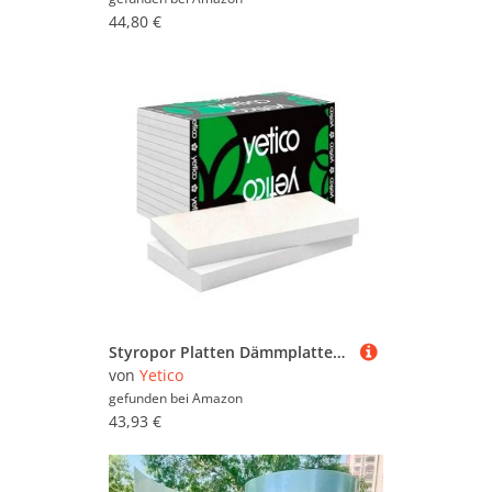
44,80 €
Styropor Platten Dämmplatten Dämmung 80 mm - 3 m2 / Paket - EPS 035 100 kpa druckfest Estrichdämmung - Versand in Kartons -
von
Yetico
gefunden bei
Amazon
43,93 €