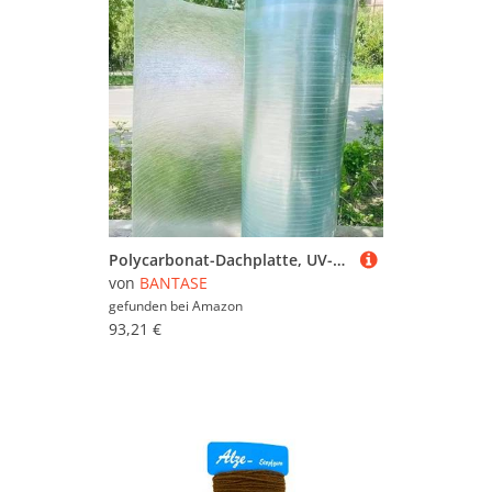
Polycarbonat-Dachplatte, UV-beständige Gewächshaus-Klarfolie, Transparente Dämmplatten For Tageslicht, Abdeckung For Die Gartenarbeit(1.5x3m(4.9x9.8ft))
von
BANTASE
gefunden bei
Amazon
93,21 €