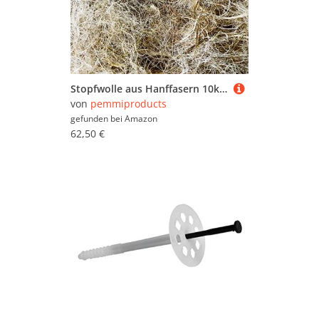
Stopfwolle aus Hanffasern 10kg (6,25€/kg), Schallschutz, nachhaltiger Dämmstoff, Isolierung, Wämedämmung, Hanf, Naturfaserdämmung, Stopfhanf
von
pemmiproducts
gefunden bei
Amazon
62,50 €