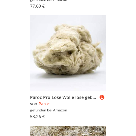
77,60 €
Paroc Pro Lose Wolle lose gebundene imprägnierte Stopfwolle als versch. kg Sackware, Inhalt in KG:13 KG
von
Paroc
gefunden bei
Amazon
53,26 €