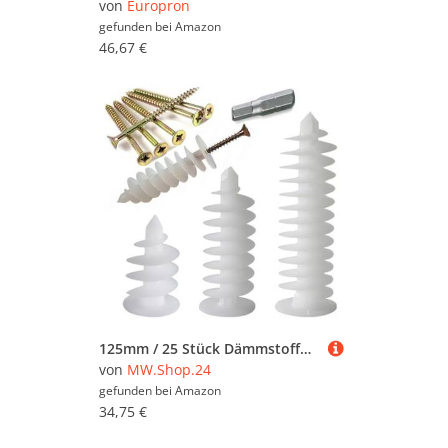
von
Europron
gefunden bei
Amazon
46,67 €
125mm / 25 Stück Dämmstoffdübel Dübel WDVS Hartschaumdübel zum wärmebrückenfreien Befestigen von Briefkästen Lampen Bewegungsmeldern in Dämmplatten
von
MW.Shop.24
gefunden bei
Amazon
34,75 €