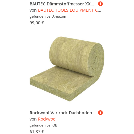
BAUTEC Dämmstoffmesser XXL 900 mm Klinge aus Federstahl » gezahnter Wellenschliff » Soft-Grip » Isoliermesser extra lang für Rollenware, Mineralwolle, Glaswolle, Klemmfilz
von
BAUTEC TOOLS EQUIPMENT CONSTRUCTION
gefunden bei
Amazon
99,00 €
Rockwool Varirock Dachbodendämmung WLG 035 180 mm
von
Rockwool
gefunden bei
OBI
61,87 €