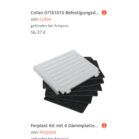
Cofan 07761015 Befestigungsdübel für Dämmplatten, 10 x 150 mm Befestigungsstopfen für Isolierplatten, 250 Stück
von
Cofan
gefunden bei
Amazon
56,37 €
Ferplast Kit mit 6 Dämmplatten für die Hundehütten Modell DOGVILLA 90, Dämmplatte für Hundehütten, Wärmedämmplatten, Einfache Montage, 74 x 57 x H 9 cm
von
Ferplast
gefunden bei
Amazon