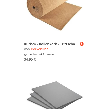
Kurk24 - Rollenkork - Trittschalldämmung - Korkrolle, Isoliertapete, Dämmtapete, Korkmatten, Korkwand, korkboden - Stärke: 2 mm - Breite: 1 m - Länge: 10 m
von
Korkonline
gefunden bei
Amazon
34,95 €