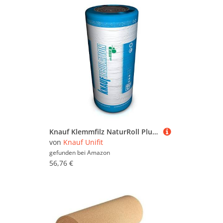
Knauf Klemmfilz NaturRoll Plus WLG 040 Mineralwolle (200mm - Rolle á 4,92m²)
von
Knauf Unifit
gefunden bei
Amazon
56,76 €