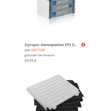
Styropor Dämmplatten EPS DEO 035 dm - 100 kPa Farbe: weiss (1 Paket Styroporplatten INHALT: 50mm 4,5m²) - sicherer Versand Ihrer Bestellung durch passgenaue 2-wellige Versandkartons
von
DRYTOP
gefunden bei
Amazon
43,93 €