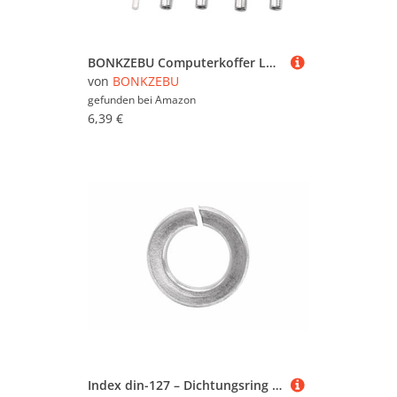
BONKZEBU Computerkoffer Lüfterschrauben Farbe Anodized Edelstahl CPU Lüftermontage -Schrauben Kit mit Aluminium Unterlegscheiben für PC -Kühllüfter Gamer Professionals (Schwarz)
von
BONKZEBU
gefunden bei
Amazon
6,39 €
Index din-127 – Dichtungsring Feder Grower M27