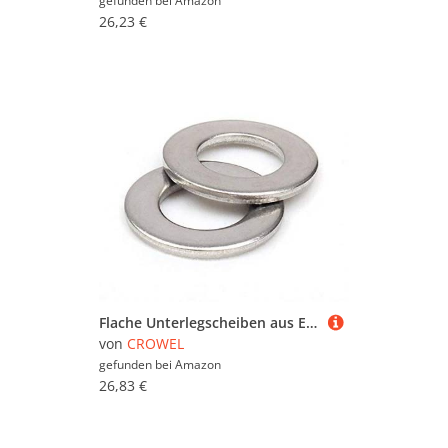
gefunden bei
Amazon
26,23 €
Flache Unterlegscheiben aus Edelstahl 304 – M2–M18 – langlebige und erosionsbeständige Unterlegscheiben for verschiedene Anwendungen(M18x34x3mm 10pcs)
von
CROWEL
gefunden bei
Amazon
26,83 €