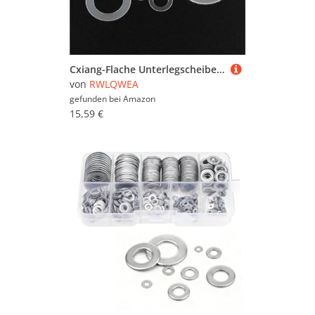
Cxiang-Flache Unterlegscheiben M2 M2.5 M3 M4 M5 M6 M8 M10 Black/White Plastic Nylon Ultrathin Washer Flat Ring Seal Washer Gasket, für Bolzenschraube(White,M4x10x0.3)
von
RWLQWEA
gefunden bei
Amazon
15,59 €