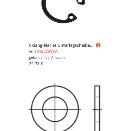
Tore & Durchgangsbögen
(3.847)
Tresore & Waffenschränke
(5.728)
Türbeschläge (24.436)
Türschlösser (33.804)
Cxiang-Flache Unterlegscheiben M8-M145 C Clips Snap Retaining Ring For Hole Black 65 Manganese Steel Washer Internal Retaining Ring Shaft Circli, für Bolzenschraube(M85(1pcs))
Unterlegscheiben & Ringe
von
RWLQWEA
(89.264)
gefunden bei
Amazon
Vorhängeschlösser &
29,78 €
Zahlenschlösser (24.073)
Zäune & Zaunelemente
(200.297)
Elektroinstallation (283.630)
Fenster (571.887)
Fliesen (112.713)
Garagen & Carports
(209.618)