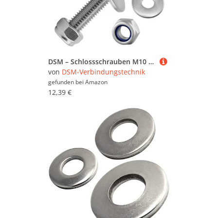
DSM – Schlossschrauben M10 x 80 mm nach DIN 603 – M10 Sicherungsmutter DIN 985 & Unterlegscheibe DIN 9021 – Edelstahl A2/V2A – Flachrundkopfschrauben mit Vierkantansatz – Stoppmuttern – 5 Stück
von
DSM-Verbindungstechnik
gefunden bei
Amazon
12,39 €