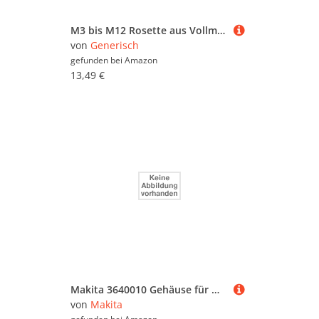
M3 bis M12 Rosette aus Vollmaterial gedreht V2A Unterlegscheibe (50, M5)
von
Generisch
gefunden bei
Amazon
13,49 €
Makita 3640010 Gehäuse für Modell HW102 Druck Unterlegscheibe
von
Makita