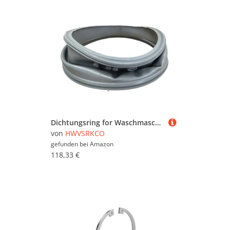
Dichtungsring for Waschmaschinentür, kompatibel mit LG, 4986ER0004, Dichtungsgummi-Unterlegscheibe, Teile
von
HWVSRKCO
gefunden bei
Amazon
118,33 €