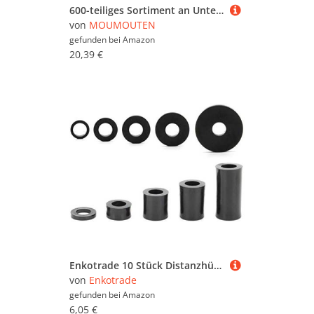
600-teiliges Sortiment an Unterlegscheiben, 304 Edelstahl, verschiedene Unterlegscheiben, 9 SAE-Größen M2, M2,5, M3, M4, M5, M6, M8, M10, M12, Dichtungen für die Automobilindustrie
von
MOUMOUTEN
gefunden bei
Amazon
20,39 €
Enkotrade 10 Stück Distanzhülsen für M10 | 25 x 10,5 x 3 mm | Distanzstücke Rund aus Kunststoff Unterlegscheiben Abstandhalter Lagerbuchsen Distanzscheiben Gewindehülsen
von
Enkotrade
gefunden bei
Amazon
6,05 €