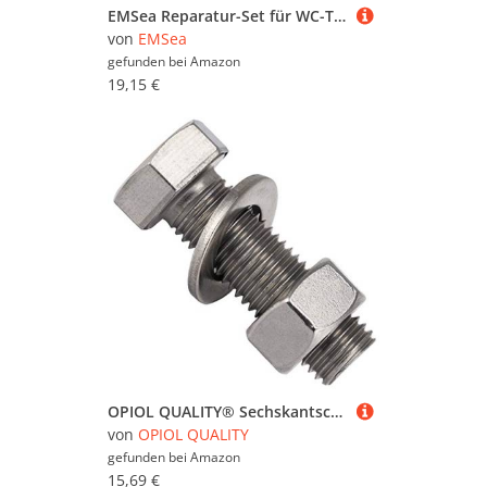
EMSea Reparatur-Set für WC-Tankschrauben und Unterlegscheiben, M6 x 100 mm, undichte WC-Kupplung, Spülkastenschrauben, Befestigungsset für geteilte Toiletten, Edelstahl, 6 Stück
von
EMSea
gefunden bei
Amazon
19,15 €
OPIOL QUALITY® Sechskantschrauben M4x40 mit Muttern und Unterlegscheiben M4 (10 Stück) aus Edelstahl A2 V2A Set DIN 933 / DIN 934 / DIN 125 Gewindeschrauben Muttern Edelstahlschraubenset Schrauben
von
OPIOL QUALITY
gefunden bei
Amazon
15,69 €