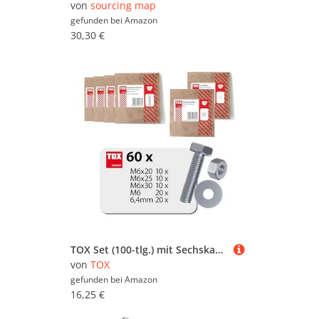
von
sourcing map
gefunden bei
Amazon
30,30 €
TOX Set (100-tlg.) mit Sechskantschrauben in 3 Größen, Sechskantmutter M6 und Unterlegscheibe 6,4 mm, galvanisch verzinkt, Schrauben, Muttern und U-Scheibe als Set, Papierverpackung, 09990914
von
TOX
gefunden bei
Amazon
16,25 €