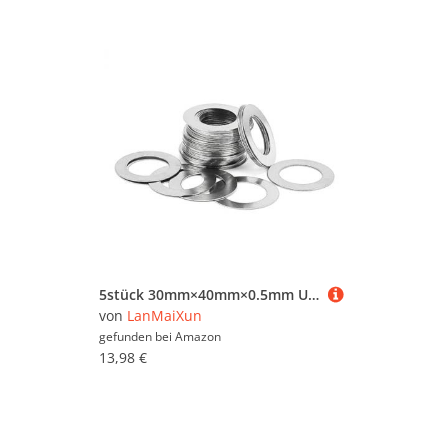
5stück 30mm×40mm×0.5mm Ultradünne flache Unterlegscheiben des Edelstahls 304, flache Unterlegscheiben der Wellenspieleinstellung
von
LanMaiXun
gefunden bei
Amazon
13,98 €