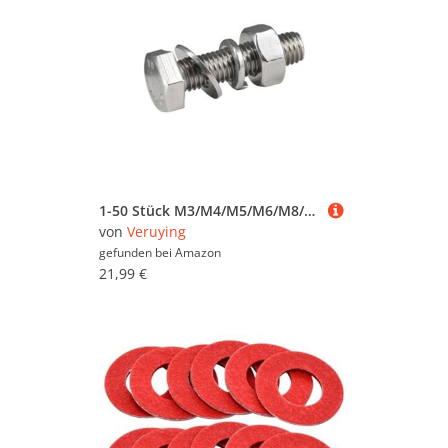
1-50 Stück M3/M4/M5/M6/M8/M10/M12/M14/M16/M18/M20/M22/M24 304 Edelstahl-Sechskantkopf-Bolzensets mit Muttern und Unterlegscheiben, M22x180mm
von
Veruying
gefunden bei
Amazon
21,99 €