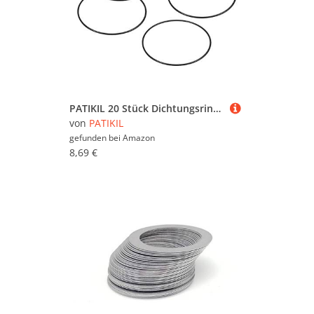
PATIKIL 20 Stück Dichtungsringe O-Ringe Gummidichtung 105mm AD 100mm ID 2.65mm Breite Nitrilgummi Unterlegscheibe Dichtungssatz Gummischeiben für Wasserhahn Autoreparatur Schwarz
von
PATIKIL
gefunden bei
Amazon
8,69 €