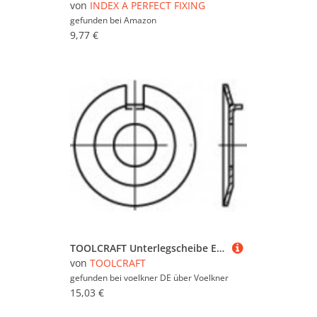
von
INDEX A PERFECT FIXING
gefunden bei
Amazon
9,77 €
TOOLCRAFT Unterlegscheibe Edelstahl A2 25 St. TO-5357583
von
TOOLCRAFT
gefunden bei voelkner DE über
Voelkner
15,03 €