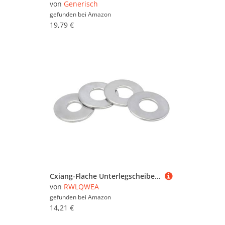
von
Generisch
Wärmepumpen (50)
gefunden bei
Amazon
Werkbänke (66.669)
19,79 €
Werkzeug (1.244.748)
Cxiang-Flache Unterlegscheiben M3 M4 M5 M6 M8-M16 Large Flat Washer 304 Stainless Steel Big Metal Gasket Meson Plain Washers, für Bolzenschraube(M10x20x1.2(10pcs))
von
RWLQWEA
gefunden bei
Amazon
14,21 €