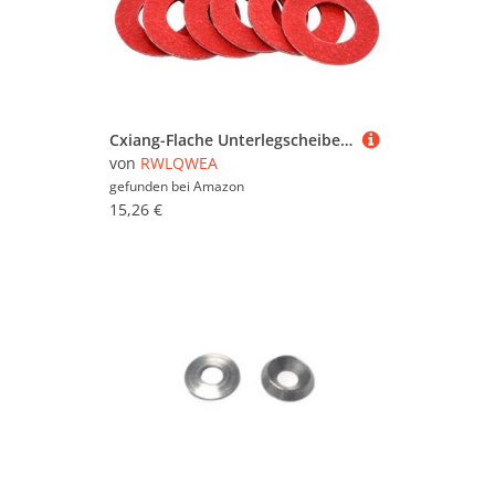
Cxiang-Flache Unterlegscheiben M2 M2.5 M3 M4 M5 M6 M8 M10 M12 M14 M16 M18 M20 Red Paper Insulating Flat Washer Insulation Pad Plain Gasket Spacers, für Bolzenschraube(M2.5x6x0.8(200Pcs))
von
RWLQWEA
gefunden bei
Amazon
15,26 €