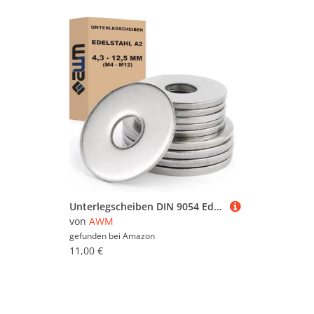
Unterlegscheiben DIN 9054 Edelstahl V2A AISI 304 (rostfrei) Karosseriescheiben (50, 25 x 8,4 x 1,5 mm = M8)
von
AWM
gefunden bei
Amazon
11,00 €