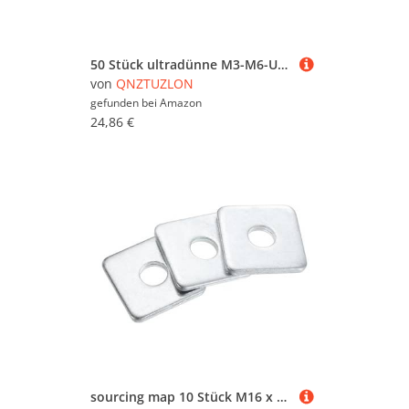
50 Stück ultradünne M3-M6-Unterlegscheiben aus Edelstahl – hochpräzise SUS304-Dichtungen for Einstellen und Unterlegen(6x8x0.5mm)
von
QNZTUZLON
gefunden bei
Amazon
24,86 €
sourcing map 10 Stück M16 x 50 x 5,4 mm quadratische Plattenlager-Unterlegscheiben, Karbonstahl, Platte, Unterlegscheiben, flache Unterlegscheiben, Abstandshalter für Hardware-Befestigung