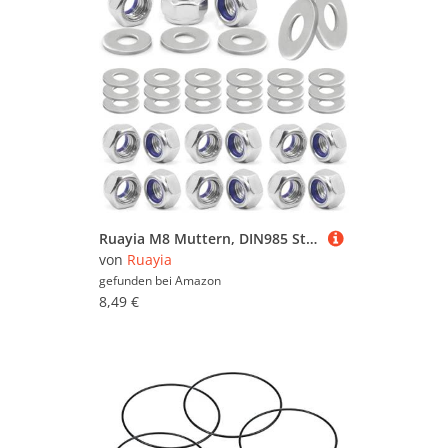
Ruayia M8 Muttern, DIN985 Standard A2 V2A Sechskantmuttern, 40 Stück M8 Muttern Edelstahl mit 40 Stück Unterlegscheiben, Edelstahlmuttern Selbstsichernde Muttern Sicherungsmuttern Stoppmutter
von
Ruayia
gefunden bei
Amazon
8,49 €