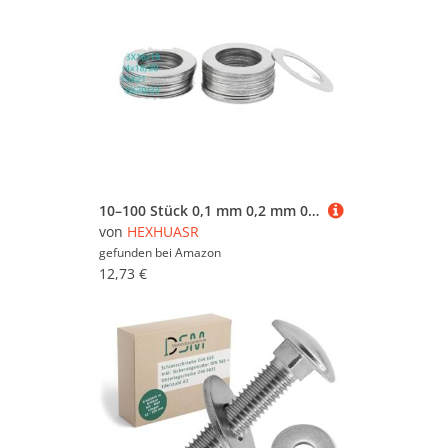
10–100 Stück 0,1 mm 0,2 mm 0,3 mm 0,5 mm 1 mm Edelstahl-Unterlegscheibe, dünne Dichtung, hochpräzise Einstelldichtung M1.6 bis M30(M8x13 50pcs,0.5mm thickness)
von
HEXHUASR
gefunden bei
Amazon
12,73 €