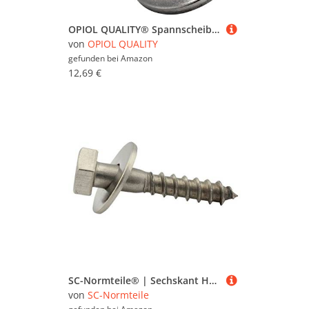
OPIOL QUALITY® Spannscheiben für Schraubenverbindungen DIN 6796 / ISO 10670 M14 aus Edelstahl A2 V2A (10 Stück) U-Scheibe Unterlegscheiben Schraubensicherung Beilagscheiben
von
OPIOL QUALITY
gefunden bei
Amazon
12,69 €
SC-Normteile® | Sechskant Holzschrauben mit Unterlegscheiben - 10 x 110 mm - (25 Stück) - Schlüsselschrauben - DIN 571 / DIN 9021 - Edelstahl A2 (V2A / VA) - SC571 / SC9021
von
SC-Normteile