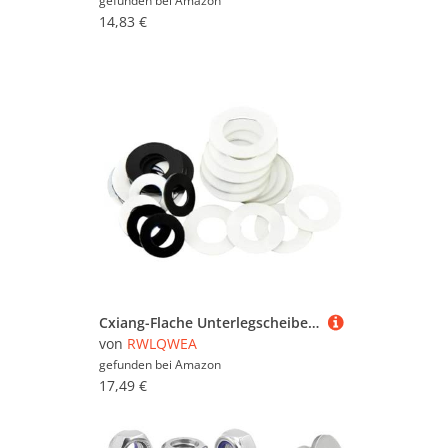
gefunden bei
Amazon
14,83 €
Cxiang-Flache Unterlegscheiben M2 M2.5 M3 M4 M5 M6 M8 M10 M12 Black/Transparent Adhesive Backed PVC Washer Viscose Plastic Round Washers， für Bolzenschraube(Black,M5x10x1(50Pcs))
von
RWLQWEA
gefunden bei
Amazon
17,49 €