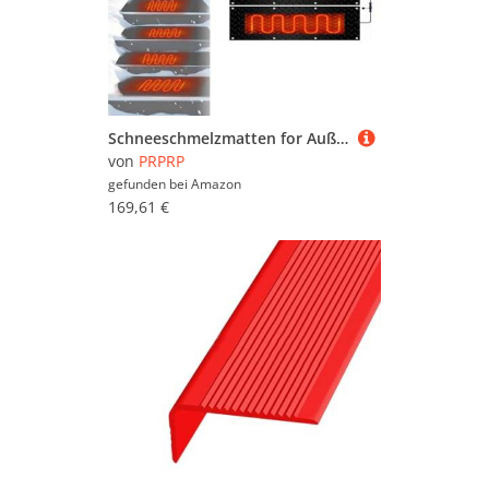
Schneeschmelzmatten for Außentreppen und Eingänge – Effiziente Schneeräumlösung for Einfahrten und Gehwege(25.4x90cmx3Pcs)
von
PRPRP
gefunden bei
Amazon
169,61 €