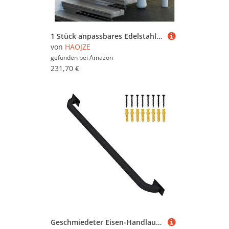
1 Stück anpassbares Edelstahl-Handlauf-Set for Innen- und Außentreppen – 1,6 bis 20 Fuß Länge, stabile Geländer(8.5ft)
von
HAOJZE
gefunden bei
Amazon
231,70 €
Geschmiedeter Eisen-Handlauf, schwarz, Sicherheitsgriff für Innen- und Außentreppen, Wandgeländer, 240 cm, stabile Unterstützung für Stufen, elegantes Design, einfache Installation im Lieferumfang