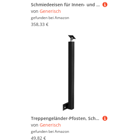
Schmiedeeisen für Innen- und Außentreppen, 510 cm Länge – langlebiges, stilvolles Sicherheitsgeländer für Haus und Garten, einfach zu installieren
von
Generisch
gefunden bei
Amazon
358,33 €
Treppengeländer-Pfosten, Schmiedeeisen, Handlauf-Seitenmontage, Geländer-Set für Außentreppen, schwarze Schutzsäule mit Schraubenset (Größe: 65 cm)
von
Generisch
gefunden bei
Amazon
49,82 €