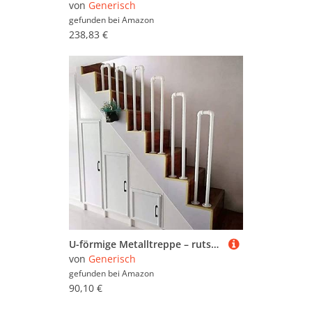
von
Generisch
gefunden bei
Amazon
238,83 €
U-förmige Metalltreppe – rutschfestes Sicherheitsgeländer für Außentreppen, ältere Menschen und Kinder, Leitplanke, Wasserrohr-Design, 75 cm, weiße Stützstange für Deck und Dachboden
von
Generisch
gefunden bei
Amazon
90,10 €