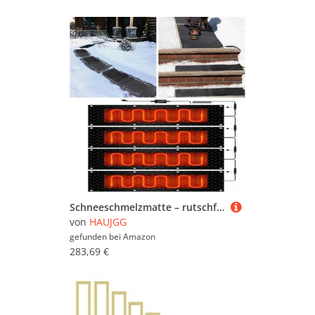
Schneeschmelzmatte – rutschfeste Gummimatte for Schmelzen von Schnee und Eis for Außentreppen, Türen und Einfahrten(30x120cmx4Pcs)
von
HAUJGG
gefunden bei
Amazon
283,69 €