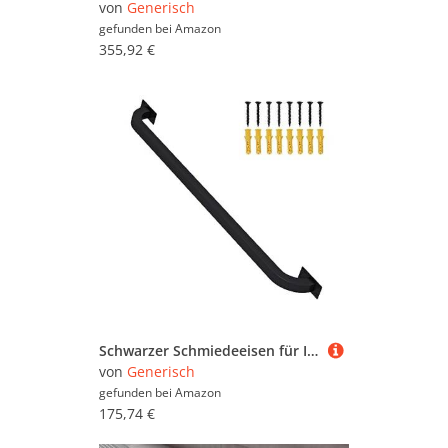
von
Generisch
gefunden bei
Amazon
355,92 €
Schwarzer Schmiedeeisen für Innen- und Außentreppen – Wandmontierter Sicherheits-Haltegriff mit Kit (240 cm) – stabiles Metall-Treppengeländer für verbesserte Unterstützung und Sicherheit
von
Generisch
gefunden bei
Amazon
175,74 €