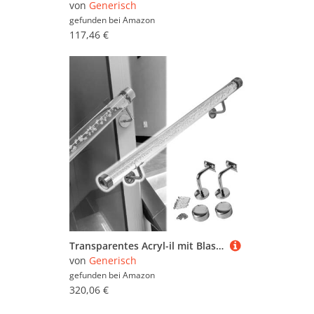
von
Generisch
gefunden bei
Amazon
117,46 €
Transparentes Acryl-il mit Blasen, 1,8 m, rundes Geländer für Innentreppen und Außentreppen, Wandmontage, Haltegriff mit Metallhalterungen (Silber) – und stilvolle Sicherheitslösung
von
Generisch
gefunden bei
Amazon
320,06 €