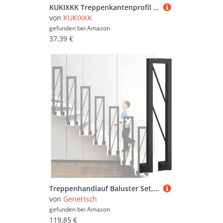
KUKIXKK Treppenkantenprofil selbstklebend aus Gummi, PVC Winkelprofil Treppenstufen, rutschfest, Selbstklebender Kantenschutz, für Innen- und Außentreppen, Breite: 3x7cm(Gray,4.3m/14.11ft)
von
KUKIXKK
gefunden bei
Amazon
37,39 €
Treppenhandlauf Baluster Set, Rutschfestes U-förmiges Design für mehr Sicherheit auf Außentreppen und Balkonen
von
Generisch
gefunden bei
Amazon
119,85 €