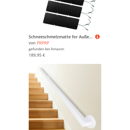
Schneeschmelzmatte for Außentreppen und Gehwege – Schmelzgeschwindigkeit 2 Zoll/h, wasserdicht, rutschfest, 360-W-Netzkabel im Lieferumfang enthalten(30x120cmx3Pcs)
von
PRPRP
gefunden bei
Amazon
189,95 €