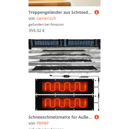
Treppengeländer aus Schmiedeeisen, 4,5 m, Wandmontage, für Innen- und Außentreppen, Haltegriff mit Beschlägen, perfekt für Sicherheit und Unterstützung
von
Generisch
gefunden bei
Amazon
359,32 €
Schneeschmelzmatte for Außentreppen, Türen und Gehwege – Rutschfeste Gummimatte for schnellen Entfernen von Schnee und Eis(40x200cmx2Pcs)
von
PRPRP