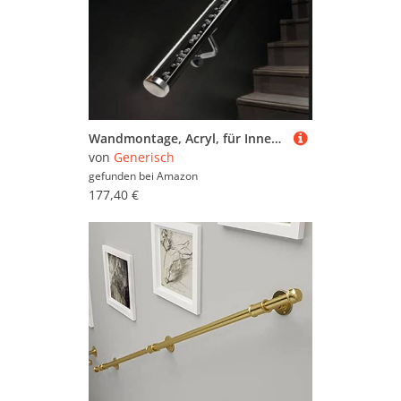
Geländer-Sets (45.952)
Geländerstäbe (859)
Geländersysteme (887)
Handläufe (98.585)
Mittelholmtreppen (960)
Wangentreppen (220)
Wendeltreppen (3)
Wandmontage, Acryl, für Innen- und Außentreppen, 2,5 m, transparente Geländerstütze für Zuhause, Dachboden, Veranda, verstellbare Längen: 90 cm bis 6 m
von
Generisch
Türen (782.837)
gefunden bei
Amazon
Wärmepumpen (50)
177,40 €
Werkbänke (66.669)
Werkzeug (1.244.748)