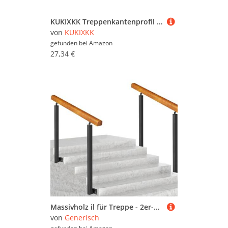
KUKIXKK Treppenkantenprofil selbstklebend aus Gummi, PVC Winkelprofil Treppenstufen, rutschfest, Selbstklebender Kantenschutz, für Innen- und Außentreppen, Breite: 3x7cm(Rosso,3.2m/10.50ft)
von
KUKIXKK
gefunden bei
Amazon
27,34 €
Massivholz il für Treppe - 2er-Pack schwarz verzinkte Schmiedeeiserne Pfosten Anti-Rutsch-Haltegriff für Innen- und Außentreppen 85 cm Höhe ideale Unterstützung für Sicherheit und Stil
von
Generisch