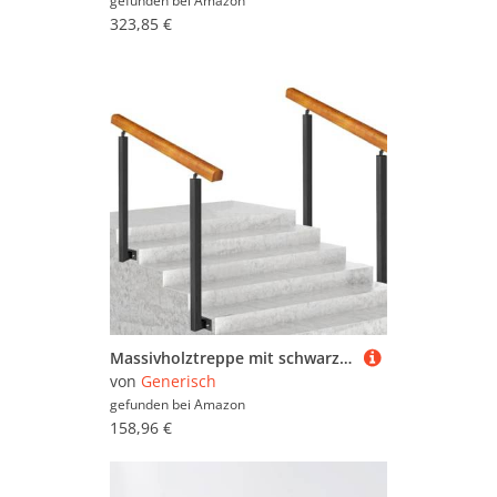
gefunden bei
Amazon
323,85 €
Massivholztreppe mit schwarz verzinkten Schmiedeeisernen Pfosten – 2 Stück, rutschfester Haltegriff für Innen- und Außentreppen, 85 cm Höhe 130 cm Länge, Geländerstütze
von
Generisch
gefunden bei
Amazon
158,96 €