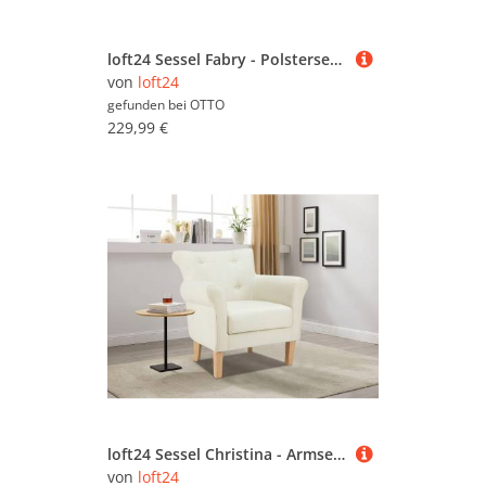
loft24 Sessel Fabry - Polstersessel Loungesessel Fernsehsessel Armlehnsessel (1-St), Sessel mit Armlehne, Stoffbezug, modernes Design
von
loft24
gefunden bei
OTTO
229,99 €
loft24 Sessel Christina - Armsessel Fernsehsessel Polstersessel (1-St), gepolstert, mit Knopfheftung, Stoffbezug, Sitzhöhe 42 cm
von
loft24