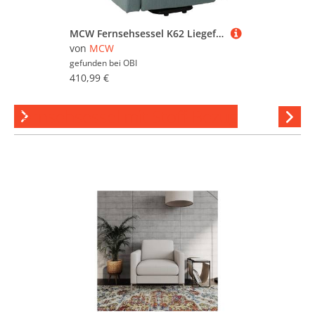
MCW Fernsehsessel K62 Liegefunktion Aufstehhilfe Elektrisch Metall Blau-Grün
von
MCW
gefunden bei
OBI
410,99 €
Fernsehsessel mit Stoff-Bezug
Hi
stöber