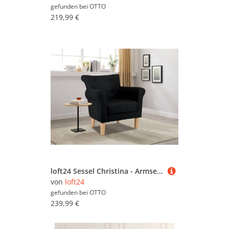
gefunden bei
OTTO
219,99 €
loft24 Sessel Christina - Armsessel Fernsehsessel Polstersessel (1-St), gepolstert, mit Knopfheftung, Stoffbezug, Sitzhöhe 42 cm
von
loft24
gefunden bei
OTTO
239,99 €