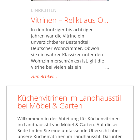
EINRICHTEN
Vitrinen – Relikt aus Omas Zeiten oder ein Möbelstück mit Durchblick?
In den fünfziger bis achtziger
Jahren war die Vitrine ein
unverzichtbarer Bestandteil
Deutscher Wohnzimmer. Obwohl
sie ein wahrer Klassiker unter den
Wohnzimmerschränken ist, gilt die
Vitrine bei vielen als ein
versnobtes Möbelstück aus einer
Zum Artikel...
anderen Zeit. Dabei lässt sie sich
durchaus zeitgemäß
interpretieren und kann zum
Küchenvitrinen im Landhausstil
absoluten Wohnzimmer-Highlight
bei Möbel & Garten
werden. Wir stellen Ihnen ein paar
spannende Varianten vor.
Willkommen in der Abteilung für Küchenvitrinen
im Landhausstil von Möbel & Garten. Auf dieser
Seite finden Sie eine umfassende Übersicht über
unsere Küchenvitrinen im Landhausstil. Darunter