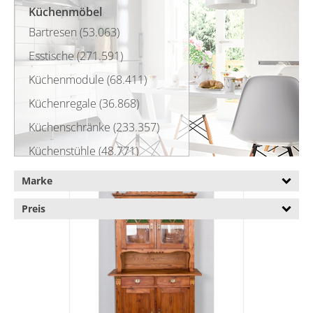
Küchenmöbel
Bartresen (53.063)
Esstische (271.591)
Küchenmodule (68.411)
Küchenregale (36.868)
Küchenschränke (233.357)
Küchenstühle (48.771)
Küchentische (88.562)
Marke
Küchenvitrinen (98)
Preis
Hochglanz Küchenvitrinen (4)
Küchenvitrinen im
Landhausstil (1)
Küchenzeilen (64.322)
Servierwagen (11.403)