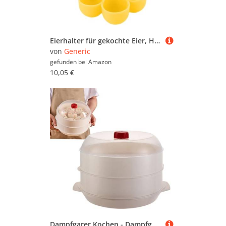
Eierhalter für gekochte Eier, Hitzebeständiger Ofen aus Silikon Ei Dampfgarer mit 5 Gittern, Langlebige Ei-Poching-Kochständer für Dampfgarer, Küchengeräte
von
Generic
gefunden bei
Amazon
10,05 €
Dampfgarer Kochen - Dampfgarer Küchenzubehör | Doppelter Steamer Für | Küchenzubehör Mit Topfeinsatz | Dampftopf Für Reis Haferbrei Brötchen,für Mikrowelle Ofen Wohnung Restaurant