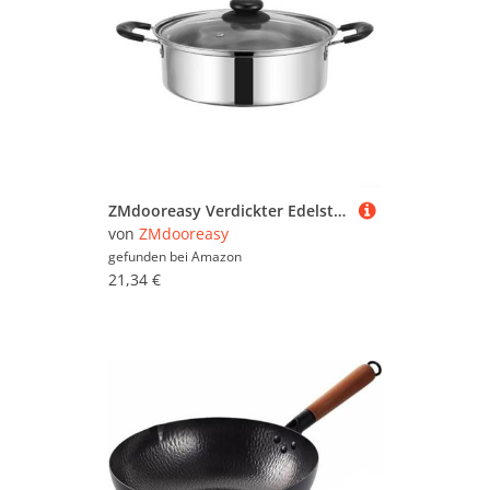
ZMdooreasy Verdickter Edelstahl-Dampfgarer für Eier und Mini-Kuchen, 20 cm, vielseitiges Küchenwerkzeug, wärmespeicherndes Design, einfach zu bedienendes Kochutensil für verschiedene Dampfbedürfnisse
von
ZMdooreasy
gefunden bei
Amazon
21,34 €