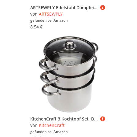
ARTSEWPLY Edelstahl Dämpfeinsatz Rund Steamer Pot Ring mit Dampffolie für Gemüse Fleisch Dim Sum Vielseitiger Dampfgareinsatz für Töpfe und Kochtöpfe
von
ARTSEWPLY
gefunden bei
Amazon
8,54 €
KitchenCraft 3 Kochtopf Set, Dampfgarer/Suppentopf Steamer 3-stufig, Induktionssicher, Edelstahl, in Geschenkbox, 22 cm (9''), Silber
von
KitchenCraft
gefunden bei
Amazon