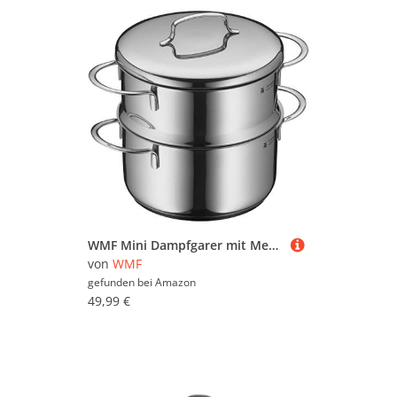
WMF Mini Dampfgarer mit Metalldeckel klein 16 cm, 1,5l, Dampftopf, Cromargan Edelstahl poliert, Induktion, Dampfgarer Topf stapelbar, ideal für kleine Portionen oder Singlehaushalte
von
WMF
gefunden bei
Amazon
49,99 €