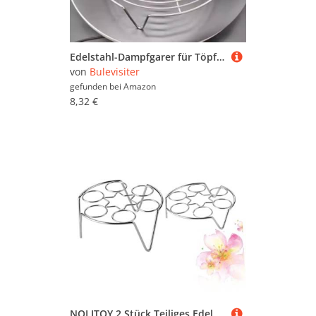
Edelstahl-Dampfgarer für Töpfe, Pfannen und Woks, geeignet zum Dämpfen von Knödeln, Eiern und zum Servieren als Grillständer (24 cm)
von
Bulevisiter
gefunden bei
Amazon
8,32 €
NOLITOY 2 Stück Teiliges Edelstahl Dampf eiergestell mit Hohem und Kurzem Fuß Multifunktionaler Dampfgarer und Eierhalter für Eier Spülmaschinenfest Lebensmittelecht Tragbar Vielseitig