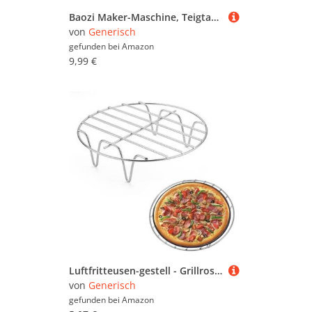
Baozi Maker-Maschine, Teigtaschen-Macher, Baozi-Form, Teigtaschen-Dampfgarer, Küchenhelfer, Gebäckkuchen-Dampfbrötchenform, gedämpfte Brötchen, Werkzeug für chinesische Lebensmittelliebhaber
von
Generisch
gefunden bei
Amazon
9,99 €
Luftfritteusen-gestell - Grillrost Und Dämpfen Rack - Zubehör Für HeißluftFritteuse - Edelstahl Einlegerost Dampfrost, Kochständer Dampfgarer, Rund Dämpfen Rack Dämpfeinsatz Zum Backen Kochen Braten
von
Generisch
gefunden bei
Amazon