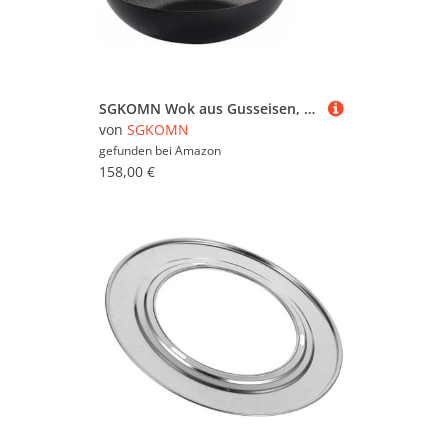
SGKOMN Wok aus Gusseisen, großer, tiefer Wok mit Griff, Bratpfanne mit Antihaftbeschichtung, Induktions-Wokpfanne mit Glasdeckel, Druckguss-Wok mit Dampfgarer, Wokpfanne schwarz, fü(30cm)
von
SGKOMN
gefunden bei
Amazon
158,00 €