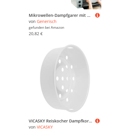
Mikrowellen-Dampfgarer mit Deckel und Tablett, Kartoffeldämpfer für die Mikrowelle, Heizschüssel für Gerichte, Mahlzeiten, Kochen, Fleisch, Knödel, Nudeln, Mais,
von
Generisch
gefunden bei
Amazon
20,82 €
VICASKY Reiskocher Dampfkorb Steamer Einsatz Universalbehälter für Reiskocher Yhd Fsc Robust Gleichmäßig Erhitzend Einfach zu Reinigen Sicher für Haushaltsdämpfen
von
VICASKY