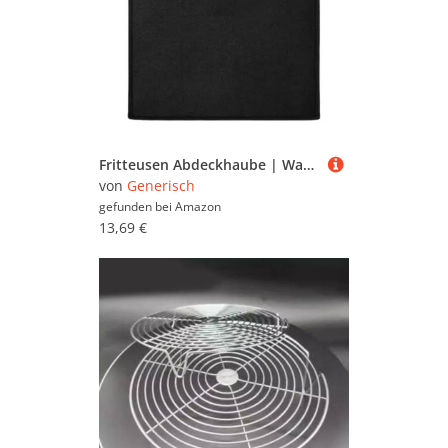
Fritteusen Abdeckhaube | Wasserdichter Toaster Ofen Schutz - Hitzebeständige Luftfritteuse Abdeckhaube für Dampfgarer Küche Wohnküche Apartment
von
Generisch
gefunden bei
Amazon
13,69 €