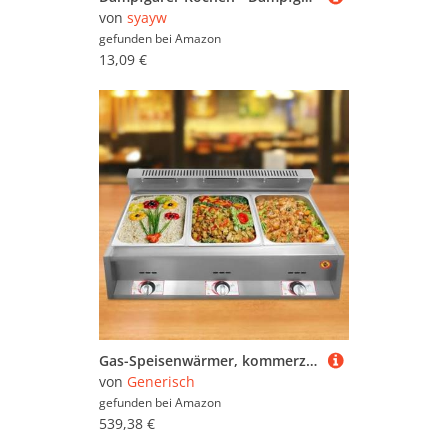
von
syayw
gefunden bei
Amazon
13,09 €
Gas-Speisenwärmer, kommerzielle Fritteuse, Propan LPG Edelstahl, Buffet-Dampfgarer mit Deckel, einstellbare Temperatur, Heiztopf für Gastronomie
von
Generisch
gefunden bei
Amazon
539,38 €