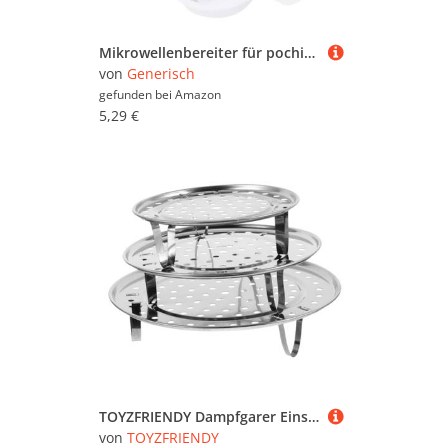
Mikrowellenbereiter für pochierte Eier - Mikrowellen-Eierkocher-Pochier - Für 2 Eier, Mikrowellen-Eierkocher, Dampfgarer für zu Hause, spülmaschinenfest
von
Generisch
gefunden bei
Amazon
5,29 €
TOYZFRIENDY Dampfgarer Einsatz Teiliges Steaming Rack mit Löchern Dickes Dampfgarelement für Schonendes Garen von Gemüse und Brot Langlebig und Leicht zu Reinigen
von
TOYZFRIENDY