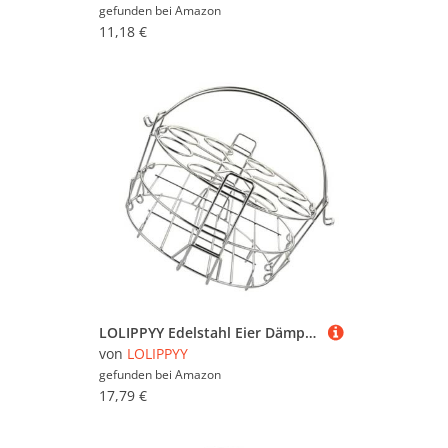
gefunden bei
Amazon
11,18 €
LOLIPPYY Edelstahl Eier Dämpfergestell Dreistöckig Stapelbar Rostfrei Spülmaschinenfest Langlebiges Küchenzubehör zum Dämpfen von Eiern und Speisen Praktisches Kochzubehör für Haushalt
von
LOLIPPYY
gefunden bei
Amazon
17,79 €