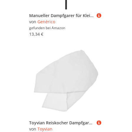
Manueller Dampfgarer für Kleidung, 1200 W, mit abnehmbarem Tank, 280 ml, tragbarer Faltenentferner, Dampfmodus für den Schrank der Universität zu Hause
von
Genérico
gefunden bei
Amazon
13,34 €
Toyvian Reiskocher Dampfgarer Netzbeutel aus Nylon Langlebiger Großer Durchmesser Höhe Feinmaschiges Sieb für Gleichmäßiges Dampfgaren von Reis und Sushi Wiederverwendbar Leicht zu
von
Toyvian