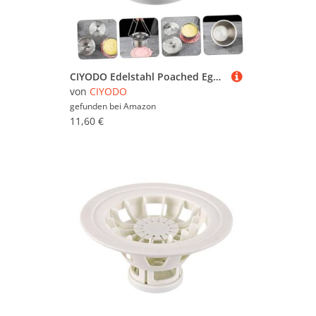
CIYODO Edelstahl Poached Egg Bowl mit Deckel Dickwandige Hohe Home Kitchen Egg Custard Schale Vielseitig als Gedämpfte Eier Salatschüssel Leicht und Spülmaschinenfest
von
CIYODO
gefunden bei
Amazon
11,60 €