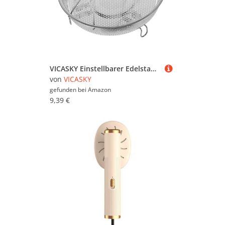
Servierschalen & -Formen
(30.006)
Tabletts (84.684)
Töpfe (184.709)
VICASKY Einstellbarer Edelstahl Dämpfeinsatz mit Feinmaschigem Abtropfkorb Wiederverwendbares Lebensmittel Dämpfgestell Abnehmbar und Vielseitig für Gemüse Fisch und Pasta
von
VICASKY
gefunden bei
Amazon
9,39 €