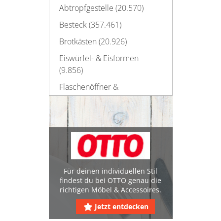
Abtropfgestelle (20.570)
Besteck (357.461)
Brotkästen (20.926)
Eiswürfel- & Eisformen
(9.856)
Flaschenöffner &
Korkenzieher (16.049)
Geschirr (1.116.385)
Gläser (924.771)
Haushaltsscheren (22.040)
Kannen & Karaffen (84.764)
Für deinen individuellen Stil
findest du bei OTTO genau die
Käseglocken (1.318)
richtigen Möbel & Accessoires.
Küchenelektronik (280.716)
Jetzt entdecken
Allesschneider (1.049)