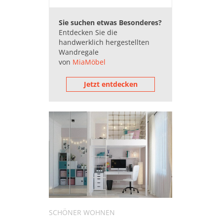
Wandregale (116.703)
Schienen für Wandregale (57)
Sie suchen etwas Besonderes?
Wandregale für die Küche
Entdecken Sie die
(77.669)
handwerklich hergestellten
Würfel-Wandregale (749)
Wandregale
von
MiaMöbel
Weinregale (55.011)
Jetzt entdecken
SCHÖNER WOHNEN