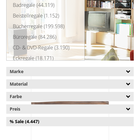
Badregale (44.119)
Beistellregale (1.152)
Bücherregale (199.598)
Büroregale (84.286)
CD- & DVD-Regale (3.190)
Eckregale (18.171)
IKEA Billy (272)
Marke
Raumteiler (91.542)
Material
Regalerweiterungen (65.515)
Farbe
Regalsysteme (20.696)
Preis
Regalwürfel (316)
% Sale (4.447)
Schuhregale (47.453)
TV-Regale (221.187)