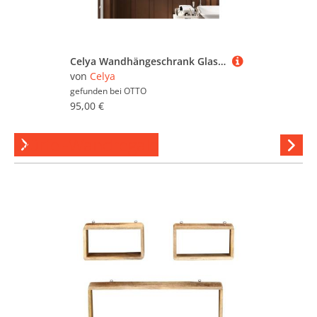
Celya Wandhängeschrank Glas-Wandregal, Hängeschrank küche, 63cm Wandregal mit Handtuchhalter für Küche und Esszimmer
von
Celya
gefunden bei
OTTO
95,00 €
Würfel-Wandregale
Hi
stöber