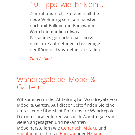
10 Tipps, wie Ihr kleines Schlafzimmer groß rauskommt
Zentral und nicht zu teuer soll die
neue Wohnung sein, am liebsten
noch mit Balkon und Badewanne.
Wer dann endlich etwas
Passendes gefunden hat, muss
meist in Kauf nehmen, dass einige
der Räume etwas kleiner ausfallen
oder schlecht geschnitten sind.
Zum Artikel...
Das trifft oft ausgerechnet für den
intimsten und privatesten aller
Räume zu: Das Schlafzimmer. Kein
Wandregale bei Möbel &
Grund auf Stil und Behaglichkeit
Garten
zu verzichten, finden wir und
verraten praktische
Lösungsvorschläge und optische
Willkommen in der Abteilung für Wandregale von
Tricks, damit Sie das Optimum aus
Möbel & Garten. Auf dieser Seite finden Sie eine
Ihrem kleinen Schlafzimmer
umfassende Übersicht über unsere Wandregale.
herausholen.
Darunter präsentieren wir auch Wandregale von
vielen angesagten und bekannten
Möbelherstellern wie
Generisch
,
vidaXL
und
Youuihom
bis hin zu
Harewu
oder
Hzuaneri
.