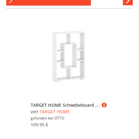
Wandregale für die Küche
Hi
stöber
TARGET HOME Schwebeboard Schweberegal für Wohnzimmer, Schlafzimmer & Küche Wandregal
von
TARGET HOME
gefunden bei
OTTO
109,95 €