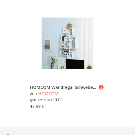
HOMCOM Wandregal Schweberegal, 5 Würfel, ineinandergreifend, 9 Fächer, Wandboard 1-tlg., Tannenholz, Weiß, 49.5 x 10.2 x 86 cm
von
HOMCOM
gefunden bei
OTTO
42,99 €