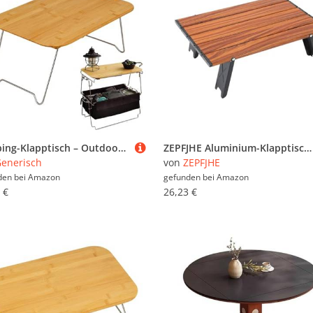
Camping-Klapptisch – Outdoor-Campingtisch | tragbarer Schreibtisch | kompaktes Reisezubehör für Autofahrten, Indoor-Garten, Terrasse, Balkon, Hof, Küche, Picknick und Laptop
ZEPFJHE Aluminium-Klapptisch mit Finish für Garten, Kochen, Camping, Wandern, Picknicks, schnelle Einrichtungen in 10 Sekunden, reisefreundlicher Klapptisch
enerisch
von
ZEPFJHE
den bei
Amazon
gefunden bei
Amazon
 €
26,23 €