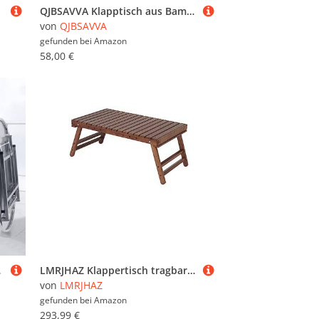
QJBSAVVA Klapptisch aus Bambus Ø45x45 cm Faltbarer Beistelltisch für Garten Terrasse Balkon und Camping Robust & Platzsparend
von
QJBSAVVA
gefunden bei
Amazon
58,00 €
rage, Lager
LMRJHAZ Klappertisch tragbarer Klapptisch Camping Wandergrill Kleiner Tisch selbstfahrende Tour Rack Picknicktisch im Freien Massivholz Tisch (Farbe: Walnuss)
von
LMRJHAZ
gefunden bei
Amazon
293,99 €