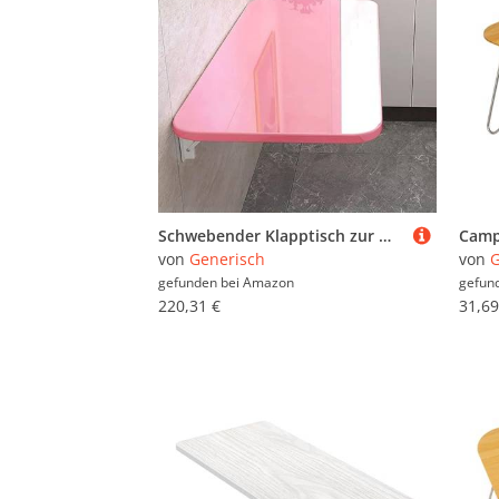
Schwebender Klapptisch zur Wandmontage, platzsparende Lösung für Zuhause, Büro, Küche, Esszimmer
von
Generisch
von
G
gefunden bei
Amazon
gefun
220,31 €
31,69