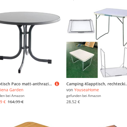
Klapptisch Paco matt-anthrazit Ø 100 cm
Camping-Klapptisch, rechteckig, L80 x B60 x H69 m, tragbarer Aluminiumtisch, höhenverstellbar un
iena Garden
von
YouseaHome
den bei
Amazon
gefunden bei
Amazon
9 €
164,99 €
28,52 €