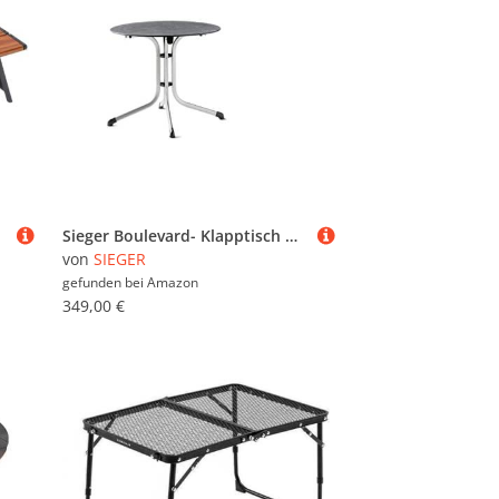
Sieger Boulevard- Klapptisch mit Polytec®-Platte. Plattenmaß ca.85 cmØ, Graphit/Schiefer Anthrazit
von
SIEGER
gefunden bei
Amazon
349,00 €