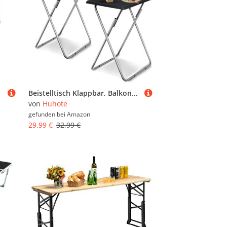
Beistelltisch Klappbar, Balkontisch Klappbar, Klapptisch Klein Balkon, Foldable Table, Kleiner Beistelltisch Outdoor, Für Wohnzimmer Esszimmer Terrasse Garten, Rechteckig, Schwarz(2pcs), 37x47x66cm
von
Huhote
gefunden bei
Amazon
29,99 €
32,99 €