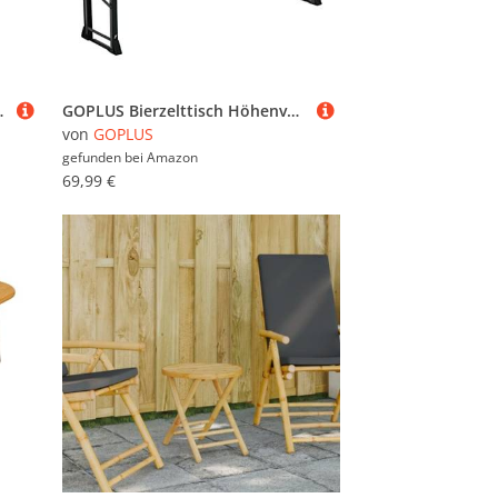
Terrasse, Versammlungen, Park, Garten, Abenteuer, Rasen
GOPLUS Bierzelttisch Höhenverstellbar, 168,5 cm Biertisch aus Holz, mit Schirmloch, Partytisch, Pickniktisch, Klapptisch, Stehtisch für Garten, Party, Nautur & Schwarz
von
GOPLUS
gefunden bei
Amazon
69,99 €