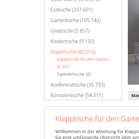
Esstische (337.601)
Gartentische (105.142)
Glastische (5.857)
Kindertische (9.192)
Klapptische (82.013)
Klapptische für den Garten
(8.597)
Tapeziertische (0)
Konferenztische (35.793)
Konsolentische (54.311)
Ma
Nachttische (275.313)
Schmink- & Frisiertische
Klapptische für den Gart
(42.893)
Willkommen in der Abteilung für Klappti
Schreibtische (326.997)
Sie eine umfassende Übersicht über uns