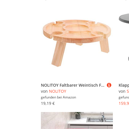
NOLITOY Faltbarer Weintisch Für Outdoor-veranstaltungen Tragbarer Als Party-snacktisch Kompakter Klapptisch Für Camping Und Picknick
von
NOLITOY
von
S
gefunden bei
Amazon
gefun
19,19 €
159,9