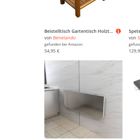
Beistelltisch Gartentisch Holztisch Grilltisch Klapptisch Balkon Tisch Garten
von
Benelando
von
S
gefunden bei
Amazon
gefun
54,95 €
129,9