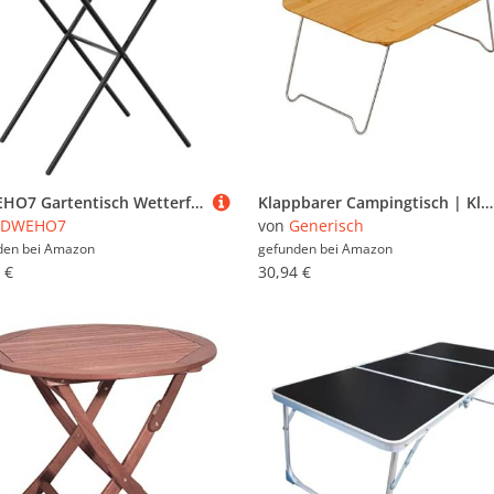
SDWEHO7 Gartentisch Wetterfest Klappbar PE Rattan Garten Terrasse Tisch Balkontisch Klapptisch Gartenhocker, Schwarz 65x40x75 cm
Klappbarer Campingtisch | Klapptisch Als Computertisch | Campingzubehör Outdoor Schreibtisch Für Laptops Reisen Picknick Balkon Garten Terrasse Auto Zuhause
SDWEHO7
von
Generisch
den bei
Amazon
gefunden bei
Amazon
 €
30,94 €