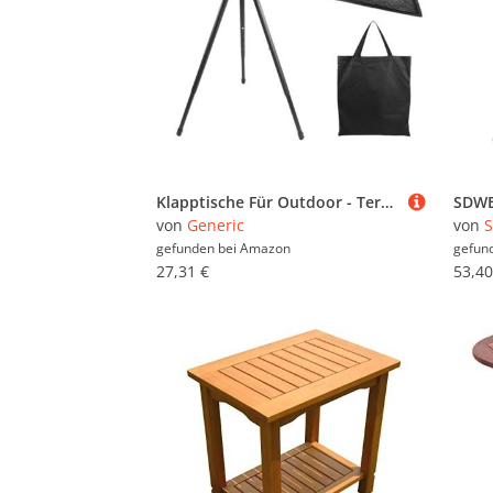
Klapptische Für Outdoor - Terrasse Outdoor Runder Klapptisch Beistelltisch | Runder Tragbarer Verstellbarer Tisch Für Camping Garten & Freizeit
von
Generic
von
gefunden bei
Amazon
gefun
27,31 €
53,40