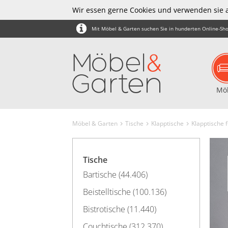
Wir essen gerne Cookies und verwenden sie 
Mit Möbel & Garten suchen Sie in hunderten Online-Sho
Mö
Möbel & Garten
Tische
Klapptische
Klapptische 
Tische
Bartische (44.406)
Beistelltische (100.136)
Bistrotische (11.440)
Couchtische (312.370)