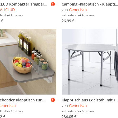
VALICLUD Kompakter Tragbarer Campingtisch Klappbar Leicht mit Tragetasche für Outdoor Camping Picknick Wandern Angeln Garten Beach Party
Camping -Klapptisch - Klapptisch - Tragbarer Schreibtisch Im Freien | Kompakt Tragbare Tabelle Mit Einstellbarer Höhe | Einfache Faltung | Design | Langlebig | Aluminium | Ideales Camping -
ALICLUD
von
Generisch
den bei
Amazon
gefunden bei
Amazon
 €
26,99 €
Schwebender Klapptisch zur Wandmontage, platzsparende Lösung für Zuhause, Büro, Küche und Esszimmer
Klapptisch aus Edelstahl mit rutschfesten Matten, stabiler Metallrahmen für Zuhause, Küche, Restaurant, Ga
enerisch
von
Generisch
den bei
Amazon
gefunden bei
Amazon
2 €
284,05 €