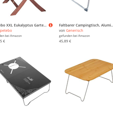
Spetebo XXL Eukalyptus Gartentisch Stockholm rund - 90 x 73 cm - Großer Klapptisch aus FSC Massiv Holz geölt - Balkontisch Bistrotisch Beistelltisch Campingtisch Garten Esstisch
Faltbarer Campingtisch, Aluminiumlegierung, tragbarer Klapptisch, Outdoor-Schreibtisch mit Griffen, Camping-Zubehör für Angeln, Reisen, Zuhause, 
petebo
von
Generisch
den bei
Amazon
gefunden bei
Amazon
5 €
45,89 €