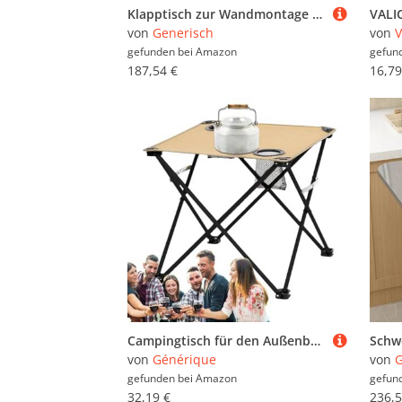
Klapptisch zur Wandmontage für Küche und Esszimmer, platzsparend, Frühstücksbar und Schreibtisch, für Zuhause, Büro, Garage, Garten, Waschküche, Edelstahl-Design
von
Generisch
von
V
gefunden bei
Amazon
gefun
187,54 €
16,79
Campingtisch für den Außenbereich, Klapptisch mit 2 Becherhaltern, Zubehör für Camping, tragbar, Büro, Outdoor, für Reisen, Wandern, , Picknick, Garten, Balkon, Haus, Terrasse
von
Générique
von
G
gefunden bei
Amazon
gefun
32,19 €
236,5