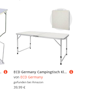
d Tragegriff für Aktivitäten im Innen- und Außenbereich, Garten, Party, Picknick
ECD Germany Campingtisch Klapptisch mit Tragegriff 120x60x55/63/70 cm Weiß Creme aus Aluminium und MDF - höhenverstellbar, klappbar - Falttisch Gartentisch Balkontisch Reisetisch Arbeitstisch Tisch
von
ECD Germany
gefunden bei
Amazon
39,99 €