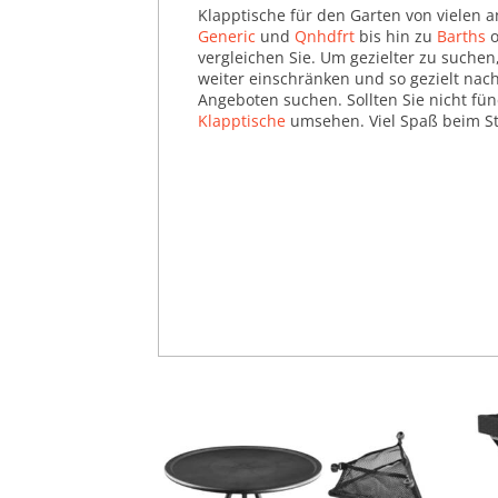
Klapptische für den Garten von vielen
Sekretäre (2.161)
Generic
und
Qnhdfrt
bis hin zu
Barths
o
Servierwagen (11.400)
vergleichen Sie. Um gezielter zu suchen,
weiter einschränken und so gezielt nac
Waschtische (68.346)
Angeboten suchen. Sollten Sie nicht fü
Klapptische
umsehen. Viel Spaß beim St