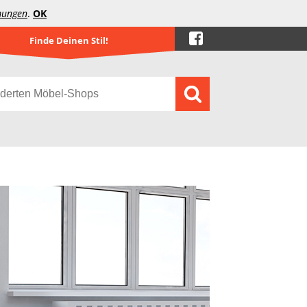
mungen
.
OK
Finde Deinen Stil!