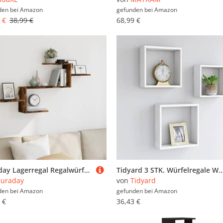
den bei
Amazon
gefunden bei
Amazon
 €
38,99 €
68,99 €
puraday Lagerregal Regalwürfel Wandregal Schweberegal aus Holzwerkstoff Elegantes und Modernes Design Räuchereiche 104x15x49 cm
Tidyard 3 STK. Würfelregale Wandregal Hängeregal Wandboard Bücherregal Dekoregal Schweberegal Regalwürfel Wohnzimmerregal C
uraday
von
Tidyard
den bei
Amazon
gefunden bei
Amazon
 €
36,43 €