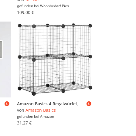
gefunden bei
Wohnbedarf Pies
109,00 €
ube Regal Eckregale Weiß MDF
Amazon Basics 4 Regalwürfel, Drahtregal, Schwarz, 36.98D x 76.96W x 76.96H cm
von
Amazon Basics
gefunden bei
Amazon
31,27 €