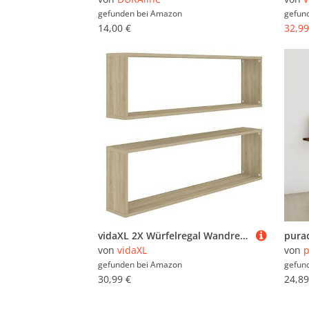
gefunden bei
Amazon
gefun
14,00 €
32,99
vidaXL 2X Würfelregal Wandregal Hängeregal Cube Lounge CD Regal Dekoregal Bücherregal Schweberegal Wandboard Regalwürfel Sonoma-Eiche 100x15x30cm Holzwerkstoff
von
vidaXL
von
p
gefunden bei
Amazon
gefun
30,99 €
24,89