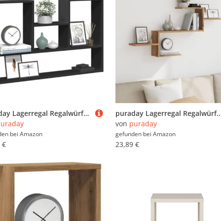
puraday Lagerregal Regalwürfel Wandregal Schweberegal aus Holzwerkstoff Elegantes und Modernes Design Schwarz 99x15x60 cm
puraday Lagerregal Regalwürfel Wandregal Schweberegal aus Holzwerkstoff Elegantes und Modernes Design Ar
uraday
von
puraday
den bei
Amazon
gefunden bei
Amazon
 €
23,89 €