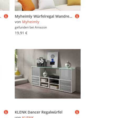
regal Wandboard Regalwürfel Weiß,2 PZ*60 x 15 x 23 cm
Myheimly Würfelregal Wandregal Hängeregal Cube Lounge CD Regal Dekoregal Bücherregal Schweberegal Wandboard Regalwürfel Schwarz,2 PZ*30 x 15 x 30 cm
von
Myheimly
gefunden bei
Amazon
19,91 €
KLENK Dancer Regalwürfel
von
KLENK