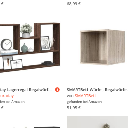
 €
68,99 €
puraday Lagerregal Regalwürfel Wandregal Schweberegal aus Holzwerkstoff Elegantes und Modernes Design Braun Eichen-Optik 99x15x60 cm
SMARTBett Würfel, Regalwürfel, Cube - Erweiterun
uraday
von
SMARTBett
den bei
Amazon
gefunden bei
Amazon
 €
51,95 €