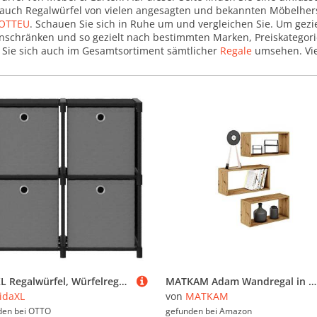
r auch Regalwürfel von vielen angesagten und bekannten Möbelher
OTTEU
. Schauen Sie sich in Ruhe um und vergleichen Sie. Um gezi
r einschränken und so gezielt nach bestimmten Marken, Preiskatego
n Sie sich auch im Gesamtsortiment sämtlicher
Regale
umsehen. Vie
vidaXL Regalwürfel, Würfelregal mit 4 Boxen Schwarz 69x30x72,5 cm Stoff
MATKAM Adam Wandregal in moderner Optik | 3 Regalwürfel, Maße je B/H/T 31 x 65 x 21 cm | Holzstärke 18 mm | In verschiedenen Ausführungen erhältlich | Max. Belastung 20 kg (Artisan Eiche)
idaXL
von
MATKAM
den bei
OTTO
gefunden bei
Amazon