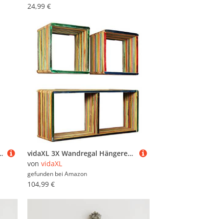
24,99 €
g Standregal, Bücherregal, Aufbewahrungsregal Eiche Sonoma
vidaXL 3X Wandregal Hängeregal Bücherregal Cube Lounge Regal Dekoregal Schweberegal Wandboard Regalwürfel Recyceltes Teak Mehrfarbig
von
vidaXL
gefunden bei
Amazon
104,99 €