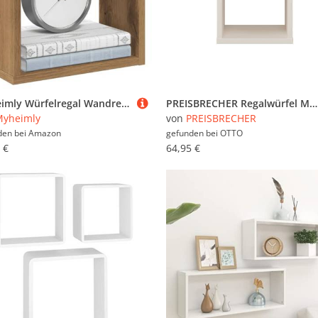
Myheimly Würfelregal Wandregal Hängeregal Cube Lounge CD Regal Dekoregal Bücherregal Schweberegal Wandboard Regalwürfel Eiche handwerklich,2 PZ*30 x 15 x 30 cm
PREISBRECHER Regalwürfel MAURO, in sandfarbig - 38,2x38,3x32,9cm (BxHxT)
Myheimly
von
PREISBRECHER
den bei
Amazon
gefunden bei
OTTO
 €
64,95 €