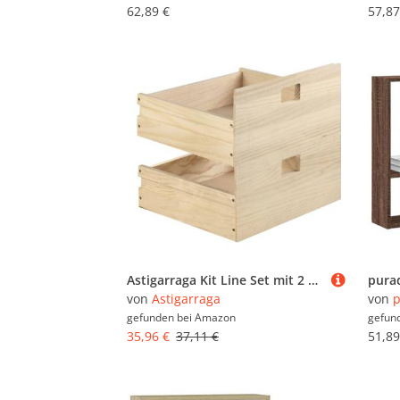
62,89 €
57,87
Astigarraga Kit Line Set mit 2 Schubladen für modulare Regalwürfel DINAMIC, massives Kiefernholz
von
Astigarraga
von
p
gefunden bei
Amazon
gefun
35,96 €
37,11 €
51,89