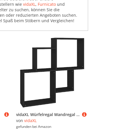
stellern wie
vidaXL
,
Furnicato
und
elter zu suchen, können Sie die
rien oder reduzierten Angeboten suchen.
l Spaß beim Stöbern und Vergleichen!
vidaXL Würfelregal Wandregal Hängeregal Cube Lounge CD Regal Dekoregal Bücherregal Schweberegal Wandboard Regalwürfel Schwarz 80x15x78,5cm Holzwerkstoff
von
vidaXL
gefunden bei
Amazon