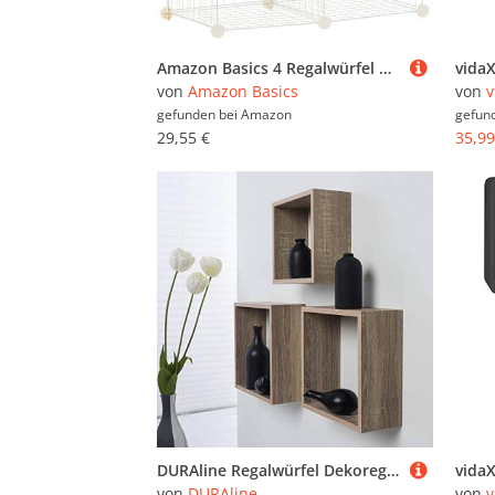
Amazon Basics 4 Regalwürfel Drahtregal, Weiß, 37 D x 77 W x 77 H cm
von
Amazon Basics
von
v
gefunden bei
Amazon
gefun
29,55 €
35,99
DURAline Regalwürfel Dekoregal Triple Cube | 24 cm, 27 cm, 30 cm x 12 cm | Eiche
von
DURAline
von
v