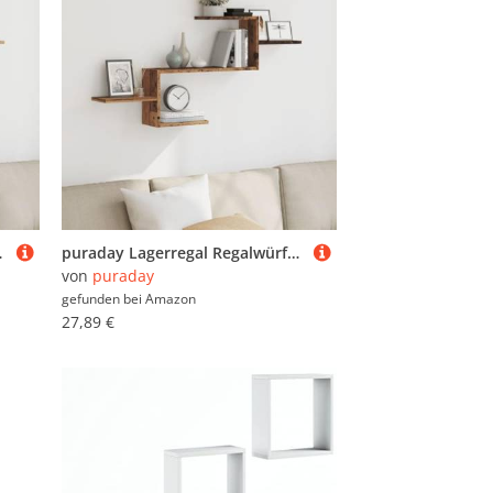
tisan-Eiche 104x15x49 cm
puraday Lagerregal Regalwürfel Wandregal Schweberegal aus Holzwerkstoff Elegantes und Modernes Design Altholz 104x15x49 cm
von
puraday
gefunden bei
Amazon
27,89 €