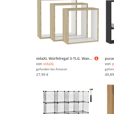
vidaXL Würfelregal 3-TLG. Wandregal Hängeregal Regalwürfel Cube Lounge CD Regal Dekoregal Schweberegal Büroregal Bücherregal Weiß Sonoma-Eiche
von
vidaXL
von
p
gefunden bei
Amazon
gefun
27,99 €
49,89