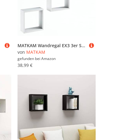
MATKAM Wandregal EX3 3er Set Regalwürfel quadratisch, Hängeregal größensortiert, unsichtbare Wandmontage (Weiß)
von
MATKAM
gefunden bei
Amazon
38,99 €