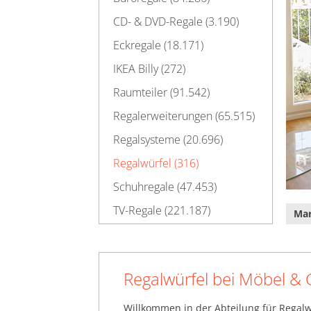
CD- & DVD-Regale (3.190)
Eckregale (18.171)
IKEA Billy (272)
Raumteiler (91.542)
Regalerweiterungen (65.515)
Regalsysteme (20.696)
Regalwürfel (316)
Schuhregale (47.453)
TV-Regale (221.187)
Ma
Wandregale (116.703)
Weinregale (55.011)
Regalwürfel bei Möbel & 
Willkommen in der Abteilung für Regalw