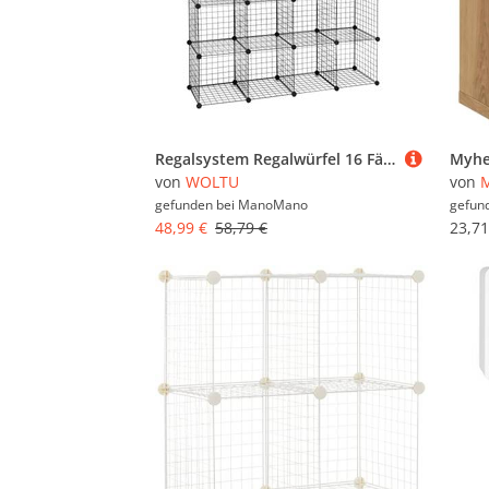
Regalsystem Regalwürfel 16 Fächer Schwarz aus Drahtgitter - Woltu
von
WOLTU
von
gefunden bei
ManoMano
gefun
48,99 €
58,79 €
23,71