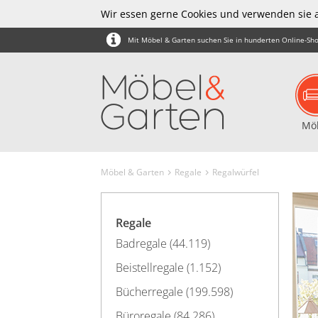
Wir essen gerne Cookies und verwenden sie 
Mit Möbel & Garten suchen Sie in hunderten Online-Sho
Mö
Möbel & Garten
Regale
Regalwürfel
Regale
Badregale (44.119)
Beistellregale (1.152)
Bücherregale (199.598)
Büroregale (84.286)