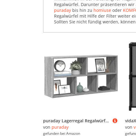
Regalwürfel. Darunter präsentieren wi
puraday
bis hin zu
homiuse
oder
KOMF
Regalwürfel mit Hilfe der Filter weite
Sollten Sie nicht fündig werden, könne
puraday Lagerregal Regalwürfel Wandregal Schweberegal aus Holzwerkstoff Elegantes und Modernes Design Grau Sonoma 100x25x50 cm
von
puraday
von
v
gefunden bei
Amazon
gefun