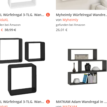
vidaXL Würfelregal 3-TLG. Wandregal Hängeregal Regalwürfel Cube Lounge CD Regal Bücherregal Schweberegal Wandboard Dekoregal Weiß MDF
Myheimly Würfelregal Wandregal Hängeregal Cube Lounge CD Regal Dekoregal Bücherregal Schwebe
idaXL
von
Myheimly
den bei
Amazon
gefunden bei
Amazon
 €
38,99 €
26,01 €
vidaXL Würfelregal 3-TLG. Wandregal Hängeregal Regalwürfel Cube Lounge CD Regal Bücherregal Schweberegal Dekoregal Wandboard Schwarz MDF
MATKAM Adam Wandregal in moderner Optik | 3 Regalwürfel, Maße je B/H/T 31 x 65 x 21 cm | Holzstärke 18 mm | In verschiedenen Ausführungen erhältlich | Max. Belastung 20 kg (Anthrazit Grau)
idaXL
von
MATKAM