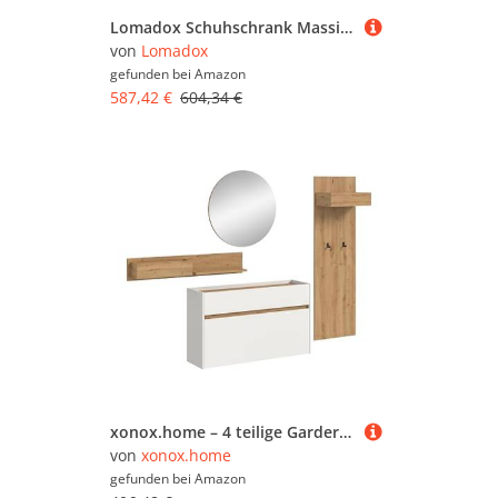
Lomadox Schuhschrank Massivholz Eiche Schuhkipper Schuhkommode Schuhorganizer Garderobenschrank 2 Klappen Softclose 82x95x27 cm
von
Lomadox
gefunden bei
Amazon
587,42 €
604,34 €
xonox.home – 4 teilige Garderobenkombination Drive 205x197x32 cm in Weiß und Artisan Oak Nachbildung – Set mit Spiegel, Paneel & Schuhkommode – Moderne Garderobe für Diele & Eingangsbereich
von
xonox.home
gefunden bei
Amazon