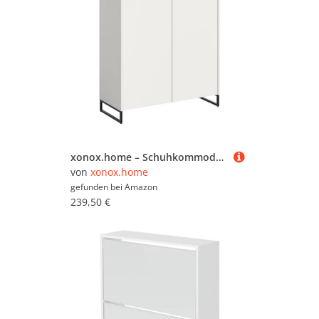
xonox.home – Schuhkommode Drive 90x97x38 cm in Weiß und Artisan Oak Nachbildung – Flurkommode mit Schublade & Türen – Moderner Schuhschrank für Diele & Eingangsbereich – kompakt & modern gestaltet
von
xonox.home
gefunden bei
Amazon
239,50 €