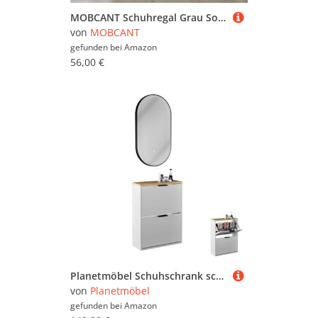
MOBCANT Schuhregal Grau Sonoma 102x36x60 cm Holzwerkstoff, Schuhschrank Schuhkommode Shoe Rack Schuhaufbewahrung Geeignet für Garderobe Wohnzimmer Schlafzimmer Hotel
von
MOBCANT
gefunden bei
Amazon
56,00 €
Planetmöbel Schuhschrank schmal inkl. ovaler Spiegel mit Beleuchtung (3 Lichtstufen), Schuhkommode mit 2 Klappen Schuhregal mit 4 Ablagen, Garderobe Set, 60 x 23 x 80,5 cm, weiß grau
von
Planetmöbel
gefunden bei
Amazon