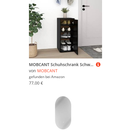
JOOKGBD
oder
Karlhome
. Schauen Sie sich in
Ruhe um und vergleichen Sie. Um gezielter zu
suchen, können Sie die Schuhkommoden mit
Hilfe der Filter weiter einschränken und so gezielt
nach bestimmten Marken, Preiskategorien oder
reduzierten Angeboten suchen. Sollten Sie nicht
fündig werden, können Sie sich auch im
Gesamtsortiment sämtlicher
Schuhschränke
umsehen. Viel Spaß beim Stöbern und
Vergleichen!
MOBCANT Schuhschrank Schwarz 32x35x70 cm Holzwerkstoff, Schuhständer Schuhkommode Schuhorganizer Schuhregal Geeignet für Wohnheim Flur Hotel Wohnzimmer
von
MOBCANT
gefunden bei
Amazon
77,00 €