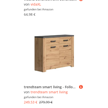
von
vidaXL
gefunden bei
Amazon
64,98 €
trendteam smart living - Follow - Kommode - Artisan Eiche-Matera - Schuhkommode mit grauen Akzenten 2 Türen, 2 Einlegeböden und 2 Schubladen - (BxHxT) 116 x 91 x 35 cm - Vollauszug-Funktion
von
trendteam smart living
gefunden bei
Amazon
249,53 €
279,99 €