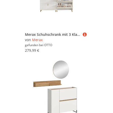
Merax Schuhschrank mit 3 Klappen, verstellbaren Regalen und Ablage (2-St) Schuhregal Schuhkommode mit goldenen Akzenten, mattweiß
von
Merax
gefunden bei
OTTO
279,99 €