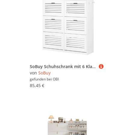
SoBuy Schuhschrank mit 6 Klappen Schuhkipper Schuhkommode Weiß FSR145-W
von
SoBuy
gefunden bei
OBI
85,45 €