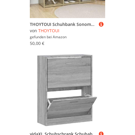
THOYTOUI Schuhbank Sonoma Eiche 105x35x35 cm Holzwerkstoff, Schuhregal Schuhständer Schuhkommode Shoe Organizer Verfügbar für Hotel Schlafzimmer Wohnzimmer Flur
von
THOYTOUI
gefunden bei
Amazon
50,00 €
vidaXL Schuhschrank Schuhablage Schuhregal Schuhständer Schuhaufbewahrung Schuhkipper Schuhkommode Grau Sonoma 63x24x81cm Holzwerkstoff