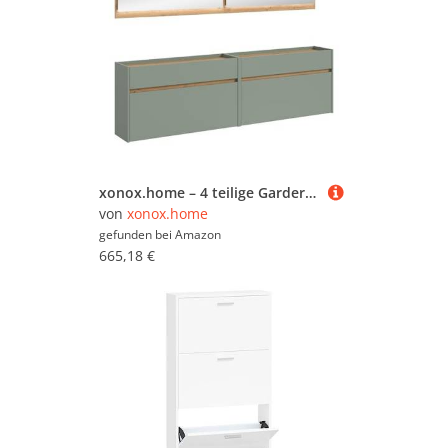
xonox.home – 4 teilige Garderobenkombination Drive 220x192x32 cm in Salbei und Artisan Oak Nachbildung – Set mit Spiegel und Schuhkommode – Moderne Garderobe für Diele & Eingangsbereich
von
xonox.home
gefunden bei
Amazon
665,18 €