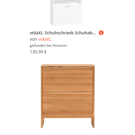
vidaXL Schuhschrank Schuhablage Schuhregal Schuhständer Schuhaufbewahrung Schuhkipper Kipper Schuhkommode Weiß 59x17x150cm Holzwerkstoff
von
vidaXL
gefunden bei
Amazon
130,99 €