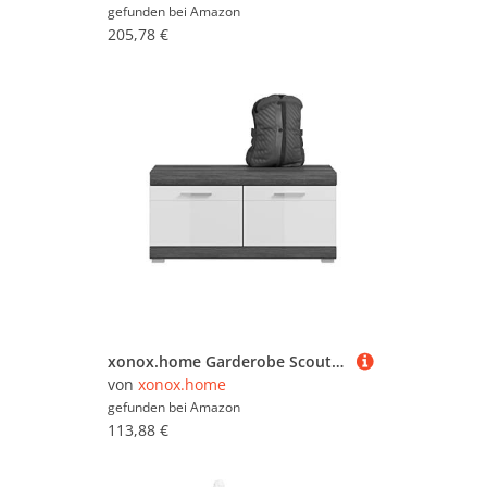
gefunden bei
Amazon
205,78 €
xonox.home Garderobe Scout Schuhkommode Schuhschrank Kommode Highboard Stauraumschrank in Front weiß Hochglanz Korpus rauchsilber Nb., ca.90x44x40 cm
von
xonox.home
gefunden bei
Amazon
113,88 €