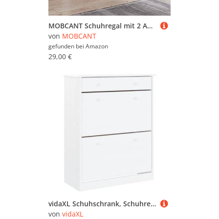
MOBCANT Schuhregal mit 2 Ablagen Ausziehbar 119x24x37 cm, Schuhaufbewahrung Shoe Cabinet Shoe Rack Schuhkommode Geeignet für Wohnheim Garderobe Flur Wohnzimmer
von
MOBCANT
gefunden bei
Amazon
29,00 €
vidaXL Schuhschrank, Schuhregal mit 2 Klapptüren 1 Schublade, Schrank Schuhe mit Knäufen aus Holz, Schuhkommode Schuhorganizer, Weiß Massivholz Kiefer
von
vidaXL