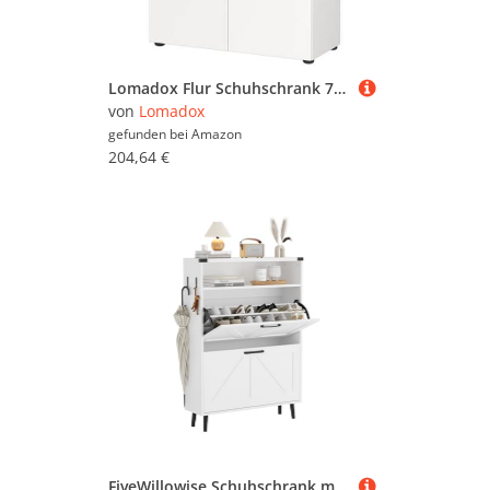
Lomadox Flur Schuhschrank 74 cm breit weiß mit Eiche 2-türig grifflos für 12 Paar Schuhe Diele Flurmöbel Schuhkommode
von
Lomadox
gefunden bei
Amazon
204,64 €
FiveWillowise Schuhschrank mit 2 Klappen, Schuhregal für Flur, schmaler Schuhkipper mit 4 Ablageflächen Schuhkommode mit offenem Stauraum, Schuhaufbewahrung Holz Wand, 80x24x113,5 cm, Weiß