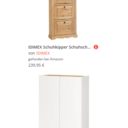
IDIMEX Schuhkipper Schuhschrank Schuhkommode Schuhregal Tequila 4 Klappen Flur Diele Kiefer massiv gebeizt Mexico Landhausstil
von
IDIMEX
gefunden bei
Amazon
239,95 €