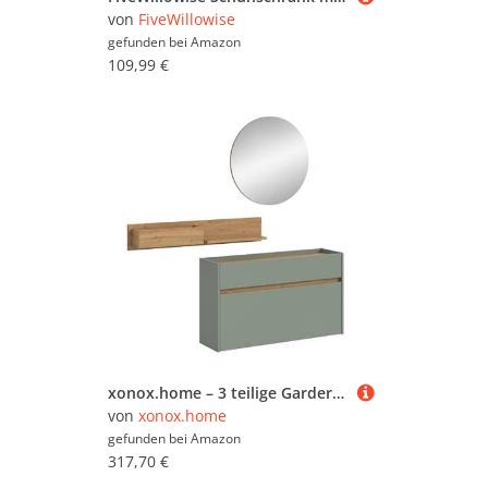
von
FiveWillowise
gefunden bei
Amazon
109,99 €
xonox.home – 3 teilige Garderobenkombination Drive 140x192x32 cm in Salbei und Artisan Oak Nachbildung – Set mit Spiegel, Regal & Schuhkommode – Moderne Garderobe für Diele & Eingangsbereich
von
xonox.home
gefunden bei
Amazon
317,70 €