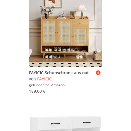
FAYICIC Schuhschrank aus natürlichem Rattan, Schuhkommode Schuhregal mit 3 Türen und1 Schubladen und 5 Regalböden, für den Flur. Metallgriff und Massivholzbeinen. Maße: B120/H106/T35 cm
von
FAYICIC
gefunden bei
Amazon
189,00 €