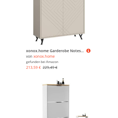
xonox.home Garderobe Notes Schuhkommode Schuhschrank Kommode Highboard Stauraumschrank Front sandbeige melamin Korpus sandbeige matt MDF Tiefzieh, ca. 80x100x35 cm
von
xonox.home
gefunden bei
Amazon
213,59 €
229,49 €