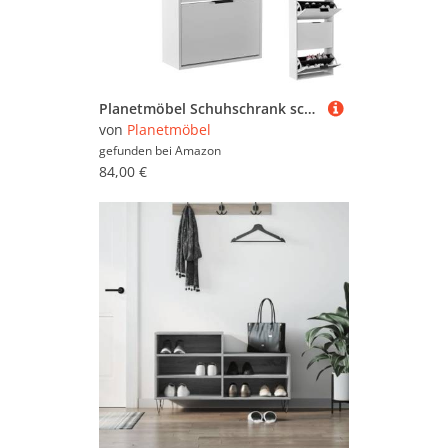
Planetmöbel Schuhschrank schmal mit 3 Klappen platzsparender Schuhregal mit 6 Ablagen, Schuhkommode für Diele, Flur, Garderobe 60 x 23 x 118 cm, weiß grau
von
Planetmöbel
gefunden bei
Amazon
84,00 €