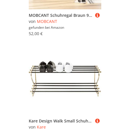
MOBCANT Schuhregal Braun 90x24x117 cm Holzwerkstoff, Schuhaufbewahrung Schuhkommode Schuhorganizer Schuhständer Geeignet für Schlafzimmer Flur Hotel Wohnzimmer
von
MOBCANT
gefunden bei
Amazon
52,00 €
Kare Design Walk Small Schuhregal Schwarz/Gold, Schuhablage, für 8 Paar Schuhe, schmale Schuhkommode, platzsparend, Aufbewahrung, Schuhablage, Flur, Garderobe, 34x84x31cm
von
Kare