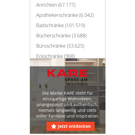
Anrichten (67.177)
Apothekerschränke (6.042)
Badschränke (101.519)
Bücherschränke (3.688)
Büroschränke (53.625)
Eckschränke (968)
Garderobenschränke
(21.919)
Hängeschränke (100.302)
Die Marke KARE steht für
Kleiderschränke (164.666)
einzigartige Wohnideen,
Massivholzschränke (246)
unangepasst und authentisch,
niemals langweilig und stets
Medizinschränke (5.398)
voller Fantasie und Inspiration.
Schuhschränke (47.469)
Jetzt entdecken
Hochglanz-Schuhschränke