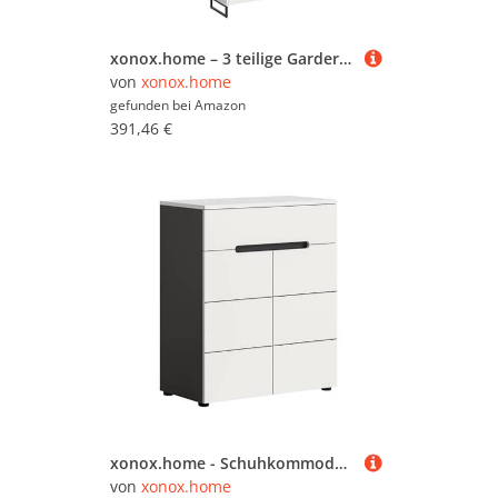
xonox.home – 3 teilige Garderobenkombination Drive 140x192x32 cm in Weiß und Artisan Oak Nachbildung – Set mit Spiegel, Regal & Schuhkommode – Moderne Garderobe für Diele & Eingangsbereich
von
xonox.home
gefunden bei
Amazon
391,46 €
xonox.home - Schuhkommode Canu 80x94x37 cm in Korpus Basalt grau Nb. und Front weiß Nb. - Schuhschrank Kommode Highboard Stauraumschrank - modern & stilvoll
von
xonox.home