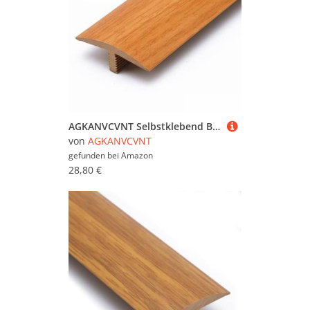
AGKANVCVNT Selbstklebend Bodenübergangsleiste 40mm, Wasserdicht T-Profil Übergangsprofil Für Fliesen Laminat Vinyl, Übergangsleiste PVC Boden, Abdeckleiste Weiß(Red Oak,3 Pcs)
von
AGKANVCVNT
gefunden bei
Amazon
28,80 €