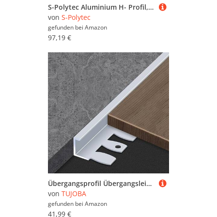
S-Polytec Aluminium H- Profil, Alu Verbindungsprofil, Übergangsprofil Aluprofil H für HPL Platten, Laminat, Vinyl, 6mm, eloxiert, verschiedene Längen und Größen (10, H- Profil 6mm (1 Meter)), Silber
von
S-Polytec
gefunden bei
Amazon
97,19 €
Übergangsprofil Übergangsleiste Holz-Fliesenboden Biegbar, 3 Stück Nahtlose Verbindungsleisten/Kantenleisten für Die Küche, Lückenschlussabdeckung für Homeoffice (Color : Silver)
von
TUJOBA
gefunden bei
Amazon
41,99 €