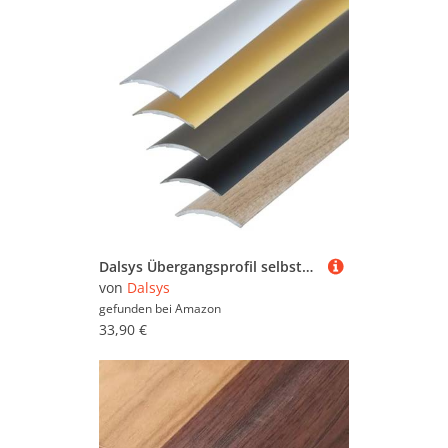
Dalsys Übergangsprofil selbstklebend 186cm x 60mm Ausgleichsprofil aus Aluminium, geeignet für u.a. Fliesen, Laminat und Parkett Gold
von
Dalsys
gefunden bei
Amazon
33,90 €