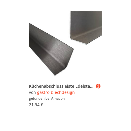
Küchenabschlussleiste Edelstahl - 2m lang - 6x4cm - 0,8mm stark - K240 geschliffen V2A - Abschlussleiste Arbeitsplatte INNEN-WINKEL -200cm 2000mm- Abschlussprofil 60x40mm
von
gastro-blechdesign
gefunden bei
Amazon
21,94 €