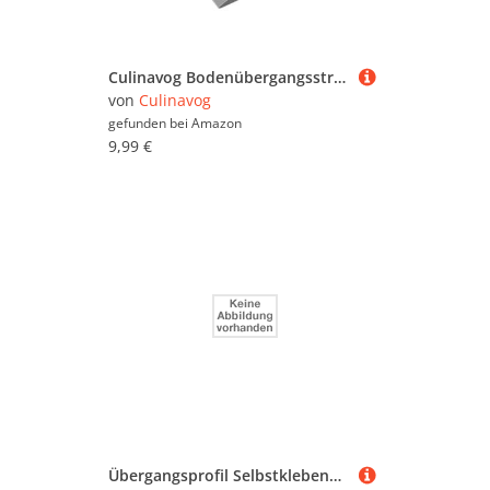
Culinavog Bodenübergangsstreifen Höhenausgleich, Selbstklebender Laminat Bodenabdeckungsstreifen, PVC Übergangsprofil 2m Kantenverkleidung Für Türschwelle/Holzböden/Laminat/Fliesen
von
Culinavog
gefunden bei
Amazon
9,99 €
Übergangsprofil Selbstklebend, T Profil Formleisten Bodenleisten, Zierleisten und Bodenübergangsleisten für Türschwellen und Verbindungsböden von Laminatdielenfliesen