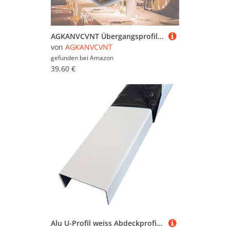
AGKANVCVNT Übergangsprofil Selbstklebend, T-Profil Übergangsleiste, PVC Übergangsstreifen, Zierleisten Für Schwellen Fliesen Holzböden Teppich, 90cm(Oak,6 Pcs)
von
AGKANVCVNT
gefunden bei
Amazon
39,60 €
Alu U-Profil weiss Abdeckprofil aus 1,5mm Aluminium Verkehrsweiß RAL 9016 Einfassprofil Kantenprofil Abschlussprofil Aluminiumschienen Aluschiene Schenkelinnenmaß: 40 x 60 x 40 mm Länge: 1000 mm