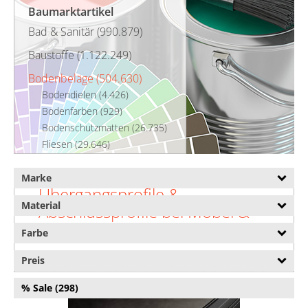
Baumarktartikel
Bad & Sanitär (990.879)
Baustoffe (1.122.249)
Bodenbeläge (504.630)
Bodendielen (4.426)
Bodenfarben (929)
Bodenschutzmatten (26.735)
Fliesen (29.646)
Korkboden (2.315)
Laminat (3.318)
Marke
Übergangsprofile &
Parkett (4.628)
Material
Abschlussprofile bei Möbel &
PVC-Boden (24.139)
Garten
Sockelleisten (20.887)
Farbe
Steinteppiche (1.582)
Willkommen in der Abteilung für
Teppichboden (223.690)
Preis
Übergangsprofile & Abschlussprofile von Möbel &
Teppichkleber (1.540)
Garten. Auf dieser Seite finden Sie eine
% Sale (298)
Trittschalldämmung (3.510)
umfassende Übersicht über unsere