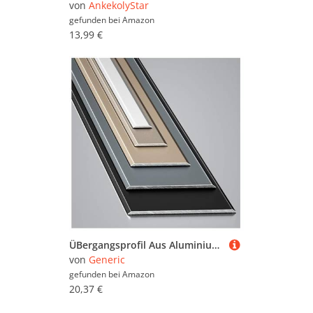
von
AnkekolyStar
gefunden bei
Amazon
13,99 €
ÜBergangsprofil Aus Aluminium Trennleiste Zwischen Laminat/Fliesen/Holz 90 Cm × 3 Stück Kantenumleimer Langlebiger(Silver,5.0cm/1.96in)
von
Generic
gefunden bei
Amazon
20,37 €