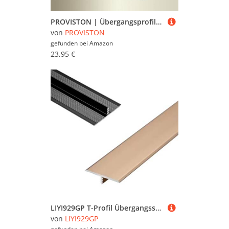
PROVISTON | Übergangsprofil | Breite: 60 mm | Höhe: 0-99 mm | Länge: 1000 mm | Aluminium eloxiert | Glatt | Edelstahl Fein Geschliffen | Versetzt Versenkt Gebohrt
von
PROVISTON
gefunden bei
Amazon
23,95 €
LIYI929GP T-Profil Übergangsschiene Übergangsprofil Breite 15 20 33 40mm, Bodenübergangsstreifen Dauerhaft Aluminium Ausgleichsprofil Schwarz Weiß Gold, Bodenleiste Türleiste Türschwellen Leiste
von
LIYI929GP