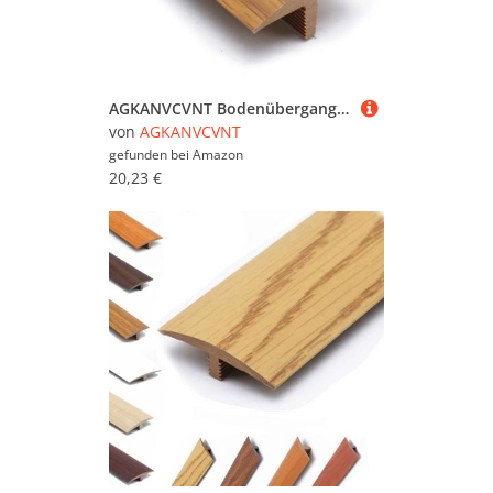
AGKANVCVNT Bodenübergangsleiste Selbstklebend 40mm Breite T-Profil Übergangsschiene Übergangsprofil Von Holz Zu Fliesen, PVC Türschwellen Leiste, Glatt, Leicht, 6 Stück(Teak,1 Pcs)
von
AGKANVCVNT
gefunden bei
Amazon
20,23 €