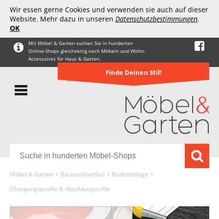
Wir essen gerne Cookies und verwenden sie auch auf dieser
Website. Mehr dazu in unseren
Datenschutzbestimmungen
.
OK
Mit Möbel & Garten suchen Sie in hunderten
Online-Shops gleichzeitig nach Möbeln und Wohn-
Accessoires für Haus & Garten.
Finde Deinen Stil!
Möbel & Garten
Baumarktartikel
Bodenbeläge
Übergangsprofile & Abschlussprofile