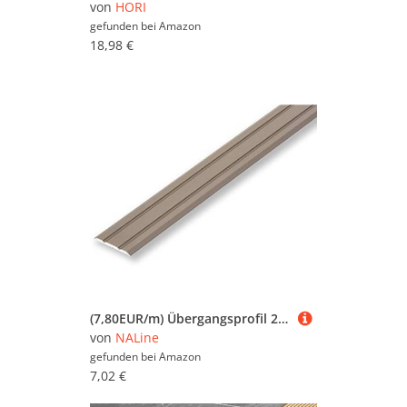
von
HORI
gefunden bei
Amazon
18,98 €
(7,80EUR/m) Übergangsprofil 25 x 900 mm Edelstahl-Look selbstklebend flach | Ausgleichsprofil | Nahtdeckprofil | Laminat Türprofil | Alu Leiste
von
NALine
gefunden bei
Amazon
7,02 €