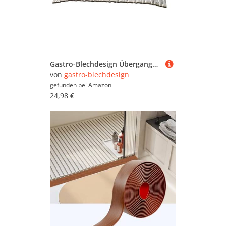
Gastro-Blechdesign Übergangsprofil - 90x16cm - Türschwellen Leiste 5WL- Übergangsleiste Edelstahl -1mm - Übergangsprofile Übergangsschiene - Bodenleiste 900x160mm
von
gastro-blechdesign
gefunden bei
Amazon
24,98 €