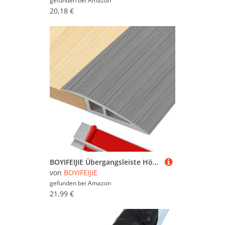
gefunden bei
Amazon
20,18 €
BOYIFEIJIE Übergangsleiste Höhenausgleich | 2M x 5cm PVC Übergangsprofil Selbstklebend | Türschwellen Leiste Höhenausgleich von 5–10mm | Übergangsleiste Boden für Laminat, Fliesen (Grau Holz)
von
BOYIFEIJIE
gefunden bei
Amazon
21,99 €