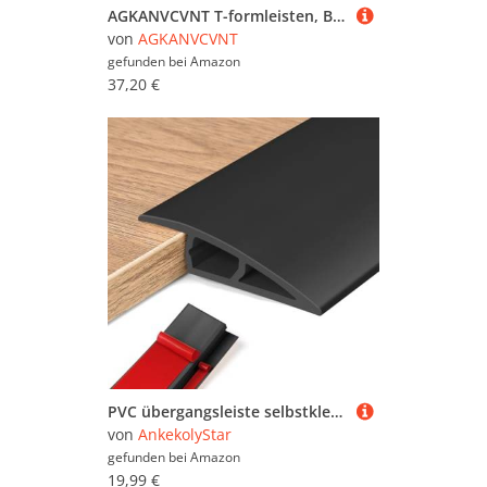
AGKANVCVNT T-formleisten, Bodenübergangsstreifen Selbstklebend, PVC Übergangsprofil 40mm Breit Zuschneidbare, Zierleisten Und Bodenübergangsstreifen, Holz Maserungs, 6 Stück(Oak,6 Pcs)
von
AGKANVCVNT
gefunden bei
Amazon
37,20 €
PVC übergangsleiste selbstklebend, übergangsprofil höhenausgleich, übergangsprofil für Parkettböden Laminate Schwellen
von
AnkekolyStar
gefunden bei
Amazon
19,99 €