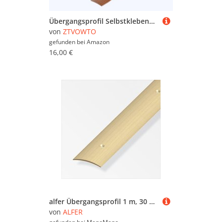
Übergangsprofil Selbstklebend, PVC Bodenleisten Selbstklebend, Türleiste Boden zum Verbinden Von Bodenfugen, Teppichschwellenübergängen, Bodenfliesen (Thailändisches Teakholz, 400cm*4cm)
von
ZTVOWTO
gefunden bei
Amazon
16,00 €
alfer Übergangsprofil 1 m, 30 x 5 mm PVC (Kunststoff) glatt morelle hell Übergangsprofil
von
ALFER