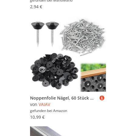
gefunden bei
ManoMano
2,94 €
Noppenfolie Nägel, 60 Stück M3x30mm Dichtnägel für Noppenbahn, Dicht Nagel mit Dichtscheiben für Hochbeet Noppenbahn Abschlussprofil
von
VAIAV
gefunden bei
Amazon
10,99 €