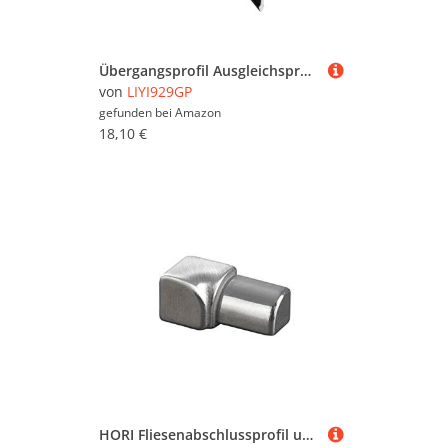
Werkzeug (1.244.748)
Übergangsprofil Ausgleichsprofil 1mm Stärke Bodenschiene Eingedrückt, Bodenübergangsstreifen Abdeckleisten Für Fußböden, Übergang Leiste Bodenleiste Aluminium Eloxiert, Eng Anliegend T-Profil
von
LIYI929GP
gefunden bei
Amazon
18,10 €
HORI Fliesenabschlussprofil und Übergangsprofil 2,5 m Kantenschutz Eck- und Kantenprofil mit Aussen- und Innenecke Quadroprofil I Höhe: 12.5 mm I Edelstahl (V2A) glänzend