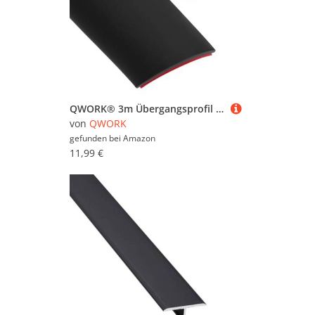
Heizung & Klima (289.680)
Kamine & Öfen (135.758)
Leitern (56.493)
Malern & Tapezieren
(1.108.711)
QWORK® 3m Übergangsprofil selbstklebend in Schwarz - 4cm breite, flexible PVC-Abdeckleiste für Böden und Wände
Modernisieren & Bauen
von
QWORK
(1.338.543)
gefunden bei
Amazon
11,99 €
Sicherheit & Haustechnik
(1.251.087)
Solarenergie (805)
Treppen & Geländer
(204.476)
Türen (782.837)
Wärmepumpen (50)
Werkbänke (66.669)