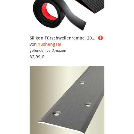
Silikon Türschwellenrampe, 200 x 8 x 1,5 cm Auffahrrampe, Übergangsprofil Selbstklebend, Schwellenrampe, Rollstuhlrampe für Kinderwagen, Rollator oder e Scooter (Schwarz, 1,5cm Höhe)
von
YushengTai
gefunden bei
Amazon
32,99 €