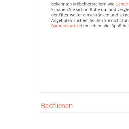
bekannten Möbelherstellern wie
Generi
Kamine & Öfen (135.758)
Schauen Sie sich in Ruhe um und verglei
der Filter weiter einschränken und so 
Leitern (56.493)
Angeboten suchen. Sollten Sie nicht fü
Malern & Tapezieren
Baumarktartikel
umsehen. Viel Spaß bei
(1.108.711)
Modernisieren & Bauen
(1.338.543)
Sicherheit & Haustechnik
(1.251.087)
Solarenergie (805)
Treppen & Geländer
(204.476)
Türen (782.837)
Badfliesen
Wärmepumpen (50)
Werkbänke (66.669)