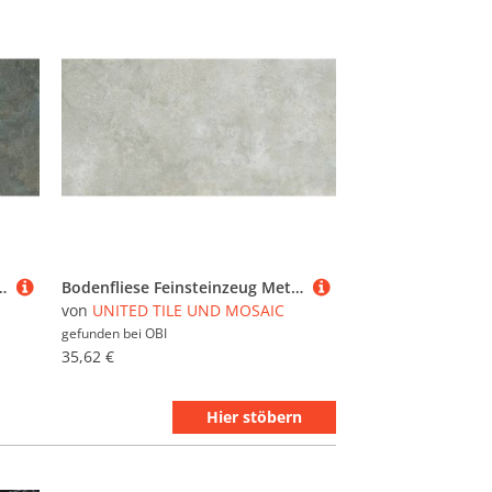
que stahl Glasiert Poliert 60 cm x 30 cm
Bodenfliese Feinsteinzeug Metallique grau Grau Glasiert Poliert 60 cm x 30 cm
von
UNITED TILE UND MOSAIC
gefunden bei
OBI
35,62 €
Hier stöbern