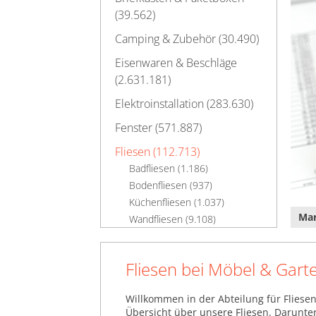
(39.562)
Camping & Zubehör (30.490)
Eisenwaren & Beschläge
(2.631.181)
Elektroinstallation (283.630)
Fenster (571.887)
Fliesen (112.713)
Badfliesen (1.186)
Bodenfliesen (937)
Küchenfliesen (1.037)
Ma
Wandfliesen (9.108)
Garagen & Carports
(209.618)
Fliesen bei Möbel & Gart
Gartenmaschinen (676.737)
Willkommen in der Abteilung für Fliese
Heizung & Klima (289.680)
Übersicht über unsere Fliesen. Darunte