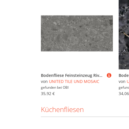
Bodenfliese Feinsteinzeug Riverstone grau Grau Glasiert Matt 60 cm x 30 cm
von
UNITED TILE UND MOSAIC
von
U
gefunden bei
OBI
gefun
35,92 €
34,06
Küchenfliesen