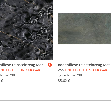
Bodenfliese Feinsteinzeug Marmor dark wave Grau 59,5 cm x 59,5 cm
Bodenfliese Feinsteinzeug Metalli
NITED TILE UND MOSAIC
von
UNITED TILE UND MOSAIC
den bei
OBI
gefunden bei
OBI
 €
35,62 €