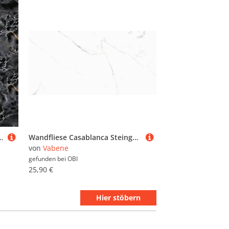
mor dark wave Grau 59,5 cm x 59,5 cm
Wandfliese Casablanca Steingut Weiß Glänzend 30 cm x 60 cm
von
Vabene
gefunden bei
OBI
25,90 €
Hier stöbern