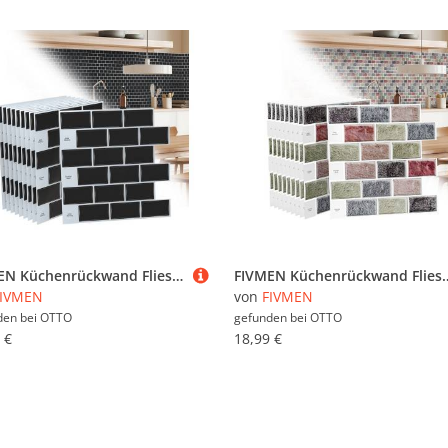
FIVMEN Küchenrückwand Fliesenaufkleber Küche Bad Fliesen PVC Klebefliesen Wasserdichtes, Selbstklebendes Wandfliesen mit Glänzend
FIVMEN Küchenrückwand Fliesenaufkleber Küche Bad Fliesen PVC Klebeflie
FIVMEN
von
FIVMEN
den bei
OTTO
gefunden bei
OTTO
 €
18,99 €