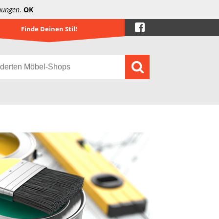
mungen
.
OK
Finde Deinen Stil!