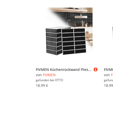
FIVMEN Küchenrückwand Fliesenaufkleber Küche Bad Fliesen PVC Klebefliesen Wasserdichtes, Selbstklebendes Wandfliesen mit Glänzend
von
FIVMEN
von
gefunden bei
OTTO
gefun
18,99 €
18,99