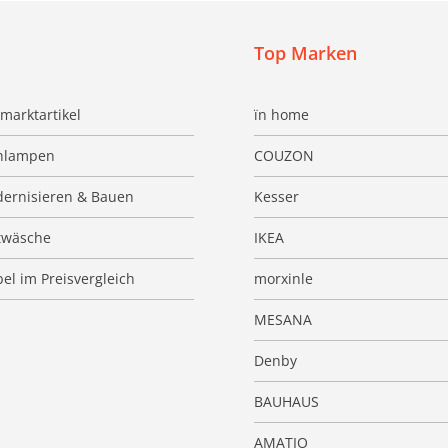
Top Marken
marktartikel
ïn home
hlampen
COUZON
ernisieren & Bauen
Kesser
twäsche
IKEA
el im Preisvergleich
morxinle
MESANA
Denby
BAUHAUS
AMATIO