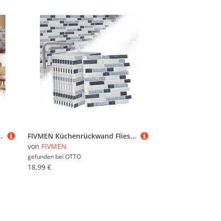
sen Wasserdichtes, Selbstklebendes Wandfliesen mit Glänzend
FIVMEN Küchenrückwand Fliesenaufkleber Küche Bad Fliesen PVC Klebefliesen Wasserdichtes, Selbstklebendes Wandfliesen mit Glänzend
von
FIVMEN
gefunden bei
OTTO
18,99 €