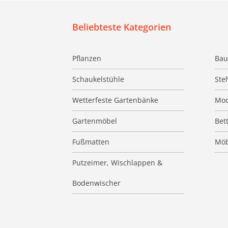
Beliebteste Kategorien
Pflanzen
Bau
Schaukelstühle
Ste
Wetterfeste Gartenbänke
Mod
Gartenmöbel
Bet
Fußmatten
Möb
Putzeimer, Wischlappen &
Bodenwischer