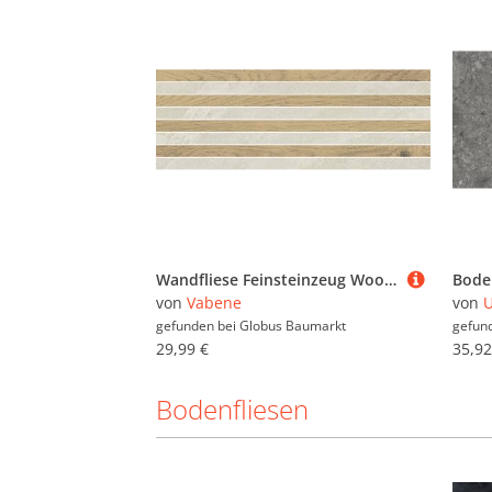
Werkzeug (1.244.748)
Wandfliese Feinsteinzeug Woodline Mountain 21,5 x 60 cm beige
von
Vabene
von
U
gefunden bei
Globus Baumarkt
gefun
29,99 €
35,92
Bodenfliesen