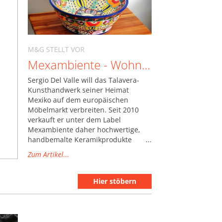
M&G STELLT VOR
Mexambiente - Wohndekoration im mexikanischen Flair
Sergio Del Valle will das Talavera-
Kunsthandwerk seiner Heimat
Mexiko auf dem europäischen
Möbelmarkt verbreiten. Seit 2010
verkauft er unter dem Label
Mexambiente daher hochwertige,
handbemalte Keramikprodukte
und Wohndekoration im speziellen
Zum Artikel...
mexikanischen Touch.
Hier stöbern