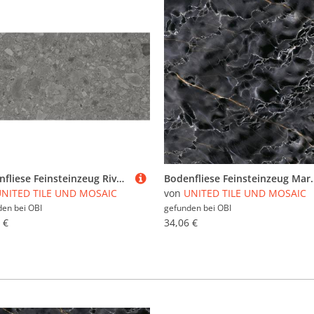
Bodenfliese Feinsteinzeug Riverstone grau Grau Glasiert Matt 60 cm x 30 cm
Bodenfliese Feinsteinzeug Mar
NITED TILE UND MOSAIC
von
UNITED TILE UND MOSAIC
den bei
OBI
gefunden bei
OBI
 €
34,06 €