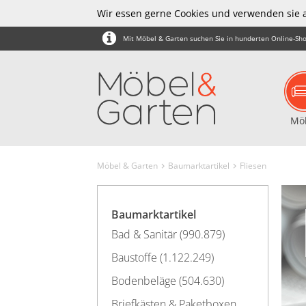
Wir essen gerne Cookies und verwenden sie 
Mit Möbel & Garten suchen Sie in hunderten Online-Sho
Mö
Möbel & Garten
Baumarktartikel
Fliesen
Baumarktartikel
Bad & Sanitär (990.879)
Baustoffe (1.122.249)
Bodenbeläge (504.630)
Briefkästen & Paketboxen