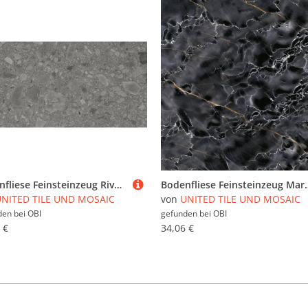
Bodenfliese Feinsteinzeug Riverstone grau Grau Glasiert Matt 60 cm x 30 cm
Bodenfliese Feinsteinzeug Mar
NITED TILE UND MOSAIC
von
UNITED TILE UND MOSAIC
den bei
OBI
gefunden bei
OBI
 €
34,06 €