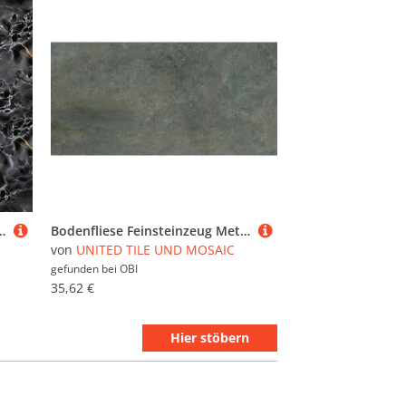
mor dark wave Grau 59,5 cm x 59,5 cm
Bodenfliese Feinsteinzeug Metallique stahl Glasiert Poliert 60 cm x 30 cm
von
UNITED TILE UND MOSAIC
gefunden bei
OBI
35,62 €
Hier stöbern