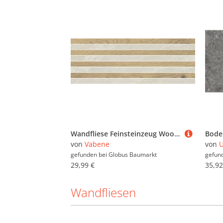
Wandfliese Feinsteinzeug Woodline Mountain 21,5 x 60 cm beige
von
Vabene
von
U
gefunden bei
Globus Baumarkt
gefun
29,99 €
35,92
Wandfliesen