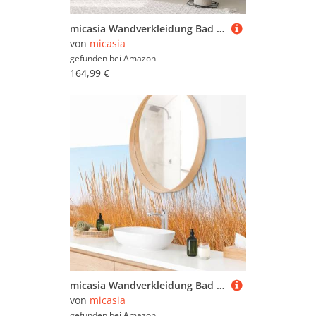
micasia Wandverkleidung Bad selbstklebend wasserfest mit Motiv fugenlos Wandpaneel - made in Germany - Design Hartfolie matt braun Badrückwand Holzoptik statt Fliesen 1313 (400x50cm)
von
micasia
gefunden bei
Amazon
164,99 €
micasia Wandverkleidung Bad selbstklebend wasserfest Strand fugenlos Wandpaneel - made in Germany - Design Hartfolie matt gelb Badrückwand Maritim statt Fliesen 1081-P (280x80cm)
von
micasia
gefunden bei
Amazon