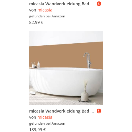
micasia Wandverkleidung Bad selbstklebend wasserfest Strand fugenlos Wandpaneel - made in Germany - Düne Hartfolie matt schwarz weiss Badrückwand Maritim statt Fliesen 1151 (190x55cm)
von
micasia
gefunden bei
Amazon
82,99 €
micasia Wandverkleidung Bad selbstklebend wasserfest mit Motiv fugenlos Wandpaneel - made in Germany - Design Hartfolie matt braun Badrückwand Unifarben statt Fliesen 1429 (250x100cm)
von
micasia
gefunden bei
Amazon
189,99 €