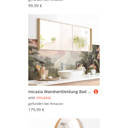
99,99 €
micasia Wandverkleidung Bad selbstklebend wasserfest Wald fugenlos Wandpaneel - made in Germany - Dschungel Hartfolie matt grün Badrückwand Tropisch statt Fliesen 1006 (300x85cm)
von
micasia
gefunden bei
Amazon
179,99 €