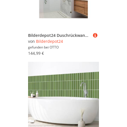
Eisenwaren & Beschläge
(2.631.181)
Elektroinstallation (283.630)
Fenster (571.887)
Bilderdepot24 Duschrückwand Marmor weiß Badrückwand ohne Bohren Dusche Steinoptik, (1-tlg., 0,61 mm starke Folie selbstklebend Wandpaneele Dusche versch. Größen), fugenlose & wasserfeste Motiv Rückwand Wandverkleidung für Duschkabine
Fliesen (112.713)
von
Bilderdepot24
gefunden bei
OTTO
Garagen & Carports
144,99 €
(209.618)
Gartenmaschinen (676.737)
Heizung & Klima (289.680)
Kamine & Öfen (135.758)
Leitern (56.493)
Malern & Tapezieren
(1.108.711)
Modernisieren & Bauen
(1.338.543)