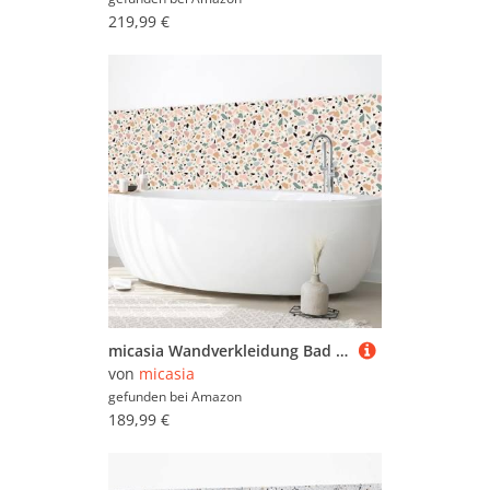
219,99 €
micasia Wandverkleidung Bad selbstklebend wasserfest Muster fugenlos Wandpaneel - made in Germany - Design Hartfolie matt rosa Badrückwand Steinoptik Abstrakt statt Fliesen 1430 (300x80cm)
von
micasia
gefunden bei
Amazon
189,99 €