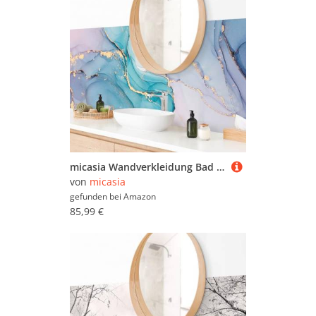
micasia Wandverkleidung Bad selbstklebend wasserfest originell fugenlos Wandpaneel - made in Germany - Design Hartfolie matt pastell Badrückwand Aquarell statt Fliesen 1011-P (175x50cm)
von
micasia
gefunden bei
Amazon
85,99 €