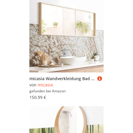
micasia Wandverkleidung Bad selbstklebend wasserfest mit Motiv fugenlos Wandpaneel - made in Germany - Gräser Hartfolie matt beige Badrückwand Landhaus statt Fliesen 1121-P (245x70cm)
von
micasia
gefunden bei
Amazon
150,99 €