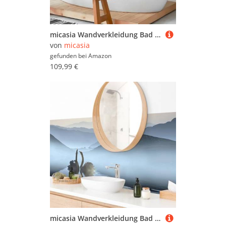
micasia Wandverkleidung Bad selbstklebend wasserfest Muster fugenlos Wandpaneel - made in Germany - Terrazzo Hartfolie matt weiss Badrückwand Abstrakt statt Fliesen 1431 (150x90cm)
von
micasia
gefunden bei
Amazon
109,99 €
micasia Wandverkleidung Bad selbstklebend wasserfest Natur fugenlos Wandpaneel - made in Germany - Design Hartfolie matt blau Badrückwand Motiv statt Fliesen 1135-P (230x65cm)