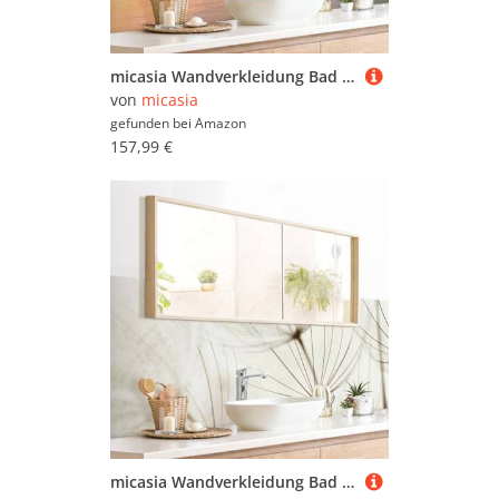
micasia Wandverkleidung Bad selbstklebend wasserfest Strand fugenlos Wandpaneel - made in Germany - Boot Schiff Hartfolie matt blau Badrückwand Maritim statt Fliesen 1132 (280x80cm)
von
micasia
gefunden bei
Amazon
157,99 €
micasia Wandverkleidung Bad selbstklebend wasserfest mit Motiv fugenlos Wandpaneel - made in Germany - Gräser Hartfolie matt beige Badrückwand Motiv statt Fliesen 1133-P (280x80cm)