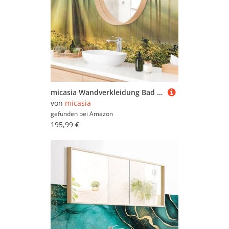
micasia Wandverkleidung Bad selbstklebend wasserfest Wald fugenlos Wandpaneel - made in Germany - Wald Hartfolie matt grün Badrückwand Motiv statt Fliesen 1143-P (280x80cm)
von
micasia
gefunden bei
Amazon
195,99 €