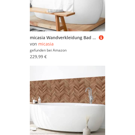
micasia Wandverkleidung Bad selbstklebend wasserfest mit Motiv fugenlos Wandpaneel - made in Germany - Design Hartfolie matt orange Badrückwand Fliesenoptik Vintage statt Fliesen 1439-P (350x70cm)
von
micasia
gefunden bei
Amazon
229,99 €