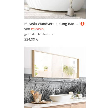
micasia Wandverkleidung Bad selbstklebend wasserfest Muster fugenlos Wandpaneel - made in Germany - Design Hartfolie matt rosa Badrückwand Steinoptik Abstrakt statt Fliesen 1430-P (400x60cm)
von
micasia
gefunden bei
Amazon
224,99 €