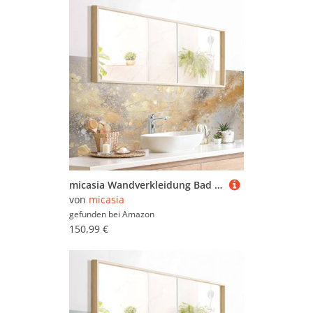
micasia Wandverkleidung Bad selbstklebend wasserfest Muster fugenlos Wandpaneel - made in Germany - Design Hartfolie matt gold Badrückwand Abstrakt statt Fliesen 1001-P (245x70cm)
von
micasia
gefunden bei
Amazon
150,99 €