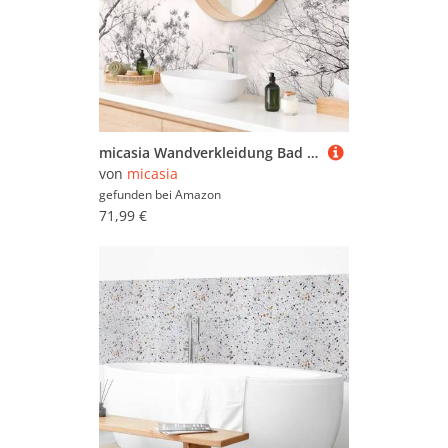
micasia Wandverkleidung Bad selbstklebend wasserfest Wald fugenlos Wandpaneel - made in Germany - Gräser Hartfolie matt grau Badrückwand Motiv statt Fliesen 1012 (175x50cm)
von
micasia
gefunden bei
Amazon
71,99 €