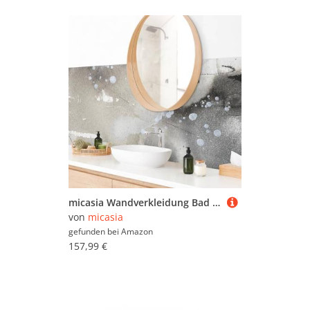
micasia Wandverkleidung Bad selbstklebend wasserfest originell fugenlos Wandpaneel - made in Germany - Design Hartfolie matt grau Badrückwand Abstrakt statt Fliesen 1103 (280x80cm)
von
micasia
gefunden bei
Amazon
157,99 €