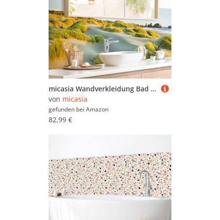
micasia Wandverkleidung Bad selbstklebend wasserfest Strand fugenlos Wandpaneel - made in Germany - Gräser Hartfolie matt grün Badrückwand Maritim statt Fliesen 1037 (190x55cm)
von
micasia
gefunden bei
Amazon
82,99 €