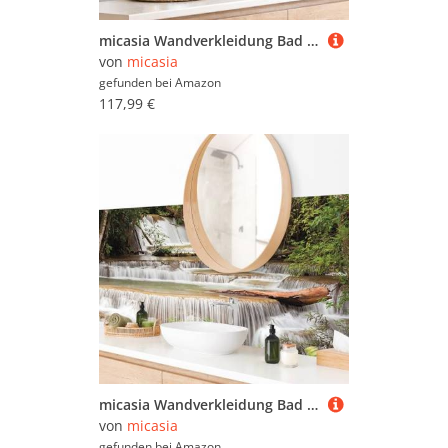
micasia Wandverkleidung Bad selbstklebend wasserfest mit Motiv fugenlos Wandpaneel - made in Germany - Gräser Hartfolie matt beige Badrückwand Landhaus statt Fliesen 1017-P (210x60cm)
von
micasia
gefunden bei
Amazon
117,99 €
micasia Wandverkleidung Bad selbstklebend wasserfest Natur fugenlos Wandpaneel - made in Germany - Wasserfall Hartfolie matt grün Badrückwand Tropisch statt Fliesen 1166-P (190x55cm)
von
micasia
gefunden bei
Amazon