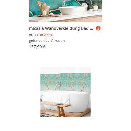
micasia Wandverkleidung Bad selbstklebend wasserfest Muster fugenlos Wandpaneel - made in Germany - Streifen Hartfolie matt türkis Badrückwand Abstrakt statt Fliesen 1139 (280x80cm)
von
micasia
gefunden bei
Amazon
157,99 €