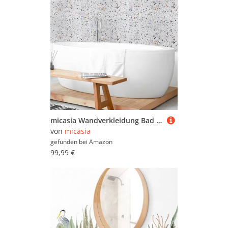
micasia Wandverkleidung Bad selbstklebend wasserfest Muster fugenlos Wandpaneel - made in Germany - Terrazzo Hartfolie matt weiss Badrückwand Abstrakt statt Fliesen 1431 (150x80cm)
von
micasia
gefunden bei
Amazon
99,99 €