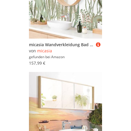
micasia Wandverkleidung Bad selbstklebend wasserfest Tiere fugenlos Wandpaneel - made in Germany - Pflanzen Hartfolie matt grün Badrückwand Tropisch statt Fliesen 1046 (280x80cm)
von
micasia
gefunden bei
Amazon
157,99 €