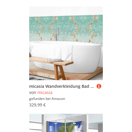
micasia Wandverkleidung Bad selbstklebend wasserfest Muster fugenlos Wandpaneel - made in Germany - Geometrisch Hartfolie matt türkis Badrückwand Aquarell Abstrakt statt Fliesen 1435-P (400x90cm)
von
micasia
gefunden bei
Amazon
329,99 €