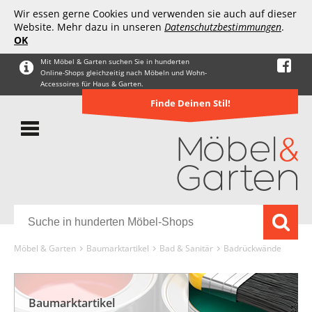
Wir essen gerne Cookies und verwenden sie auch auf dieser
Website. Mehr dazu in unseren
Datenschutzbestimmungen
.
OK
Mit Möbel & Garten suchen Sie in hunderten
Online-Shops gleichzeitig nach Möbeln und Wohn-
Accessoires für Haus & Garten.
Finde Deinen Stil!
Möbel & Garten
Baumarktartikel
Bad & Sanitär
Badrückwände
Baumarktartikel