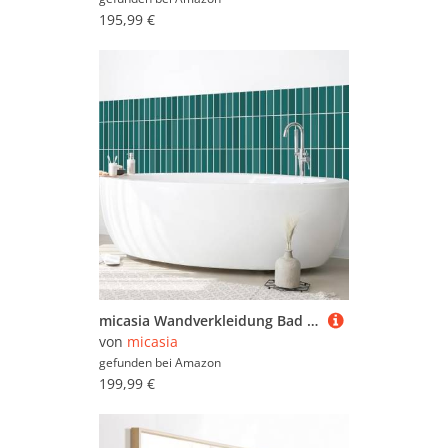
195,99 €
micasia Wandverkleidung Bad selbstklebend wasserfest mit Motiv fugenlos Wandpaneel - made in Germany - Design Hartfolie matt petrol Badrückwand Fliesenoptik Unifarben statt Fliesen 1425 (300x90cm)
von
micasia
gefunden bei
Amazon
199,99 €