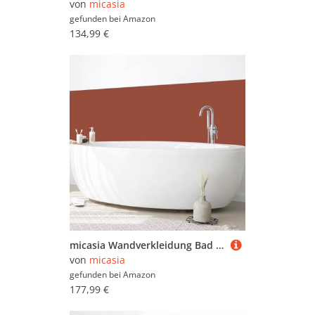
von
micasia
gefunden bei
Amazon
134,99 €
micasia Wandverkleidung Bad selbstklebend wasserfest mit Motiv fugenlos Wandpaneel - made in Germany - Design Hartfolie matt rot Badrückwand Unifarben statt Fliesen 1428-P (300x60cm)
von
micasia
gefunden bei
Amazon
177,99 €