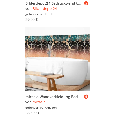
Bilderdepot24 Badrückwand türkis fugenlose Wandverkleidung Bad Abstrakt, (Hartfolie matt » Selbstklebend SMART 0,35 mm), wasserfestes Wandpaneel Türkis Weiß goldene Geometrie II
von
Bilderdepot24
gefunden bei
OTTO
29,99 €
micasia Wandverkleidung Bad selbstklebend wasserfest Muster fugenlos Wandpaneel - made in Germany - Geometrisch Hartfolie matt türkis Badrückwand Aquarell Abstrakt statt Fliesen 1434-P (400x80cm)
von
micasia
gefunden bei
Amazon
289,99 €