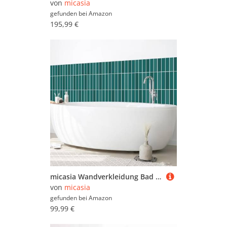
von
micasia
gefunden bei
Amazon
195,99 €
micasia Wandverkleidung Bad selbstklebend wasserfest mit Motiv fugenlos Wandpaneel - made in Germany - Design Hartfolie matt petrol Badrückwand Fliesenoptik Unifarben statt Fliesen 1425-P (150x60cm)
von
micasia
gefunden bei
Amazon
99,99 €