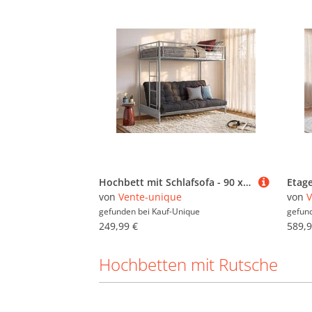
Hochbett mit Schlafsofa - 90 x 190 cm - Metall - Silberfarben - MODULO IV
von
Vente-unique
von
V
gefunden bei
Kauf-Unique
gefun
249,99 €
589,9
Hochbetten mit Rutsche