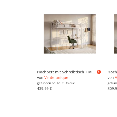
Hochbett mit Schreibtisch + Matratze - 140 x 190 cm - Weiß - CASUAL II
von
Vente-unique
von
V
gefunden bei
Kauf-Unique
gefun
439,99 €
309,9