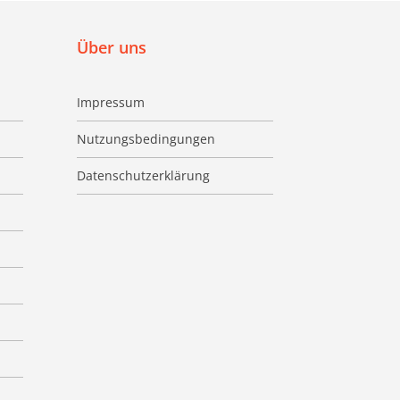
Über uns
Impressum
Nutzungsbedingungen
Datenschutzerklärung