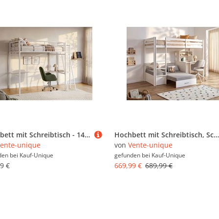
Hochbett mit Schreibtisch - 140 x 190 cm - Weiß - CASUAL II
Hochbett mit Schreibtisch, Schlafsofa & Stauraum + Matratze - 90 x 200 cm - massives Kiefernholz - Weiß - GOLIATH III
ente-unique
von
Vente-unique
den bei
Kauf-Unique
gefunden bei
Kauf-Unique
9 €
669,99 €
689,99 €