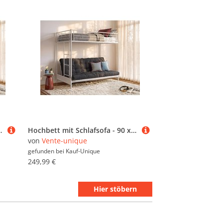
 - Rot & Schwarz - MODULO V
Hochbett mit Schlafsofa - 90 x 190 cm - Metall - Weiß - MODULO V
von
Vente-unique
gefunden bei
Kauf-Unique
249,99 €
Hier stöbern