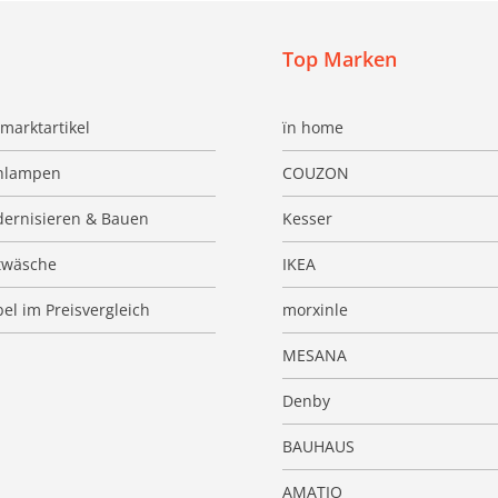
Top Marken
marktartikel
ïn home
hlampen
COUZON
ernisieren & Bauen
Kesser
twäsche
IKEA
el im Preisvergleich
morxinle
MESANA
Denby
BAUHAUS
AMATIO