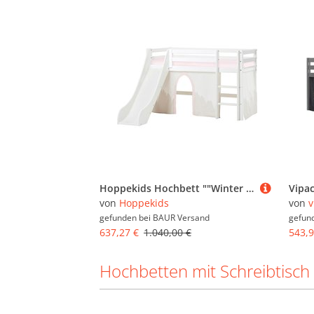
Hoppekids Hochbett ""Winter Wonderland"" Set, 70x160 mit Rutsche, Vorhang & Matratze
von
Hoppekids
von
v
gefunden bei
BAUR Versand
gefun
637,27 €
1.040,00 €
543,9
Hochbetten mit Schreibtisch