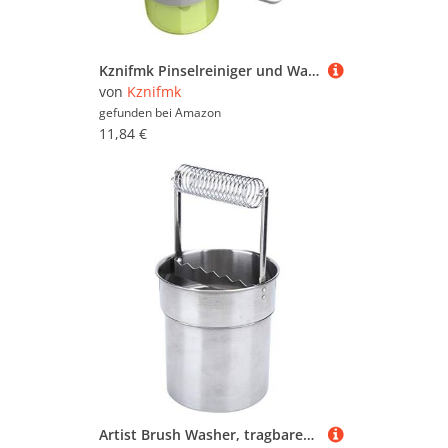
Malerwerkzeuge (409.557)
Pinselreiniger (339)
Raufasertapeten (742)
Kznifmk Pinselreiniger und Waschmaschine, Presse und Entleerung, automatische Wasserbefüllung, Pinselreiniger wie angegeben
Scheren, Schaber & Messer
von
Kznifmk
(677)
gefunden bei
Amazon
11,84 €
Schleifpapier & Schleifklötze
(115.254)
Schutzkleidung (3)
Silikon & Acryl (526)
Spachtel, Spachtelmasse &
Füllstoffe (5.486)
Tapeten in Steinoptik (3.120)
Tapetenwolf &
Tapetenablöser (272)
Tapeziertische (1.501)
Türdichtungen &
Fensterdichtungen (1.404)
Verlängerungsstangen (1.507)
Artist Brush Washer, tragbarer Pinselreiniger Art Paint Brush Washer mit Waschtank