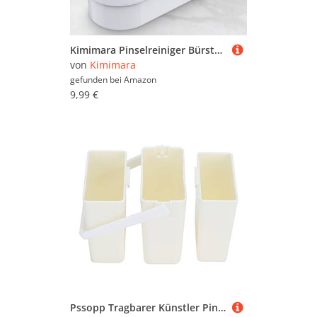
Kimimara Pinselreiniger Bürstenspüler Brush Cleaner—Paint Brush Rinser, Automatische Pinselspüler mit Fließendem Wasserkreislauf für Acryl, Aquarell, Malerei auf RinserArt Tool (Pink)
von
Kimimara
gefunden bei
Amazon
9,99 €
Pssopp Tragbarer Künstler Pinselwascher 3 Gitter Multifunktionaler Malerpinsel Reiniger Pinselreiniger Abnehmbarer Reinigungs Becher für Ölmalerei und Aquarell