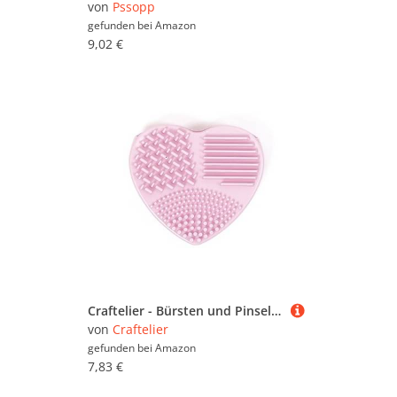
von
Pssopp
gefunden bei
Amazon
9,02 €
Craftelier - Bürsten und Pinselreiniger in Herzform | Aus Silikon | Verschiedene Zonen zum Entfernen Aller Farbspuren | Größe 3x8x8 cm (1.18 "x3.15 x3.15) - Farbe Rosa
von
Craftelier
gefunden bei
Amazon
7,83 €