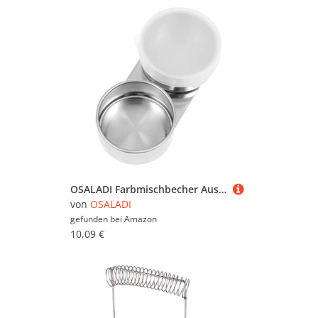
OSALADI Farbmischbecher Aus Edelstahl Farbbecher Für Ölgemälde Pinselwaschtopf Clip Kalligraphie-pinselreiniger Wiederverwendbar Und Leicht Zu Reinigen
von
OSALADI
gefunden bei
Amazon
10,09 €