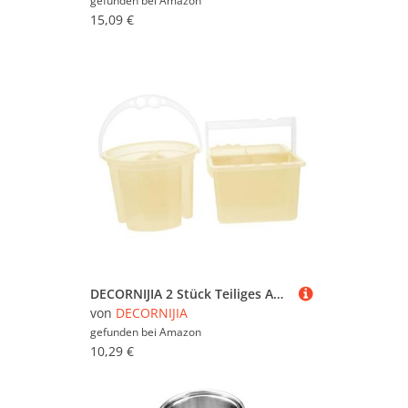
gefunden bei
Amazon
15,09 €
DECORNIJIA 2 Stück Teiliges Aquarell Pinselreiniger aus Robustem PP Tragbar und Leicht mit Henkel für Einfache Handhabung als Täglicher Pinselhalter und Waschbehälter für Künstler und
von
DECORNIJIA
gefunden bei
Amazon
10,29 €