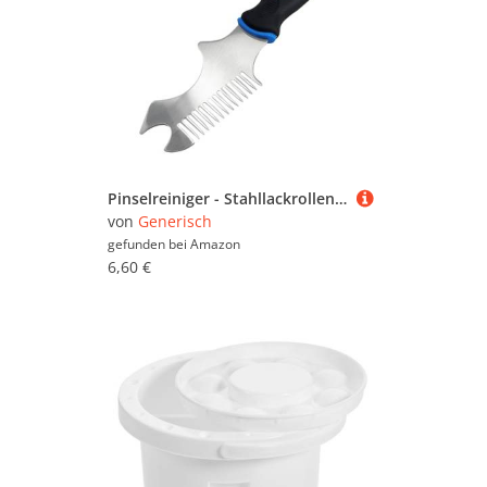
Pinselreiniger - Stahllackrollenreiniger | 8,87 Zoll achten Pinselkamm | Haushaltsmalerei Vorräte für die Beschichtung Reparaturbaukittreinigung
von
Generisch
gefunden bei
Amazon
6,60 €