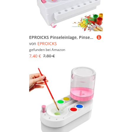
EPROICKS Pinseleinlage, Pinselreiniger, Brush Rinser Wasserkreislaufspüler, Süßwasser-Zyklus-Einsatz, Pinsel-Spüler für Acryl- und Farben auf Wasserbasis, Kompatibel mit Pelikan Pinsel
von
EPROICKS
gefunden bei
Amazon
7,40 €
7,80 €