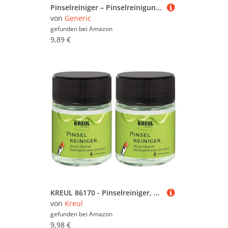
Pinselreiniger – Pinselreinigungswerkzeug, Stabiler Pinselwascher | Pinselwascher, Künstlerpinselreiniger, Pinselreinigungsstation, poröser Reinigungsfilter, abnehmbar, einfache Wartung für Wasser,
von
Generic
gefunden bei
Amazon
9,89 €
KREUL 86170 - Pinselreiniger, 50 ml, biobasierter Pinselreiniger auf Zellulosebasis, geruchsarm, lösungsmittelfrei, biologisch abbaubar, reinigt schonend Pinsel & Malwerkzeuge (Packung mit 2)
von
Kreul
gefunden bei
Amazon
9,98 €