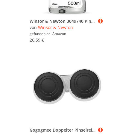
Winsor & Newton 3049740 Pinselreiniger für Acrylfarben & Ölfarben, eingetrocknete Farben werden sicher und schonend gelöst für Pinsel, Farbspachtel und anderen farbverschmutzte Oberflächen - 500ml
von
Winsor & Newton
gefunden bei
Amazon
26,59 €
Gogogmee Doppelter Pinselreiniger Waschbehälter aus Kunststoff mit Deckel Ölmalerei Pinselhalter und Mischbecher Langlebiger und Praktischer Farbmisch und Waschbecher für