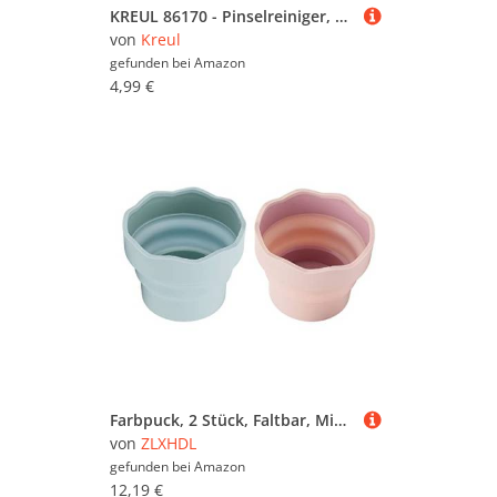
KREUL 86170 - Pinselreiniger, 50 ml, biobasierter Pinselreiniger auf Zellulosebasis, geruchsarm, lösungsmittelfrei, biologisch abbaubar, reinigt schonend Pinsel & Malwerkzeuge
von
Kreul
gefunden bei
Amazon
4,99 €
Farbpuck, 2 Stück, Faltbar, Mini-Silikon-Pinselreiniger, Spülbecher, Aquarell, Acryl, Ölmalerei, Pinsel, Reinigungseimer, Multifunktionale Palette, Farbbecher Für Kunst, Outdoor, Strand
von
ZLXHDL
gefunden bei
Amazon
12,19 €