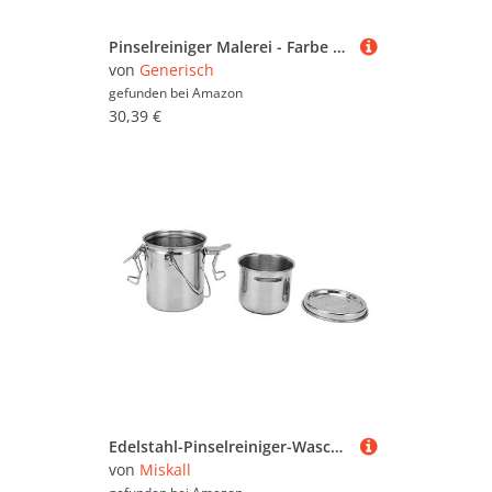
Pinselreiniger Malerei - Farbe Wasserspender Elektrischer Pinselreiniger - Effiziente Pinselreiniger, Pinselwascher für junge Leute, Klassenzimmer, Kunststudios, Studenten
von
Generisch
gefunden bei
Amazon
30,39 €
Edelstahl-Pinselreiniger-Waschmaschine – Auslaufsicherer, Tragbarer Schicht-Künstler-Pinselreiniger Mit Waschtank Für Ölkunstmalerei
von
Miskall