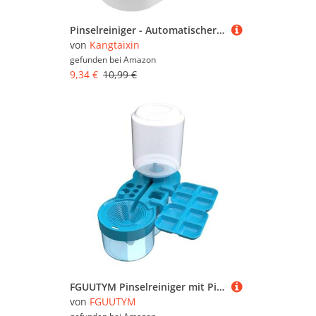
Pinselreiniger - Automatischer Pinselreiniger – Bürstenspüler mit Fließendem Wasserkreislauf, Paint Brush Rinser für Acryl, Aquarell & Wasserbasierte Farben, Perfektes Künstlerwerkzeug,Rosa
von
Kangtaixin
gefunden bei
Amazon
9,34 €
10,99 €
FGUUTYM Pinselreiniger mit Pinselspülerhalter und recyceltem Abwasser, Ölpinselspüler, Pinselschrubber für Aquarell-, Acryl- und Wasserfarben Putz Set Wohnung (Blue, One Size)
von
FGUUTYM