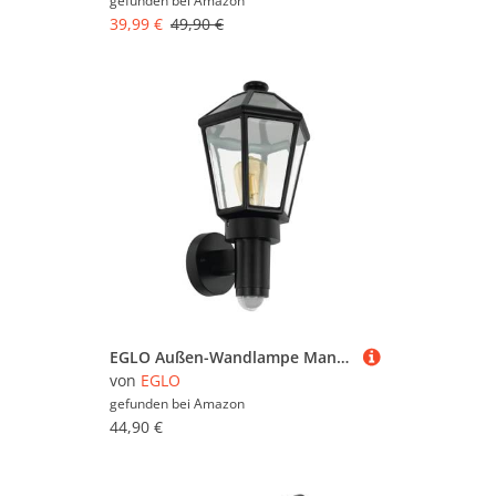
gefunden bei
Amazon
39,99 €
49,90 €
EGLO Außen-Wandlampe Manerbio, 1 flammige Außenleuchte inkl. Bewegungsmelder, Sensor-Wandleuchte aus Aluguss und Glas, Farbe: Schwarz, Fassung: E27, IP44
von
EGLO
gefunden bei
Amazon
44,90 €