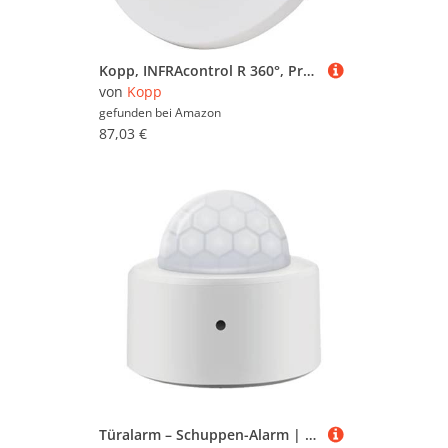
Kopp, INFRAcontrol R 360°, Präsenzmelder, Deckeneinbau, 12m Erfassungsbereich, Slave, 827804003
von
Kopp
gefunden bei
Amazon
87,03 €
Türalarm – Schuppen-Alarm | Bewegungsmelder-Nachtlicht | Hausalarm-Sicherheitssystem | Sensor-Licht innen für Badezimmer, Treppenweg, Flur, Korridorr Kinder, ältere Menschen, automatische