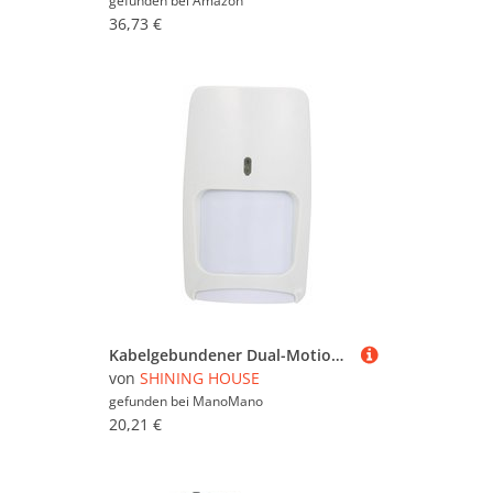
gefunden bei
Amazon
36,73 €
Kabelgebundener Dual-Motion-Technologie-Infrarot- und Mikrowellen-Wandmelder, Pir-Immunität, Haustier-Bewegungsmelder,
von
SHINING HOUSE
gefunden bei
ManoMano
20,21 €