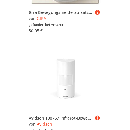
Gira Bewegungsmelderaufsatz 537501 cremeweiß System 55 Bewegungsmelder-Sensor 4010337051138
von
GIRA
gefunden bei
Amazon
50,05 €
Avidsen 100757 Infrarot-Bewegungsmelder Skyda, weiß
von
Avidsen