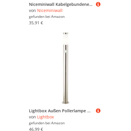
Niceminiwall Kabelgebundener PIR-Bewegungsmelder, Alarm, Outdoor, wasserdicht, Infrarot-Sicherheitssensor, 110 Grad Erfassungsbereich, 8–12 m, Einbruchmeldeanlage, ABS, Grau
von
Niceminiwall
gefunden bei
Amazon
35,91 €
Lightbox Außen Pollerlampe mit Bewegungsmelder - 80 cm Höhe - Ø 8 cm - Basic Outdoor Wegeleuchte - für den Garten - E27 Fassung - max. 40 W - aus rostfreiem Edelstahl & Kunststoff
von
Lightbox
gefunden bei
Amazon
46,99 €