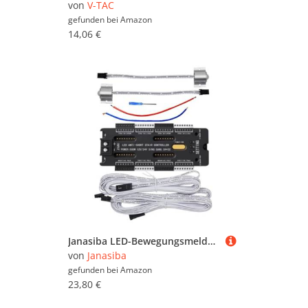
von
V-TAC
gefunden bei
Amazon
14,06 €
Janasiba LED-Bewegungsmelder-Controller für Treppen, 32-Kanal-Dimmung, Nachtbeleuchtung für Den Innenbereich, 12 V/24 V, LED-Streifen, Treppenhaus-Controller
von
Janasiba
gefunden bei
Amazon
23,80 €