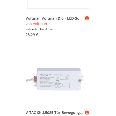
Türen (782.837)
Wärmepumpen (50)
Voltman Voltman Dio - LED-Solarwandleuchte + Bewegungsmelder - 450 lm - Klasse A++
Werkbänke (66.669)
von
Voltman
gefunden bei
Amazon
Werkzeug (1.244.748)
23,29 €
V-TAC SKU.5085 Tür-Bewegungsmelder VT-8026, Kunststoff und andere Materialien, weiß, Höhe x Breite x Tiefe: 35, 5 mm x 78, 2 mm x 18, 7 mm