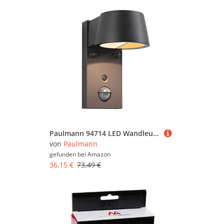
Paulmann 94714 LED Wandleuchte Capea Bewegungsmelder insektenfreundlich IP44 96x153mm Tunable Warm 6W 450lm 98° Schwarz
von
Paulmann
gefunden bei
Amazon
36,15 €
73,49 €