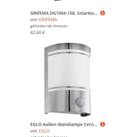
GRIFEMA DG1004-158, Solarleuchte für Außen 158 LED, Flamme Solarlampen mit Bewegungsmelder, 2 Stück
von
GRIFEMA
gefunden bei
Amazon
42,60 €
EGLO Außen-Wandlampe Cerno, 1 flammige Außenleuchte inkl. Bewegungsmelder, Sensor-Wandleuchte aus Edelstahl in Silber und Glas in Weiß satiniert, E27 Fassung, IP44
von
EGLO