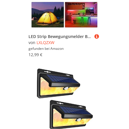
LED Strip Bewegungsmelder Batteriebetrieben,2M Wasserdichtes RGB+Warmweiß 120 LED Lichtband mit Fernbedienung,PIR Bewegungssensor,Nachtmodus,Konstantlichtmodus,Dimmbar LED Nachtlicht für Bett Korridor
von
LXLQZXW
gefunden bei
Amazon
12,99 €