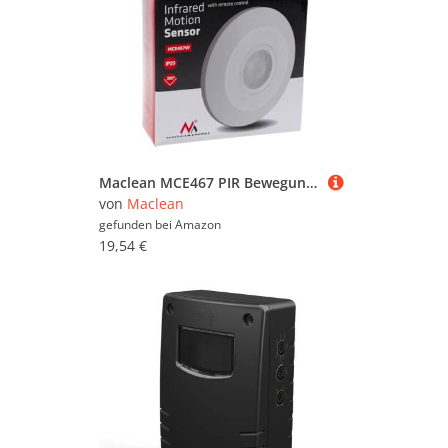
Maclean MCE467 PIR Bewegungsmelder mit Dämmerungssensor und Fernbedienung, 360° Grad Erfassungsbereich bis 8m, Standby Modus, IP20, max. 2000W
von
Maclean
gefunden bei
Amazon
19,54 €