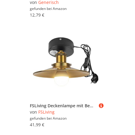
von
Generisch
gefunden bei
Amazon
12,79 €
FSLiving Deckenlampe mit Bewegungsmelder Innen, Industrielles Eisen Deckenleuchte Radar Bewegungssensor mit 4,5m Kabel und E27 Lampenfassung für Flur Badezimmer Treppe Garage(DZTB2773),Gold
von
FSLiving
gefunden bei
Amazon
41,99 €