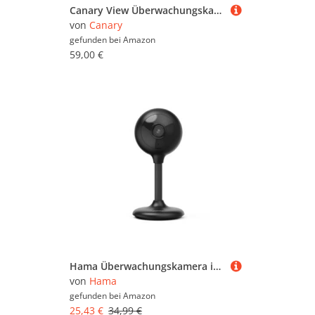
Canary View Überwachungskamera 1080p HD WiFi IP | 24/7 Live-Übertragung, Bewegungsmelder, 2-Wege-Audio, Nachtsicht, 10x Zoom, Privat-Modus, Alexa & Google Assistant Integration und mehr
von
Canary
gefunden bei
Amazon
59,00 €
Hama Überwachungskamera innen WLAN (smarte WLAN Kamera mit App, Nachtsicht, Aufzeichnung, mit Bewegungsmelder, Gegensprechanlage, Tonerkennung, auch als Haustierkamera oder Babyphone, 1080p) schwarz
von
Hama
gefunden bei
Amazon
25,43 €
34,99 €