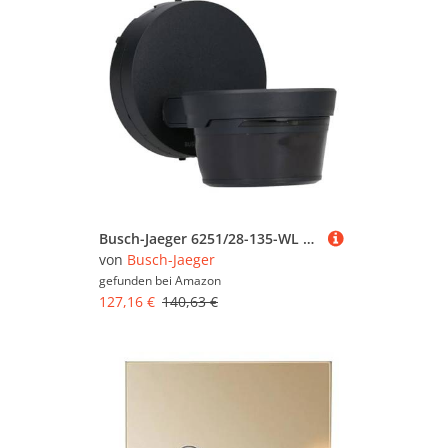
Busch-Jaeger 6251/28-135-WL Busch-Wächter® PRO 280° BT Wireless Bewegungsmelder mit Steuerung via Bluetooth App Flexible Montage Kabellos Anthrazit 2CKA006200A0863
von
Busch-Jaeger
gefunden bei
Amazon
127,16 €
140,63 €