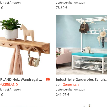
den bei
Amazon
gefunden bei
Amazon
 €
78,60 €
OAKERLAND Holz Wandregal mit Haken, 70cm Wand Garderobenleiste mit Ablage Eiche Schweberegal, Wandgarderobe mit Brett für Jacken, Garderobenhaken für Mäntel, Schals
Industrielle Garderobe, Schuhbank, großer Eingangsbereich, Aufbewahrung, Rohrstil, Flurbaum mit Ablage, einfache Montage für kleine Räume, stilvoller Hut- und Ga
OAKERLAND
von
Generisch
den bei
Amazon
gefunden bei
Amazon
 €
241,07 €