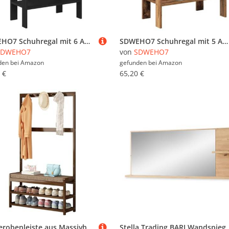
SDWEHO7 Schuhregal mit 6 Ablagen, Schuhschrank, Schuhaufbewahrung für Wohnzimmer, Garderobe und Flur, Robust und langlebig, Schwarz 61x32x105 cm Holzwerkstoff
SDWEHO7 Schuhregal mit 5 Ablagen, Schuhschrank, Schuhaufbewahrung für Wohnzimmer, Garderobe und Flur, Robust und langlebig, Altholz-Optik 61x32x87,5 cm Holzwerkstoff
SDWEHO7
von
SDWEHO7
den bei
Amazon
gefunden bei
Amazon
 €
65,20 €
Garderobenleiste aus Massivholz mit Schuhwickelhocker, Eingangsbank mit Haken & Ablage, Multifunktionsmöbel für Flur, einfache Montage (70 cm)
Stella Trading BARI Wandspiegel in Artisan Eiche Optik FSC-Zertifiziert - Praktisc