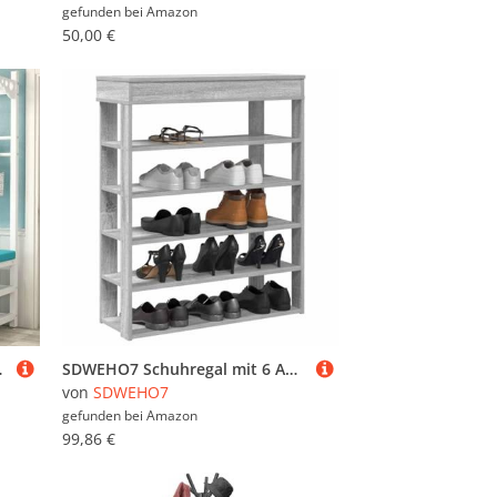
gefunden bei
Amazon
50,00 €
rderobenständer, perfekt für Zuhause
SDWEHO7 Schuhregal mit 6 Ablagen, Schuhschrank, Schuhaufbewahrung für Wohnzimmer, Garderobe und Flur, Robust und langlebig, Grau Sonoma 80x30x98 cm Holzwerkstoff
von
SDWEHO7
gefunden bei
Amazon
99,86 €