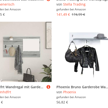
enerisch
von
Stella Trading
den bei
Amazon
gefunden bei
Amazon
5 €
141,49 €
174,99 €
Qnhdfrt Wandregal mit Garderobe Grau Sonoma 90x10x50 cm Modernes Design mit Spiegel und 2 Ablagen Platzsparend für Flur Wohnzimmer Büro
Phoenix Bruno Garderobe Wandgarderobe mit 1 Kleiderstange, 2 Haken und 1 Ablage, Holz, Beton, Weiss, 20 x
nhdfrt
von
Phoenix
den bei
Amazon
gefunden bei
Amazon
 €
56,82 €