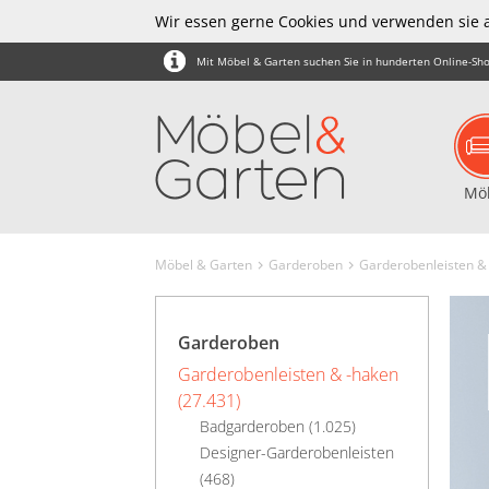
Wir essen gerne Cookies und verwenden sie 
Mit Möbel & Garten suchen Sie in hunderten Online-Sho
Mö
Möbel & Garten
Garderoben
Garderobenleisten &
Garderoben
Garderobenleisten & -haken
(27.431)
Badgarderoben (1.025)
Designer-Garderobenleisten
(468)