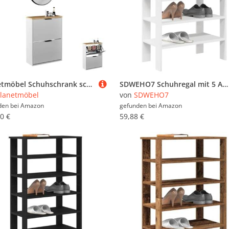
Planetmöbel Schuhschrank schmal inkl. ovaler Spiegel mit Beleuchtung (3 Lichtstufen), Schuhkommode mit 2 Klappen Schuhregal mit 4 Ablagen, Garderobe Set, 60 x 23 x 80,5 cm, weiß grau
SDWEHO7 Schuhregal mit 5 Ablagen, Schuhschrank, Schuhaufbewahrung für Wohnzimmer, Garderobe und Flur, Robust und langlebig, Weiß 61x32x87,5 cm Holzwerkstoff
lanetmöbel
von
SDWEHO7
den bei
Amazon
gefunden bei
Amazon
0 €
59,88 €