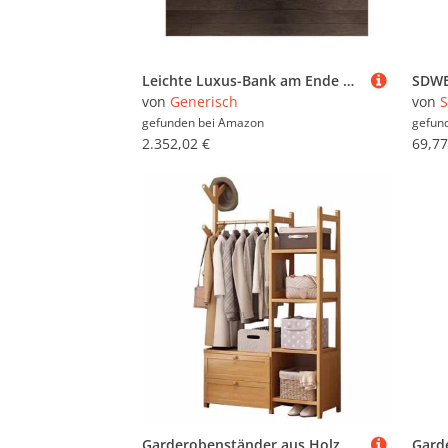
Leichte Luxus-Bank am Ende der Bettbank – minimalistischer schwarzer Nachttisch für Wohnzimmer, Schlafzimmer, Garderobe, Schuhwechsel und Eingangsbereich – stilvolle kleine Sofa-Ablage
von
Generisch
von
gefunden bei
Amazon
gefun
2.352,02 €
69,77
Garderobenständer aus Holz mit Schuhaufbewahrung, Garderobenleiste im Industriestil, mit Ablagen und Haken, für Schlafzimmer, Flur, Eingangsbereich, maximale Belastung 100 kg, 158 cm Höhe