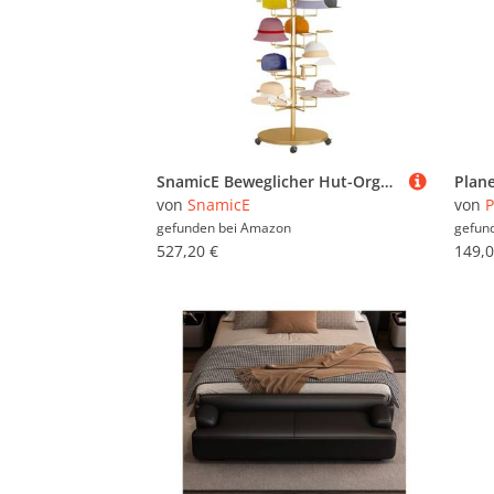
SnamicE Beweglicher Hut-Organizer-Halter, 5/6/7-lagiger Perücken-Cowboykappen-Ausstellungsständer, Bodenstehend, Für Helmladen/Garderobe/Bekleidungsgeschäft, Eisenrahmen,G,Gold-7
von
SnamicE
von
P
gefunden bei
Amazon
gefun
527,20 €
149,0