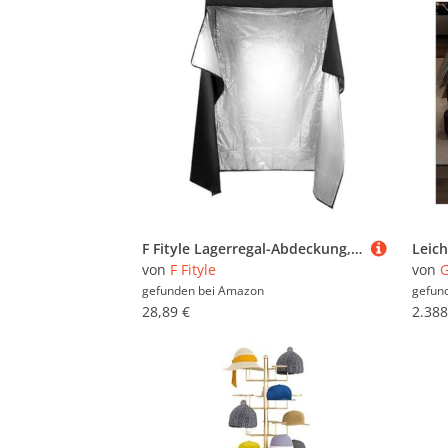
F Fityle Lagerregal-Abdeckung, Staubschutz, staubdicht, wasserdicht, Zubehör, schwarzer Schutz, Staubschutz für die Garderobe, Home Office, 91 cm
von
F Fityle
von
G
gefunden bei
Amazon
gefun
28,89 €
2.388