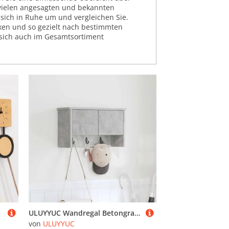
 vielen angesagten und bekannten
 sich in Ruhe um und vergleichen Sie.
nken und so gezielt nach bestimmten
 sich auch im Gesamtsortiment
ULUYYUC Wandregal Betongrau Modernes Bücherregal mit Haken 50 x 20 x 30 cm aus Holzwerkstoff Stilvolle Garderobe & Aufbewahrung für Flur Wohnzimmer Badezimmer
von
ULUYYUC