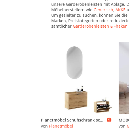
unsere Garderobenleisten mit Ablage. 
(58.479)
Möbelherstellern wie
Generisch
,
AKKE
u
Wandgarderoben & Paneele
Um gezielter zu suchen, können Sie die 
Marken, Preiskategorien oder reduziert
(25.287)
sämtlicher
Garderobenleisten & -haken
Planetmöbel Schuhschrank schmal inkl. ovaler Spiegel mit Beleuchtung (2 Lichtstufen), Schuhkommode mit 1 Klappe Schuhregal mit 2 Ablagen, Garderobe Set, 60 x 23 x 42,5 cm, Gold Eiche
von
Planetmöbel
von