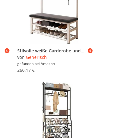
Stilvolle weiße Garderobe und Schuhbank für den Eingangsbereich, mit gepolsterten Ablagen und Wand-Hängestange, 100 cm, Flur-Dekoration
von
Generisch
gefunden bei
Amazon
266,17 €