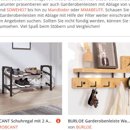
Darunter präsentieren wir auch Garderobenleisten mit Ablage von
nd
SDWEHO7
bis hin zu
Mandloder
oder
MMABEUTF
. Schauen Sie
Garderobenleisten mit Ablage mit Hilfe der Filter weiter einschrä
en Angeboten suchen. Sollten Sie nicht fündig werden, können Sie
umsehen. Viel Spaß beim Stöbern und Vergleichen!
MOBCANT Schuhregal mit 2 Ablagen Ausziehbar 119x24x37 cm, Schuhaufbewahrung Shoe Cabinet Shoe Rack Schuhkommode Geeignet für Wohnheim Garderobe Flur Wohnzimmer
BURLOE Garderobenleiste Wand Mit Ablage Uhr Holz, Wandgarderobe Bambus Wandregal Mit 5 Metall Haken Garderobenhaken Kleiderhaken Wand Für Flur Schlafzimmer,2
MOBCANT
von
BURLOE