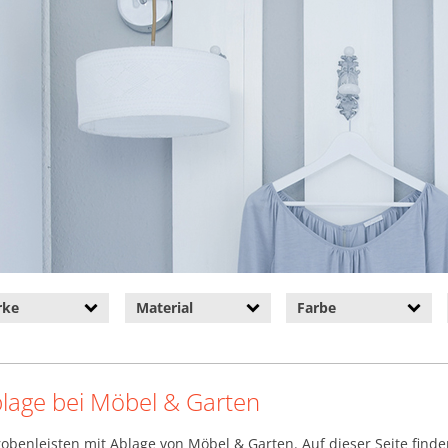
rke
Material
Farbe
blage bei Möbel & Garten
obenleisten mit Ablage von Möbel & Garten. Auf dieser Seite find