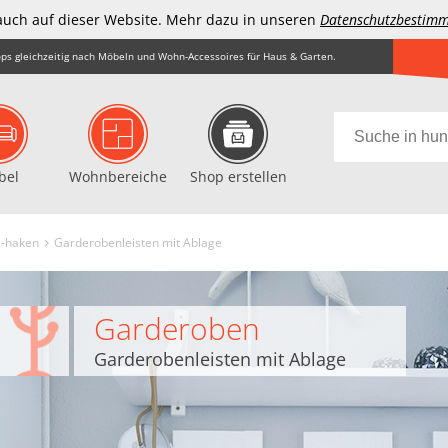
auch auf dieser Website. Mehr dazu in unseren
Datenschutzbestim
ps gleichzeitig nach Möbeln und Wohn-Accessoires für Haus & Garten.
bel
Wohnbereiche
Shop erstellen
 -haken
Garderobenleisten mit Ablage
Garderoben
Garderobenleisten mit Ablage