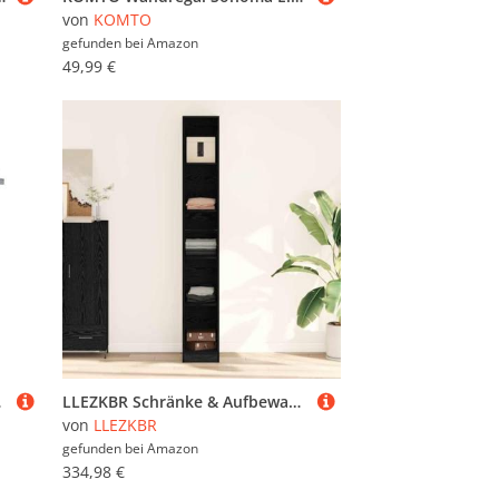
von
KOMTO
gefunden bei
Amazon
49,99 €
 30 x 75 cm
LLEZKBR Schränke & Aufbewahrungsschränke & Kleiderschränke - Garderobe mit Ablage Schwarze Eiche 30 x 50 x 200 cm Holzwerkstoff
von
LLEZKBR
gefunden bei
Amazon
334,98 €