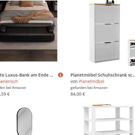
Leichte Luxus-Bank am Ende des Bettes, minimalistischer schwarzer Ottomanen-Hocker für Schlafzimmer, Wohnzimmer, Schuhwechsel, Garderobe, Sofa-Ablage – stilvolle mittelgroße Möbel
Planetmöbel Schuhschrank schmal mit 3 Klappen platzsparender Schuhregal mit 6 Ablagen, Schuhkommode für Diele, Flur, Garderobe
enerisch
von
Planetmöbel
den bei
Amazon
gefunden bei
Amazon
,59 €
84,00 €