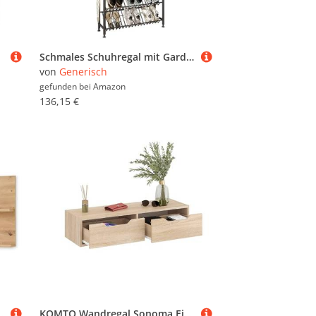
Schmales Schuhregal mit Garderobe für Eingangstür, hohes Metall-Schuhregal, Aufbewahrungs-Organizer mit 4 schrägen Ablagen und oberer Ablage für den Eingangsbereich, schmales platzsparendes Schuhregal
von
Generisch
gefunden bei
Amazon
136,15 €
her Spiegel mit Ablage für Flur & Garderobe - 148 x 60 x 17 cm (B/H/T)
KOMTO Wandregal Sonoma Eiche mit 2 Schubladen – Wandkommode für Schlafzimmer, Garderobe Hängeschrank, Schminktisch Wandmontage, Wandschublade | Nachttisch Hängend NOKA 100 x 32,5 x 22 cm