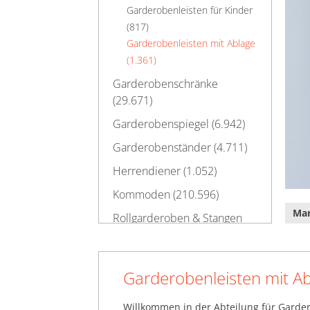
Garderobenleisten für Kinder
(817)
Garderobenleisten mit Ablage
(1.361)
Garderobenschränke
(29.671)
Garderobenspiegel (6.942)
Garderobenständer (4.711)
Herrendiener (1.052)
Kommoden (210.596)
Ma
Rollgarderoben & Stangen
(3.428)
Schirmständer (20.776)
Garderobenleisten mit A
Schuhschränke (116.368)
Wand- & Konsolentische
Willkommen in der Abteilung für Garder