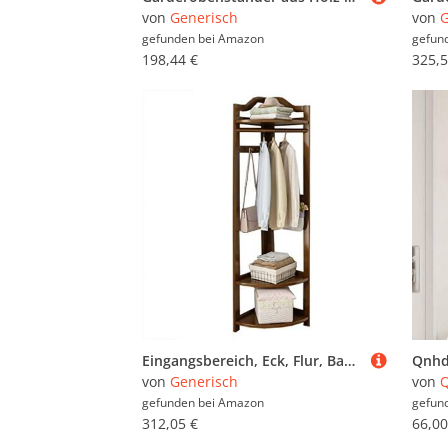
von
Generisch
von
G
gefunden bei
Amazon
gefun
198,44 €
325,5
Eingangsbereich, Eck, Flur, Baum mit Schuhaufbewahrung & Garderobe, freistehende Holzmöbel mit Ablage, stilvoll für Zuhause & Büro (Braun)
von
Generisch
von
Q
gefunden bei
Amazon
gefun
312,05 €
66,00