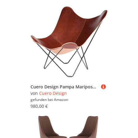
Cuero Design Pampa Mariposa Butterfly Chair Stuhl Leder/Stahl Crude Oak/Black, Maße: H 92cm x B 87cm x T 86cm, 1026
von
Cuero Design
gefunden bei
Amazon
980,00 €