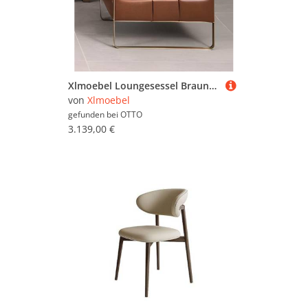
Xlmoebel Loungesessel Brauner Ohrensessel aus Leder mit weichem Polster für Komfort (Sessel), Hergestellt in Europa
von
Xlmoebel
gefunden bei
OTTO
3.139,00 €