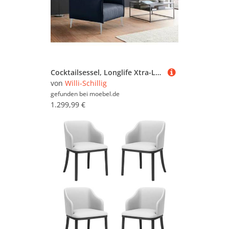
Cocktailsessel, Longlife Xtra-Leder Z59, Blau, 84×78×84 cm, Metallfüße, Modern, W.SCHILLIG
von
Willi-Schillig
gefunden bei
moebel.de
1.299,99 €