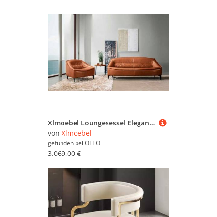
Xlmoebel Loungesessel Eleganter Relaxsessel aus hochwertigem Leder (Sessel), Hergestellt in Europa
von
Xlmoebel
gefunden bei
OTTO
3.069,00 €