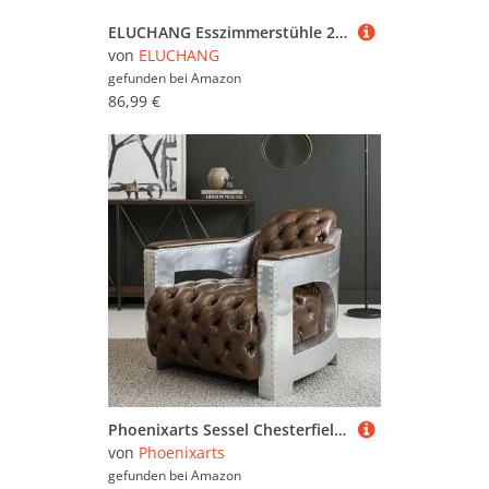
ELUCHANG Esszimmerstühle 2er Set, Grau PU Leder Polsterstühle mit Armlehnen & Verdicktes Sitzpolster, 150 kg belastbar, multifunktional als Küchenstühle, Esstisch Stühle, Loungesessel
von
ELUCHANG
gefunden bei
Amazon
86,99 €
Phoenixarts Sessel Chesterfield Ledersessel Vintage Design Ohrensessel Leder Lounge ClubSessel (Braun 456)
von
Phoenixarts
gefunden bei
Amazon