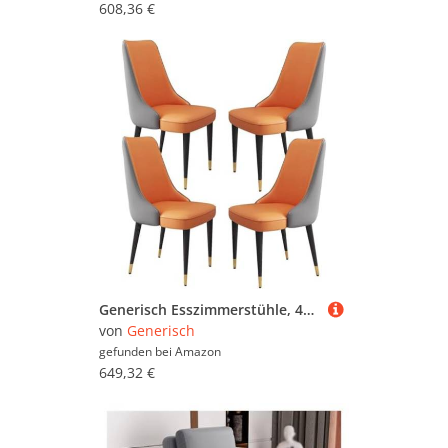
608,36 €
Generisch Esszimmerstühle, 4er-Set, Mikrofaser-Leder, Küchentisch-Seitenstühle, Arbeitszimmer-Loungesessel, stabile Beine aus Kohlenstoffstahl(Cement Grey+orange,Golden Leg)
von
Generisch
gefunden bei
Amazon
649,32 €