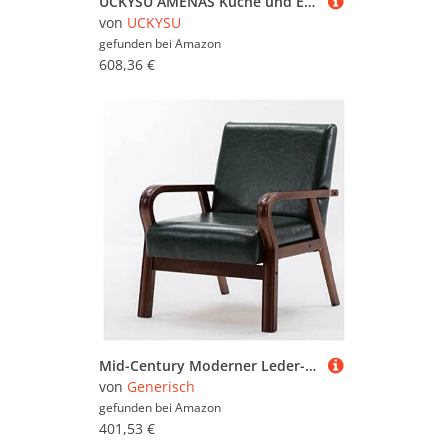
UCKYSU AMENAS Küche und Esszimmer Stühle Esszimmermöbelstühle 4er Set Wasserdichter Loungesessel PU Leder Mit Füßen Kohlenstoffstahl Wohnzimmer Und Küche(Beige)
von
UCKYSU
gefunden bei
Amazon
608,36 €
Mid-Century Moderner Leder-Akzentstuhl – bequemer gepolsterter Loungesessel für Wohnzimmer & Schlafzimmer – Retro-Sessel mit Rückenlehne für Erwachsene
von
Generisch
gefunden bei
Amazon
401,53 €