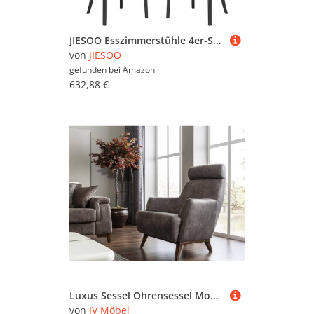
JIESOO Esszimmerstühle 4er-Set Moderner Wohnzimmersessel PU-Leder mit Weichem Sitz Und Hoher Rückenlehne Loungesessel Mit Schwarzen Metallbeinen for Büro Lounge Esszimmer Küche Schlafzimmer(White)
von
JIESOO
gefunden bei
Amazon
632,88 €
Luxus Sessel Ohrensessel Moderner Cocktailsessel Grau Leder Brandneu
von
JV Möbel