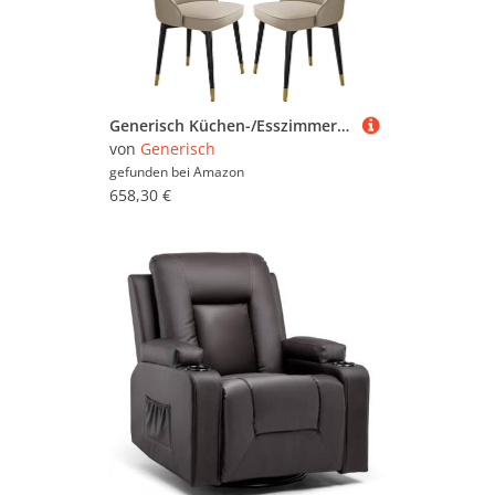
Generisch Küchen-/Esszimmerstuhl aus Mikrofaser-Leder, 4er-Set, robuste Wohnzimmer-Loungesessel mit Metallbeinen aus Karbonstahl(Riceyellow)
von
Generisch
gefunden bei
Amazon
658,30 €