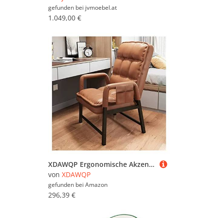
gefunden bei
jvmoebel.at
1.049,00 €
XDAWQP Ergonomische Akzentstühle aus Leder mit Verstellbarer Rückenlehne und Ottomane – bequemer Loungesessel mit hoher Rückenlehne und Liegefunktion, dick gepolsterte，Orange Without Ottoman
von
XDAWQP
gefunden bei
Amazon
296,39 €