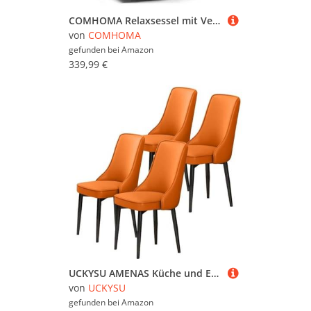
COMHOMA Relaxsessel mit Verstellbarer Rückenlehne und Fußstütze, 360° drehbarer Loungesessel aus PU-Leder mit Getränkehaltern und Seitentaschen, ergonomische Ganzkörperunterstützung, Braun
von
COMHOMA
gefunden bei
Amazon
339,99 €
UCKYSU AMENAS Küche und Esszimmer Stühle Esszimmermöbelstühle 4er Set Wasserdichter Loungesessel PU Leder Mit Füßen Kohlenstoffstahl Wohnzimmer Und Küche(Orange)
von
UCKYSU
gefunden bei
Amazon