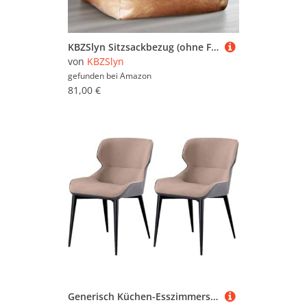
KBZSlyn Sitzsackbezug (ohne Füllung) Sitzsackbezug aus PU-Leder, bequemer Loungesessel for Erwachsene, bequemer Sitzsack ohne Füllung, Couchsofa for Wohnzimmer, Schlafzimmer(Brown)
von
KBZSlyn
gefunden bei
Amazon
81,00 €
Generisch Küchen-Esszimmerstühle, 2er-Set, wasserfeste Leder-Seitenstühle mit Rahmen aus Kohlenstoffstahl, Loungesessel for das Wohnzimmer(Skin Tone)