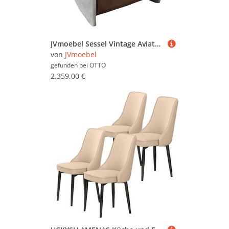
JVmoebel Sessel Vintage Aviator Loungesessel aus braunem Leder mit Edelstahlfüßen (Sessel), Made in Europa
von
JVmoebel
gefunden bei
OTTO
2.359,00 €