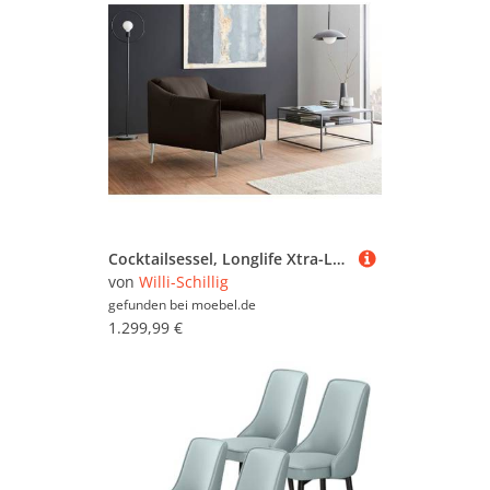
Cocktailsessel, Longlife Xtra-Leder Z59, Braun, 84×78×84 cm, Metallfüße, Modern, W.SCHILLIG
von
Willi-Schillig
gefunden bei
moebel.de
1.299,99 €