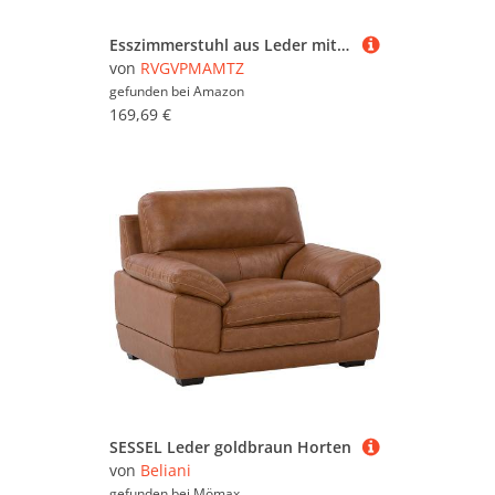
Esszimmerstuhl aus Leder mit Beinen aus Massivholz,moderner Loungesessel aus der Mitte des Jahrhunderts,gepolsterter dekorativer Stuhl ohne Armlehnen für Küche,Wohnzimmer und Schlafzimmer Walnut
von
RVGVPMAMTZ
gefunden bei
Amazon
169,69 €
SESSEL Leder goldbraun Horten
von
Beliani
gefunden bei
Mömax