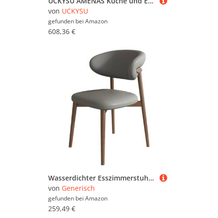
UCKYSU AMENAS Küche und Esszimmer Stühle Esszimmermöbelstühle 4er Set Wasserdichter Loungesessel PU Leder Mit Füßen Kohlenstoffstahl Wohnzimmer Und Küche(Dark Gray)
von
UCKYSU
gefunden bei
Amazon
608,36 €
Wasserdichter Esszimmerstuhl aus PU-Leder – Mid-Century Armloser Loungesessel mit Holzbeinen für Küche, Restaurant, Wohnzimmer und Schlafzimmer, stilvoll und Möbel
von
Generisch
gefunden bei
Amazon
259,49 €