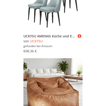
UCKYSU AMENAS Küche und Esszimmer Stühle Esszimmermöbelstühle 4er Set Wasserdichter Loungesessel PU Leder Mit Füßen Kohlenstoffstahl Wohnzimmer Und Küche(Light Blue)
von
UCKYSU
gefunden bei
Amazon
608,36 €