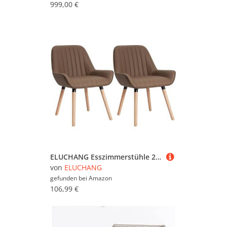
999,00 €
ELUCHANG Esszimmerstühle 2er Set, Braun PU Leder Polsterstühle mit Armlehnen & Verdicktes Sitzpolster, 150 kg belastbar, multifunktional als Küchenstühle, Esstisch Stühle, Loungesessel
von
ELUCHANG
gefunden bei
Amazon
106,99 €