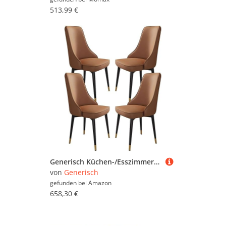
513,99 €
Generisch Küchen-/Esszimmerstuhl aus Mikrofaser-Leder, 4er-Set, robuste Wohnzimmer-Loungesessel mit Metallbeinen aus Karbonstahl(Coffee)
von
Generisch
gefunden bei
Amazon
658,30 €