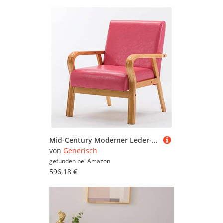
Mid-Century Moderner Leder-Loungesessel mit Armlehnen, bequeme Chaiselongue für Wohnzimmer, Schlafzimmer oder Wohnheim – stilvolle Akzentmöbel
von
Generisch
gefunden bei
Amazon
596,18 €