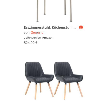
Esszimmerstuhl, Küchenstuhl Aus Der Mitte des Jahrhunderts, Esszimmerstuhl Für Die Küche, Geschwungene Rückenlehne Runder Gepolsterter Bouclé-loungesessel Aus Pu-Leder Mit Metallbe, White
von
Generic
gefunden bei
Amazon
524,99 €