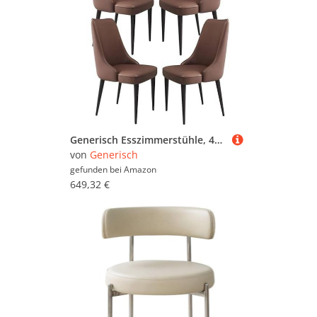
Generisch Esszimmerstühle, 4er-Set, Mikrofaser-Leder, Küchentisch-Seitenstühle, Arbeitszimmer-Loungesessel, stabile Beine aus Kohlenstoffstahl(Coffee,Black Leg)
von
Generisch
gefunden bei
Amazon
649,32 €