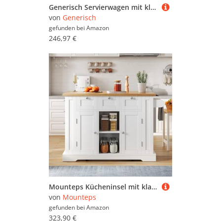
Generisch Servierwagen mit klappbarer Tischplatte, 120x46(70) x91 cm, weiß, mit Rollen und austauschbaren Holzbeinen, ideal für Küche und Esszimmer
von
Generisch
gefunden bei
Amazon
246,97 €
Mounteps Kücheninsel mit klappbare Arbeitsplatte, Kücheninsel Servierwagen auf 5 Rollen mit 3 Schubladen/2 Türen/Gewürzregal, Handtuchhalter/integrierte Steckdose, Weiß
von
Mounteps
gefunden bei
Amazon
323,90 €