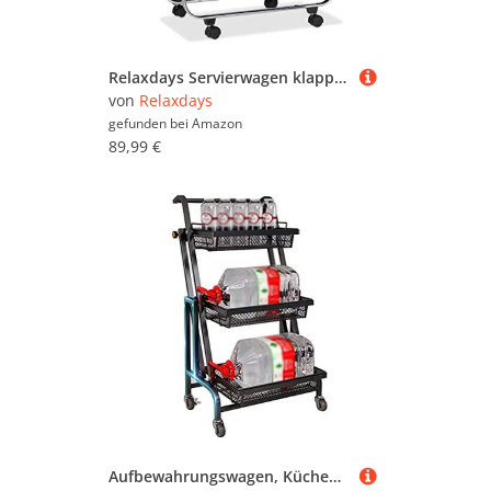
Relaxdays Servierwagen klappbar, 4 Rollen, Metall, 2 Böden, Gitterkorb, HxBxT 68,5 x 68 x 40,5 cm, Küchenwagen, Schwarz
von
Relaxdays
gefunden bei
Amazon
89,99 €
Aufbewahrungswagen, Küchen-Aufbewahrungswagen mit Rädern, parallel klappbare Metallregale, 3-stufiger Mikrowellenständer für Gewürze, Töpfe und Pfannen-Organizer – Herausnehmbarer Korb (Größ