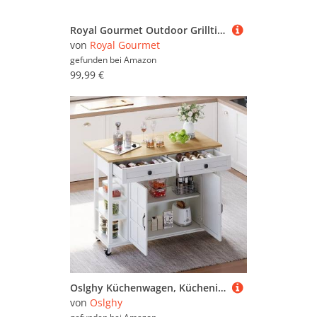
Royal Gourmet Outdoor Grilltisch, 3-Etagen Servierwagen mit 70 x 50 cm Edelstahl Tischplatte und 30 x 50 cm klappbarer Seitenablage, Beistelltisch Grillablagetisch Garten Trolley mit Push-Pull Regal
von
Royal Gourmet
gefunden bei
Amazon
99,99 €
Oslghy Küchenwagen, Kücheninsel, Servierwagen mit Ausklappbarer Arbeitsplatte klappbar, Küchenschrank, Buffetschrank mit 2 Schublade und 2 Türen, Esswagen Anrichte mit Rollen, 120x40-65x89cm (Weiß)
von
Oslghy