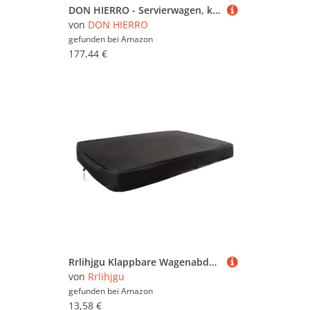
DON HIERRO - Servierwagen, klappbar, 2 Böden, grauem Rahmen. Bauhaus-Zedernholz
von
DON HIERRO
gefunden bei
Amazon
177,44 €
Rrlihjgu Klappbare Wagenabdeckung - Regen- und Staubschutz Gartenwagen Schutzabdeckung - Oxford Stoff Windfester Einkaufswagen Schutz Für Camping Gartenbereich Hofbereich Draußen
von
Rrlihjgu
gefunden bei
Amazon
13,58 €