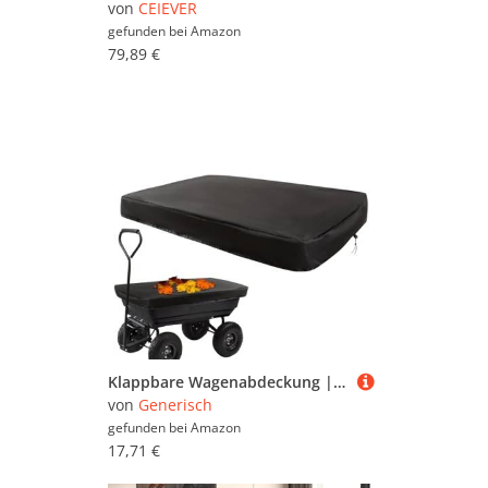
von
CEIEVER
gefunden bei
Amazon
79,89 €
Klappbare Wagenabdeckung | Wasserdichte Campingwagen Regenabdeckung | Oxford Stoff Windfester Einkaufswagen Schutz Für Camping Gartenbereich Hofbereich Draußen
von
Generisch
gefunden bei
Amazon
17,71 €