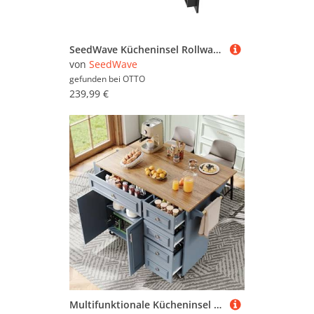
SeedWave Kücheninsel Rollwagen 140cm mit Klappbarer Tischplatte, Weinflaschenregalen, Servierwagen mit 2 Handtuchhaltern, 1 Gewürzboard
von
SeedWave
gefunden bei
OTTO
239,99 €
Multifunktionale Kücheninsel mit klappbarer Tischplatte & Vintage-Design - Höhenverstellbare Servierwagen-Schubladen, Stahlrahmen, GS-Geprüft (110x45-75x92cm, Blau)