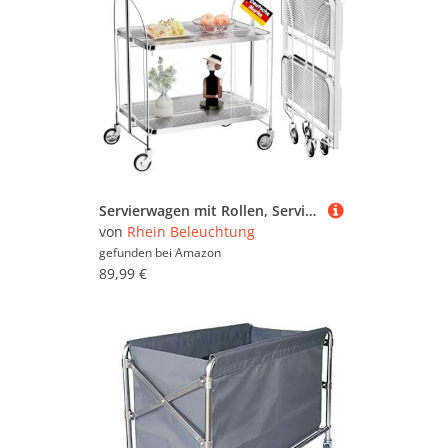
Servierwagen mit Rollen, Servierwagen Klappbar, Dinett 2 Tier Ablagekorb aus Temperglas with Wheels, für Küche, Barwagen, Rollwagen Metall, Teewagen, Weinwagen, moderner Getränkewagen
von
Rhein Beleuchtung
gefunden bei
Amazon
89,99 €