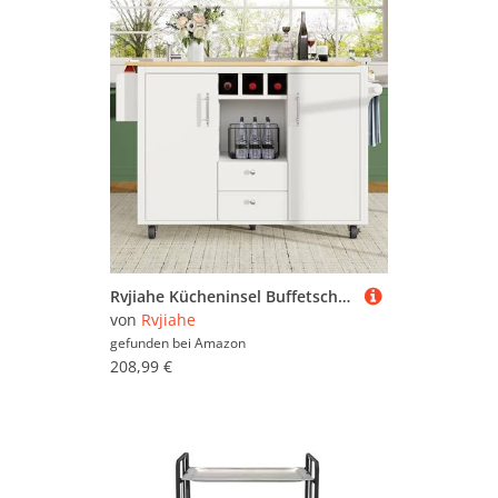
Rvjiahe Kücheninsel Buffetschrank 120 x 73 (45) x 92 cm Küchenschrank Küchenwagen und klappbarer Arbeitsplatte mit Handtuchhalter Gewürzregal Türregal Weinregal und verstellbaren Einlegeböden (weiß)
von
Rvjiahe
gefunden bei
Amazon
208,99 €