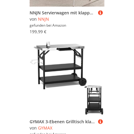
NNJN Servierwagen mit klappbarer Tischplatte, 120x46(70) x91 cm, weiß, mit Rollen und austauschbaren Holzbeinen, ideal für Küche und Esszimmer
von
NNJN
gefunden bei
Amazon
199,99 €
GYMAX 3-Ebenen Grilltisch klappbar, Servierwagen für die Zubereitung von Speisen, BBQ Werktisch mit Gewürzregal, Handtuchhalter & Taschenhalter, tragbarer Arbeitsplatz für Zuhause & draußen
von
GYMAX