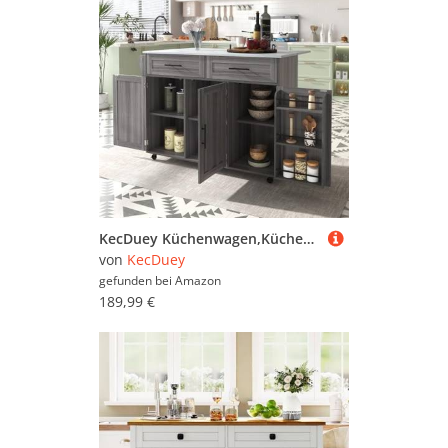
KecDuey Küchenwagen,Kücheninsel auf Rollen mit klappbarer Arbeitsplatte,129 x 71 x 91,5 cm großer Speisewagen Sideboard, Arbeitsplatte mit Massivholzmaserung,Aufbewahrungstür-Design (Grau)
von
KecDuey
gefunden bei
Amazon
189,99 €