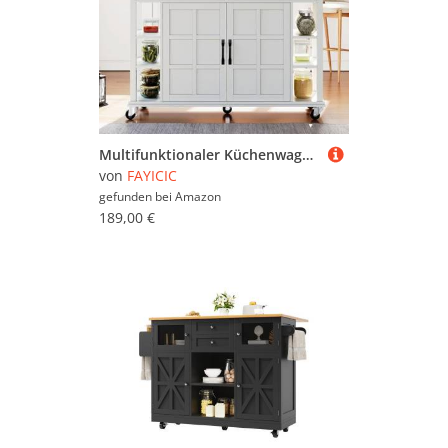
Multifunktionaler Küchenwagen mit klappbarer Arbeitsplatte, 120×65 cm erweiterbar, 2 Schubladen, geräumige Aufbewahrung, auf Rollen – Stilvoller Servierwagen für Küche (Weiß)
von
FAYICIC
gefunden bei
Amazon
189,00 €