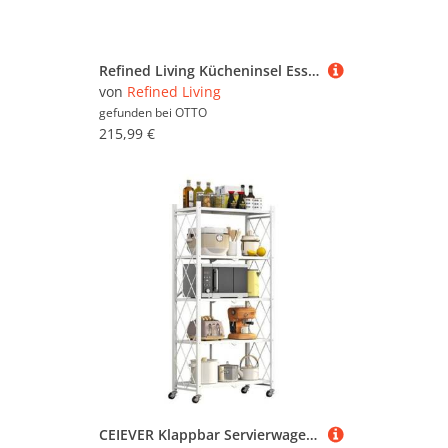
Refined Living Kücheninsel Esszimmerwagen auf Rollen,Küchenwagen mit Arbeitsplatte,Küchenschrank, (Buffetwagen mit Weinregal und Handtuchhalter, klappbare Seitenwände, mit Schublade & Türen, Esszimmerwagen Kücheninsel mit Arbeitsplatte Küchenwagen mit Weinrega, Küchenmöbel, Küchenwagen klappbar, Mobiler Weinschrank), beweglicher Servierwagen für Küche, Wohnzimmer & Esszimmer
von
Refined Living
gefunden bei
OTTO
215,99 €
CEIEVER Klappbar Servierwagen mit 4 Rollen, Rollwagen klappbar 3/4/5 Etage Mobile Storage Folding Trolley Mikrowellen-Regal Küchenwagen Etagenwagen Regal für Küche Büro (Weiß, 5 Schichten)