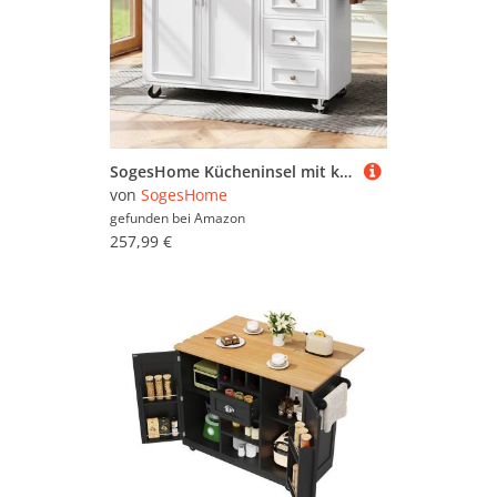
SogesHome Kücheninsel mit klappbarer Arbeitsplatte (110×45-75×92cm) – Buffetschrank & Servierwagen mit Schubladen, Türen & Stauraum – Multifunktionaler Esstisch für Küche & Essbereich (weiß)
von
SogesHome
gefunden bei
Amazon
257,99 €