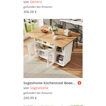
von
Generic
gefunden bei
Amazon
306,08 €
SogesHome Kücheninsel Beweglich auf 4 Rollen, großer Küchenschrank Küchenwagen Servierwagen mit klappbarer Arbeitsplatte, 2 Ablagetüren, für Esszimmer Küche,Weiß
von
SogesHome
gefunden bei
Amazon
269,99 €