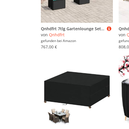
Qnhdfrt 7tlg Gartenlounge Set Schwarz Polyrattan mit Glasplatte 55x55 cm Klappstuhl Sitzgruppe Outdoor 110 kg belastbar Gartensofa Balkonmöbel Modernes Design für Balkon Terrasse Garten
von
Qnhdfrt
von
Q
gefunden bei
Amazon
gefun
767,00 €
808,0