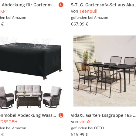
BKPH Abdeckung für Gartenmöbel, Rund Abdeckung Gartentisch Wasserdicht, Gartenmöbel Abdeckung mit Kordelzug für Möbelsets Gartentisch Sitzgruppe, Schwarz, Φ200x70cm
5-TLG. Gartensofa-Set aus Akazienholz & Seil mit Kissen, modulares Ecksofa-Sitzgruppe für Te
BKPH
von
Teenpull
den bei
Amazon
gefunden bei
Amazon
 €
667,99 €
Gartenmöbel Abdeckung Wasserdicht Schwarz 420D Oxford Outdoor Abdeckhaube für Möbelsets Winterfest Wasserdicht Lounge-Sitzgruppen mit Zugkordel & Winddichte Schnalle 340x140x100cm
vidaXL Garten-Essgruppe 165 cm Tischlnge 5-tlg Garten-Essgruppe Anthrazit Stahl S
BDBSGBH
von
vidaXL
den bei
Amazon
gefunden bei
OTTO
 €
515,99 €