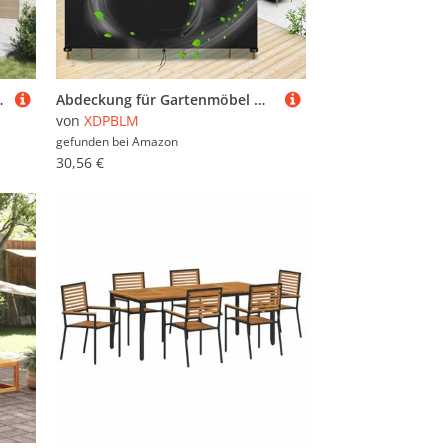
e, Balkon, gemütliche Outdoor-Sitzgruppe
Abdeckung für Gartenmöbel Wasserdichte - 180x100x120cm/LxWxH 420D Oxford Schutzhülle für Sitzgarnitur Outdoor Gartentisch Abdeckplane Winterfest UV Beständiges Schutzhülle für Möbelsets Sitzgruppe
von
XDPBLM
gefunden bei
Amazon
30,56 €