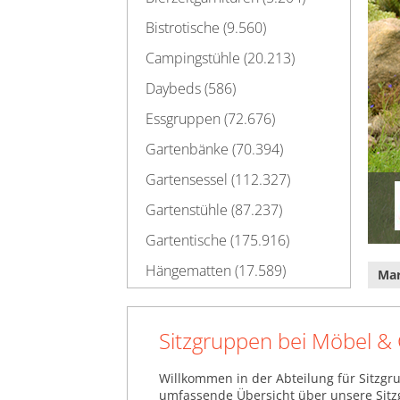
Bistrotische (9.560)
Campingstühle (20.213)
Daybeds (586)
Essgruppen (72.676)
Gartenbänke (70.394)
Gartensessel (112.327)
Gartenstühle (87.237)
Gartentische (175.916)
Hängematten (17.589)
Ma
Hängesessel (8.651)
Hocker (4.538)
Sitzgruppen bei Möbel &
Hollywoodschaukeln (12.167)
Willkommen in der Abteilung für Sitzgru
Klappstühle (13.424)
umfassende Übersicht über unsere Sitz