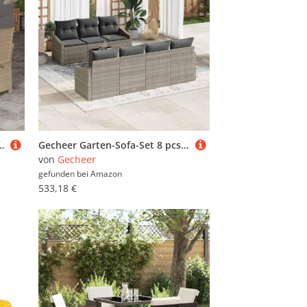
et, Gartenmöbel Sitzgruppe, Balkon Möbel, Gartenlounge Set, Terrassenmöbel, Balkonmöbel Set - 3212585
Gecheer Garten-Sofa-Set 8 pcs Hellgrau und Dunkelgrau 55 x 55 x 37 cm, Garten Sitzgruppe Esstisch Essgruppe Gartenmöbel Set für Balkon Terrasse Café-Bereich3355301
von
Gecheer
gefunden bei
Amazon
533,18 €