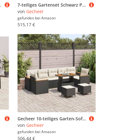
rrasse, Balkon & Garten, witterungsbeständig & bequem
7-teiliges Gartenset Schwarz Poly Rattan Akazie, Essgruppe Sitzgruppe Outdoor Gartenmöbel Set für Terrasse Balkon Restaurant3365505
von
Gecheer
gefunden bei
Amazon
515,17 €
itzgruppe
Gecheer 10-teiliges Garten-Sofa-Set mit Kissen in Schwarz, 3-teiliges Garten-Dining-Set mit Kissen in Schwarz, Garten Sitzgruppe Esstisch Essgruppe für Balkon Terrasse Café-Bereich3364980
von
Gecheer
gefunden bei
Amazon
506,44 €