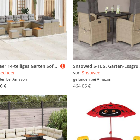
Gecheer 14-teiliges Garten Sofa Set mit Kissen Beige Poly Rattan Akazie, Garten Sitzgruppe Esstisch Essgruppe Gartenmöbel Set für Balkon Terrasse Café-Bereich
Snsowed 5-TLG. Garten-Essgruppe mit Kissen Beige Poly Rattan, Esstisch Mit Stühlen S
echeer
von
Snsowed
den bei
Amazon
gefunden bei
Amazon
6 €
464,06 €