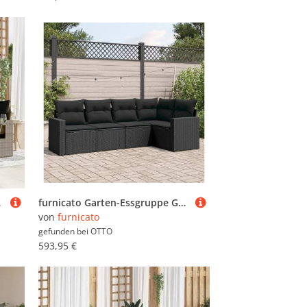
u Poly Rattan
furnicato Garten-Essgruppe Garten-Sofagarnitur PE-Rattan Schwarz 65,5x62x69 cm, (1-tlg), UV-beständige Sitzgruppe mit Ablage und waschbaren Kissenbezügen
von
furnicato
gefunden bei
OTTO
593,95 €