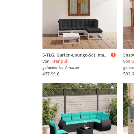
5-TLG. Garten-Lounge-Set, massives Kiefernholz, weiß, anthrazit Kissen, modulare Außenmöbel, robust & stabil für Terrasse, Balkon & Veranda, Bequeme Sitzgruppe
von
Teenpull
von
gefunden bei
Amazon
gefun
437,99 €
592,6