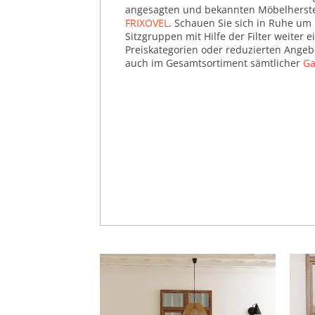
angesagten und bekannten Möbelherste
Liegestühle (27.755)
FRIXOVEL
. Schauen Sie sich in Ruhe um 
Sitzgruppen mit Hilfe der Filter weiter
Lounge-Sets (205.367)
Preiskategorien oder reduzierten Angebo
auch im Gesamtsortiment sämtlicher
Ga
Loungestühle (7.138)
Loungetische (1.642)
Rattan-Sets (254.122)
Sitzgruppen (55.053)
Sitzsäcke (9.463)
Sonneninseln & Strandkörbe
(40.909)
Sonnenliegen (27.160)
Sonnenschutz (1.107.312)
Stapelstühle (4.241)
Stehtische (8.457)