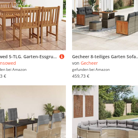
Snsowed 5-TLG. Garten-Essgruppe Massivholz Teak, Esstisch Mit Stühlen Set, Gartenmöbel Sitzgruppe, Balkon Möbel, Gartenlounge Set, Terrassenmöbel, Balkonmöbel Set - 3059933
Gecheer 8-teiliges Garten Sofa Set mit Kissen Grau Poly Rattan Akazie, Outdoor Lounge Sitz
Snsowed
von
Gecheer
den bei
Amazon
gefunden bei
Amazon
3 €
459,73 €