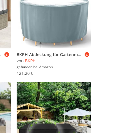
gruppe zum Entspannen für Terrasse und Garten3365203
BKPH Abdeckung für Gartenmöbel, Rund Abdeckung Gartentisch Wasserdicht, Gartenmöbel Abdeckung mit Kordelzug für Möbelsets Gartentisch Sitzgruppe, Grau, Φ290x90cm
von
BKPH
gefunden bei
Amazon
121,20 €