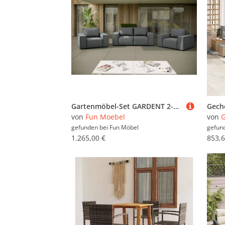
Gartenmöbel-Set GARDENT 2-1-1 wetterfester Stoff NXL Grau
von
Fun Moebel
von
G
gefunden bei
Fun Möbel
gefun
1.265,00 €
853,6