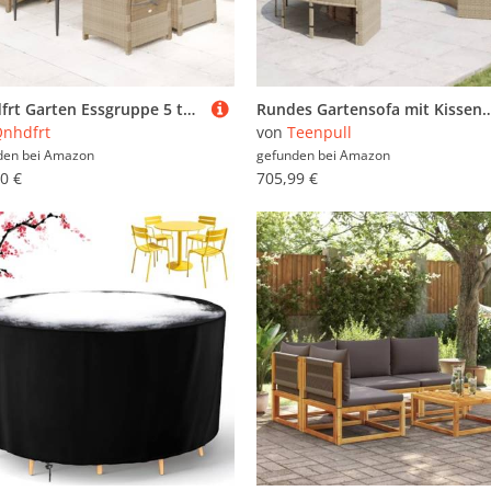
Qnhdfrt Garten Essgruppe 5 teilig PE Rattan Set mit Kissen Beigemischung Verstellbare Rückenlehne Outdoor Sitzgruppe für Terrasse Garten und Balkon
Rundes Gartensofa mit Kissen, Beige Poly-Rattan, 287 cm Durchmesser, UV-beständig, wetterfest für Terrass
nhdfrt
von
Teenpull
den bei
Amazon
gefunden bei
Amazon
0 €
705,99 €