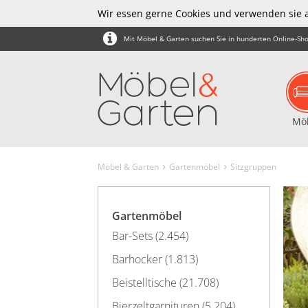
Wir essen gerne Cookies und verwenden sie 
Mit Möbel & Garten suchen Sie in hunderten Online-Sho
Mö
Möbel & Garten
Gartenmöbel
Sitzgruppen
Gartenmöbel
Bar-Sets (2.454)
Barhocker (1.813)
Beistelltische (21.708)
Bierzeltgarnituren (5.204)