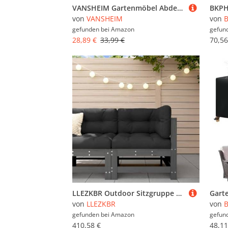
VANSHEIM Gartenmöbel Abdeckung Wasserdicht 210x140x80cm Winterfest Abdeckplane Gartenmöbel 420D Oxford Abdeckung Gartenmöbel Abdeckhauben Hüllen, Schutzhülle Gartenmöbel für Gartentisch Sitzgruppe
von
VANSHEIM
von
gefunden bei
Amazon
gefun
28,89 €
33,99 €
70,56
LLEZKBR Outdoor Sitzgruppe Outdoor Sectional Sofa Einheiten Ecksofa mit Kissen Grau Massivholz Kiefer
von
LLEZKBR
von
gefunden bei
Amazon
gefun
410,58 €
48,11