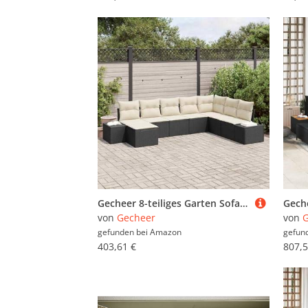
Gecheer 8-teiliges Garten Sofa Set mit Kissen Schwarz Poly-Rattan, Garten Sitzgruppe Esstisch Essgruppe Gartenmöbel Set für Balkon Terrasse Café-Bereich3347177
von
Gecheer
von
G
gefunden bei
Amazon
gefun
403,61 €
807,5