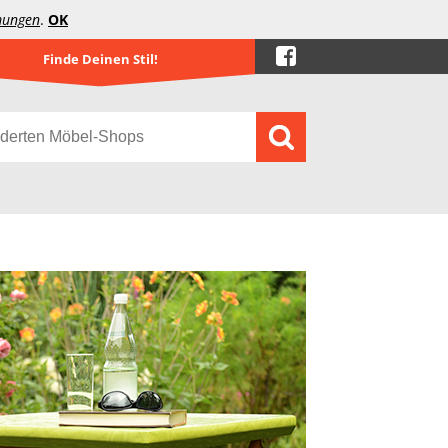
mungen
.
OK
Finde Deinen Stil!