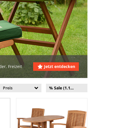
er, Freizeit
Jetzt entdecken
Preis
% Sale (1.149)