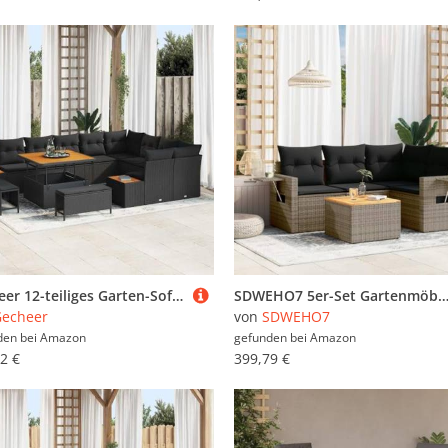
Gecheer 12-teiliges Garten-Sofa-Set mit Kissen Schwarz Poly-Rattan Akazie, Outdoor Lounge Sitzgruppe zum Entspannen für Terrasse und Garten3364894
SDWEHO7 5er-Set Gartenmöbel, Outdoor Sitzgruppe Balkonmöbel Balkonset Terrassenmöbel Garten Lounge Set mit Auflagen, Gra
echeer
von
SDWEHO7
den bei
Amazon
gefunden bei
Amazon
2 €
399,79 €