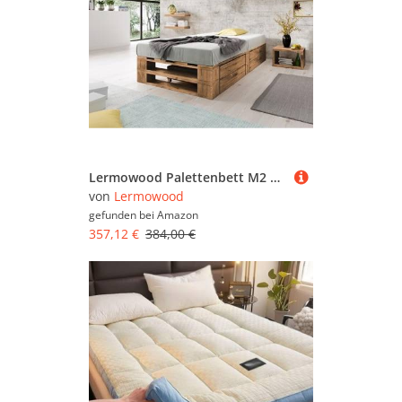
Lermowood Palettenbett M2 aus Holz 120 x 200 cm Eiche mit Lattenrost und 2 Bettkästen Holzbett 30cm Stabiles Seniorenbett Kinderbett Jugendbett Gästebett erhöhtes Bettgestell Futonbett Komforthöhe
von
Lermowood
gefunden bei
Amazon
357,12 €
384,00 €