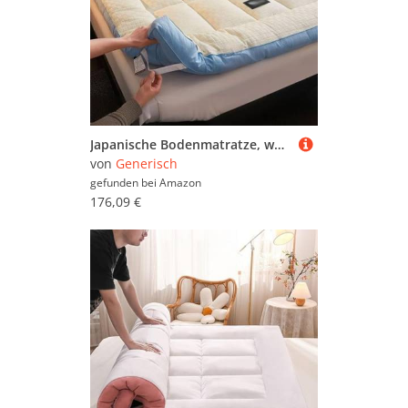
Japanische Bodenmatratze, weich, flauschig, bequem, atmungsaktiv, faltbar, aufrollbare Matratze für Boden, Schlafzimmer, Gästebett und Reisen (Blau, 120 x 200 cm)
von
Generisch
gefunden bei
Amazon
176,09 €