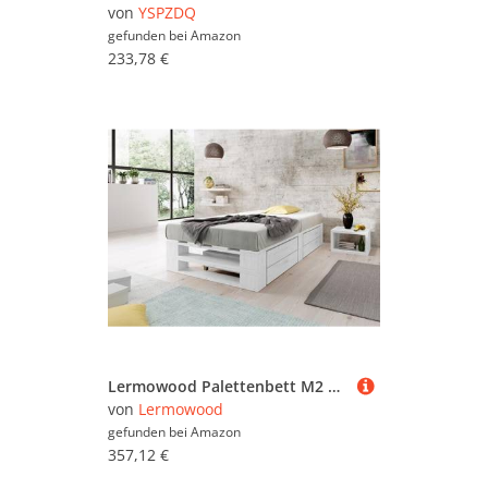
von
YSPZDQ
gefunden bei
Amazon
233,78 €
Lermowood Palettenbett M2 aus Holz 120 x 200 cm Weiß mit Lattenrost und 2 Bettkästen Holzbett 30cm Stabiles Seniorenbett Kinderbett Jugendbett Gästebett erhöhtes Bettgestell Futonbett Komforthöhe
von
Lermowood
gefunden bei
Amazon
357,12 €