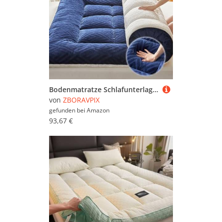
Bodenmatratze Schlafunterlage Topper, Japanische Futonmatratze, mehrfarbig, mehrere Größen(Blue,120 * 200 * 6cm/47 * 78 * 2in)
von
ZBORAVPIX
gefunden bei
Amazon
93,67 €