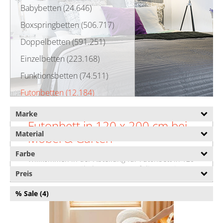
Babybetten (24.646)
Boxspringbetten (506.717)
Doppelbetten (591.251)
Einzelbetten (223.168)
Funktionsbetten (74.511)
Futonbetten (12.184)
Futonbett in 120 x 200 cm
Marke
(215)
Futonbett in 120 x 200 cm bei
Futonbett in 140 x 200 cm
Material
Möbel & Garten
(303)
Futonbetten in 160 x 200 cm
Farbe
Willkommen in der Abteilung für Futonbett in 120
(143)
x 200 cm von Möbel & Garten. Auf dieser Seite
Preis
Futonbetten mit Matratze
finden Sie eine umfassende Übersicht über
unsere Futonbett in 120 x 200 cm. Darunter
(8.173)
% Sale (4)
präsentieren wir auch Futonbett in 120 x 200 cm
Gästebetten (39.533)
von vielen angesagten und bekannten
Möbelherstellern wie
Generisch
,
Erst-Holz
und
Himmelbetten (5.291)