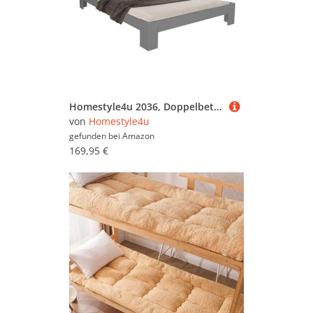
Homestyle4u 2036, Doppelbett Holzbett Futonbett 120x200 Grau Kiefer Bett Bettgestell Massivholz
von
Homestyle4u
gefunden bei
Amazon
169,95 €