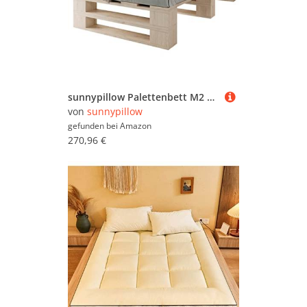
sunnypillow Palettenbett M2 aus Holz 120 x 200 cm mit Kopfteil und Lattenrost Stabiles Holzbett Seniorenbett Kinderbett erhöhtes Einzelbett Bettgestell Futonbett Komforthöhe Naturholz
von
sunnypillow
gefunden bei
Amazon
270,96 €