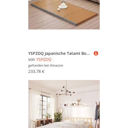
YSPZDQ Japanische Tatami Bodenmatte Faltbar als Futon & Kokosmatratze - Yoga Matte für Meditation, Zen Raum, Teezeremonie - Naturlatex, Gästebett oder Entspannungsfläche(A,120 x 200 x 3cm)
von
YSPZDQ
gefunden bei
Amazon
233,78 €