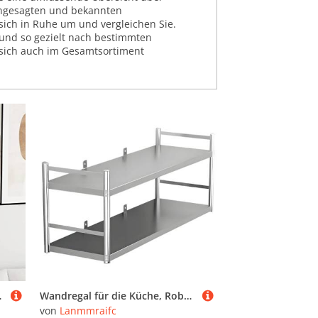
angesagten und bekannten
 sich in Ruhe um und vergleichen Sie.
 und so gezielt nach bestimmten
 sich auch im Gesamtsortiment
torage Display Books Decor
Wandregal für die Küche, Robustes schwebendes Regal aus Edelstahl, 2-lagiger Organizer für Töpfe und Pfannen für Gewerbe, Restaurant, Hauswirtschaftsraum, Garage(80X30X55cm)
von
Lanmmraifc