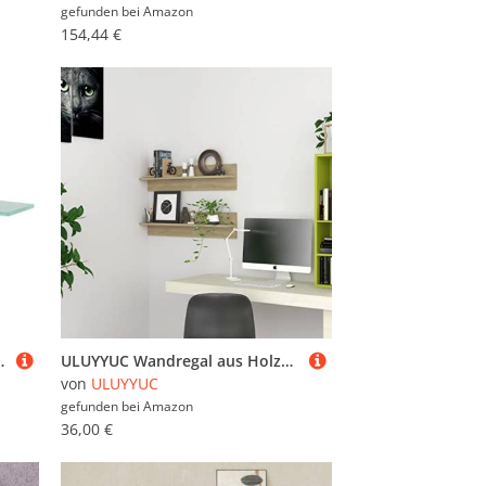
gefunden bei
Amazon
154,44 €
ür Wohnzimmer Bad und Schlafzimmer Tragkraft bis 10 kg
ULUYYUC Wandregal aus Holzwerkstoff 2 Stück Modernes Design 80 x 11,5 x 18 cm Stilvolle Ablage für Bücher Deko und Sammlerstücke Robustes Wandboard für Wohnzimmer Badezimmer und Küche
von
ULUYYUC
gefunden bei
Amazon
36,00 €