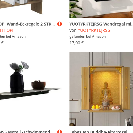
YITHOPI Wand-Eckregale 2 STK. Artisan-Eiche Regal für Deko Schwebendes Wandregal für Büro Wohnzimmer 40x40x49,5 Holzwerkstoff
YUOTYRKTEJRSG Wandregal mit Stange Schwarz 30x25x30 cm Schwebendes Regal Wand Regale
ITHOPI
von
YUOTYRKTEJRSG
den bei
Amazon
gefunden bei
Amazon
 €
17,00 €
YIHANSS Metall -schwimmende Regale - Wandregal für das Wall -Badezimmer für Dekor, Lagerung und Ausstellung im Schlafzimmer, Wohnzimmer, Büro, Küche, Flur und Dusche Caddy Organizer.
Labasuan Buddha-Altarregal, Wandregal, Statuenständer, Opfertisch, Buddha-Tempelschrein aus Holz mit Türen, chinesische Fengshui-Statuenvitrine(Wood,19.7 * 14.2 * 26in)