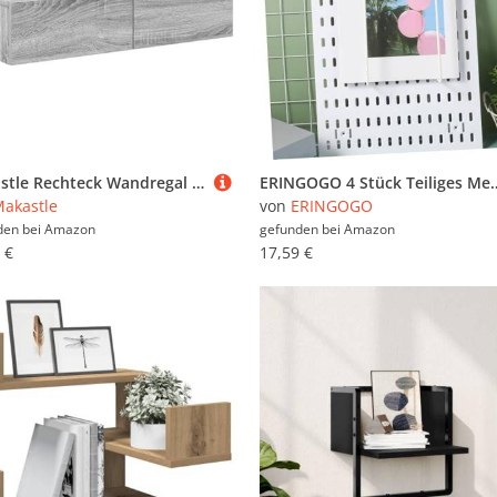
Makastle Rechteck Wandregal mit 2 Schubladen, Nachttisch Schwebende für Wohnzimmer Schlafzimmer, Tragkraft 60 kg, Grau Sonoma 80x33x17 cm Holzwerkstoff
ERINGOGO 4 Stück Teiliges Metall Wandregal Pegboard Hakenleiste Wandhalterung Weiß für 
akastle
von
ERINGOGO
den bei
Amazon
gefunden bei
Amazon
 €
17,59 €