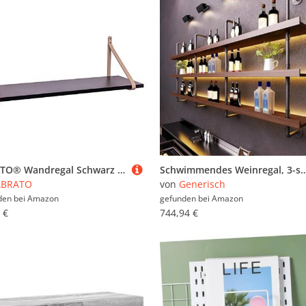
ABRATO® Wandregal Schwarz 100x25x1,8 cm Schweberegal mit Ledergurten Aufhängung Beige
Schwimmendes Weinregal, 3-stöckiges Wandregal für Likörflaschen, platzsparende Aufbewahrun
ABRATO
von
Generisch
den bei
Amazon
gefunden bei
Amazon
 €
744,94 €