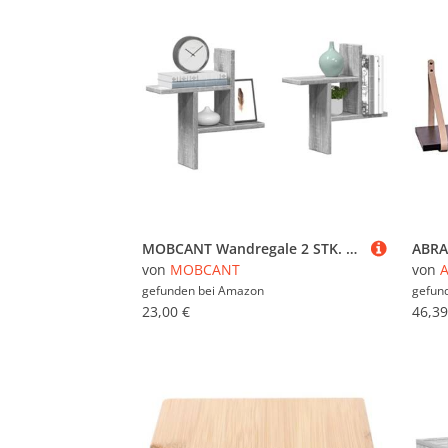
MOBCANT Wandregale 2 STK. Grau Sonoma 38x12x38 cm Holzwerkstoff, Bücherregal Wand Regalbrett Hängeregal Floating Shelves Verwendbar für Badezimmer Wohnzimmer Arbeitszimmer Waschküche
von
MOBCANT
von
gefunden bei
Amazon
gefun
23,00 €
46,39