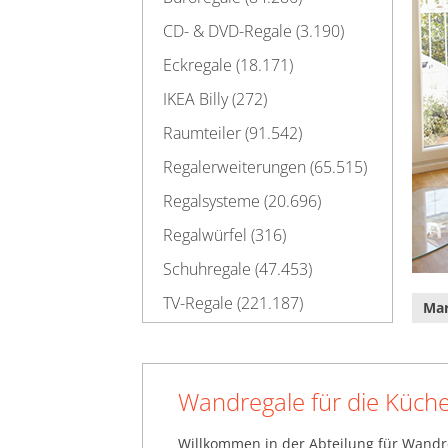
CD- & DVD-Regale (3.190)
Eckregale (18.171)
IKEA Billy (272)
Raumteiler (91.542)
Regalerweiterungen (65.515)
Regalsysteme (20.696)
Regalwürfel (316)
Schuhregale (47.453)
TV-Regale (221.187)
Ma
Wandregale (116.703)
Schienen für Wandregale (57)
Wandregale für die Küche
Wandregale für die Küch
(77.669)
Würfel-Wandregale (749)
Willkommen in der Abteilung für Wandre