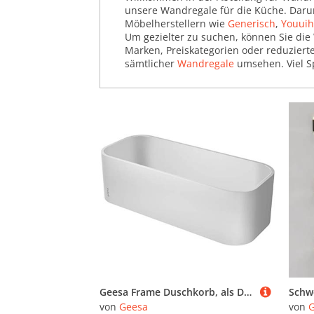
unsere Wandregale für die Küche. Daru
Weinregale (55.011)
Möbelherstellern wie
Generisch
,
Youui
Um gezielter zu suchen, können Sie die 
Marken, Preiskategorien oder reduziert
sämtlicher
Wandregale
umsehen. Viel S
Geesa Frame Duschkorb, als Duschablage oder Wandregal zu verwenden, Kunststoff, Farbe: Weiß, 250 x 80 x 110 mm
von
Geesa
von
G