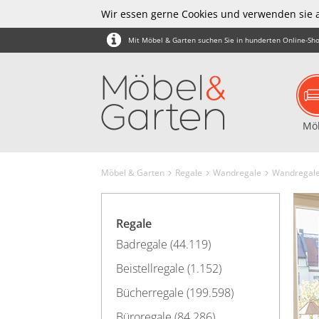
Wir essen gerne Cookies und verwenden sie 
Mit Möbel & Garten suchen Sie in hunderten Online-Sho
Mö
Möbel & Garten
Regale
Wandregale
Wandregale 
Regale
Badregale (44.119)
Beistellregale (1.152)
Bücherregale (199.598)
Büroregale (84.286)