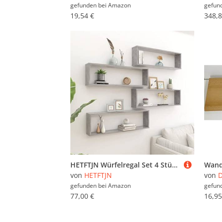
gefunden bei
Amazon
gefun
19,54 €
348,8
HETFTJN Würfelregal Set 4 Stück Betongrau 100x15x30 cm aus Holzwerkstoff Schwebendes Wandregal für Bücher Deko und Pflanzen im Wohnzimmer Schlafzimmer oder Flur
von
HETFTJN
von
D
gefunden bei
Amazon
gefun
77,00 €
16,95