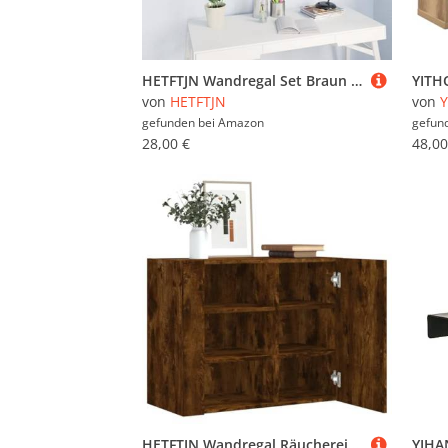
HETFTJN Wandregal Set Braun Eichen-Optik Holzwerkstoff Schwebendes Regal mit U-Form Design 30 45 60 cm Maximale Belastbarkeit 40 kg für Wohnzimmer Küche und Badezimmer
von
HETFTJN
von
Y
gefunden bei
Amazon
gefun
28,00 €
48,00
HETFTJN Wandregal Räuchereiche 75x 35 x 60 cm Holzwerkstoff mit 6 Fächern Wandmontage für Wohnzimmer Badezimmer und Küche