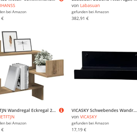
YIHANSS
von
Labasuan
den bei
Amazon
gefunden bei
Amazon
 €
382,91 €
HETFTJN Wandregal Eckregal 2 Stück Artisan Eiche Holzwerkstoff 40x40x49.5 cm Platzsparendes Design für Wohnzimmer Schlafzimmer und Badezimmer
VICASKY Schwebendes Wandregal mit Lippe aus Robustem Metall Platzsparend und Vielseitig für Küche Wohnzimmer Büro Modernes Nordisches Design Praktische Aufbewahrungslösung
ETFTJN
von
VICASKY
den bei
Amazon
gefunden bei
Amazon
 €
17,19 €