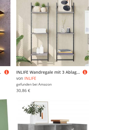
gslösung für Hausbar und Esszimmer
INLIFE Wandregale mit 3 Ablagen & Stangen 2 STK. Grau Sonoma,Möbel,Regalsysteme,Wandregale,Grau,8.4 KG,836261
von
INLIFE
gefunden bei
Amazon
30,86 €