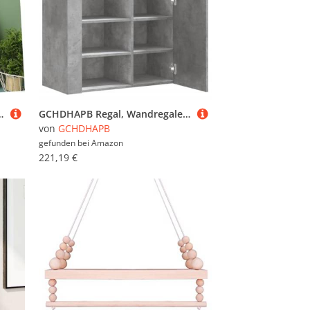
Vielseitige Aufbewahrung und Flexible Anordnung für Zuhause Büro Werkstatt
GCHDHAPB Regal, Wandregale & Ledges-Wandschrank, Betongrau, 75 x 35 x 60 cm, Holzwerkstoff
von
GCHDHAPB
gefunden bei
Amazon
221,19 €