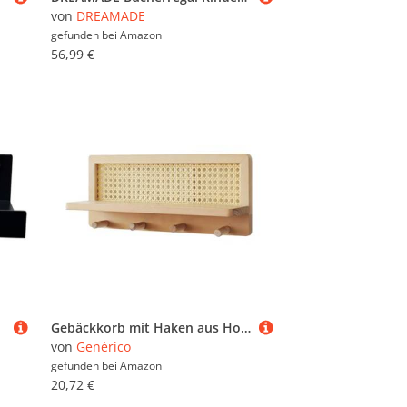
von
DREAMADE
gefunden bei
Amazon
56,99 €
Gebäckkorb mit Haken aus Holz, dekoratives Wandregal mit Haken, Bauernhof-Wandregal, Mehrzweck-Wandregal für Büro, Schlüssel, Mäntel und
von
Genérico
gefunden bei
Amazon
20,72 €