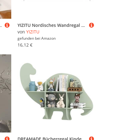
 Wall Shelf Regalboden für Schlafzimmer Wohnzimmer Küche Arbeitszimmer
YIZITU Nordisches Wandregal aus Holz mit Kleiderständer, Bauernhaus, schwebende Regale, Bücherregal für Wohnheim, Wohnzimmer, Schlafzimmer
von
YIZITU
gefunden bei
Amazon
16,12 €
DREAMADE Bücherregal Kinder Wand, Dinosaurier Wandregal für Bücher Spielzeuge, Kinder Regal Kinderzimmer aus Holz, Kinderregal mit 6 Fächern für Kinderzimmer 105,5 x 16 x 78,5 cm