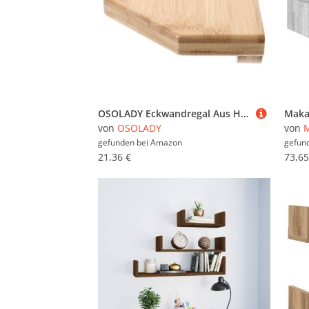
OSOLADY Eckwandregal Aus Holz Für Wandmontage Schwebendes Design Dekoratives Wandregal Zum Organisieren Von Kleinigkeiten
von
OSOLADY
von
M
gefunden bei
Amazon
gefun
21,36 €
73,65