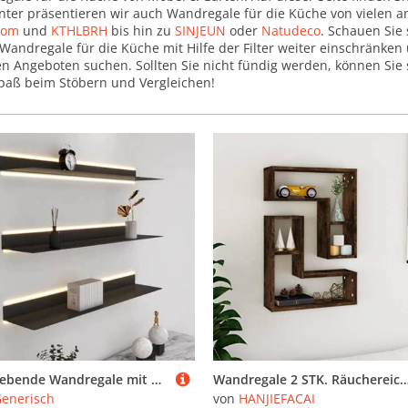
nter präsentieren wir auch Wandregale für die Küche von vielen 
hom
und
KTHLBRH
bis hin zu
SINJEUN
oder
Natudeco
. Schauen Sie
Wandregale für die Küche mit Hilfe der Filter weiter einschränken
en Angeboten suchen. Sollten Sie nicht fündig werden, können Sie
paß beim Stöbern und Vergleichen!
Schwebende Wandregale mit eingebauter Beleuchtung für Bücher und Deko-Display im Wohnzimmer
Wandregale 2 STK. Räuchereiche Holzwerkstoff 50x15x50 cm Wall Shelves Floating Shelves for Living Room Bedroom S
enerisch
von
HANJIEFACAI