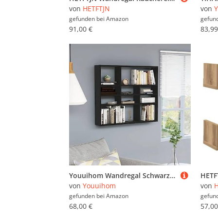
von
HETFTJN
von
gefunden bei
Amazon
gefun
91,00 €
83,99
Youuihom Wandregal Schwarz Holzwerkstoff 90x16x78 cm mit 10 offenen Fächern für Bücher Deko und Pflanzen im Wohnzimmer Bad oder Küche
von
Youuihom
von
H
gefunden bei
Amazon
gefun
68,00 €
57,00