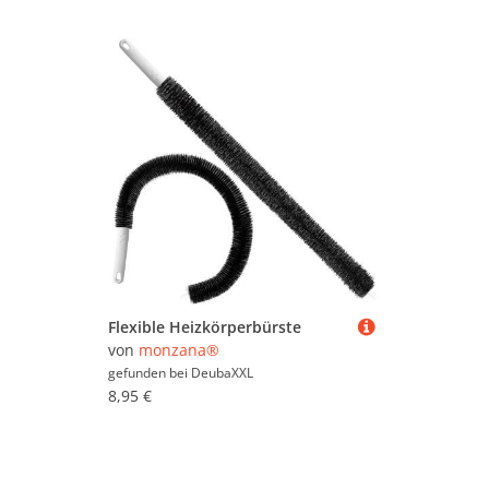
angesagten und bekannten Möbelherstellern wie
Generisch
,
Generic
und
HOMEA
bis hin zu
Chingcoo
oder
Euyehn
. Schauen Sie sich in Ruhe
um und vergleichen Sie. Um gezielter zu suchen,
können Sie die Staubwedel & Heizkörperbürsten
mit Hilfe der Filter weiter einschränken und so
gezielt nach bestimmten Marken, Preiskategorien
oder reduzierten Angeboten suchen. Sollten Sie
nicht fündig werden, können Sie sich auch im
Gesamtsortiment sämtlicher
Reinigung
umsehen.
Viel Spaß beim Stöbern und Vergleichen!
Flexible Heizkörperbürste
von
monzana®
gefunden bei
DeubaXXL
8,95 €