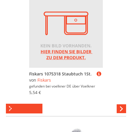
Fiskars 1075318 Staubtuch 1St.
von
Fiskars
gefunden bei voelkner DE über
Voelkner
5,54 €
Staubwedel
Hi
stöber