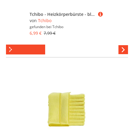
Tchibo - Heizkörperbürste - blau
von
Tchibo
gefunden bei
Tchibo
6,99 €
7,99 €
Staubtücher
Hi
stöber