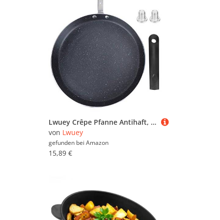
Lwuey Crêpe Pfanne Antihaft, 26cm Aluminium Pfannkuchenpfanne für Induktion Flachboden Omlett Pancake Pfanne Crêpes Eier Steak Spülmaschinenfest Temperaturanzeige Abnehmbar Griff
von
Lwuey
gefunden bei
Amazon
15,89 €