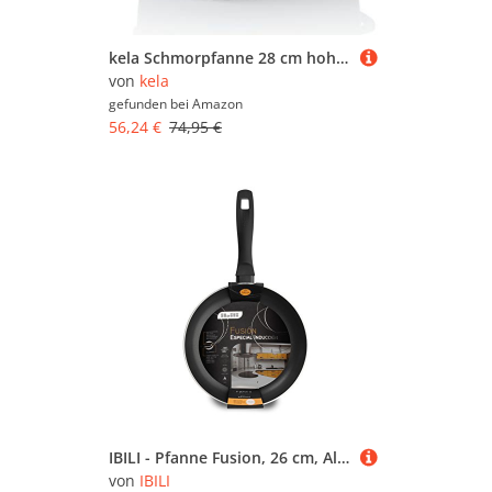
kela Schmorpfanne 28 cm hoher Rand ATURA, Induktion Servierpfanne mit Deckel 6 L, Aluguss keramisch beschichtet, Paella Pfanne
von
kela
gefunden bei
Amazon
56,24 €
74,95 €
IBILI - Pfanne Fusion, 26 cm, Aluminium, Anti-Haft, geeignet für Induktion, Schwarz
von
IBILI