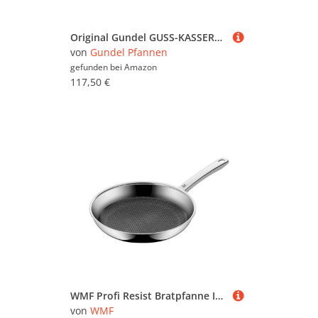
Original Gundel GUSS-KASSEROLLE INDUKTION, Pfanne hoher Rand Ø 24 cm, Höhe 7,5 cm, BIOTAN-Oberfläche, backofenfeste Griffe
von
Gundel Pfannen
gefunden bei
Amazon
117,50 €
WMF Profi Resist Bratpfanne Induktion 24 cm, Mehrschichtmaterial beschichtet, Pfanne kratzfest, Wabenstruktur, Edelstahlgriff, backofenfest
von
WMF