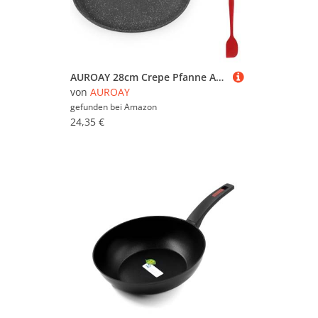
AUROAY 28cm Crepe Pfanne Antihaftpfanne mit Holz-Pfannenwender & Mini-Pfannenheber, Pfannkuchenpfanne Omelettpfanne PFOA-frei, geeignet für Induktion, Elektro, Keramik und Gasherden
von
AUROAY
gefunden bei
Amazon
24,35 €