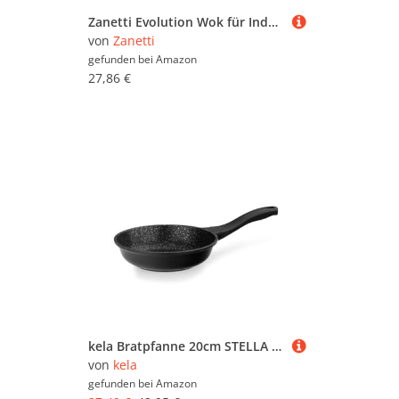
Zanetti Evolution Wok für Induktion, Durchmesser 28 cm, Pfanne mit Antihaftboden, hohe Dicke, bequemer Griff, Schwarz
von
Zanetti
gefunden bei
Amazon
27,86 €
kela Bratpfanne 20cm STELLA NOVA, kleine Pfanne Induktion mit Oil Control System, Aluguss beschichtet, Softtouchgriff
von
kela
gefunden bei
Amazon