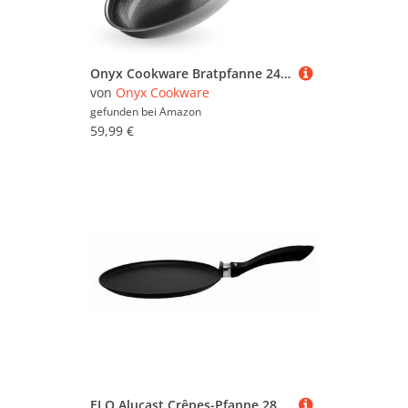
Onyx Cookware Bratpfanne 24 cm | Beschichtete Pfanne Induktion | Für alle Herdarten | Kratzfeste Antihaft-Oberfläche | 3-Schicht Edelstahl/Aluminium | Ofenfest bis 260°C | PFAS-frei
von
Onyx Cookware
gefunden bei
Amazon
59,99 €
ELO Alucast Crêpes-Pfanne 28 cm, aus hochwertigem Aluminiumguss- hochwertige Antihaft Pfanne PFAS- frei mit ELODUR® Select Beschichtung, Bratpfanne Induktion, schwarz