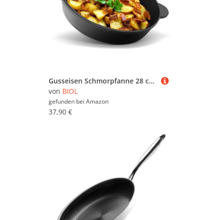
Gusseisen Schmorpfanne 28 cm BRIZOLL Pfanne Servierpfanne Bratpfanne Kasserolle Topf Bräter Bratentopf backofengeeignet induktion Backen Schmoren Braten
von
BIOL
gefunden bei
Amazon
37,90 €