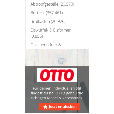
Abtropfgestelle (20.570)
Besteck (357.461)
Brotkästen (20.926)
Eiswürfel- & Eisformen
(9.856)
Flaschenöffner &
Korkenzieher (16.049)
Geschirr (1.116.385)
Gläser (924.771)
Haushaltsscheren (22.040)
Kannen & Karaffen (84.764)
Für deinen individuellen Stil
findest du bei OTTO genau die
Käseglocken (1.318)
richtigen Möbel & Accessoires.
Küchenelektronik (280.716)
Jetzt entdecken
Küchenzubehör (29.754)