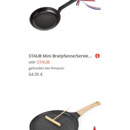
STAUB Mini Bratpfanne/Servierofanne/Auflaufform, 12 cm, 0,15 L, mit mattSchwarzer Emaillierung im Inneren der Pfanne, für alle Herdarten inkl. Induktion & Backofen, Schwarz
von
STAUB
gefunden bei
Amazon
64,95 €