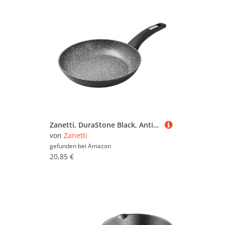
Zanetti, DuraStone Black, Antihaft-Pfanne, geeignet für alle Herdarten, einschließlich Induktion, stabiler Boden, dicke Beschichtung, Soft-Touch-Griff, Durchmesser 28 cm
von
Zanetti
gefunden bei
Amazon
20,85 €