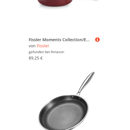
Fissler Moments Collection/Emaillierte Gusseisen-Pfanne (Ø 26 cm) antihaftend, hoher Rand, mit Ausgießern, Aufhänge-Öse, PFAS/PTFE-frei, Induktion – Burgunderrot
von
Fissler
gefunden bei
Amazon
89,25 €