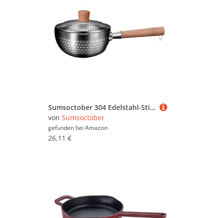
Tabletts (84.684)
FISSLER
bis hin zu
TTISJHK
oder
Hamwesh
.
Schauen Sie sich in Ruhe um und vergleichen Sie.
Töpfe (184.709)
Um gezielter zu suchen, können Sie die
Induktionspfannen mit Hilfe der Filter weiter
einschränken und so gezielt nach bestimmten
Marken, Preiskategorien oder reduzierten
Angeboten suchen. Sollten Sie nicht fündig
werden, können Sie sich auch im
Gesamtsortiment sämtlicher
Pfannen
umsehen.
Viel Spaß beim Stöbern und Vergleichen!
Sumsoctober 304 Edelstahl-Stielkasserolle mit Holzgriff und Doppelausgießer, gehämmerter Kochtopf für Induktion, Gasherd, kleine Pfanne für Saucen, Suppen, Milch, Kochen (1400 ml)
von
Sumsoctober
gefunden bei
Amazon
26,11 €