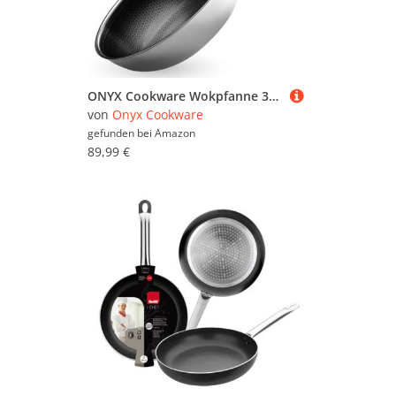
ONYX Cookware Wokpfanne 30 cm | Beschichtete Pfanne Induktion | Bratpfanne für alle Herdarten | Kratzfeste Antihaft-Oberfläche | 3-Schicht Edelstahl/Aluminium, Ofenfest bis 260°C, PFAS-frei Wok Pfanne
von
Onyx Cookware
gefunden bei
Amazon
89,99 €