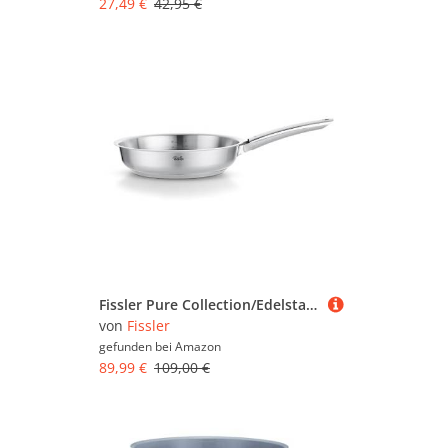
27,49 €
42,95 €
Fissler Pure Collection/Edelstahl-Pfanne (Ø 24 cm) unbeschichtete Stielpfanne, Innenskalierung, MADE IN GERMANY – Induktion
von
Fissler
gefunden bei
Amazon
89,99 €
109,00 €