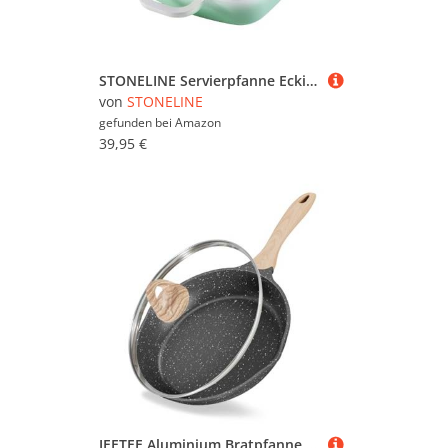
STONELINE Servierpfanne Eckig 20 cm, Eckige Pfanne Induktion mit Deckel, Aroma Funktion, Aluguss, Antihaft Pfanne Beschichtet mit echten Steinpartikeln, Für alle Herdarten, Backofen, Mint
von
STONELINE
gefunden bei
Amazon
39,95 €
JEETEE Aluminium Bratpfanne 20 cm Glasdeckel, Pfanne mit Antihaft-Beschichtung, Induktion Gas Elektro Ofen, groß robust & langlebig, Induktionspfanne Pfannenset mit Handgriff, PFOA-frei (Grau)