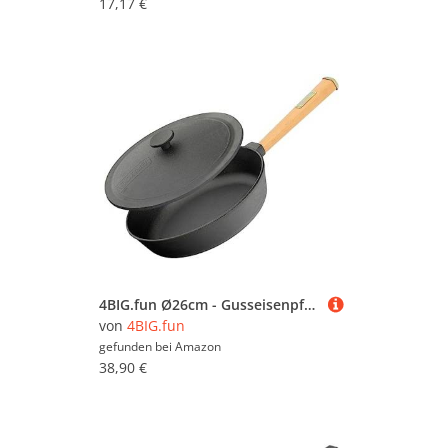
17,17 €
4BIG.fun Ø26cm - Gusseisenpfanne - 50mm hoch Abnehmbarer Holzgriff - Deckel aus Gusseisen - Gußeisen Pfanne - geeignet für Gasgrill, Backofen, Feuerstelle Induktion und alle Herdarten
von
4BIG.fun
gefunden bei
Amazon
38,90 €