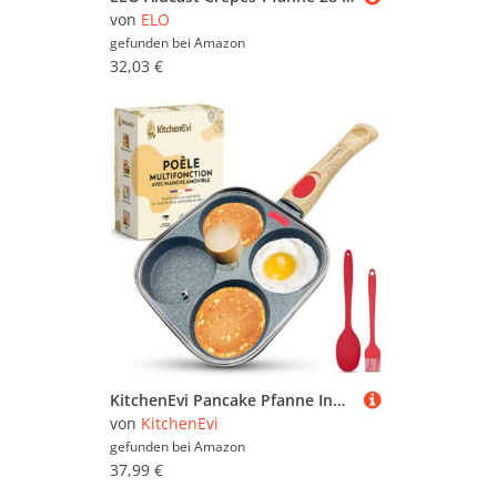
von
ELO
gefunden bei
Amazon
32,03 €
KitchenEvi Pancake Pfanne Induktion Antihaft – mit abnehmbarem Griff, Glasdeckel & Pfannenwendern – Ideal für Eier, Pfannkuchen & Blinis – 4 Mulden – PFOA-frei
von
KitchenEvi
gefunden bei
Amazon
37,99 €