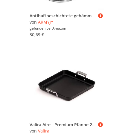
Antihaftbeschichtete gehämmerte Pfanne, kratzfest, gleichmäßiges Erhitzen, Kochgeschirr für alle Herde, Gas, Elektro, Induktion, kompatibel mit 22 cm, 26 cm, 30 cm (26 cm)
von
ARMYJY
gefunden bei
Amazon
30,69 €
Valira Aire - Premium Pfanne 28x28 cm Aluminiumguss Hergestellt in Spain, geeignet für die Induktion
von
Valira