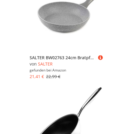
SALTER BW02763 24cm Bratpfanne - Geschmiedetes Aluminium Pfanne mit Antihaftbeschichtung, Universalpfanne Induktion, Spülmaschinenreinigung geeignet, Marblestone Kollektion, für Fisch/Fleisch/Gemüse
von
SALTER
gefunden bei
Amazon
21,41 €
22,99 €