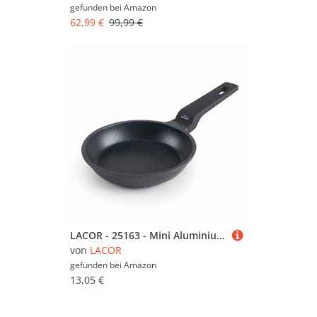
gefunden bei
Amazon
62,99 €
99,99 €
LACOR - 25163 - Mini Aluminium Pfanne Cast 100% frei PFOA, Antihaft-Doppelschicht, geeignet für Induktion, Ergonomischer Griff Soft Touch, Ø 14 x 3cm, Schwarz
von
LACOR
gefunden bei
Amazon
13,05 €