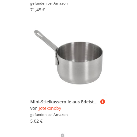
gefunden bei
Amazon
71,45 €
Mini-Stielkasserolle aus Edelstahl, 100 ml, Milchtopf, kleine Pfanne mit langem Griff zum Kochen von Kaffee, Butter, Soße, Babynahrung, Erhitzen für Gas, elektrische Induktion (Silber (80 ml)
von
Jotekonoby
gefunden bei
Amazon
5,02 €