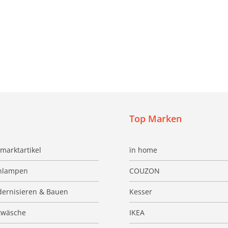
Top Marken
marktartikel
ïn home
hlampen
COUZON
ernisieren & Bauen
Kesser
twäsche
IKEA