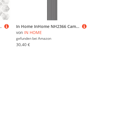
Fliesen, Weiß/gebrochenes Weiß, 25,4 x 25,4 cm
In Home InHome NH2366 Caming Line Buntglas-Aufkleber, Schwarz
von
IN HOME
gefunden bei
Amazon
30,40 €