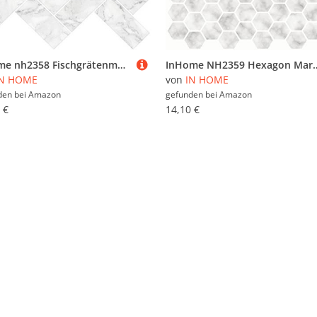
Inhome nh2358 Fischgrätenmuster Carrara schälen und Stick Duett Fliesen, weiß/creme
InHome NH2359 Hexagon Marble Peel and Stick Backsplash 
IN HOME
von
IN HOME
den bei
Amazon
gefunden bei
Amazon
 €
14,10 €