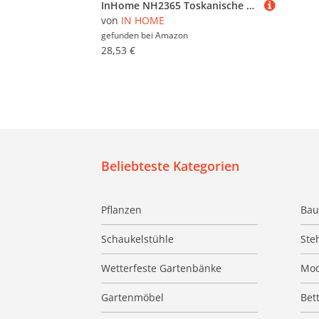
InHome NH2365 Toskanische Fliesenfliesen, zum Abziehen und Aufkleben, mehrfarbig, 6,3 x 6,3 cm
von
IN HOME
gefunden bei
Amazon
28,53 €
Beliebteste Kategorien
Pflanzen
Bau
Schaukelstühle
Ste
Wetterfeste Gartenbänke
Mod
Gartenmöbel
Bet