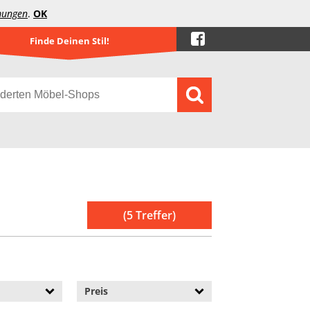
mungen
.
OK
Finde Deinen Stil!
(5 Treffer)
Preis