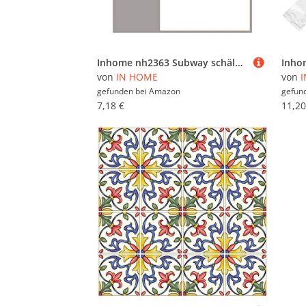
Inhome nh2363 Subway schälen und Stick Duett Fliesen, weiß/creme
von
IN HOME
von
gefunden bei
Amazon
gefun
7,18 €
11,20