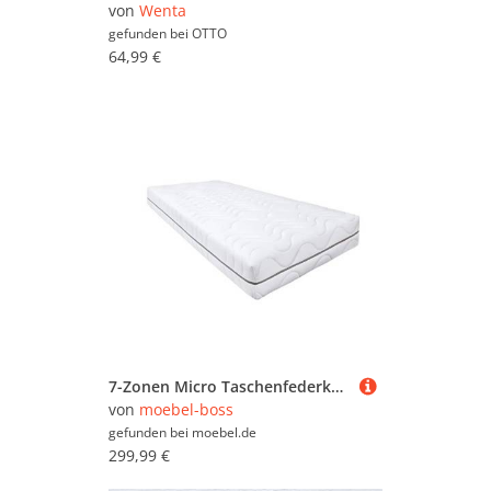
von
Wenta
gefunden bei
OTTO
64,99 €
7-Zonen Micro Taschenfederkern Matratze mit Gel Duett Abdeckung 90 x 200 cm
von
moebel-boss
gefunden bei
moebel.de
299,99 €