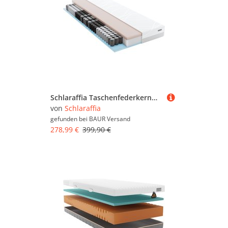
Schlaraffia Taschenfederkernmatratze "myNap Premium Matratze,Testsieger Stiftung Warentest 10/2023, Note 1,6" 19 cm hoch 500 Federn 1 Stk. tlg. Härtegrad 3, in 90x200 und weiteren Größen erhältlich
von
Schlaraffia
gefunden bei
BAUR Versand
278,99 €
399,90 €