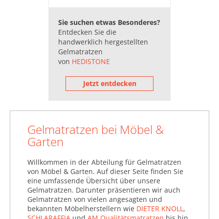
Kaltschaummatratzen
Sie suchen etwas Besonderes?
(13.148)
Entdecken Sie die
Latexmatratzen (2.660)
handwerklich hergestellten
Gelmatratzen
Matratzenschoner (17.784)
von
HEDISTONE
Matratzentopper & Auflagen
Jetzt entdecken
(194.666)
Naturmatratzen (248.501)
Rollroste (2.855)
Gelmatratzen bei Möbel &
Verstellbare Lattenroste
Garten
(10.256)
Willkommen in der Abteilung für Gelmatratzen
von Möbel & Garten. Auf dieser Seite finden Sie
eine umfassende Übersicht über unsere
Gelmatratzen. Darunter präsentieren wir auch
Gelmatratzen von vielen angesagten und
bekannten Möbelherstellern wie
DIETER KNOLL
,
SCHLARAFFIA
und
AM Qualitätsmatratzen
bis hin