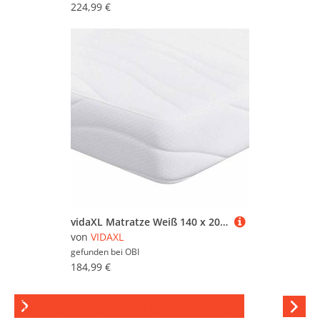
224,99 €
vidaXL Matratze Weiß 140 x 200 cm Gel-Speicherschaum 4106318
von
VIDAXL
gefunden bei
OBI
184,99 €
Gelmatratzen in 180 x 200 cm
Hi