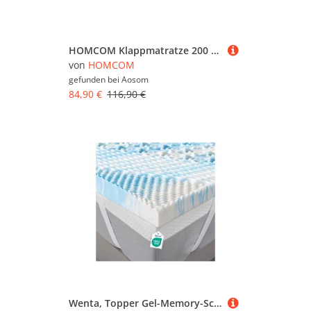
HOMCOM Klappmatratze 200 x 90 cm, 15 cm 3-teilige klappbar Gästematratze, Faltmatratze mit waschbarem Bezug, Reisematratze aus Gel-Memory-Schaum für Gäste, Reisen, Yoga, Oeko-Tex geprüft Aosom
von
HOMCOM
gefunden bei
Aosom
84,90 €
116,90 €
Wenta, Topper Gel-Memory-Schaum, 5-Zonen Matratzentopper, 5 cm hoch, Gel Topper, (mittleres Liegegefühl, Bezug abnehmbar und waschbar, rutschfest mit Fixierbändern, OEKO-TEX), Für Matratzen und Boxspringbetten, 90/120/140/160/180 x 200 cm