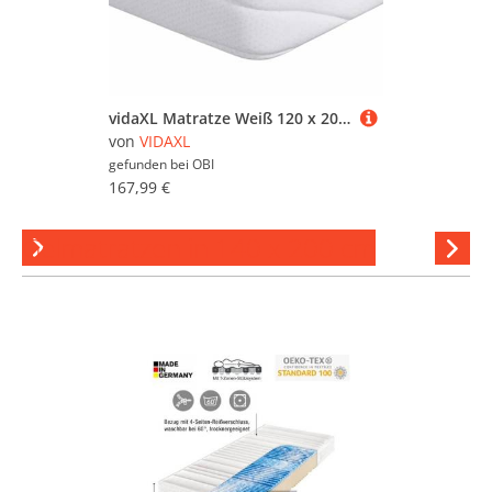
vidaXL Matratze Weiß 120 x 200 cm Gel-Speicherschaum 4106316
von
VIDAXL
gefunden bei
OBI
167,99 €
Gelmatratzen in 140 x 200 cm
Hi
stöber