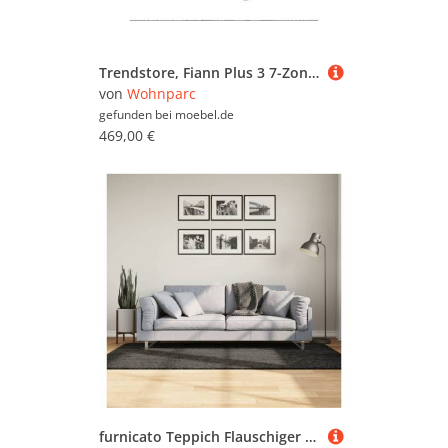
Trendstore, Fiann Plus 3 7-Zonen-Gel-Komfortschaum-Matratze - H3 - 100 x 200
von
Wohnparc
gefunden bei
moebel.de
469,00 €
furnicato Teppich Flauschiger Anthrazit 100x200 cm 30 mm Florhöhe, 100 x 200 cm, Rutschfester Wohnzimmerteppich mit Gel-Rückseite und faltbarer Form