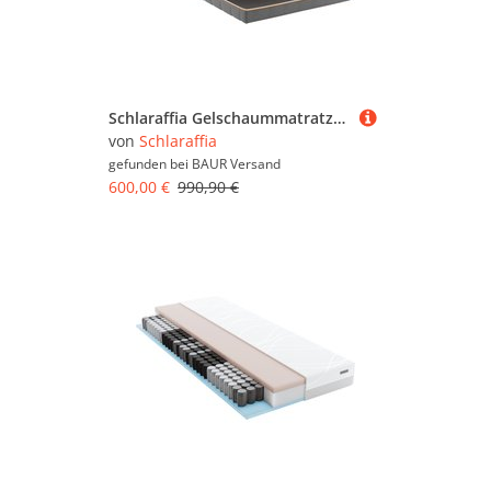
Schlaraffia Gelschaummatratze "GELTEX Quantum Touch Next 200, Matratze 90x200, 140x200 und mehr" 20 cm hoch Raumgewicht: 43 kg/m³ 1 Stk. tlg. GELTEX Next-Auflage, langlebig (RG 43)
von
Schlaraffia
gefunden bei
BAUR Versand
600,00 €
990,90 €