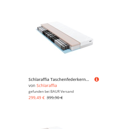
Schlaraffia Taschenfederkernmatratze "myNap Premium Matratze,Testsieger Stiftung Warentest 10/2023, Note 1,6" 19 cm hoch 500 Federn 1 Stk. tlg. Härtegrad 3, in 90x200 und weiteren Größen erhältlich
von
Schlaraffia
gefunden bei
BAUR Versand
299,49 €
399,90 €