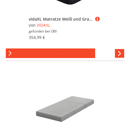
vidaXL Matratze Weiß und Grau 180 x 200 cm Gel-Speicherschaum 4106356
von
VIDAXL
gefunden bei
OBI
354,99 €
Gelmatratzen in 90 x 200 cm
Hi
stöber