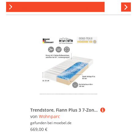
Gelmatratzen in 120 x 200 cm
Hi
stöber
Trendstore, Fiann Plus 3 7-Zonen-Gel-Komfortschaum-Matratze - H2 - 120 x 200
von
Wohnparc
gefunden bei
moebel.de
669,00 €