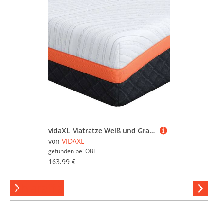
vidaXL Matratze Weiß und Grau 90 x 200 cm Gel-Speicherschaum 4106350
von
VIDAXL
gefunden bei
OBI
163,99 €
Schlaraffia
Hi
stöber