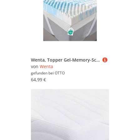
Wenta, Topper Gel-Memory-Schaum, 5-Zonen Matratzentopper, 5 cm hoch, Gel Topper, (mittleres Liegegefühl, Bezug abnehmbar und waschbar, rutschfest mit Fixierbändern, OEKO-TEX), Für Matratzen und Boxspringbetten, 90/120/140/160/180 x 200 cm
von
Wenta
gefunden bei
OTTO
64,99 €