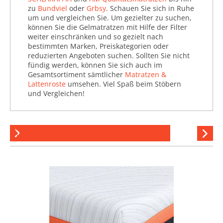
zu
Bundviel
oder
Grbsy
. Schauen Sie sich in Ruhe
um und vergleichen Sie. Um gezielter zu suchen,
können Sie die Gelmatratzen mit Hilfe der Filter
weiter einschränken und so gezielt nach
bestimmten Marken, Preiskategorien oder
reduzierten Angeboten suchen. Sollten Sie nicht
fündig werden, können Sie sich auch im
Gesamtsortiment sämtlicher
Matratzen &
Lattenroste
umsehen. Viel Spaß beim Stöbern
und Vergleichen!
Gelmatratzen in 100 x 200 cm
Hi
stöber