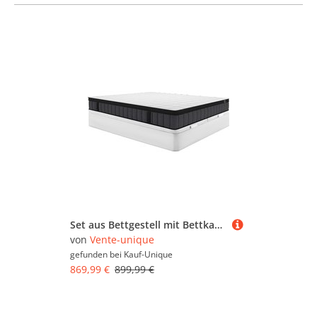
stöber
Set aus Bettgestell mit Bettkasten + Matratze - 180 x 200 cm - Hybridmatratze - 7-Zonen-Taschenfederkern & Memory Gel - Stärke 25 cm - Weiß - TOLCA von YSMÉE
von
Vente-unique
gefunden bei
Kauf-Unique
869,99 €
899,99 €