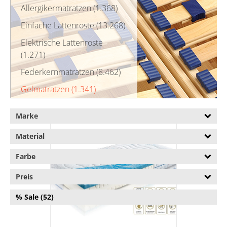
Allergikermatratzen (1.368)
Einfache Lattenroste (13.268)
Elektrische Lattenroste
(1.271)
Federkernmatratzen (8.462)
Gelmatratzen (1.341)
Gelmatratzen in 100 x 200 cm
(63)
Marke
Gelmatratzen in 120 x 200 cm
Material
(39)
Gelmatratzen in 140 x 200 cm
Farbe
(61)
Gelmatratzen in 180 x 200 cm
Preis
(64)
% Sale (52)
Gelmatratzen in 90 x 200 cm
(66)
Schlaraffia (83)