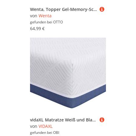
Wenta, Topper Gel-Memory-Schaum, 5-Zonen Matratzentopper, 5 cm hoch, Gel Topper, (mittleres Liegegefühl, Bezug abnehmbar und waschbar, rutschfest mit Fixierbändern, OEKO-TEX), Für Matratzen und Boxspringbetten, 90/120/140/160/180 x 200 cm
von
Wenta
gefunden bei
OTTO
64,99 €
vidaXL Matratze Weiß und Blau 140 x 200 cm Gel-Speicherschaum 4106342
von
VIDAXL
gefunden bei
OBI