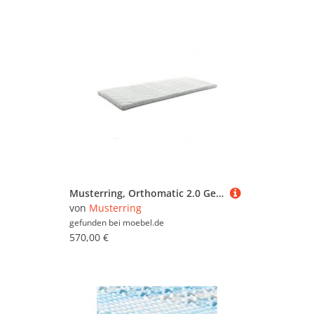
Musterring, Orthomatic 2.0 Gel Topper – Raumgewicht 40 kg/m³ - klimaneutraler Stretchbezug oben 786 - 120 x 200, Modern, Zeitlos
von
Musterring
gefunden bei
moebel.de
570,00 €