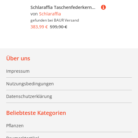
Schlaraffia Taschenfederkernmatratze "myNap Premium Matratze,Testsieger Stiftung Warentest 10/2023, Note 1,6" 19 cm hoch 500 Federn 1 Stk. tlg. Härtegrad 3, in 90x200 und weiteren Größen erhältlich
von
Schlaraffia
gefunden bei
BAUR Versand
383,99 €
599,90 €
Über uns
Impressum
Nutzungsbedingungen
Datenschutzerklärung
Beliebteste Kategorien
Pflanzen