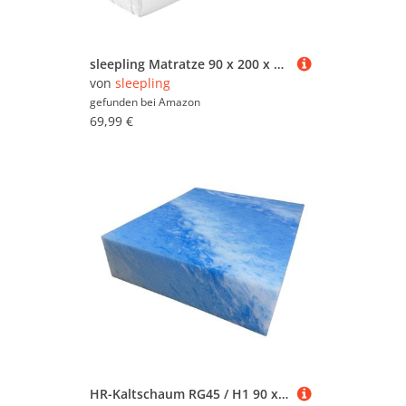
sleepling Matratze 90 x 200 x 15 cm, Rollmatratze Gästematratze, Komfort- Kaltschaummatratze, Made in EU, Bezug waschbar, Ökotex 100, Härtegrad 2, weiß
von
sleepling
gefunden bei
Amazon
69,99 €
HR-Kaltschaum RG45 / H1 90 x 200 cm 20 cm nein