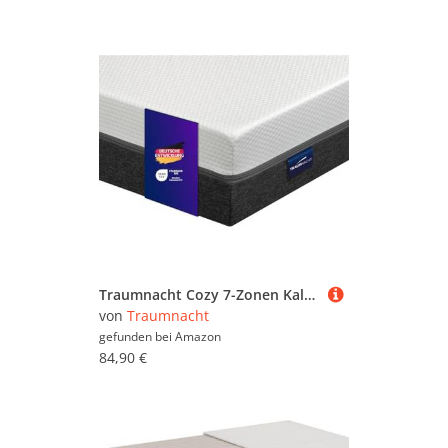
Traumnacht Cozy 7-Zonen Kaltschaummatratze mit hochwertiger Sky-Therm Auflage Öko-Tex Zertifiziert, Härtegrad 3 (mittelfest), 90 x 200 cm, Höhe 19 cm, produziert nach deutschem Qualitätsstandard
von
Traumnacht
gefunden bei
Amazon
84,90 €