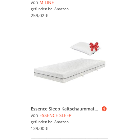
von
M LINE
gefunden bei
Amazon
259,02 €
Essence Sleep Kaltschaummatratze - 90 x 200 x 18 cm, 7- Zonen Schaum Matratze mit 1 Kissen, H3 für alle Schlaftypen, Rollmatratze - Atmungsaktiv Bequem und Langlebig, Memory Foam, Öko-Tex Zertifiziert
von
ESSENCE SLEEP
gefunden bei
Amazon
139,00 €