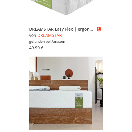
DREAMSTAR Easy Flex | ergonomische 7-Zonen Kaltschaummatratze | Öko-Tex Zertifiziert | Härtegrad 2 und 3 (H2 & H3) | Rollmatratze | Made in EU I 90 x 200 cm
von
DREAMSTAR
gefunden bei
Amazon
49,90 €