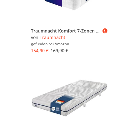
Traumnacht Komfort 7-Zonen 2 in 1 Duo Kaltschaummatratze, Testsieger Stiftung Warentest 03/2021 in 140er Größe, Öko-Tex zertifiziert, 90 x 200 cm, entwickelt in Deutschland
von
Traumnacht
gefunden bei
Amazon
154,90 €
169,90 €