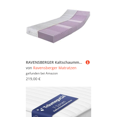
RAVENSBERGER Kaltschaummatratze Ortho-PUR | 90 x 200 cm | Höhe 18 cm | Härtegrad H4 | 7-Zonen | waschbarer Baumwoll-Doppeltuch-Bezug | Oeko-TEX® Standard 100 Zertifiziert | Made in Germany
von
Ravensberger Matratzen
gefunden bei
Amazon
219,00 €