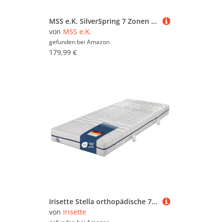
MSS e.K. SilverSpring 7 Zonen Taschenfederkernmatratze Premium 90 x 200 cm H3 / Kaltschaum mit Premium SilverCare Bezug inkl. Steppung, Sommer und Winterseite waschbar bis 60 °C
von
MSS e.K.
gefunden bei
Amazon
179,99 €
Irisette Stella orthopädische 7-Zonen Kaltschaummatratze, Härtegrad 3 (mittelfest), 90 x 200 cm, Öko-Tex Zertifiziert, produziert in Deutschland
von
Irisette