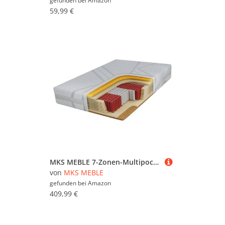
gefunden bei
Amazon
59,99 €
MKS MEBLE 7-Zonen-Multipocketmatratze mit Visco- & Kaltschaum-Schichten – ergonomisch, punktelastisch & atmungsaktiv – Härtegrad H3/H4 – ELORI (Bezug Lux, 90 x 200 cm)
von
MKS MEBLE
gefunden bei
Amazon
409,99 €