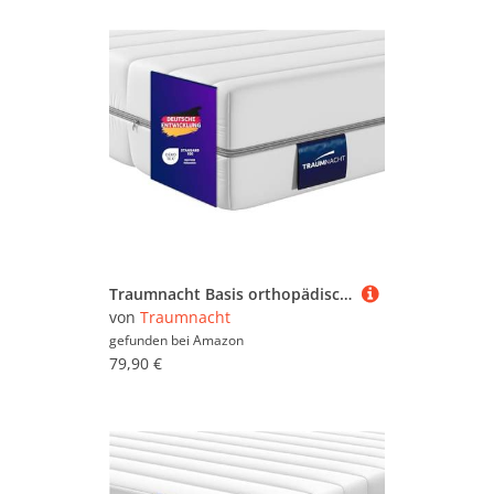
Traumnacht Basis orthopädische 7-Zonen Kaltschaummatratze für alle Schlaftypen, Härtegrad H3 (mittelfest), 90 x 200 cm, weiß, Öko-Tex zertifiziert, produziert nach deutschem Qualitätsstandard
von
Traumnacht
gefunden bei
Amazon
79,90 €