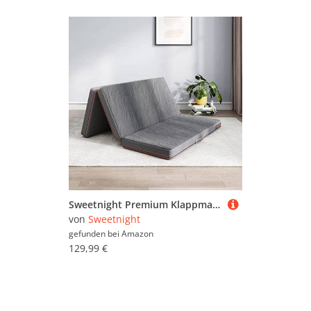
Sweetnight Premium Klappmatratze 90 x 200 x 10cm| 3-teilige Faltmatratze mit abnehmbarem Bezug | Mittelfest Kaltschaummatratze Höhe 10cm | Matratze faltbar klappbar Gästematratze Reisematratze |
von
Sweetnight
gefunden bei
Amazon
129,99 €