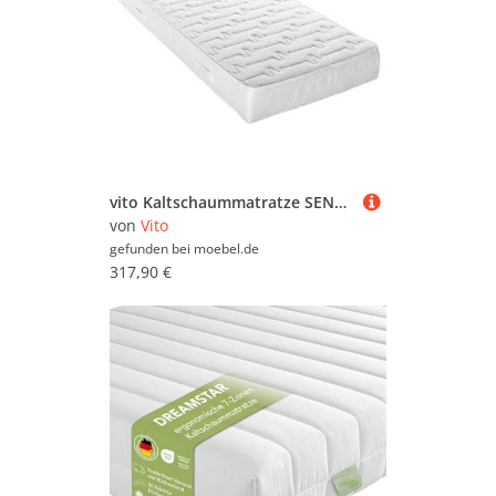
vito Kaltschaummatratze SENSIO STAR, 7-Zonen-Kaltschaumkern - 90 x 200 cm - Härtegrad 2
von
Vito
gefunden bei
moebel.de
317,90 €