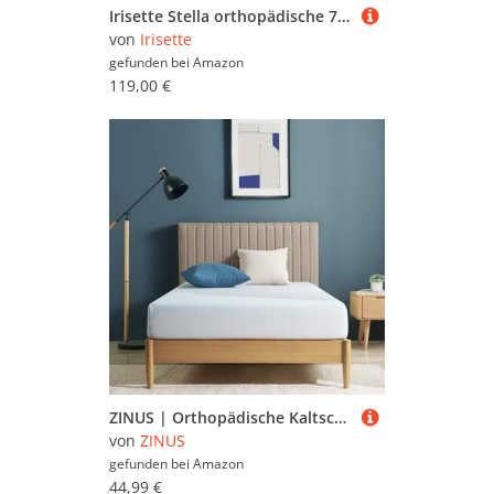
Irisette Stella orthopädische 7-Zonen Kaltschaummatratze, Härtegrad 5 (extra fest), 90 x 200 cm, Öko-Tex Zertifiziert, produziert in Deutschland
von
Irisette
gefunden bei
Amazon
119,00 €
ZINUS | Orthopädische Kaltschaummatratze | 90 x 200 cm Höhe 11 cm | Öko-Tex Zertifiziert | Rollmatratze | Antibakterielle Matratze | Entworfen in Deutschland |100 Nächte Probeschlaf-10 Jahre Garantie
von
ZINUS
gefunden bei
Amazon
44,99 €