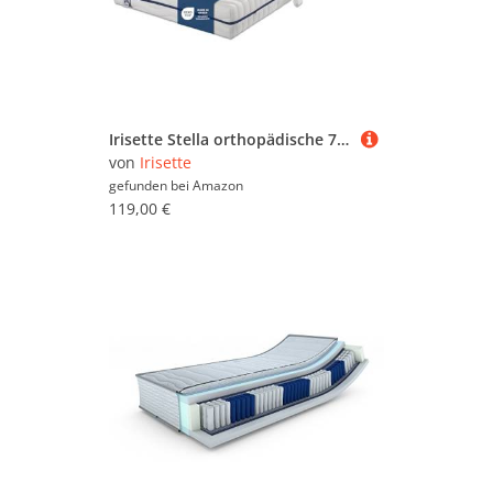
Irisette Stella orthopädische 7-Zonen Kaltschaummatratze, Härtegrad 2 (weich), 90 x 200 cm, Öko-Tex Zertifiziert, produziert in Deutschland
von
Irisette
gefunden bei
Amazon
119,00 €