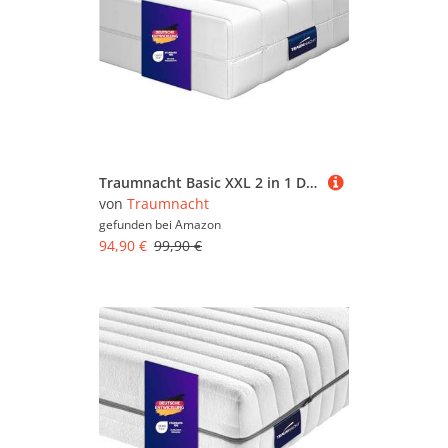
Traumnacht Basic XXL 2 in 1 Duo - orthopädische 7- Zonen Kaltschaummatratze, Härtegrad 2 und 3, Öko-Tex zertifiziert, 90 x 200 cm, Höhe 22 cm, produziert nach deutschem Qualitätsstandard
von
Traumnacht
gefunden bei
Amazon
94,90 €
99,90 €