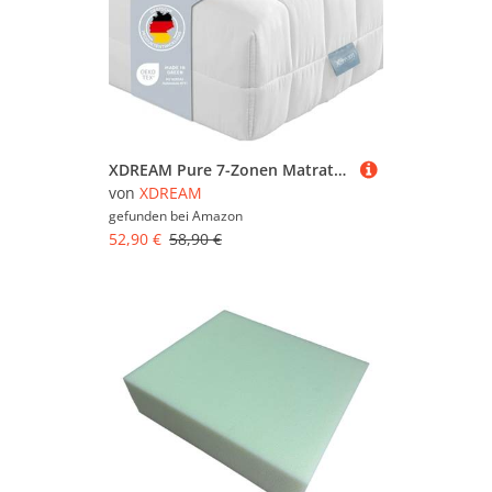
XDREAM Pure 7-Zonen Matratze 90x200cm | Ergonomische Kaltschaummatratze | Öko-TEX® | Härtegrad H2 (H2) I Hypoallergen & Antibakteriell | 11 cm hoch 90 x 200 cm
von
XDREAM
gefunden bei
Amazon
52,90 €
58,90 €