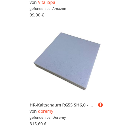
von
VitaliSpa
gefunden bei
Amazon
99,90 €
HR-Kaltschaum RG55 SH6,0 - H4 90 x 200 cm 19 cm ja
von
doremy
gefunden bei
Doremy
315,60 €