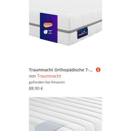
Traumnacht Orthopädische 7-Zonen Kaltschaummatratze, Härtegrad H4 (fest) für Personen bis 150 kg geeignet, Öko-Tex zertifiziert, 90 x 200 cm, Höhe 16 cm, produziert nach deutschem Qualitätsstandard
von
Traumnacht
gefunden bei
Amazon
88,90 €