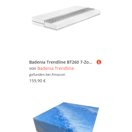
Badenia Trendline BT260 7-Zonen Kaltschaummatratze, Stiftung Warentest Testurteil GUT Ausgabe 03/2022 , Härtegrad 2 (H2 - weich), 90 x 200 cm, Öko-Tex Zertifiziert
von
Badenia Trendline
gefunden bei
Amazon
159,90 €