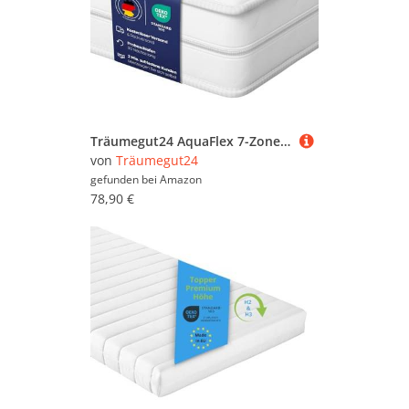
Träumegut24 AquaFlex 7-Zonen Matratze 90x200 cm | H2&H3 | Ergonomische Kaltschaummatratze | Hypoallergen & Antibakteriell | Bezug abnehmbar & waschbar | Oeko-TEX® | (19cm, 90 x 200 cm)
von
Träumegut24
gefunden bei
Amazon
78,90 €