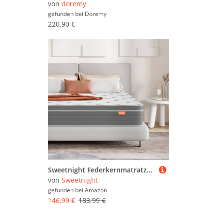
von
doremy
gefunden bei
Doremy
220,90 €
Sweetnight Federkernmatratze 90 x 200 cm Tonnentaschenfederkernmatratze mit Kaltschaum Mittelfest Härtegrad h2 Höhe 25 cm (90 x 200 x 25 cm)
von
Sweetnight
gefunden bei
Amazon
146,99 €
183,99 €