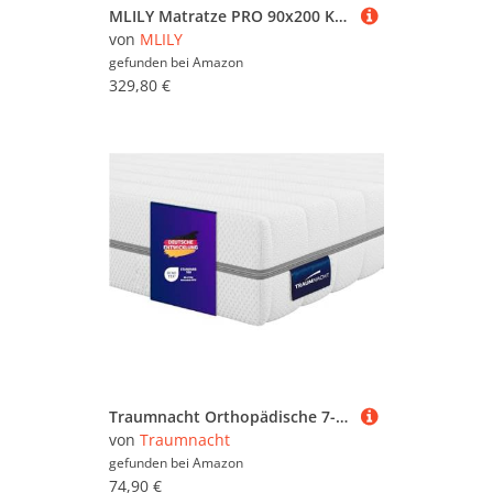
MLILY Matratze PRO 90x200 Kaltschaummatratze 7 Zonen Viscoschaum Matratze Härtegrad H2 & H3, ÖkoTex Rollmatratze 2 in 1 Gelschaum-Matratze 22cm Höhe, 90 x 200 cm
von
MLILY
gefunden bei
Amazon
329,80 €
Traumnacht Orthopädische 7-Zonen Kaltschaummatratze, Härtegrad 3 (H3 - mittelfest), Öko-Tex zertifiziert, 90 x 200 cm, Höhe 16 cm, produziert nach deutschem Qualitätsstandard
von
Traumnacht
gefunden bei
Amazon
74,90 €