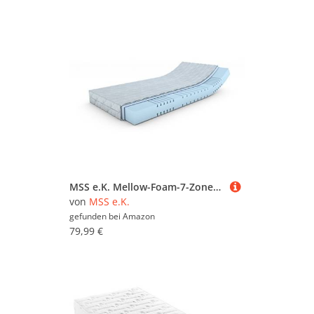
MSS e.K. Mellow-Foam-7-Zonen Kaltschaummatratze 90 x 200 x 16 cm (Kernhöhe: 14 cm) H2
von
MSS e.K.
gefunden bei
Amazon
79,99 €