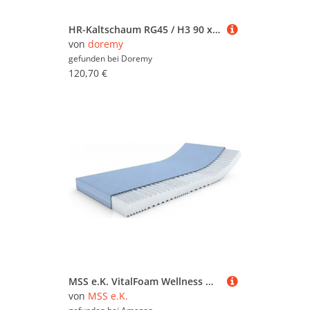
HR-Kaltschaum RG45 / H3 90 x 200 cm 10 cm nein
von
doremy
gefunden bei
Doremy
120,70 €
MSS e.K. VitalFoam Wellness Matratze Marken Kaltschaum / 90 x 200 cm / 7 Zonen / H3
von
MSS e.K.