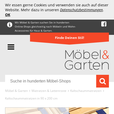
Wir essen gerne Cookies und verwenden sie auch auf dieser
Website. Mehr dazu in unseren
Datenschutzbestimmungen
.
OK
Mit Möbel & Garten suchen Sie in hunderten
Online-Shops gleichzeitig nach Möbeln und Wohn-
Accessoires für Haus & Garten.
Finde Deinen Stil!
Möbel & Garten
Matratzen & Lattenroste
Kaltschaummatratzen
Kaltschaummatratzen in 90 x 200 cm