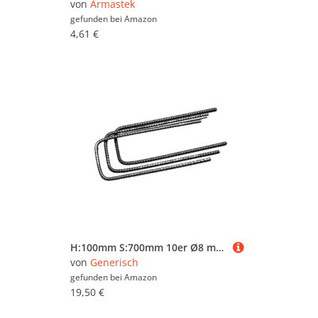
von
Armastek
gefunden bei
Amazon
4,61 €
H:100mm S:700mm 10er Ø8 mm U-Bügel Baustahl Steckbügel Betonstahl Bügel Bewehrungsstahl für Ihre Bauvorhaben und Drillaparat
von
Generisch
gefunden bei
Amazon
19,50 €