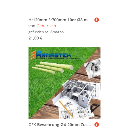
H:120mm S:700mm 10er Ø8 mm U-Bügel Baustahl Steckbügel Betonstahl Bügel Bewehrungsstahl für Ihre Bauvorhaben
von
Generisch
gefunden bei
Amazon
21,00 €
GFK Bewehrung Ø4-20mm Zuschnitte auf 2m Länge Glasfaserbewehrung Baustahl Betonstahl Baustahlmatten Moniereisen Armierung Bewehrungsstahl Glasfaserstab (Ø10mm 2m Zuschnitt)