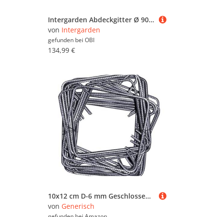
Intergarden Abdeckgitter Ø 90 cm Verzinkt bis 250 kg Belastbar für Brunnen Becken & Wasserspiele
von
Intergarden
gefunden bei
OBI
134,99 €
10x12 cm D-6 mm Geschlossener Bügel 10er Pack Bewehrungsstahl Mehrwinkelbügel Baustahl Ø6 mm Betonstahl
von
Generisch
gefunden bei
Amazon