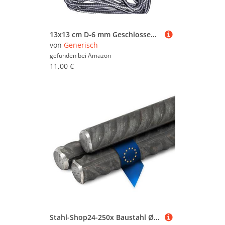
13x13 cm D-6 mm Geschlossener Bügel 10er Pack Bewehrungsstahl Mehrwinkelbügel Baustahl Ø6 mm Betonstahl
von
Generisch
gefunden bei
Amazon
11,00 €
Stahl-Shop24-250x Baustahl Ø 12 mm 2000 mm - Armierungseisen für Bewehrung & Fundament - Betonstahl für Hausbau & Estrich - Gerippter Baustahl nach DIN 488 - Verzinkbar & hochfest