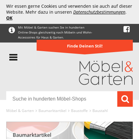
Wir essen gerne Cookies und verwenden sie auch auf dieser
Website. Mehr dazu in unseren
Datenschutzbestimmungen
.
OK
Mit Möbel & Garten suchen Sie in hunderten
Online-Shops gleichzeitig nach Möbeln und Wohn-
Accessoires für Haus & Garten.
Finde Deinen Stil!
Möbel & Garten
Baumarktartikel
Baustoffe
Baustahl
Baumarktartikel