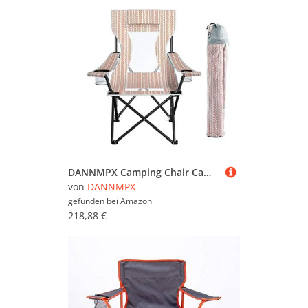
DANNMPX Camping Chair Campingstuhl Tragbarer Angel-Klappstuhl Mit Getränkehalter-Tragetasche Leichtgewichtig Für Strand-Rucksacktouren Klappbarer Campingstuhl(A)
von
DANNMPX
gefunden bei
Amazon
218,88 €