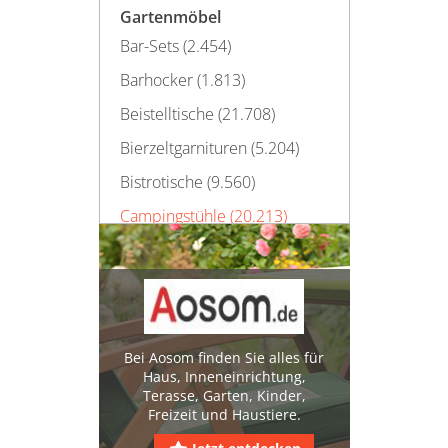
Gartenmöbel
Bar-Sets (2.454)
Barhocker (1.813)
Beistelltische (21.708)
Bierzeltgarnituren (5.204)
Bistrotische (9.560)
Campingstühle (20.213)
Campingstühle mit Fußteil
(446)
Campingstühle mit
Getränkehalter (1.211)
Faltbare Campingstühle
Bei Aosom finden Sie alles für
(9.944)
Haus, Inneneinrichtung,
Daybeds (586)
Terasse, Garten, Kinder,
Freizeit und Haustiere.
Essgruppen (72.676)