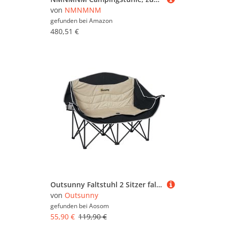
von
NMNMNM
gefunden bei
Amazon
480,51 €
Outsunny Faltstuhl 2 Sitzer faltbar Campingstuhl mit Getränkehalter Tragetasche Outdoor Klappstuhl bis 250kg belastbar robust leicht gepolstert Angelstuhl Gartenstuhl für Garten Camping Strand Aosom
von
Outsunny
gefunden bei
Aosom
55,90 €
119,90 €