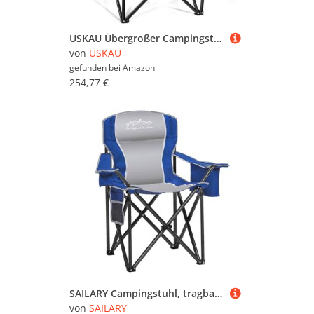
USKAU Übergroßer Campingstuhl für große Erwachsene, strapazierfähig, 180 kg Kapazität, bequemer gepolsterter Klappstuhl mit Rücken- und Kopfstützenunterstützung und Getränkehalter, tragbarer
von
USKAU
gefunden bei
Amazon
254,77 €
SAILARY Campingstuhl, tragbarer Klappstuhl mit Getränkehalter und Kühltasche, 204 kg Kapazität, breite Anti-Rutsch-Füße, wasserabweisend, perfekt für Hinterhof, Strand, Wandern und Heckklappe, Blau
von
SAILARY