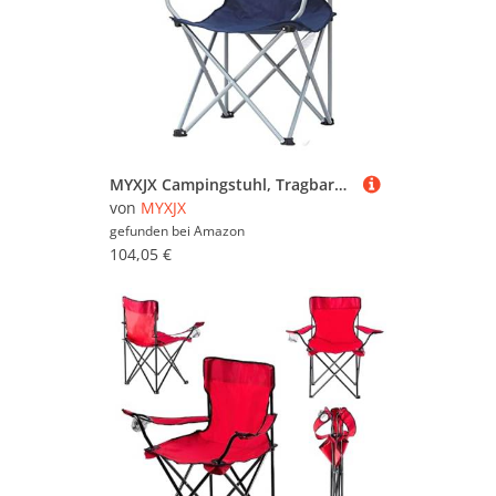
MYXJX Campingstuhl, Tragbarer Klappstuhl mit hoher Rückenlehne – Gepolsterter Campingstuhl mit Getränkehalter for Outdoor, Strand und Angeln(Blu)
von
MYXJX
gefunden bei
Amazon
104,05 €