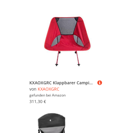
KXAOXGRC Klappbarer Campingstuhl für draußen, Ultraleichter Rucksack-Klappstuhl mit Getränkehalter, Tragetasche, kompakt, strapazierfähig, for Outdoor, Camping, Strand, Picknick, Schwarz/Rot(Red)
von
KXAOXGRC
gefunden bei
Amazon
311,30 €