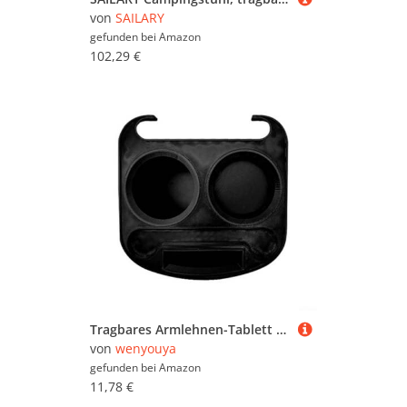
von
SAILARY
gefunden bei
Amazon
102,29 €
Tragbares Armlehnen-Tablett zum Aufstecken für Klapp- und Campingstühle, inkl. Getränkehalter und Tablettfläche, stabiles Kunststoffdesign für Outdoor-Aktivitäten
von
wenyouya
gefunden bei
Amazon
11,78 €