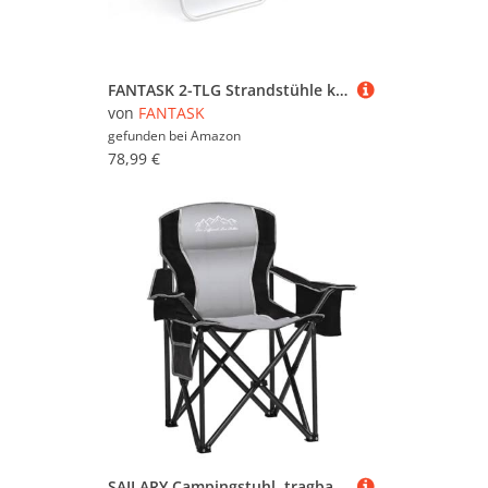
FANTASK 2-TLG Strandstühle klappbar, Campingstuhl 5-stufig verstellbare Rückenlehne, Klappstühle mit Verstellbarer Rückenlehne, Kopfstütze, Getränkehalter & Handtuchhalter, bis 150 kg belastbar, Blau
von
FANTASK
gefunden bei
Amazon
78,99 €
SAILARY Campingstuhl, tragbarer Klappstuhl mit Getränkehalter und Kühltasche, 204 kg Kapazität, breite Anti-Rutsch-Füße, wasserabweisend, perfekt für Hinterhof, Strand, Wandern und Heckklappe, Schwarz