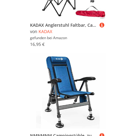
KADAX Anglerstuhl Faltbar, Campingstuhl mit Getränkehalter & Tragetasche, Angelstuhl Klappbar, Klappstuhl für Angeln, Faltstuhl, Camping Stuhl (Rot)
von
KADAX
gefunden bei
Amazon
16,95 €
NMNMNM Campingstühle, zusammenklappbar, Blau, für schwere Personen, ca. 400 kg, Angelsessel aus leichtem Aluminium, Strandrucksackstühle für Erwachsene, mit Getränkehalter