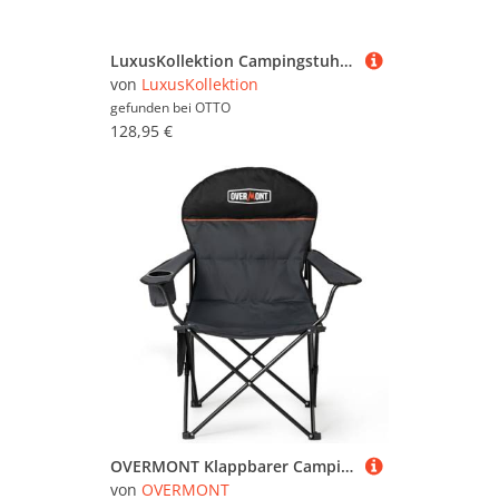
LuxusKollektion Campingstuhl Campingstuhl Faltstuhl Angelstuhl Getränkehalter Schwarz 1Pcs
von
LuxusKollektion
gefunden bei
OTTO
128,95 €
OVERMONT Klappbarer Campingstuhl mit Hoher Rückenlehne - Faltbarer XXL-Stuhl bis 150 KG - Tragbarer Gartenstuhl mit Getränkehalter - für Outdoor Wandern Picknick Angeln
von
OVERMONT