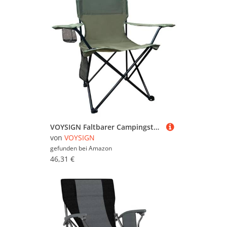
VOYSIGN Faltbarer Campingstuhl mit Getränkehalter und Aufbewahrungstasche, 102 kg Kapazität, große Anti-Sink-Füße, atmungsaktives PE-beschichtetes Gewebe für Outdoor, Wandern, Strand, Angeln
von
VOYSIGN
gefunden bei
Amazon
46,31 €