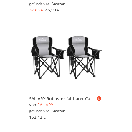
gefunden bei
Amazon
37,83 €
45,99 €
SAILARY Robuster faltbarer Campingstuhl mit Kühltasche, Getränkehalter, Aufbewahrungstasche, 204 kg Kapazität mit großen Anti-Sink-Füßen, tragbarer, gepolsterter Stuhl für Camping, Strand, Angeln
von
SAILARY
gefunden bei
Amazon
152,42 €