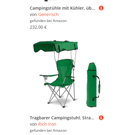
Campingstühle mit Kühler, übergroß, voll gepolstert, strapazierfähig, vierfach zusammenklappbar, mit Armlehnen, unterstützt 204 kg, zusammenklappbar mit Getränkehalter für den Außenbereich
von
Generisch
gefunden bei
Amazon
232,00 €
Tragbarer Campingstuhl, Strandstuhl mit Regenschirm und Baldachin, verstellbar, strapazierfähig, faltbar, tragbar, Camping, Rasen, mit Getränkehalter, für Outdoor-Angeln, Herren-Angelgeschenk (Gr n)
von
Rich Iron
gefunden bei
Amazon