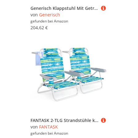
Generisch Klappstuhl Mit Getränkehalter & Rückenlehne - Leichter Campingstuhl Für, Picknick (78x57.5x55 cm), Verstellbar, Faltbar & Tragefreundlich (4 Kg) Inkl. Rucksacktasche
von
Generisch
gefunden bei
Amazon
204,62 €
FANTASK 2-TLG Strandstühle klappbar, Campingstuhl 5-stufig verstellbare Rückenlehne, Klappstühle mit Verstellbarer Rückenlehne, Kopfstütze, Getränkehalter & Handtuchhalter, bis 150 kg belastbar, Grün
von
FANTASK
gefunden bei
Amazon