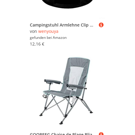
Campingstuhl Armlehne Clip On Tragbares Tablett mit Getränkehalter Leichter Kunststofftisch für Outdoor Wandern Angeln Strand und Picknick
von
wenyouya
gefunden bei
Amazon
12,16 €
GOOPEEG Chaise de Plage Pliable Klappstuhl Mit Hoher Rückenlehne, Getränkehalter, Harte Armlehne, Aufbewahrungstaschen, Tragetasche Inklusive, Campingstuhl Chaise de Plage Pliable