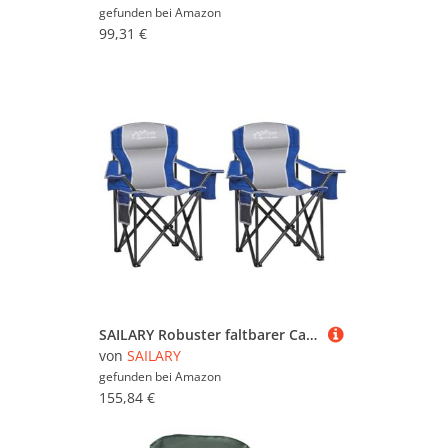
gefunden bei
Amazon
99,31 €
SAILARY Robuster faltbarer Campingstuhl mit Kühltasche, Getränkehalter, Aufbewahrungstasche, 204 kg Kapazität mit großen Anti-Sink-Füßen, tragbarer, gepolsterter Stuhl für Camping, Strand, Angeln
von
SAILARY
gefunden bei
Amazon
155,84 €