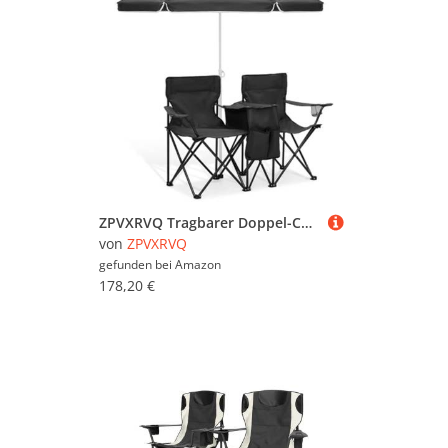
ZPVXRVQ Tragbarer Doppel-Campingstuhl mit Sonnenschirm Klappbarer Picknick-Zweisitzer mit Tragetasche, Seitentasche, Getränkehalter, Strandstuhl für Picknick, Angeln, Strand(Schwarz)
von
ZPVXRVQ
gefunden bei
Amazon
178,20 €