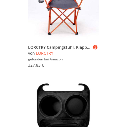
LQRCTRY Campingstuhl, Klappbarer Campingstuhl mit Netzrückenlehne, Getränkehalter, Tasche, Schultertasche, 100 kg, Mehrfarbig(Orange)
von
LQRCTRY
gefunden bei
Amazon
327,83 €