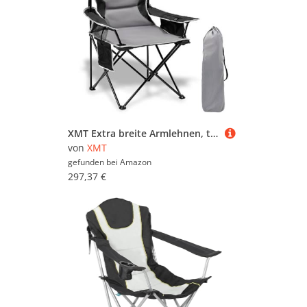
XMT Extra breite Armlehnen, tragbarer Klappstuhl mit Getränkehalter, Kühltasche, strapazierfähiges 600D-Oxford-Gewebe, unterstützt 204 kg, kompakter faltbarer Campingstuhl für Outdoor, Strand
von
XMT
gefunden bei
Amazon
297,37 €