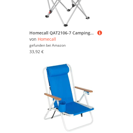
Homecall QAT2106-7 Campingstuhl, faltbar, Armlehne mit Getränkehalter, Outdoor-Stuhl mit verstellbarer Rückenlehne, Schwarz Silber, 102,0 cm*78,0 cm*94,0 cm
von
Homecall
gefunden bei
Amazon
33,92 €