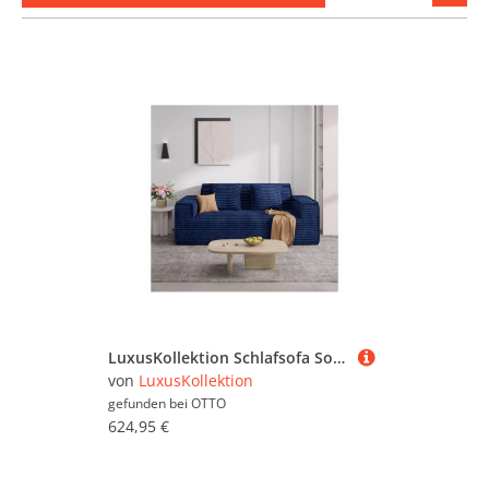
stöber
LuxusKollektion Schlafsofa Sofa Cord Schlaffunktion Boneless 2Sitzer Blau
von
LuxusKollektion
gefunden bei
OTTO
624,95 €