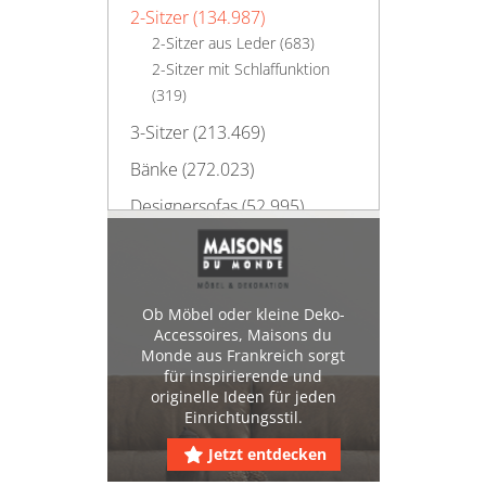
2-Sitzer (134.987)
2-Sitzer aus Leder (683)
2-Sitzer mit Schlaffunktion
(319)
3-Sitzer (213.469)
Bänke (272.023)
Designersofas (52.995)
Ecksofas (284.030)
Ledersofas (57.458)
Ob Möbel oder kleine Deko-
Recamieren (23.920)
Accessoires, Maisons du
Schlafsofas (29.690)
Monde aus Frankreich sorgt
für inspirierende und
Wohnlandschaften (83.673)
originelle Ideen für jeden
Einrichtungsstil.
XL-Couches (23.193)
Jetzt entdecken