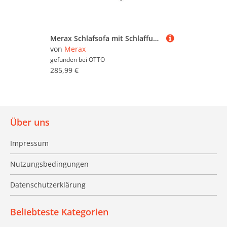
Merax Schlafsofa mit Schlaffunktion, Zweisitzer-Klappsofa, Baumwoll-Leinen-Stoff 1 Teile, Ausziehbares Sofabett mit 3-stufig verstellbarer Rückenlehne & Kissen
von
Merax
gefunden bei
OTTO
285,99 €
Über uns
Impressum
Nutzungsbedingungen
Datenschutzerklärung
Beliebteste Kategorien