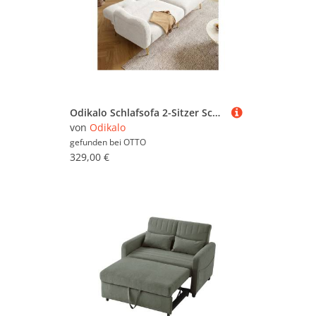
Odikalo Schlafsofa 2-Sitzer Schlafcouch Loungesofa Tagesbett mit Schlaffunktion, Zweisitzer-Sofabett-Modernes Zweisitzersofa mit verstellbarer Rückenlehne+vergoldeten Metallfüßen integrierter Bettfunktion Multifunktionales 2-in-1-Möbelstück
von
Odikalo
gefunden bei
OTTO
329,00 €