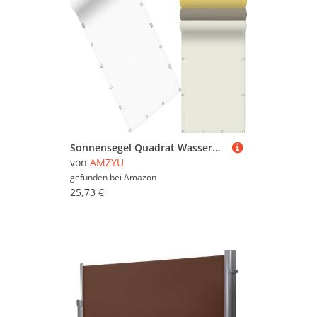
Sonnensegel Quadrat Wasserdicht 95 x 290 cm Seitenmarkise Schattierungsnetz Rechteckig UV Schutz Windschutz mit Kostenlosem Seil für Balkon Terrasse Garten, Weiß
von
AMZYU
gefunden bei
Amazon
25,73 €