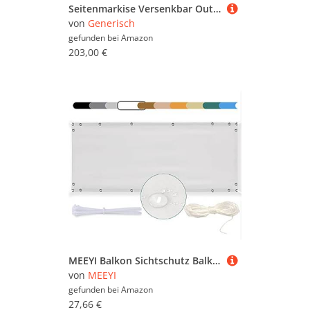
Seitenmarkise Versenkbar Outdoor Sichtschutz Wasserdicht UV-beständig für Garten Hof Balkon Höhenverstellbar
von
Generisch
gefunden bei
Amazon
203,00 €
MEEYI Balkon Sichtschutz Balkon seitenmarkise 130x300cm Balkonabdeckung Balkonverkleidung Wind-und UV-Schutz Wetterfest mit Kabelbinder Ösen Seil, für Balkongeländer, Terrasse & Garten Weiß
von
MEEYI
gefunden bei
Amazon
27,66 €