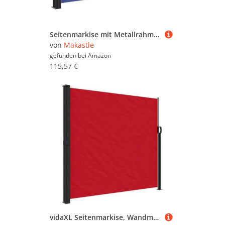
Seitenmarkise mit Metallrahmen & Metallzubehör, Sichtschutz Ausziehbar für Garten, Veranden, Windschutz, Sonnenschutz, Blau 120x600 cm Polyester
von
Makastle
gefunden bei
Amazon
115,57 €
vidaXL Seitenmarkise, Wandmarkise mit PU-Beschichtung, Sichtschutz für Balkon Terrasse Garten, Windschutz Markise, Ausziehbar Rot Polyester