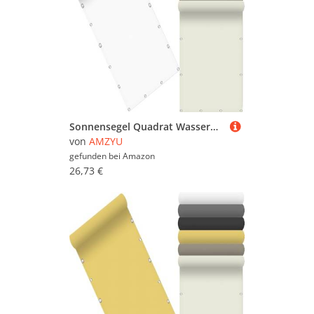
Sonnensegel Quadrat Wasserdicht 90 x 335 cm Seitenmarkise Schattierungsnetz Rechteckig UV Schutz Windschutz mit Kostenlosem Seil für Balkon Terrasse Garten, Weiß
von
AMZYU
gefunden bei
Amazon
26,73 €