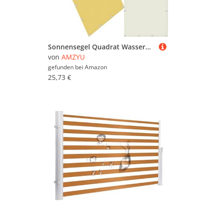
Sonnensegel Quadrat Wasserdicht 90 x 295 cm Seitenmarkise Schattierungsnetz Uv-Schutz Wetterfest Rechteck inkl Befestigungsseile für Camping Patio Schwimmbad, Creme Farben
von
AMZYU
gefunden bei
Amazon
25,73 €