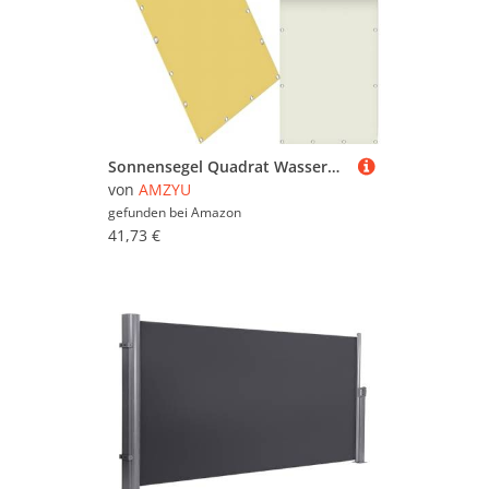
Sonnensegel Quadrat Wasserdicht 145 x 365 cm Seitenmarkise Schattierungsnetz Uv-Schutz Wetterfest Rechteck inkl Befestigungsseile für Camping Patio Schwimmbad, Creme Farben
von
AMZYU
gefunden bei
Amazon
41,73 €