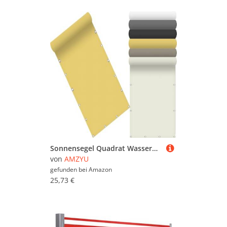
Sonnensegel Quadrat Wasserdicht 85 x 290 cm Seitenmarkise Schattierungsnetz Uv-Schutz Wetterfest Rechteck inkl Befestigungsseile für Camping Patio Schwimmbad, Creme Farben
von
AMZYU
gefunden bei
Amazon
25,73 €