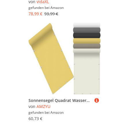
von
vidaXL
gefunden bei
Amazon
78,99 €
93,99 €
Sonnensegel Quadrat Wasserdicht 170 x 480 cm Seitenmarkise Schattierungsnetz Uv-Schutz Wetterfest Rechteck inkl Befestigungsseile für Camping Patio Schwimmbad, Creme Farben
von
AMZYU
gefunden bei
Amazon
60,73 €