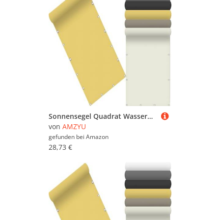
Sonnensegel Quadrat Wasserdicht 145 x 235 cm Seitenmarkise Schattierungsnetz Uv-Schutz Wetterfest Rechteck inkl Befestigungsseile für Camping Patio Schwimmbad, Creme Farben
von
AMZYU
gefunden bei
Amazon
28,73 €