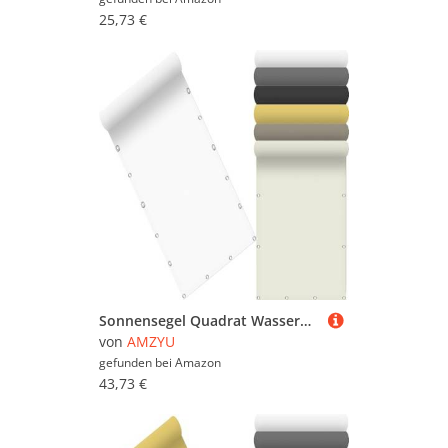
25,73 €
Sonnensegel Quadrat Wasserdicht 115 x 495 cm Seitenmarkise Schattierungsnetz Rechteckig UV Schutz Windschutz mit Kostenlosem Seil für Balkon Terrasse Garten, Weiß
von
AMZYU
gefunden bei
Amazon
43,73 €