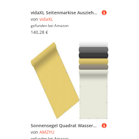
vidaXL Seitenmarkise Ausziehbar Sonnenschutz Sichtschutz Windschutz Seitenwandmarkise Seitenrollo Markise Balkon Garten Terrasse Anthrazit 117x1200cm
von
vidaXL
gefunden bei
Amazon
140,28 €
Sonnensegel Quadrat Wasserdicht 125 x 340 cm Seitenmarkise Schattierungsnetz Uv-Schutz Wetterfest Rechteck inkl Befestigungsseile für Camping Patio Schwimmbad, Creme Farben
von
AMZYU
gefunden bei
Amazon