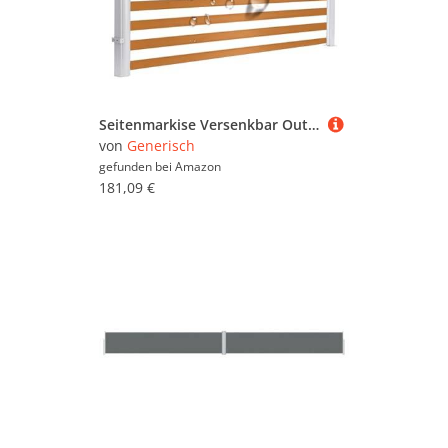
Stehleuchten (13.042)
Strahler (9.178)
Terrassenüberdachung
(8.852)
Seitenmarkise Versenkbar Outdoor Sichtschutz Wasserdicht UV-beständig für Garten Hof Balkon Höhenverstellbar
von
Generisch
Wandleuchten (16.695)
gefunden bei
Amazon
181,09 €
Zäune & Sichtschutz
(474.447)