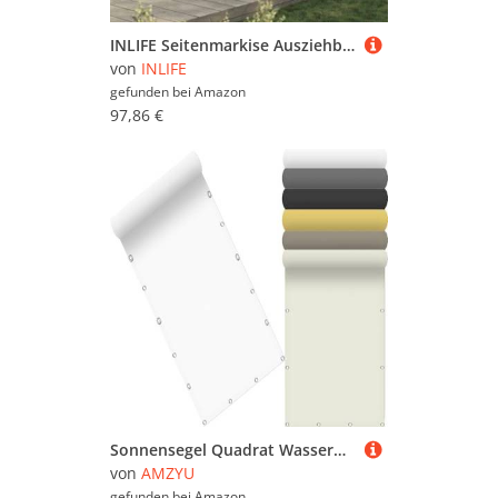
INLIFE Seitenmarkise Ausziehbar Weiß 160x500 cm,Heim & Garten,Rasen & Garten,Garten & Balkon,Sonnenschirme & Sonnenschutze,Weiß,7.7 KG,4004436
von
INLIFE
gefunden bei
Amazon
97,86 €
Sonnensegel Quadrat Wasserdicht 70 x 280 cm Seitenmarkise Schattierungsnetz Rechteckig UV Schutz Windschutz mit Kostenlosem Seil für Balkon Terrasse Garten, Weiß
von
AMZYU
gefunden bei
Amazon