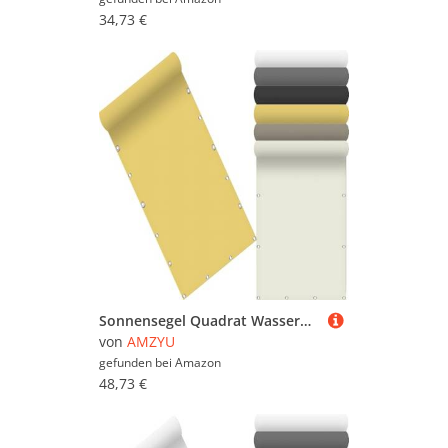
34,73 €
Sonnensegel Quadrat Wasserdicht 145 x 445 cm Seitenmarkise Schattierungsnetz Uv-Schutz Wetterfest Rechteck inkl Befestigungsseile für Camping Patio Schwimmbad, Creme Farben
von
AMZYU
gefunden bei
Amazon
48,73 €