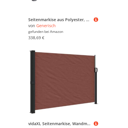
Seitenmarkise aus Polyester, einziehbar, UV-beständig und wasserdicht, 180 g, für Terrasse, Garten, Balkon (120 x 170 x 200 x 600 cm) (A5 140 x 500 cm)
von
Generisch
gefunden bei
Amazon
338,69 €
vidaXL Seitenmarkise, Wandmarkise mit PU-Beschichtung, Sichtschutz für Balkon Terrasse Garten, Windschutz Markise, Ausziehbar Braun Polyester