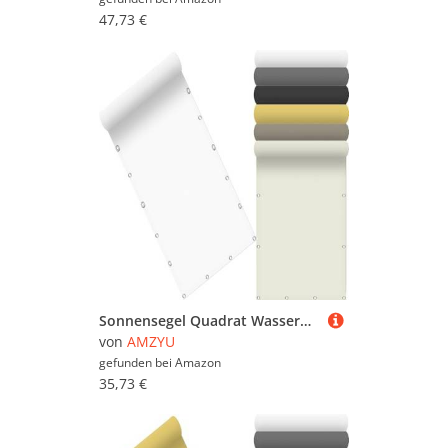
47,73 €
Sonnensegel Quadrat Wasserdicht 105 x 415 cm Seitenmarkise Schattierungsnetz Rechteckig UV Schutz Windschutz mit Kostenlosem Seil für Balkon Terrasse Garten, Weiß
von
AMZYU
gefunden bei
Amazon
35,73 €