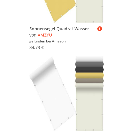
Sonnensegel Quadrat Wasserdicht 135 x 320 cm Seitenmarkise Schattierungsnetz Uv-Schutz Wetterfest Rechteck inkl Befestigungsseile für Camping Patio Schwimmbad, Creme Farben
von
AMZYU
gefunden bei
Amazon
34,73 €