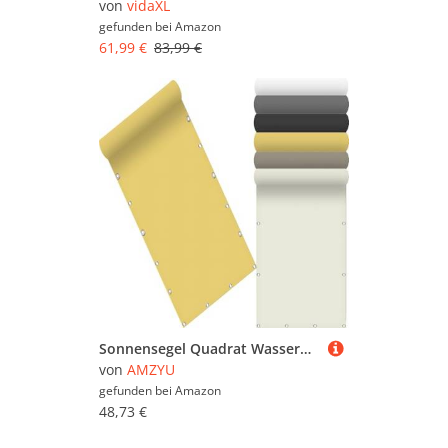
von
vidaXL
gefunden bei
Amazon
61,99 €
83,99 €
Sonnensegel Quadrat Wasserdicht 190 x 340 cm Seitenmarkise Schattierungsnetz Uv-Schutz Wetterfest Rechteck inkl Befestigungsseile für Camping Patio Schwimmbad, Creme Farben
von
AMZYU
gefunden bei
Amazon
48,73 €