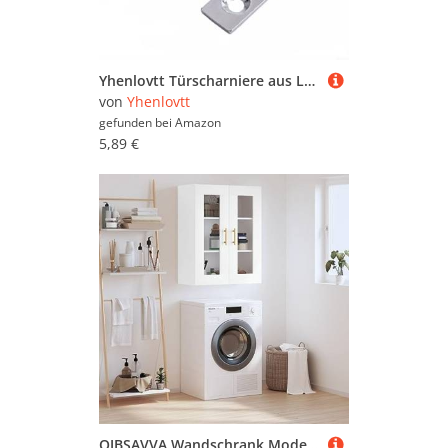
Yhenlovtt Türscharniere aus Legierung, geeignet für Duschscharniere, Schränke, Hardware, Zinkglas, wasserdicht, explosionssicher, Klemmschrank für 68 mm Glas-Bücherregal, Vitrinenschrank (glänzend)
von
Yhenlovtt
gefunden bei
Amazon
5,89 €
QJBSAVVA Wandschrank Modernes Design Holzwerkstoff & Glas Weiß 69,5x34x90 cm Hängeschrank mit Stauraum für Wohnzimmer, Schlafzimmer & Flur