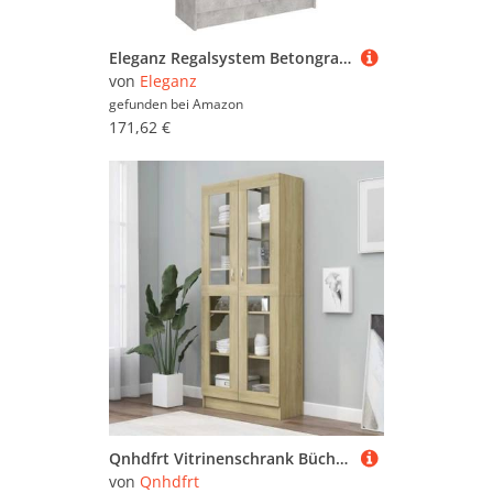
Eleganz Regalsystem Betongrau 82,5x30,5x150 cm aus Holzwerkstoff mit Glas – Moderner Vitrinenschrank für Wohnzimmer & Küche – Stilvoll & Stabiles Aufbewahrungssystem
von
Eleganz
gefunden bei
Amazon
171,62 €
Qnhdfrt Vitrinenschrank Bücherregal schmal Holzwerkstoff Sonoma-Eiche 82,5x30,5x185,5 cm mit Glas Türen und 5 Fächern für Wohnzimmer Deko Aufbewahrung
von
Qnhdfrt