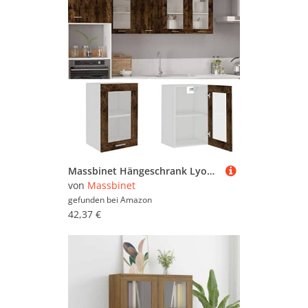
Massbinet Hängeschrank Lyon Glas Räuchereiche 40x31x60 cm Holzwerkstoff Moderner Stil Anti-Kipp-Design Holz für Mehrzweckschrank Vorratsschrank für Küche, Wohnzimmer, Esszimmer
von
Massbinet
gefunden bei
Amazon
42,37 €