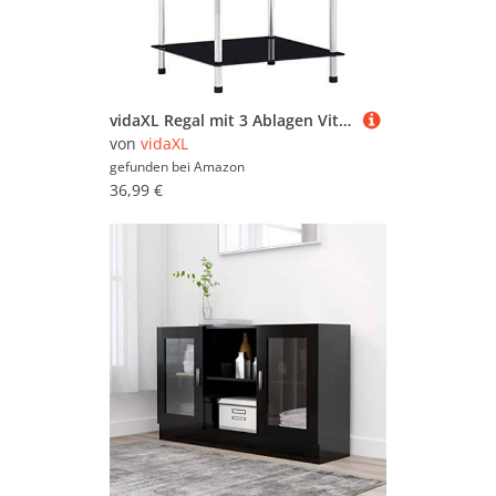
vidaXL Regal mit 3 Ablagen Vitrine Glas Glasregal Dekoregal Sammlervitrine Standregal Glasvitrine Bücherregal Vitrinenschrank Schwarz 40x40x67 cm Hartglas
von
vidaXL
gefunden bei
Amazon
36,99 €