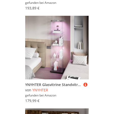
gefunden bei
Amazon
193,89 €
YNYHTER Glasvitrine Standvitrine Vitrine mit Led Beleuchtung und GlastüRen Glas Vitrinenschrank Sammlervitrine Glas Display Cabinet Für Wohnzimmer Schlafzimmer Büro (Schwarz, 1 Türen, 4 Ebenen - LED)
von
YNYHTER
gefunden bei
Amazon
179,99 €