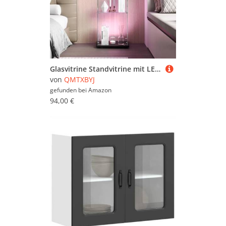
Glasvitrine Standvitrine mit LED-Klopflicht, 124x40x35 cm, 3 Lagen Glas Holz Vitrine mit 1 Türen und Schloss, Sammlervitrine Vitrinenschrank aus Gehärtetes Glas, Glasvitrine Stehend für Wohnzimmer
von
QMTXBYJ
gefunden bei
Amazon
94,00 €