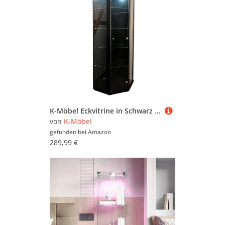
Simurq
bis hin zu
Mandloder
oder
SAMCIOI
.
Schauen Sie sich in Ruhe um und vergleichen Sie.
Um gezielter zu suchen, können Sie die Glas-
Hängeschränke mit Hilfe der Filter weiter
einschränken und so gezielt nach bestimmten
Marken, Preiskategorien oder reduzierten
Angeboten suchen. Sollten Sie nicht fündig
werden, können Sie sich auch im
Gesamtsortiment sämtlicher
Hängeschränke
umsehen. Viel Spaß beim Stöbern und
Vergleichen!
K-Möbel Eckvitrine in Schwarz (176x56,5x56,5 cm) mit 4 Glasböden & LED - Modellauto Vitrine Schwarz - Vitrinenschrank - Sammlervitrine - Wohnzimmerschrank Glasvitrine Regal Wand Glas
von
K-Möbel
gefunden bei
Amazon
289,99 €