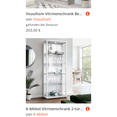
Youuihom Vitrinenschrank Betongrau Holzwerkstoff 82,5x30,5x150 cm mit Glas Regal Schmal für Wohnzimmer Deko Aufbewahrung
von
Youuihom
gefunden bei
Amazon
203,00 €
K-Möbel Vitrinenschrank 2-türig (176x67x33cm) - Made in Germany - Standvitrine Weiss mit 4 höhenverstellbaren Glasböden & LED - Glasvitrine Stehend - Vitrine Glas - Display Cabinet
von
K-Möbel