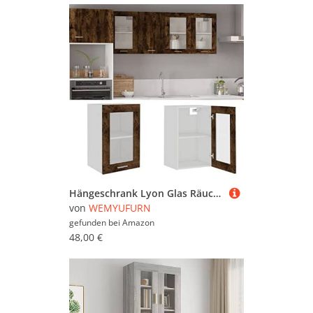
Hängeschrank Lyon Glas Räuchereiche Moderner Küchenschrank aus Eichenholz mit Stauraum und elegantem Design 40x31x60 cm Holzwerkstoff
von
WEMYUFURN
gefunden bei
Amazon
48,00 €