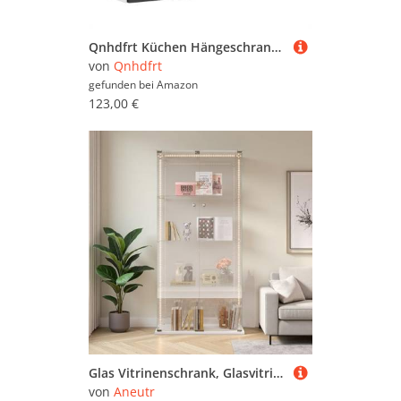
Qnhdfrt Küchen Hängeschrank mit Glastür Schwarz Holzwerkstoff Glas 80x31x60cm Modern Robust Langlebig Stauraum Optimiert für Küche Wohnzimmer Flur
von
Qnhdfrt
gefunden bei
Amazon
123,00 €
Glas Vitrinenschrank, Glasvitrine Standvitrine mit LED-Lichtleiste, 4 Lagen Display Cabinet, 2 TüR und Schloss Vitrine Glasschrank Display Case für Wohnzimmer, Schlafzimmer, Büro
von
Aneutr