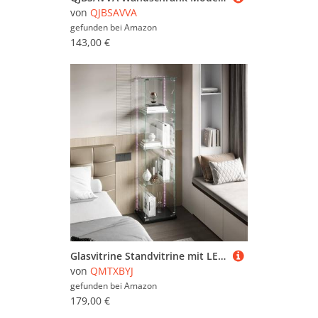
von
QJBSAVVA
gefunden bei
Amazon
143,00 €
Glasvitrine Standvitrine mit LED-Streifen, 163x40x35 cm, 4 Lagen Glas Holz Vitrine mit 1 Türen und Schloss, Sammlervitrine Vitrinenschrank aus Gehärtetes Glas, Glasvitrine Stehend für Wohnzimmer
von
QMTXBYJ
gefunden bei
Amazon
179,00 €