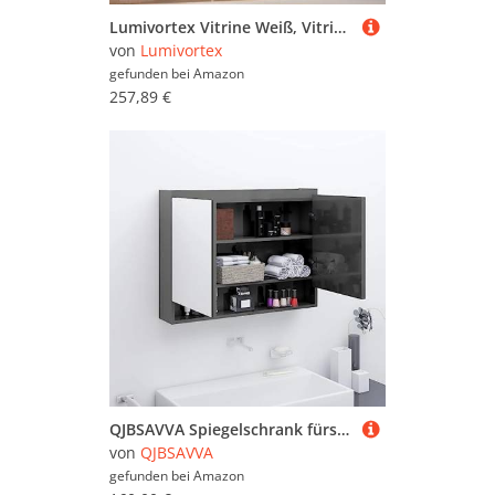
Lumivortex Vitrine Weiß, Vitrinenschrank Wohnzimmermit Beweglichen Einlegeböden, Glasvitrine Mit LED Beleuchtung, Wohnzimmerschrank, Bücherschrank Mit Glastüren, Glas Vitrine, 70x35x150cm (Stil B)
von
Lumivortex
gefunden bei
Amazon
257,89 €
QJBSAVVA Spiegelschrank fürs Bad 80x15x60 cm Glänzend Grau Moderner Badezimmerschrank mit USB Anschluss und 3 Fächern aus MDF und Glas Stilvoll und Funktional
von
QJBSAVVA
gefunden bei
Amazon