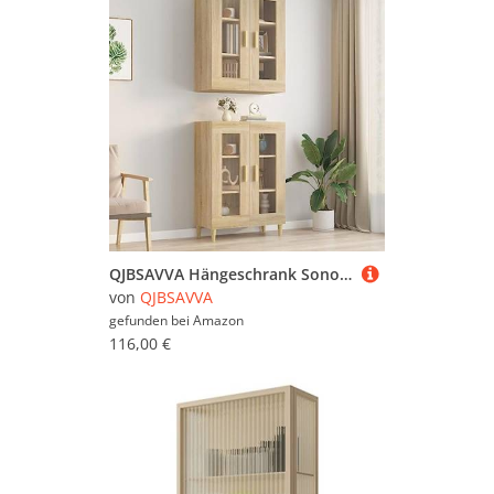
QJBSAVVA Hängeschrank Sonoma-Eiche 69,5x34x90 cm - Küchenschrank & Wohnzimmerschrank aus Holzwerkstoff mit Glas, vielseitiger Stauraum für Küche, Flur oder Wohnzimmer
von
QJBSAVVA
gefunden bei
Amazon
116,00 €