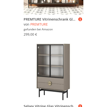
PREMTURE Vitrinenschrank Glasvitrine Vitrine Sideboard, Glasschrank,2-türiges Glas-Sideboard mit Eisenrahmen, schwarzer Glasschrank mit 3 farbigen Lichtleisten, 40 x 140 x 75 cm
von
PREMTURE
gefunden bei
Amazon
299,00 €
Selsey Vitrine Glas Vitrinenschrank Glasvitrine Wohnzimmer Glastür Niedrig 84 cm 2 Schubladen 3 Fächer Beige Cappuccino Stoon