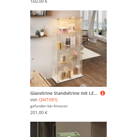
160,00 €
Glasvitrine Standvitrine mit LED-Klopflicht, 163x78.5x35 cm, 4 Lagen Glas Holz Vitrine mit 2 Türen und Schloss, Sammlervitrine Vitrinenschrank aus Gehärtetes Glas, Glasvitrine Stehend für Wohnzimmer
von
QMTXBYJ
gefunden bei
Amazon
201,00 €