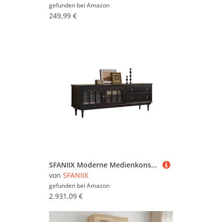
gefunden bei
Amazon
249,99 €
SFANIIX Moderne Medienkonsole 180cm Rustik Vintage Massivholz Vitrinenschrank, Minimalistisches Wohnzimmer Glas-Lagersystem, Hotel- und Wohnmöbel für Wohnzimmer Schlafzimmer
von
SFANIIX
gefunden bei
Amazon
2.931,09 €