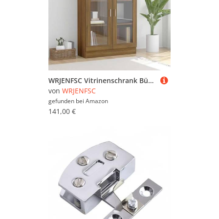
WRJENFSC Vitrinenschrank Bücherregal Braun Eiche-Optik Holzwerkstoff Glas 82,5x30,5x115cm Mit 3 Fächern und 2 Türen für Wohnzimmer Deko Aufbewahrung
von
WRJENFSC
gefunden bei
Amazon
141,00 €