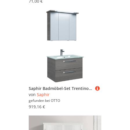
71,00 €
Saphir Badmöbel-Set Trentino 2-teilig Glas-Waschtisch, Spiegelschrank mit LED-Profil, (3-St), Badmöbel-Set 77cm breit, inkl. Türdämpfer, 3 Türen, 2 Auszügen
von
Saphir
gefunden bei
OTTO
919,16 €