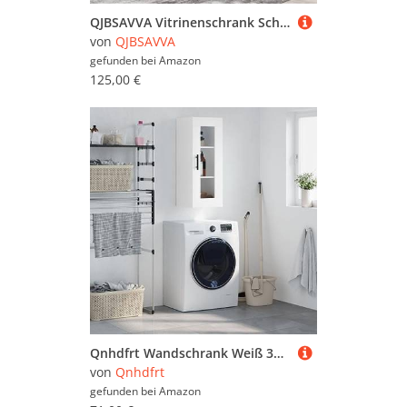
QJBSAVVA Vitrinenschrank Schwarz 120x30,5x70 cm aus Holzwerkstoff mit Glas - Moderner Aufbewahrungsschrank für Wohnzimmer, Küche & Flur
von
QJBSAVVA
gefunden bei
Amazon
125,00 €
Qnhdfrt Wandschrank Weiß 34,5x34x90 cm aus Holzwerkstoff & Glas - Moderner Hängeschrank für Küche, Wohnzimmer & Flur mit viel Stauraum
von
Qnhdfrt
gefunden bei
Amazon