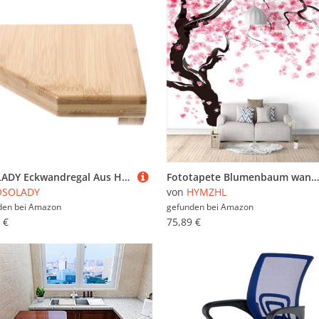
OSOLADY Eckwandregal Aus Holz Für Wandmontage Schwebendes Design Dekoratives Wandregal Zum Organisieren Von Kleinigkeiten
Fototapete Blumenbaum wandmalerei 3d Vlies Tapeten Wandtapete Moderne Wanddeko Design Wand Dekoration Wohnzimmer Schlafzimmer Büro 250cm×175cm(Breite x Höhe)
OSOLADY
von
HYMZHL
den bei
Amazon
gefunden bei
Amazon
 €
75,89 €