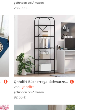
gefunden bei
Amazon
236,00 €
dern Design 140 x 200 cm, Blau
Qnhdfrt Bücherregal Schwarze Eiche 60x30x183cm Standregal mit 5 Regalen aus Holzwerkstoff und Stahlbeinen Modernes Design Robuste Konstruktion für Wohnzimmer Büro Schlafzimmer
von
Qnhdfrt
gefunden bei
Amazon
92,00 €