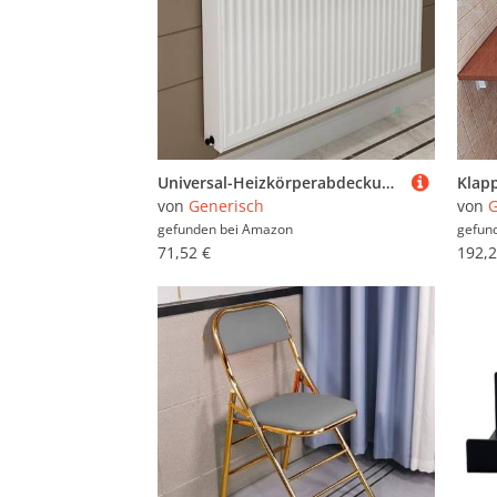
Universal-Heizkörperabdeckung aus Aluminium – schwebendes Design für staubdichten Schutz und dekorative Pflanzenaufbewahrung, ideal für Zuhause, Büro, Küche und Wohnzimmer
von
Generisch
von
G
gefunden bei
Amazon
gefun
71,52 €
192,2