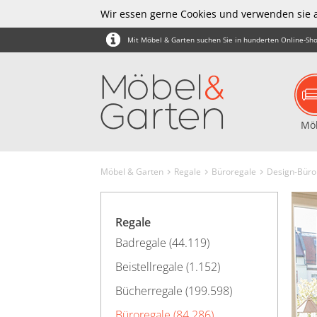
Wir essen gerne Cookies und verwenden sie 
Mit Möbel & Garten suchen Sie in hunderten Online-Sho
Mö
Möbel & Garten
Regale
Büroregale
Design-Büro
Regale
Badregale (44.119)
Beistellregale (1.152)
Bücherregale (199.598)
Büroregale (84.286)