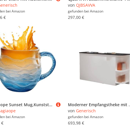
enerisch
von
QJBSAVVA
den bei
Amazon
gefunden bei
Amazon
6 €
297,00 €
Bagiaope Sunset Mug,Kunststoff Wasserflasche Mit Griff Sonnenuntergang Meer Design - Schöne Kaffeetasse - Für Kinder Strandhaus Büro Zuhause Küche Erwachsene Männer Frauen
Moderner Empfangstheke mit Schubladen – Stilvoller Büro- und Salon-Willkommensschreibtisc
agiaope
von
Generisch
den bei
Amazon
gefunden bei
Amazon
 €
693,98 €