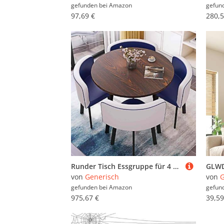
gefunden bei
Amazon
gefun
97,69 €
280,5
Runder Tisch Essgruppe für 4 mit Stühlen – Bauernhaus & Mitte des Jahrhunderts modernes Design – vielseitig für Wohnzimmer, Büro, Konferenz, Empfang (blau)
von
Generisch
von
gefunden bei
Amazon
gefun
975,67 €
39,59