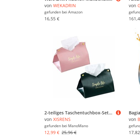
von
WEKADRIN
von
G
gefunden bei
Amazon
gefun
16,55 €
161,4
2-teiliges Taschentuchbox-Set, Taschentuchbox aus Leder, V-förmiges Design, geeignet für Wohnzimmer, Schlafzimmer, Büro, Badezimmer, Auto (Rosa, Grün)
von
XISRENS
von
B
gefunden bei
ManoMano
gefun
12,99 €
25,96 €
17,82