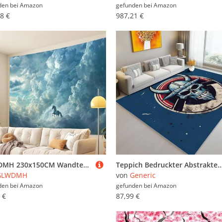
den bei
Amazon
gefunden bei
Amazon
8 €
987,21 €
GLWDMH 230x150CM Wandteppich mit Wolken- und Pferde-Design, Wandteppiche aus Polyester, für Schlafzimmer, Büro, Wohnheim, Party-Dekor, mit Installationspaket
Teppich Bedruckter Abstrakter Stein Totenkopf Muster, Teppich Weich Kurzflor Waschbar rutschfest Wohnzimmer Schlafzimmer Büro Home Mo
GLWDMH
von
Generic
den bei
Amazon
gefunden bei
Amazon
 €
87,99 €