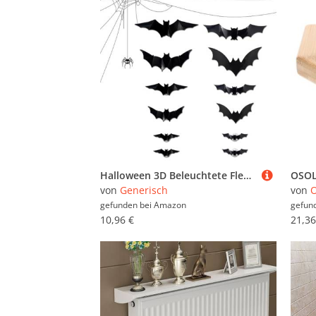
Halloween 3D Beleuchtete Fledermäuse, Beleuchtetes 3D Design LED Deko, 12 Stücke Wandsticker Deko für Innen Außen Wohnheim Schlafzimmer Büro Party Terrasse
von
Generisch
von
gefunden bei
Amazon
gefun
10,96 €
21,36