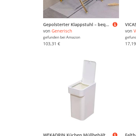
Gepolsterter Klappstuhl – bequemes und langlebiges Design für Zuhause oder Büro
von
Generisch
von
V
gefunden bei
Amazon
gefun
103,31 €
17,19
WEKADRIN Küchen Müllbehälter Pressdeckel Weiß Moderner Kunststoff Abfalleimer mit Rundem Design Rostfrei Kompakte für Zuhause Büro und Einfach zu Bedienen und Sicher