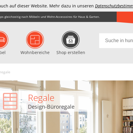
auch auf dieser Website. Mehr dazu in unseren
Datenschutzbestim
ps gleichzeitig nach Möbeln und Wohn-Accessoires für Haus & Garten.
bel
Wohnbereiche
Shop erstellen
regale
Regale
Design-Büroregale