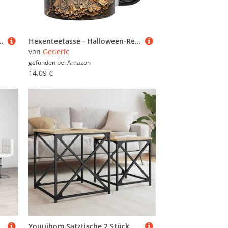
toff-Design, vielseitige Aufbewahrung für Bücher, DVDs, Dekor im Wohnzimmer, Büro
Hexenteetasse - Halloween-Reisebecher aus Keramik | 350 ml Stilvoller Zauberer Kaffee mit elegantem Design für Mädchen, Geschenk für Frauen mit gruseligem Thema, Büro
von
Generic
gefunden bei
Amazon
14,09 €
43 x 71-85 5 cm
Youuihom Satztische 2 Stück Sonoma-Eiche Holzwerkstoff und Metall Couchtisch Beistelltisch mit Nesting Design für Platzsparende Nutzung in Wohnzimmer Schlafzimmer oder Büro Industrieller Stil