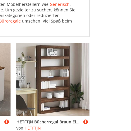
ten Möbelherstellern wie
Generisch
,
ie. Um gezielter zu suchen, können Sie
eiskategorien oder reduzierten
Büroregale
umsehen. Viel Spaß beim
ür Salon und Büro, modernes Design, Holz-Finish, stilvolle Empfangsmöbel
HETFTJN Bücherregal Braun Eiche Holzwerkstoff 100x30x198 cm Schmaler Hochschrank mit Minimalistischem Design Stauraum für Wohnzimmer und Bibliothek
von
HETFTJN