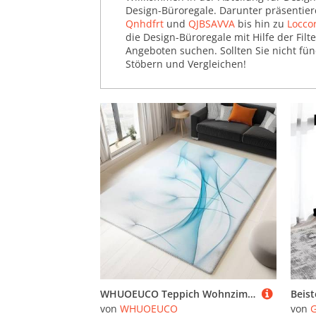
Wandregale (116.703)
Design-Büroregale. Darunter präsentie
Qnhdfrt
und
QJBSAVVA
bis hin zu
Locco
Weinregale (55.011)
die Design-Büroregale mit Hilfe der Fil
Angeboten suchen. Sollten Sie nicht fü
Stöbern und Vergleichen!
WHUOEUCO Teppich Wohnzimmer 160x230cm Blauer Löwenzahn Moderner Kurzflor Teppich, Schlafzimmer Teppiche Waschbar rutschfest Design für Esszimmer Büro Bereich Dekor
von
WHUOEUCO
von
G