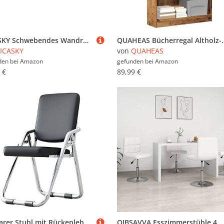
VICASKY Schwebendes Wandregal mit Lippe aus Robustem Metall Platzsparend und Vielseitig für Küche Wohnzimmer Büro Modernes Nordisches Design Praktische Aufbewahrungslösung
QUAHEAS Bücherregal Altholz-Optik 80x24x143 cm, Robustes Holzwerks
ICASKY
von
QUAHEAS
den bei
Amazon
gefunden bei
Amazon
 €
89,99 €
Faltbarer Stuhl mit Rückenlehne – PU-Leder-Polstersitz für Komfort, tragbares und stabiles Design für Büro oder Konferenzraum
QJBSAVVA Esszimmerstühle 4 Stück Weiß Kunstleder Höhenverstellbare Drehstühle mit Gasdruckfeder Modernes Design für Esszimmer Küche und Büro 40 x 