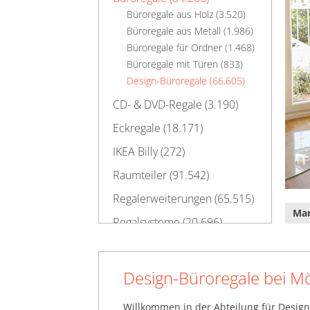
Büroregale aus Holz (3.520)
Büroregale aus Metall (1.986)
Büroregale für Ordner (1.468)
Büroregale mit Türen (833)
Design-Büroregale (66.605)
CD- & DVD-Regale (3.190)
Eckregale (18.171)
IKEA Billy (272)
Raumteiler (91.542)
Regalerweiterungen (65.515)
Ma
Regalsysteme (20.696)
Regalwürfel (316)
Schuhregale (47.453)
Design-Büroregale bei M
TV-Regale (221.187)
Willkommen in der Abteilung für Design