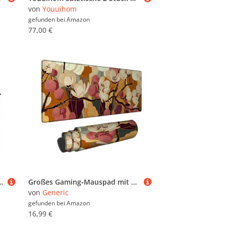
von
Youuihom
gefunden bei
Amazon
77,00 €
h, kompaktes Design mit offener Vorderseite, elegantes weißes und schwarzes Finish, ideale Kassenlösung für
Großes Gaming-Mauspad mit Herbstblumen-Design, warmes buntes Blumendesign, genähter Rand, Gummi, rutschfest, waschbar, Gaming-Mauspad für Zuhause und Büro, Computer, Laptop, 40,6 x 91,4 cm
von
Generic
gefunden bei
Amazon
16,99 €