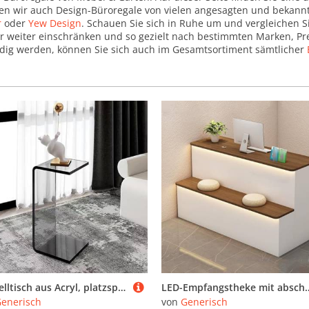
ren wir auch Design-Büroregale von vielen angesagten und bekann
r
oder
Yew Design
. Schauen Sie sich in Ruhe um und vergleichen S
ter weiter einschränken und so gezielt nach bestimmten Marken, Pr
ndig werden, können Sie sich auch im Gesamtsortiment sämtlicher
Beistelltisch aus Acryl, platzsparendes Design für Wohnzimmer, Schlafzimmer und Büro
LED-Empfangstheke mit abschließbarer Schublade, großer Stauraum, Kassenschreibtisch f
enerisch
von
Generisch