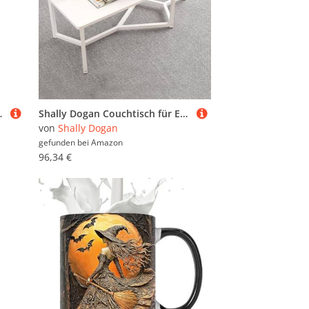
Räder, perfekt für Zuhause und Büro (blau)
Shally Dogan Couchtisch für Esszimmer mit 2 Regalen, luxuriöses Design, elegant, runde und rechteckige Tischplatte, ideal für Wohnzimmer, Büro (Gelb)
von
Shally Dogan
gefunden bei
Amazon
96,34 €