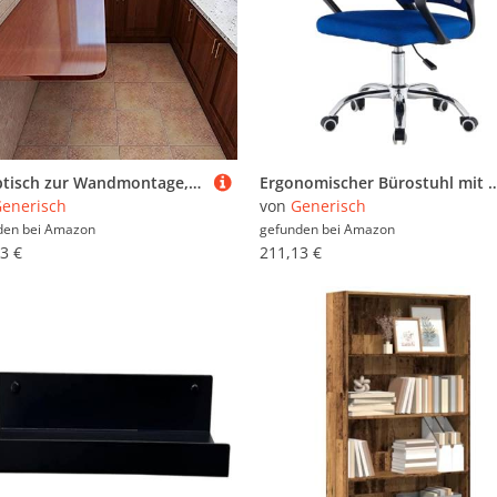
Klapptisch zur Wandmontage, platzsparender Klapptisch für Küche, Waschküche, Restaurant, Büro, vielseitiges und stilvolles Design
Ergonomischer Bürostuhl mit verstellbaren Armlehnen, Netzrückseite, Lendenwirbelstütze, Dreh-Design, flexible 
enerisch
von
Generisch
den bei
Amazon
gefunden bei
Amazon
3 €
211,13 €