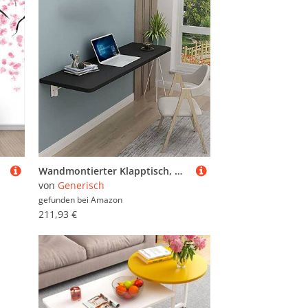
Wandmontierter Klapptisch, Massivholz Werkbank für Büro, Schlafzimmer, Küche, platzsparendes faltbares Design
von
Generisch
gefunden bei
Amazon
211,93 €