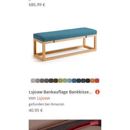
686,99 €
Lsjoaw Bankauflage Bankkissen Sitzauflage Sitzkissen Bank 110X40X5CM Stuhlkissen Bankpolster Schaukel mit abnehmbarem Bezug für Fensterbank Outdoor Gartenmöbel Terrasse Drinnen Sitz,Navy Blue
von
Lsjoaw
gefunden bei
Amazon
40,95 €