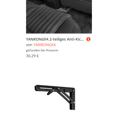
YANRONGFA 2-teiliges Anti-Kick-Pad Autositzlehne,für Audi A4 S4 A4 allroad A5 S5 RS5 Q7 wasserdichter vordere Rückenlehne Anti-Kick-Pad die Rücksitzesitzlehne,Black
von
YANRONGFA
gefunden bei
Amazon
30,29 €