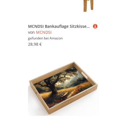
MCNDSI Bankauflage Sitzkissen Bank Bankkissen Sitzauflage Sitzpolster Sitzbank Auflage Polster fur Banke Kissen Kissenauflage for Küchenbank Gardenbank Essbank (80X30X5CM)(#15,150x35x8cm/59x14x3in)
von
MCNDSI
gefunden bei
Amazon
28,98 €