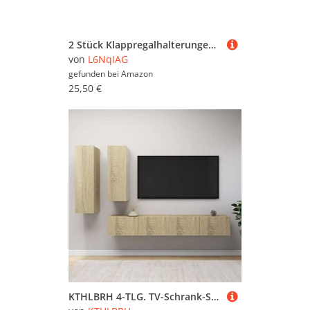
2 Stück Klappregalhalterungen, zusammenklappbare L-Tischscharniere zur Wandmontage for Bank und Tisch mit Schrauben Klappkonsole(2pcs black 8inch)
von
L6NqIAG
gefunden bei
Amazon
25,50 €
KTHLBRH 4-TLG. TV-Schrank-Set Sonoma-Eiche Holzwerkstoff tv Regal tv möbel Fernseher Schrank hängeschrank