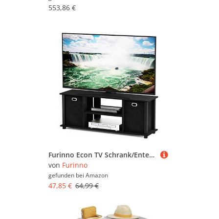
553,86 €
Furinno Econ TV Schrank/Entertainment Center mit 2 Einschüben, holz, schwarz, 29.72 x 29.72 x 40.13 cm
von
Furinno
gefunden bei
Amazon
47,85 €
64,99 €