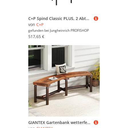
C+P Spind Classic PLUS, 2 Abteile, HxBxT 1.950 x 600 x 815 mm, für Vorhängeschloss, auskragende Bank aus Kunststoff, lichtgrau, rubinrot
von
C+P
gefunden bei
Jungheinrich PROFISHOP
517,65 €
GIANTEX Gartenbank wetterfest, Sitzbank Outdoor für 3 Personen, Balkonbank aus Massivholz karbonisiert, Garten Terrassenbank bis 360 kg belastbar, Gebogene Holzbank Parkbank Verandabank, 170x58x45 cm