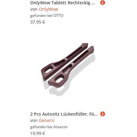
OnlyWow Tablett Rechteckig mit Henkel Bank - Baum - Mohnblumen - Hügel, Eichenholz, (1-tlg), Siervierplatte, Tray, Frühstücksbrett
von
OnlyWow
gefunden bei
OTTO
37,95 €
2 Pcs Autositz Lückenfüller, Für Citroen C5 Aircross 2000-2024 Auslaufsicherer Lückenfüllstreifen Verhindert das Fallenlassen von Handy Schlüsseln Karten,B
von
Generic
gefunden bei
Amazon
19,99 €