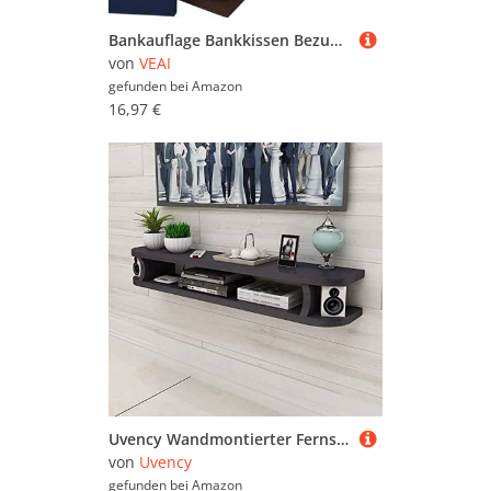
Bankauflage Bankkissen Bezug rutschfest, 100/120/150/80x30/40CM Outdoor/Indoor Sitzkissenbezug Mit Reißverschluss, Waschbar Ersatzbezug, für Sitzauflage Bank Gartenbank Auflage(Karamell,120x35x8cm)
von
VEAI
gefunden bei
Amazon
16,97 €
Uvency Wandmontierter Fernsehschrank,Schwimmender Fernsehständer Für Kleine Wohnung,Einfacher Hängender Fernsehschrank Wohnzimmer Schlafzimmer Lagerregal/D / 80Cm/80Cm E/E
von
Uvency
gefunden bei
Amazon