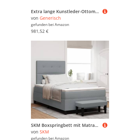
Extra lange Kunstleder-Ottomane, rechteckige Bank für Wohnzimmer und Eingangsbereich, Fußstütze und Truhe aus PU-Leder, mit Kissen, vielseitige, graue Möbel für Bett und Fußbett
von
Generisch
gefunden bei
Amazon
981,52 €
SKM Boxspringbett mit Matratze & Bank Hellgrau 120x200 cm Stoff,Möbel,Betten & Zubehör,Betten & Bettgestelle,Hellgrau,63.9KG,3344058
von
SKM
gefunden bei
Amazon