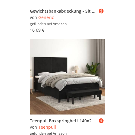
Esszimmerstühle (259.215)
Gewichtsbankabdeckung - Sit -up -Boardabdeckung | Übung Bank Dust Shield | Wasserdichte tragbare Dust Boards Protector | Übungen Trainingsgeräte Fälle für Fitnessbänkesitze
Hochstühle (8.190)
von
Generic
gefunden bei
Amazon
Hängelampen (144.828)
16,69 €
Kommoden (210.936)
Regale (1.127.125)
Servierwagen (11.486)
Sideboards (226.804)
Sitzbänke (271.808)
Sitzhocker (27.776)
Tischwäsche (291.309)
Vitrinen (43.061)
Teenpull Boxspringbett 140x200 cm Schwarz, Samtstoff, Höhenverstellbares Kopfteil, Taschenfederkernmatratze, Matratzenauflage, Inklusive Bank für Schlafzimmer
von
Teenpull
gefunden bei
Amazon