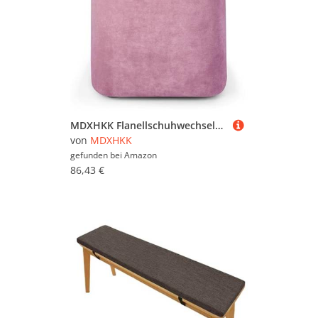
MDXHKK Flanellschuhwechselhocker, Eingänge Bank, Kurze Ottomane Für Korridore, Schlafzimmer, Wohnzimmer,HH
von
MDXHKK
gefunden bei
Amazon
86,43 €