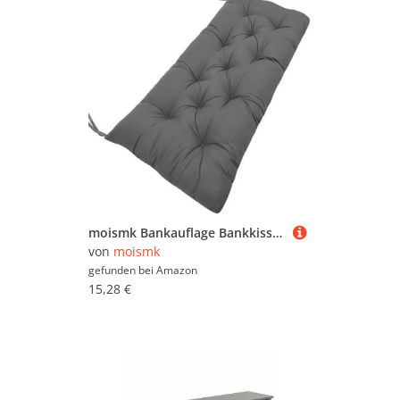
moismk Bankauflage Bankkissen 8cm Dick Sitzauflage Sitzkissen Bank Bankpolster Sitzpolster Auflage für Gartenbank Sitzbank & Hollywoodschauke Outdoor/Indoor(Gray,90x50cmx8cm Thick)
von
moismk
gefunden bei
Amazon
15,28 €