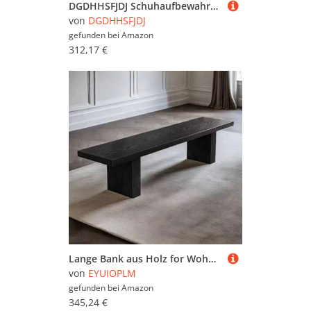
DGDHHSFJDJ Schuhaufbewahrungsbank mit Samtsitz, 3-stufigem Schuhregal und goldfarbenem Metallrahmen
von
DGDHHSFJDJ
gefunden bei
Amazon
312,17 €
Lange Bank aus Holz for Wohnzimmer und Esszimmer im Bauernhausstil, Bank for den Kücheneingangsbereich mit armlosem Design und geringer Höhe, Schuhbank aus Massivholz, Eingangsbänke(160 * 35 * 45cm)
von
EYUIOPLM
gefunden bei
Amazon
345,24 €