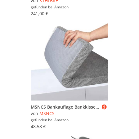
von
KTHLBRH
gefunden bei
Amazon
241,00 €
MSNCS Bankauflage Bankkissen Outdoor 60x30 150x50 120x40 100x35 130x50,Sitzkissen Gartenstuhl,Sitzauflage Bequeme Bankpolster, für Bank, Fensterbank, Gartenmöbel, Terrasse, Drinnen(#1,150x60x5cm)
von
MSNCS
gefunden bei
Amazon
48,58 €