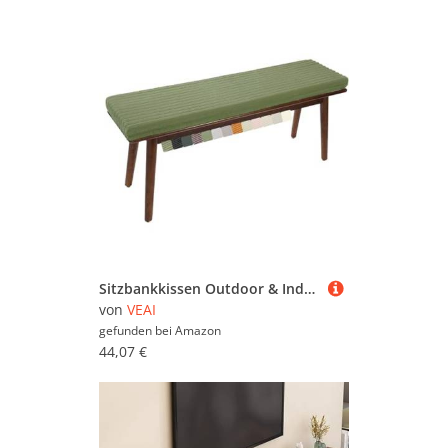
Sitzbankkissen Outdoor & Indoor - 120/130/160/180 x 30/35/40 cm - rutschfeste Bankauflage Bankpolster Sitzauflage, für Gartenbank, Erkerbank, Schaukel oder Veranda (2/3/4 Sitzer)(Colour7,130x45x5cm)
von
VEAI
gefunden bei
Amazon
44,07 €