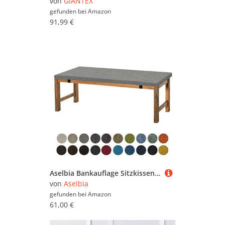
von
GIANTEX
gefunden bei
Amazon
91,99 €
Aselbia Bankauflage Sitzkissen 140X45X5CM,Waschbare Rutschfestes Bankkissen Sitzauflage Bequeme Bankpolster für Bank, Fensterbank, Gartenmöbel, Terrasse, Drinnen,Dunkelgrau
von
Aselbia
gefunden bei
Amazon
61,00 €