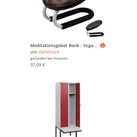
Meditationsgebet Bank - Yoga Meditation Gebet knien, gepolsterter Komforthocker | Ergonomisches Knie für Anfänger, Senioren, Büro -Zen -Fokus, Yoga -Lesen, achtsame spirituelle Entspannungsraum
von
Generisch
gefunden bei
Amazon
37,09 €