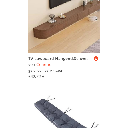
TV Lowboard Hängend,Schwebender TV-Ständer,Modernes Schwebendes Entertainment-Center,Medienkonsole,mit herunterklappbaren Türen,Schubladen und Kabelmanagement,für Wohnzimmer(02,102.4"(260cm))
von
Generic
gefunden bei
Amazon
642,72 €