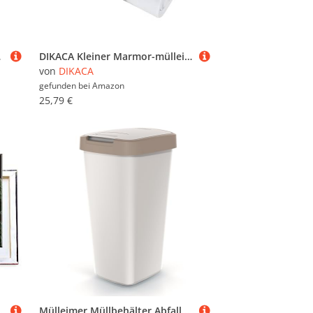
n & Innen (Rot, H)
DIKACA Kleiner Marmor-mülleimer Kunststoff Schmaler Abfallbehälter Platzsparend für Badezimmer Schlafzimmer Küche Vielseitiger Haushaltstonne Weiß
von
DIKACA
gefunden bei
Amazon
25,79 €
uf Leinwand aufgespannt und in erstklassiger Druckqualität
Mülleimer Müllbehälter Abfalleimer Biomülleimer Aschgrau mit Deckel Abfallsammler Mülltonne Papierkorb Schwingeimer (Braun, 25L)