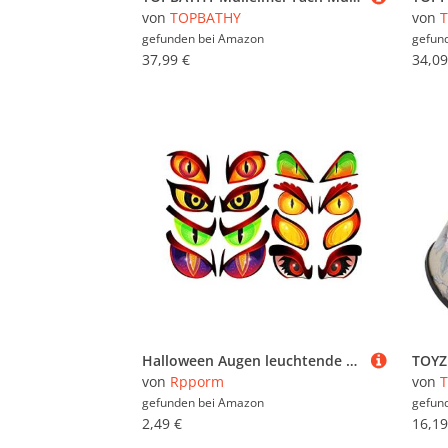
von
TOPBATHY
von
gefunden bei
Amazon
gefun
37,99 €
34,09
Halloween Augen leuchtende dekorative Aufkleber Gepäck Notebook DIY wasserdichte Wandaufkleber Mülltonne Aufkleber Lustig (B, One Size)
von
Rpporm
von
gefunden bei
Amazon
gefun
2,49 €
16,19