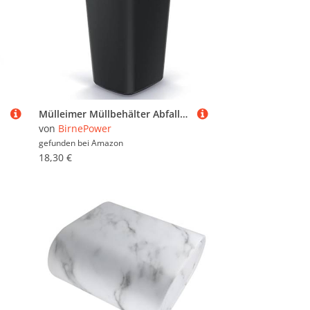
Mülleimer Müllbehälter Abfalleimer Biomülleimer mit Deckel Abfallsammler Mülltonne 53 x 29 x 26cm Papierkorb 25L Schwingeimer (Grau)
von
BirnePower
gefunden bei
Amazon
18,30 €