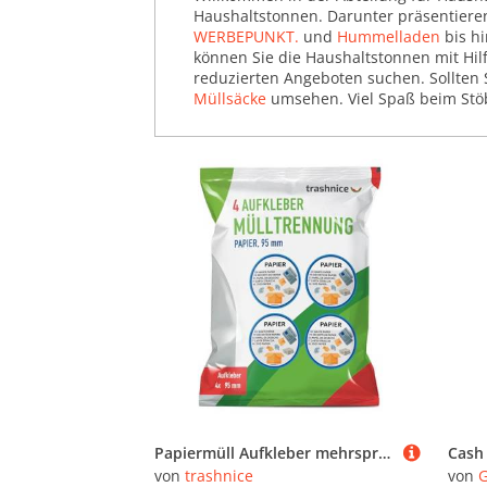
Haushaltstonnen. Darunter präsentiere
WERBEPUNKT.
und
Hummelladen
bis h
können Sie die Haushaltstonnen mit Hil
reduzierten Angeboten suchen. Sollten 
Müllsäcke
umsehen. Viel Spaß beim Stö
Papiermüll Aufkleber mehrsprachig 4er Pack für Mülltrennung Aufkleber Mülltonne Abfalleimer Set Abfall Abfalleimer-Aufkleber 95 mm, Papiermüll Mülltonnenaufkleber. Mülltonnen Abfalltrennung Papierkorb
von
trashnice
von
G