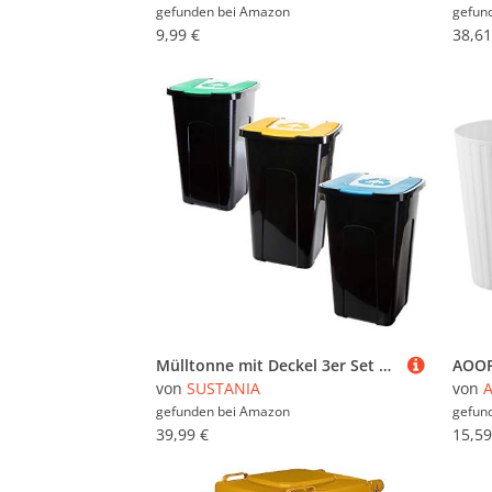
gefunden bei
Amazon
gefun
9,99 €
38,61
Mülltonne mit Deckel 3er Set 50 Liter Abfalleimer Abfalltonnne Mülleimer mit Farbkodierten Deckeln für Effiziente Drinnen & Draußen Mülltrennung, Langlebig & Wetterfest, 56x36x36cm, Made in EU
von
SUSTANIA
von
gefunden bei
Amazon
gefun
39,99 €
15,59