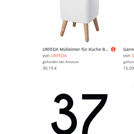
URFEDA Mülleimer für Küche Bad, 10L Mülleimer mit Pressdeckel, Nordischer Moderner Abfalleimer, Kunststoff Mülltonne Eimer Mülleimer für Küche Büro Badezimmer Schlafzimmer Wohnzimmer
von
URFEDA
von
G
gefunden bei
Amazon
gefun
30,19 €
15,09