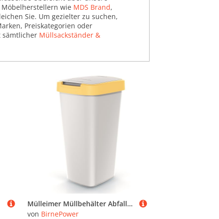
 Möbelherstellern wie
MDS Brand
,
eichen Sie. Um gezielter zu suchen,
Marken, Preiskategorien oder
t sämtlicher
Müllsackständer &
Mülleimer Müllbehälter Abfalleimer Biomülleimer Aschgrau mit Deckel Abfallsammler Mülltonne Papierkorb Schwingeimer (Gelb, 25L)
von
BirnePower