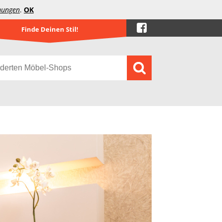
mungen
.
OK
Finde Deinen Stil!