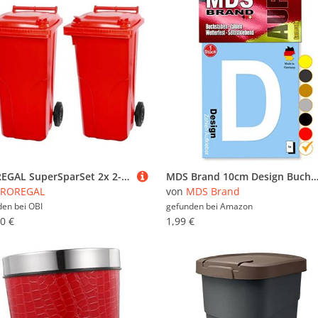
PROREGAL SuperSparSet 2x 2-Rad-Mülltonne Mgb HDPE-Kunststoff 120 Liter Rot
MDS Brand 10cm Design Buchstaben Aufkleber Selbstklebende Klebebuchstaben | Wetterfest Alphabet zum Aufkleben für Briefkasten, Auto, Mülltonne, Vinyl Buchstaben für Außen 
PROREGAL
von
MDS Brand
den bei
OBI
gefunden bei
Amazon
0 €
1,99 €