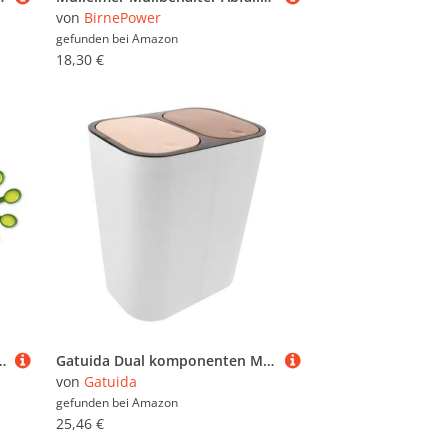
von
BirnePower
gefunden bei
Amazon
18,30 €
nk Tür Mülltonne Badezimmer als Auto-Aufkleber I lustig cool wetterfest I kfz092
Gatuida Dual komponenten Mülleimer Kunststoff Abfalltrennung Müllbehälter mit Druckdeckel für Küche und Bad Weiße Mülltonne mit Separater Abfallklassifizierung Leicht zu Reinigen und
von
Gatuida
gefunden bei
Amazon
25,46 €