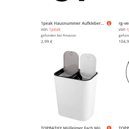
1peak Hausnummer Aufkleber 37 in schwarz, 20 cm groß, für Mülltonne, Tür, Tor & div. Beschriftungen, wetterfest
von
1peak
von
r
gefunden bei
Amazon
gefun
2,99 €
104,9
TOPBATHY Mülleimer Fach Mülltonne Müllcontainer für das Kinderzimmer kleiner Plastikbehälter Abfalleimer doppelte Mülltonne Gitter Kunststoff-Box Kombination