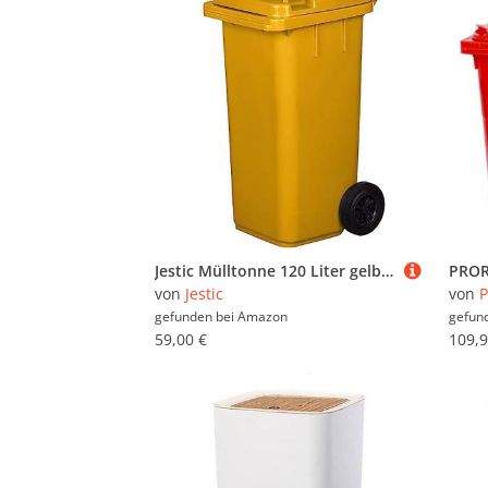
Jestic Mülltonne 120 Liter gelb mit Gummirädern, für Mülltrennung, Recycling innen außen, EN840
von
Jestic
von
gefunden bei
Amazon
gefun
59,00 €
109,9