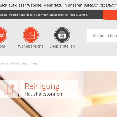
auch auf dieser Website. Mehr dazu in unseren
Datenschutzbestim
ps gleichzeitig nach Möbeln und Wohn-Accessoires für Haus & Garten.
bel
Wohnbereiche
Shop erstellen
lsäcke
Haushaltstonnen
Reinigung
Haushaltstonnen