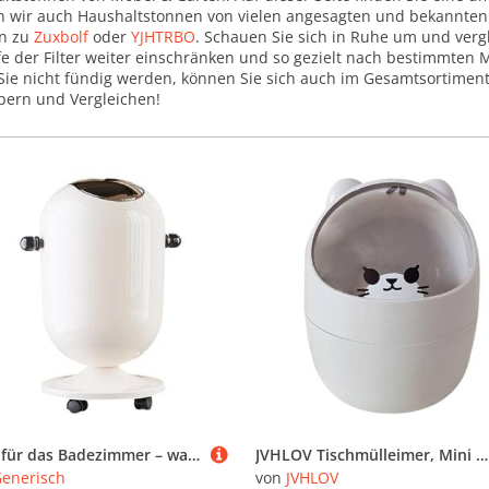
n wir auch Haushaltstonnen von vielen angesagten und bekannten
in zu
Zuxbolf
oder
YJHTRBO
. Schauen Sie sich in Ruhe um und vergl
fe der Filter weiter einschränken und so gezielt nach bestimmten 
Sie nicht fündig werden, können Sie sich auch im Gesamtsortimen
bern und Vergleichen!
Cash für das Badezimmer – wasserdichte Mülltonne | 15 l Kanille Hundekissen | Recycling-Organizer mit Rollen für Büro und Gastronomie
JVHLOV Tischmülleimer, Mini Mülleimer mit Deckel, Desktop-Mülleimer, Mülltonne Klein Papierkorb, Tragbarer Abnehmbarer Tischabfalleimer, Kunststoff Abfallbehälter für Büro(Weiß/Grau) (Grau)
enerisch
von
JVHLOV