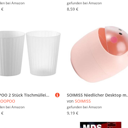
den bei
Amazon
gefunden bei
Amazon
 €
8,59 €
AOOPOO 2 Stück Tischmülleimer mit Deckel, Mini Mülleimer Tischabfalleimer, Mülltonne Klein Papierkorb aus Kunststoff mit Deckel für Büro, Kinderzimmer, Küche, Schlafzimmer, Schminktisch
SOIMISS Niedlicher Desktop mülleimer mit Deckel Kompakter Kunststoff abfalleimer für Büro und Zuh
AOOPOO
von
SOIMISS
den bei
Amazon
gefunden bei
Amazon
 €
9,19 €