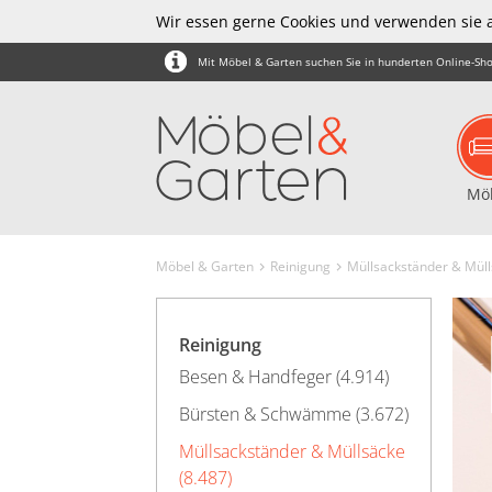
Wir essen gerne Cookies und verwenden sie 
Mit Möbel & Garten suchen Sie in hunderten Online-Sho
Mö
Möbel & Garten
Reinigung
Müllsackständer & Mül
Reinigung
Besen & Handfeger (4.914)
Bürsten & Schwämme (3.672)
Müllsackständer & Müllsäcke
(8.487)