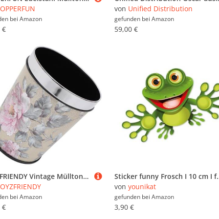
TOPPERFUN
von
Unified Distribution
den bei
Amazon
gefunden bei
Amazon
 €
59,00 €
TOYZFRIENDY Vintage Mülltonne ohne Deckel aus Robustem Material Großer Öffnung Stilvoller Retro Abfalleimer für Küche Wohnzimmer Schlafzimmer Kompakter Behälter für Sauberes Zuhause
Sticker funny Frosch I 10 cm I für Laptop Koffer Roller Kühlschra
TOYZFRIENDY
von
younikat
den bei
Amazon
gefunden bei
Amazon
 €
3,90 €