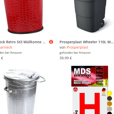
Garneck Retro Stil Mülltonne ohne Deckel aus Langlebigem Kunststoff mit Edelstahlring Kompakter Kleiner Abfalleimer für Schlafzimmer und Büro Praktischer Papierkorb im Vintage Design
Prosperplast Wheeler 110L Müllbehälter mit Rädern und Deckel Mülltonne Müllgroßbehälter Großmülltonne Universaltonne Kunststoff (Braun)
arneck
von
Prosperplast
den bei
Amazon
gefunden bei
Amazon
 €
39,99 €