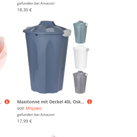
gefunden bei
Amazon
18,30 €
ause Kleine Tisch mülltonne mit Praktischem Klappdeckel Platzsparend und Leicht zu
Maxitonne mit Deckel 40L Oskartonne Windeleimer Abfalleimer Kunststoff Mülltonne Abfalltonne Mülleimer, Farben:Hellblau
von
Mojawo
gefunden bei
Amazon
17,99 €