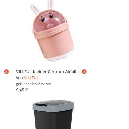
& Innen (Weiss, D)
VILLFUL Kleiner Cartoon Abfalleimer Mini Desktop Mülleimer aus Robustem PP Pet Material Niedlicher Kleiner Tischmülleimer für Kinderzimmer Wohnzimmer Küche Praktische Dekorative Mülltonne
von
VILLFUL
gefunden bei
Amazon
9,45 €