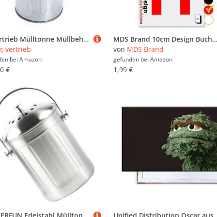
rg-vertrieb Mülltonne Müllbehälter Verzinkt 80L mit Deckel Behälter Abfalltonne Müllgroßbehälter Stahlblech Metallbehälter
MDS Brand 10cm Design Buchstaben Aufkleber A-Z Selbstklebende Klebebuchstaben | Wetterfest Alphabet zum Aufkleben für Briefkasten, Auto, Mülltonne, Vinyl Buchstaben für Auße
g-vertrieb
von
MDS Brand
den bei
Amazon
gefunden bei
Amazon
0 €
1,99 €
TOPPERFUN Edelstahl Mülltonne Für Küche Mit Aktivkohlefilter Geruchsabschirmung Kompostbehälter Für Arbeitsplatte Klein Und Leicht
Unified Distribution Oscar aus der Mülltonne Sesamstraße - 120x80 cm - Bilder & Kunstdrucke fertig a