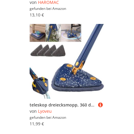
von
HAROMAC
gefunden bei
Amazon
13,10 €
teleskop dreiecksmopp, 360 drehbarer wischer - anglemop,dreieckiger bodenwischer angelmop,angle mop,bad und fliesenwischer mit teleskopstiel,360 grad wischmopp flovida,dreieckiger 360-grad-reinigungsm
von
Lyoveu
gefunden bei
Amazon
11,99 €