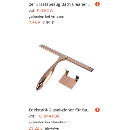
2er Ersatzbezug Bath Cleaner für Leifheit Badwischer Bath Cleaner Micro Duo Telescope, Fliesenwischer ideal für Armaturen, Moppbezug aus Mikrofaser mit Spezialborsten, Bodenwischer Ersatzbezug
von
KEEPOW
gefunden bei
Amazon
7,35 €
7,99 €
Edelstahl-Glasabzieher für Badezimmer, Silikonbronze, Auto-Windschutzscheiben- und Türabzieher, Fliesenwischer für Keramikfliesen im Haushalt
von
TORMATOR
gefunden bei
ManoMano
21,22 €
55,17 €