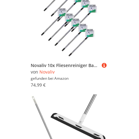
Novaliv 10x Fliesenreiniger Bad Wand mit Teleskopstiel inkl Mikrofaser Bezug Fliesenwischer Badwischer Fliesenputzer Bad
von
Novaliv
gefunden bei
Amazon
74,99 €