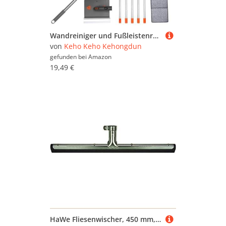
Wandreiniger und Fußleistenreiniger,Ausziehbarer Fliesenreiniger Wischmopp mit 6 wiederverwendbar Pads,Multifunktionale Quadratische Platte Langem Griff Fliesenreiniger Fliesenwischer Fensterputzer
von
Keho Keho Kehongdun
gefunden bei
Amazon
19,49 €
HaWe Fliesenwischer, 450 mm, 1326.4