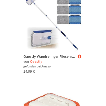
Qaestfy Wandreiniger Fliesenreiniger Gerät Fliesenwischer mit 152cm Aluminium langem Griff Bad Reiniger Wischmopp Fensterputzer mit Teleskopstiel 6 wiederverwendbar Pads
von
Qaestfy
gefunden bei
Amazon
24,99 €