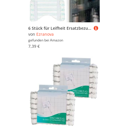
6 Stück für Leifheit Ersatzbezug Bath Cleaner Set,für Starke Dekontamination, Fliesenwischer Ideal,Moppbezug aus Mikrofaser mit Spezialborsten, Bodenwischer Ersatzbezug
von
Ezranova
gefunden bei
Amazon
7,39 €