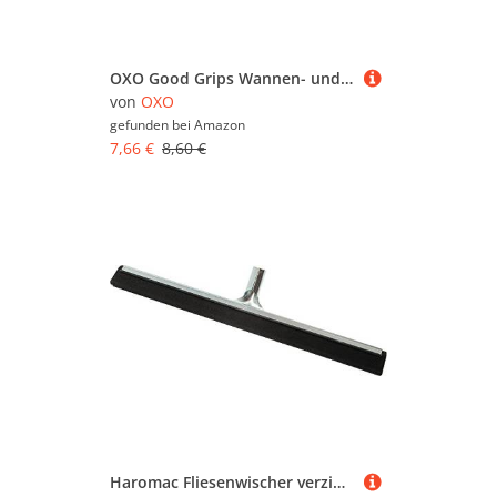
OXO Good Grips Wannen- und Fliesenwischer mit Teleskopstange – Ersatzschrubber
von
OXO
gefunden bei
Amazon
7,66 €
8,60 €
Haromac Fliesenwischer verzinkt 750 mm, mit Wasserrille, galvanisiert, 02750750