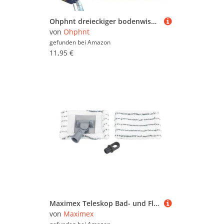
Ohphnt dreieckiger bodenwischer Angle mop,teleskop dreiecksmopp,dreieckiger 360-grad-reinigungsmopp,Angle mop,Bad und fliesenwischer mit teleskopstiel,360 Grad wischmopp flovida,dreieckiger 360-grad
von
Ohphnt
gefunden bei
Amazon
11,95 €
Maximex Teleskop Bad- und Fliesenwischer Profi, 360° Duo-Knickgelenk, Inkl. 2 Bezüge, Waschbar bis 60°C, 16 x 67-133 x 4 cm
von
Maximex