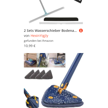
2 Sets Wasserschieber Bodenabzieher, Fensterabzieher mit Teleskopstiel Duschabzieher Langer Stiel, Silikon & Schaumabzieher Squeegee für Glasabzieher Dusche Boden Küche Fliesenwischer Bad Abzieher
von
HexinYigjly
gefunden bei
Amazon
10,99 €