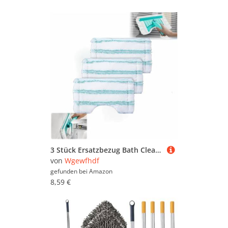
3 Stück Ersatzbezug Bath Cleaner Mikrofasern Set, Fliesenwischer mit Mikrofaser Bezug und Click System, Badewannenwischer für Leifheit Ersatz Zubehör, Moppbezug, Bodenwischer Armaturen
von
Wgewfhdf
gefunden bei
Amazon
8,59 €