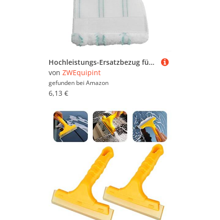
Hochleistungs-Ersatzbezug für Leifheit Fliesenwischer-Pad, einfaches Wechseln (4 Stück)
von
ZWEquipint
gefunden bei
Amazon
6,13 €