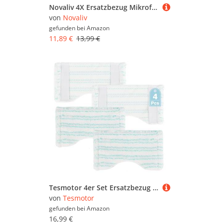
Novaliv 4X Ersatzbezug Mikrofaser Bezug Fliesenreiniger Bad Wand Fliesenwischer Badwischer Fliesenputzer Bad Mop
von
Novaliv
gefunden bei
Amazon
11,89 €
13,99 €
Tesmotor 4er Set Ersatzbezug für Leifheit Badwischer Bath Cleaner Micro Duo, Mikrofaser Wischbezug mit Spezialborsten, für Fliesenwischer & Teleskoparm, ideal für Bad & Dusche
von
Tesmotor
gefunden bei
Amazon
16,99 €