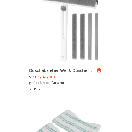
und
ILESTDG
bis hin zu
TORMATOR
oder
XISRENS
. Schauen Sie sich in Ruhe um und
vergleichen Sie. Um gezielter zu suchen, können
Sie die Fliesenwischer mit Hilfe der Filter weiter
einschränken und so gezielt nach bestimmten
Marken, Preiskategorien oder reduzierten
Angeboten suchen. Sollten Sie nicht fündig
werden, können Sie sich auch im
Gesamtsortiment sämtlicher
Wasserschieber,
Fliesenwischer & Fensterwischer
umsehen. Viel
Spaß beim Stöbern und Vergleichen!
Duschabzieher Weiß, Dusche Abzieher, Faltbarer Abzieher, Fliesenwischer mit 2 Ersatz-Geschirrtüchern und 2 Ersatz-Klebestreifen, Abzieher Auto über Badezimmerwände, Spiegel, Fenster, 26 cm
von
xyuayamz
gefunden bei
Amazon
7,99 €