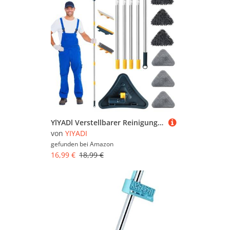
YlYADl Verstellbarer Reinigungsmopp,Dreieckiger Reinigungsmopp,Bodenwischer Wischmopp mit Langem Griff,180 ° rotierbares Wandwischmop,Fliesenwischer für gründlichen Reinigung des gesamten Hauses
von
YIYADI
gefunden bei
Amazon
16,99 €
18,99 €