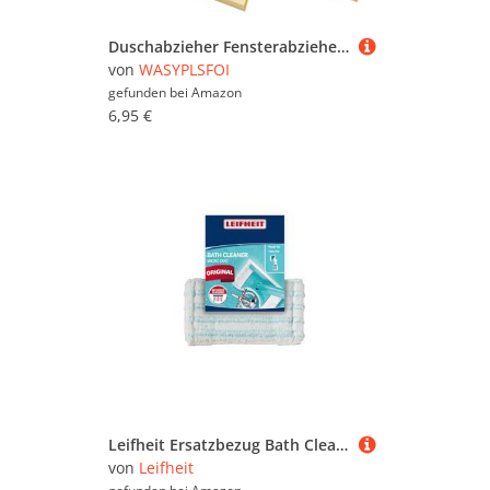
Duschabzieher Fensterabzieher Fensterwischer Fliesenwischer Abzieher Wasserabzieher Dusche Rakel für Glastüren Wände, 2er Pack
von
WASYPLSFOI
gefunden bei
Amazon
6,95 €
Leifheit Ersatzbezug Bath Cleaner für den Fliesen- und Wannenwischer Bath Cleaner, Wischbezug aus Mikrofaser mit Spezialborsten, extrem saugfähiger Wischer, Original
von
Leifheit