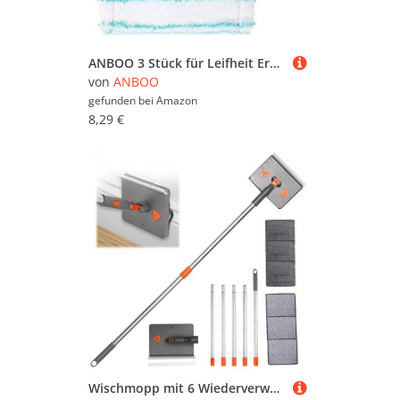
ANBOO 3 Stück für Leifheit Ersatzbezug Bath Cleaner Mikrofasern Set, 20x12,5cm Badwischer Bath Cleaner, Micro Duo Telescope Ersatz Zubehör, für Fliesenwischer Ideal, Starke Dekontamination
von
ANBOO
gefunden bei
Amazon
8,29 €
Wischmopp mit 6 Wiederverwendbar Pads Teleskopreiniger Wandreiniger Fliesenreiniger Gerät Fliesenwischer mit 60 in Aluminium langem Griff Bad Reiniger Fensterputzer (A)