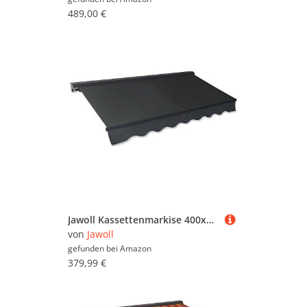
489,00 €
Jawoll Kassettenmarkise 400x250 cm, Markisenstoff anthrazit (Profilfarbe: Anthrazit), Sonnenschutz mit Markisenkrubel, Schattenspender, Sonnensegel, Hülsenmarkise UV- beständig & Wasserabweisend
von
Jawoll
gefunden bei
Amazon
379,99 €