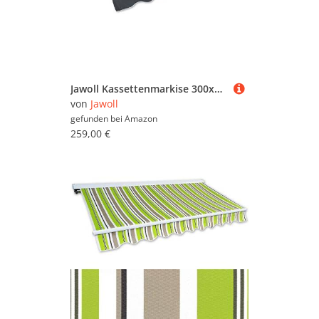
Stehleuchten (13.042)
Strahler (9.178)
Terrassenüberdachung
(8.852)
Jawoll Kassettenmarkise 300x250 cm, Markisenstoff anthrazit (Profilfarbe: Anthrazit), Sonnenschutz mit Markisenkrubel, Schattenspender, Sonnensegel, Hülsenmarkise UV- beständig & Wasserabweisend
von
Jawoll
Wandleuchten (16.695)
gefunden bei
Amazon
259,00 €
Zäune & Sichtschutz
(474.447)