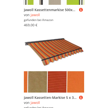
Jawoll Kassettenmarkise 500x300 cm, Markisenstoff grün-braun (Profilfarbe: Weiß), Sonnenschutz mit Markisenkrubel, Schattenspender, Sonnensegel, Hülsenmarkise UV- beständig & Wasserabweisend
von
Jawoll
gefunden bei
Amazon
469,00 €
Jawoll Kassetten-Markise 5 x 3 m braun-Terracotta (Profilfarbe: Anthrazit) Sonnenschutz Alu Markise Schattenspender Sonnensegel Hülsenmarkise Gelenkarm-Markise
von
Jawoll
gefunden bei
Amazon