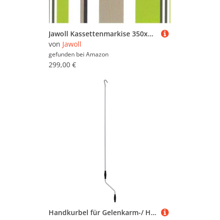
Jawoll Kassettenmarkise 350x250 cm, Markisenstoff grün-braun (Profilfarbe: Anthrazit), Sonnenschutz mit Markisenkrubel, Schattenspender, Sonnensegel, Hülsenmarkise UV- beständig & Wasserabweisend
von
Jawoll
gefunden bei
Amazon
299,00 €
Handkurbel für Gelenkarm-/ Hülsenmarkise Weiß