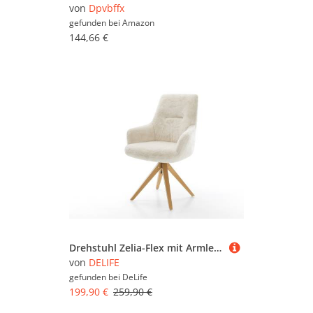
von
Dpvbffx
gefunden bei
Amazon
144,66 €
Drehstuhl Zelia-Flex mit Armlehnen Plüsch Creme-Weiß Holzgestell kantig Natur 360° drehbar Taschenfederkern
von
DELIFE
gefunden bei
DeLife
199,90 €
259,90 €