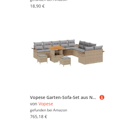
18,90 €
Vopese Garten-Sofa-Set aus Natur Rattan, 6 Personen, beige, für Balkon und Terrasse - Outdoor Komfort Model3362192
von
Vopese
gefunden bei
Amazon
765,18 €