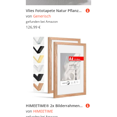
Vlies Fototapete Natur Pflanzen Hibiskus 400x280cm (B x H) - Fototapeten - Tapeten - für Wohnzimmer Schlafzimmer - Vliestapete Wandtapete Tapete 3D Effekt Wand Dekoration - Vintage Blumen
von
Generisch
gefunden bei
Amazon
126,99 €
HIMEETIME® 2x Bilderrahmen DIN A4 21x30 cm,aus massivem Eichenholz,Natur Eiche Holz Rahmen | Display A5(15x21cm) Bild mit Passepartout |für Wandbehänge oder Tischdekoration
von
HIMEETIME
gefunden bei
Amazon