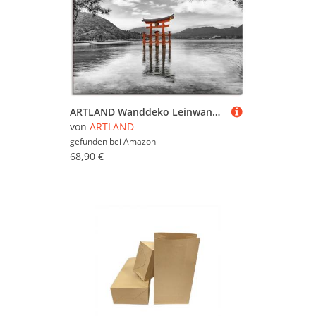
ARTLAND Wanddeko Leinwand Bilder Wandbild 70x70 cm Japan Reise Natur See Hiroshima Shinto Schrein Tor Itsukushima U5HL
von
ARTLAND
gefunden bei
Amazon
68,90 €