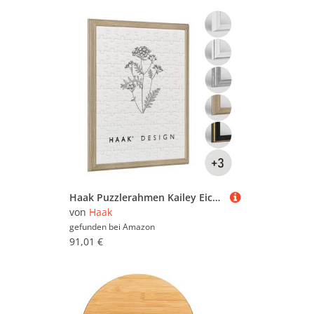
Haak Puzzlerahmen Kailey Eiche Natur (Dekor) 80 X 121 cm (ca. 3000 Teile) ANTIREFLEX/Entspiegelt Barockrahmen Bilderrahmen Rahmen für Puzzle
von
Haak
gefunden bei
Amazon
91,01 €