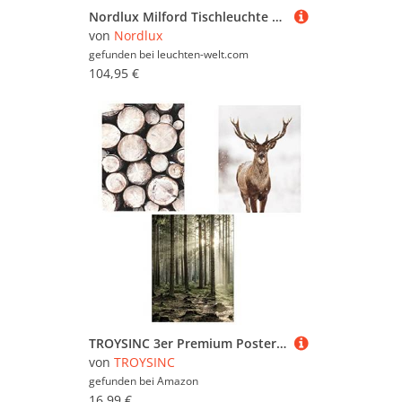
Nordlux Milford Tischleuchte natur E27
von
Nordlux
gefunden bei
leuchten-welt.com
104,95 €
TROYSINC 3er Premium Poster Set, Moderne Natur Winter Landschaft Wandbilder Leinwandbilder, Ohne Rahmen Kunst Wald Bilder Wanddecor für Wohnzimmer (Stil A,30 x 40 cm)
von
TROYSINC
gefunden bei
Amazon
16,99 €