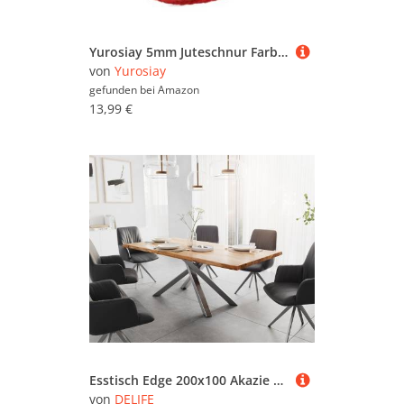
Yurosiay 5mm Juteschnur Farbig Garten Kordel Jute-Schnur Bunte Bastelschnur Dekokordel Juteseil Natur Schnur Makramee Garn Hanfseil Kordel Jutekordel Deko Paketschnur
von
Yurosiay
gefunden bei
Amazon
13,99 €
Esstisch Edge 200x100 Akazie Natur Kreuzgestell Rechteck Edelstahl Live-Edge
von
DELIFE