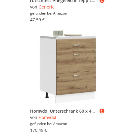
rutschfest Pflegeleicht Teppich 80 x 150 cm, Kuscheliger Hellgrau Flanell-Wurfteppich mit Modern Natur Blätter Monstera aufgedrucktem Muster und Anti-Rutsch-Unterseite
von
Generic
gefunden bei
Amazon
47,59 €
Homvdxl Unterschrank 60 x 46 x 81,5 cm, moderner Küchenunterschrank mit 3 Schubladen und verstellbaren Füßen, für Esszimmer, Wohnzimmer, Flur, Natur
von
Homvdxl
gefunden bei
Amazon
170,49 €