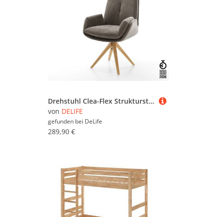
Schauen Sie sich in Ruhe um und vergleichen Sie.
Verstellbare Lattenroste
Um gezielter zu suchen, können Sie die
(10.256)
Naturmatratzen mit Hilfe der Filter weiter
einschränken und so gezielt nach bestimmten
Marken, Preiskategorien oder reduzierten
Angeboten suchen. Sollten Sie nicht fündig
werden, können Sie sich auch im
Gesamtsortiment sämtlicher
Matratzen &
Lattenroste
umsehen. Viel Spaß beim Stöbern
und Vergleichen!
Drehstuhl Clea-Flex Strukturstoff Soft Taupe Holzgestell kantig Natur 360° drehbar
von
DELIFE
gefunden bei
DeLife
289,90 €