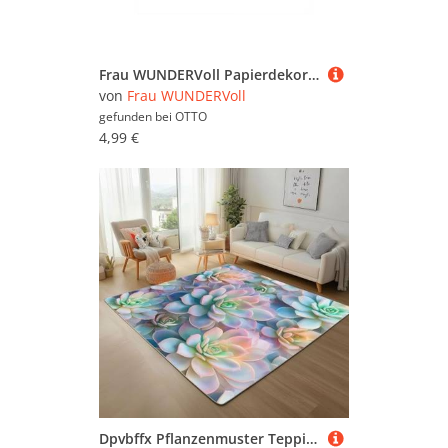
Frau WUNDERVoll Papierdekoration 12 Papiertüten mit Boden - natur Kraftpapier, 100g Papier
von
Frau WUNDERVoll
gefunden bei
OTTO
4,99 €
Dpvbffx Pflanzenmuster Teppich Wohnzimmer, Bunt Succulent Kurzflor Teppich 160x200 cm, Natur Pflanzen Teppiche Antirutsch Weich Waschbare Teppiche Kinderzimmer Schlafzimmer Bettvorleger