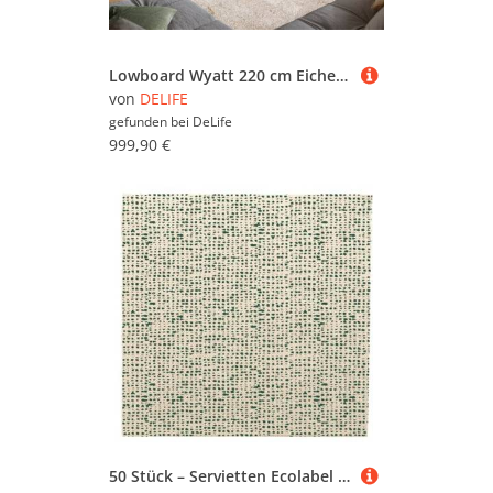
Lowboard Wyatt 220 cm Eiche Natur 4 Schübe V-Fuß Metall Schwarz
von
DELIFE
gefunden bei
DeLife
999,90 €
50 Stück – Servietten Ecolabel P. 1/4 'Double Point – Dakar' 19 G/M2 40 x 40 cm Natur recycelt