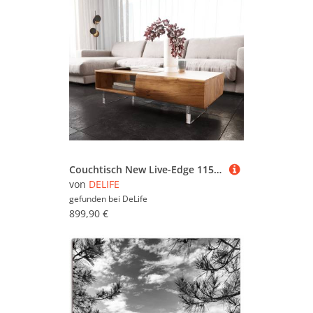
Couchtisch New Live-Edge 115x60 cm Akazie Natur 2 Schubladen 1 Fach Acrylfuß
von
DELIFE
gefunden bei
DeLife
899,90 €