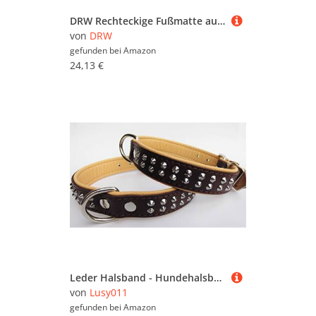
DRW Rechteckige Fußmatte aus Kokosfaser mit Welcome-Logo in Natur, 40 x 75 cm, Mehrfarbig, estandar
von
DRW
gefunden bei
Amazon
24,13 €
Leder Halsband - Hundehalsband, Nieten, Halsumfang 39-46cm, 42-50cm, Echt Leder; Braun-Natur, NEU (Halsumfang 39-46cm/53cm)
von
Lusy011
gefunden bei
Amazon