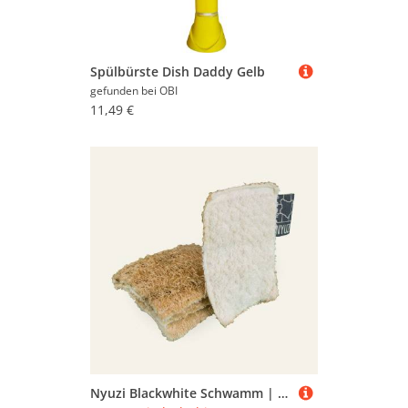
Spülbürste Dish Daddy Gelb
gefunden bei
OBI
11,49 €
Nyuzi Blackwhite Schwamm | LuffaSchwamm zum duschen oder spülen mit upgecycelten Handtüchern 4er set