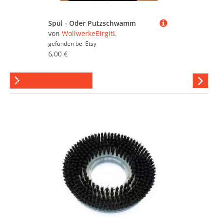
Spül - Oder Putzschwamm
von
WollwerkeBirgitL
gefunden bei
Etsy
6,00 €
Scheuerbürsten
Hi
stöber