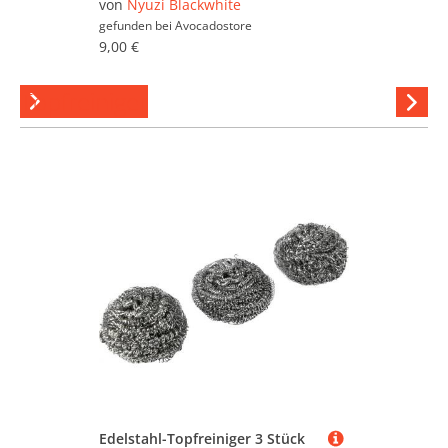
von
Nyuzi Blackwhite
gefunden bei
Avocadostore
9,00 €
Topfreiniger
Hi
stöber
Edelstahl-Topfreiniger 3 Stück