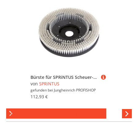
Bürste für SPRiNTUS Scheuer-Saugmaschine TORTUGA, mittel, 15ʺ
von
SPRiNTUS
gefunden bei
Jungheinrich PROFISHOP
112,93 €
Spülbürsten & Spülschwämme
Hi
stöber