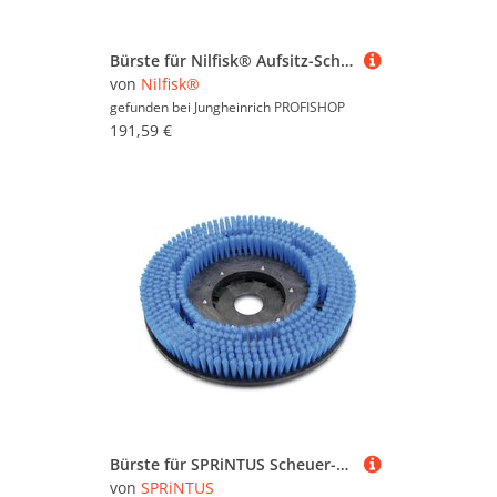
Bürste für Nilfisk® Aufsitz-Scheuer-Saugmaschine SCRUBTEC R 686
von
Nilfisk®
gefunden bei
Jungheinrich PROFISHOP
191,59 €
Bürste für SPRiNTUS Scheuer-Saugmaschine TORTUGA, weich, 15ʺ
von
SPRiNTUS