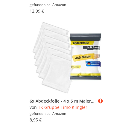
gefunden bei
Amazon
12,99 €
6x Abdeckfolie - 4 x 5 m Malerplane - 160 qm Plane - extra stark & transparent Baufolie & Malerfolie & Malervlies Tapete - Maler Abdeckplane für Renovierung & Umzug - Made in Europe (Mengenauswahl)
von
TK Gruppe Timo Klingler
gefunden bei
Amazon
8,95 €