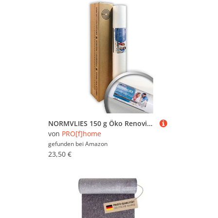
NORMVLIES 150 g Öko Renoviervlies glatte überstreichbare Vliestapete umweltbewusst weiß Glattvlies nachhaltig umweltschonend Malervlies | 18,75m2 25 Meter Rolle FSC® MIX Nr. TSUD-COC-001718-KR
von
PRO[f]home
gefunden bei
Amazon
23,50 €