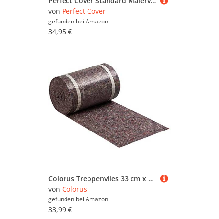
Perfect Cover Standard Malervlies 0,65x25m– Selbstklebendes Abdeckvlies und Schutzfolie für Boden– Robustes Vlies für Renovierung, Umzug, Bau & Malerarbeiten– Abdeckfolie für zuverlässigen Bodenschutz
von
Perfect Cover
gefunden bei
Amazon
34,95 €
Colorus Treppenvlies 33 cm x 25 m | Abdeckvlies selbsthaftend 230g/m² | Malervlies selbstklebend mit 2 Klebestreifen | Schutzvlies für Treppen | Saugvlies mit rutschfester Folie
von
Colorus
gefunden bei
Amazon
33,99 €