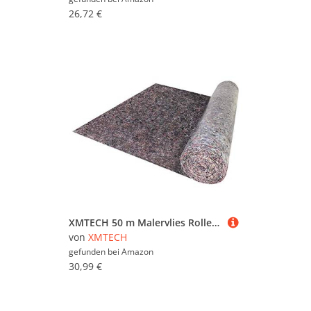
Wandfarbe (17.853)
26,72 €
Modernisieren & Bauen
(1.338.543)
Sicherheit & Haustechnik
(1.251.087)
Solarenergie (805)
Treppen & Geländer
(204.476)
Türen (782.837)
Wärmepumpen (50)
XMTECH 50 m Malervlies Rolle, 180 g/m² Abdeckvlies, Schutzvlies mit PE Anti Rutsch Beschichtung, Oberflächenschutz für Maler und Heimwerker, 50 m x 1m = 50 m²
Werkbänke (66.669)
von
XMTECH
Werkzeug (1.244.748)
gefunden bei
Amazon
30,99 €