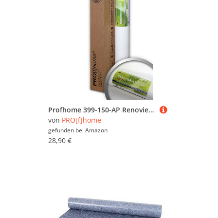
Profhome 399-150-AP Renoviervlies 150 g Malervlies Anstrich-Vlies glatte überstreichbare Vliestapete weiß 18,75 qm 25 Meter Rolle FSC® MIX Nr. TSUD-COC-001718-KR
von
PRO[f]home
gefunden bei
Amazon
28,90 €