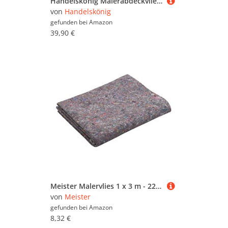
Handelskönig Malerabdeckvlies 50 m ca. 270 g/m² Abdeckvlies Malervlies Bodenschutz Renoviervlies 1 x 50 m = 50 m²
von
Handelskönig
gefunden bei
Amazon
39,90 €
Meister Malervlies 1 x 3 m - 220 g/m² Grammatur - Rutschfeste Rückseite - Staubfreies & Saugfähiges Abdeckvlies / Schutzvlies zum Tapezieren / Malerfilz auf Rolle / 4378450
von
Meister
gefunden bei
Amazon
8,32 €