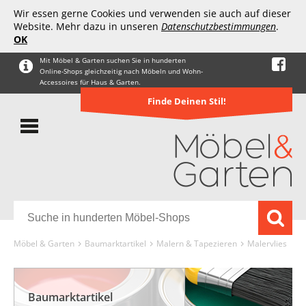
Wir essen gerne Cookies und verwenden sie auch auf dieser
Website. Mehr dazu in unseren
Datenschutzbestimmungen
.
OK
Mit Möbel & Garten suchen Sie in hunderten
Online-Shops gleichzeitig nach Möbeln und Wohn-
Accessoires für Haus & Garten.
Finde Deinen Stil!
Möbel & Garten
Baumarktartikel
Malern & Tapezieren
Malervlies
Baumarktartikel