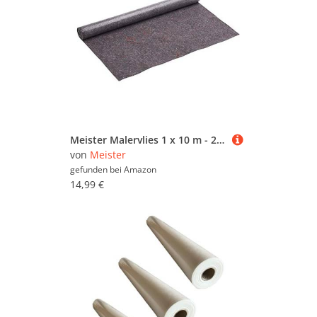
Meister Malervlies 1 x 10 m - 220 g/m² Grammatur - Rutschfeste Rückseite - Staubfreies & Saugfähiges Abdeckvlies / Schutzvlies zum Tapezieren / Malerfilz auf Rolle / 4378430
von
Meister
gefunden bei
Amazon
14,99 €