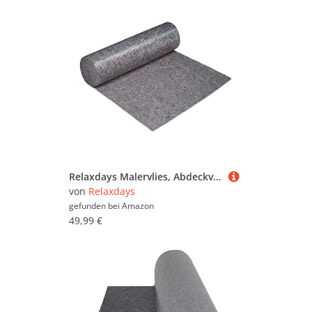
Relaxdays Malervlies, Abdeckvlies Rolle, 1 m x 50 m = 50m², rutschfest, wasserabweisend, 300g/m², Streichen, Umzug, grau
von
Relaxdays
gefunden bei
Amazon
49,99 €