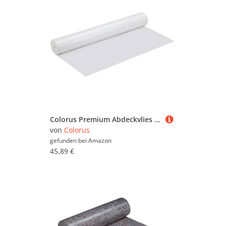
Colorus Premium Abdeckvlies 1 x 25 m | Selbstklebendes Schutzvlies weiß | Malervlies mit selbsthaftender Folienunterseite | Anstrichvlies sehr saugstark | Vlies mit hoher Abriebfestigkeit
von
Colorus
gefunden bei
Amazon
45,89 €