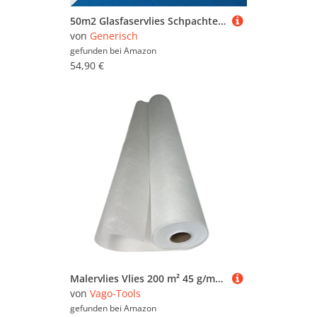
50m2 Glasfaservlies Schpachtelvlies Glasfaser Renoviervlies Glattvlies Malervlies Tapete 65g/m2
von
Generisch
gefunden bei
Amazon
54,90 €
Malervlies Vlies 200 m² 45 g/m² Glasfaservlies Anstrichvlies Schutzvlies Tapete
von
Vago-Tools
gefunden bei
Amazon