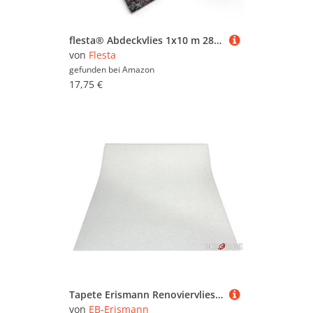
flesta® Abdeckvlies 1x10 m 280g, 10 m² Malervlies in Profi Qualität Renoviervlies Abdeckung Schutzvlies Bodenschutz Bodenvlies Vlies Malerfilz Maler-Vlies saugfähig rutschfest grau-meliert
von
Flesta
gefunden bei
Amazon
17,75 €
Tapete Erismann Renoviervlies 3333-5 Malervlies 25x0,75 Meter Glattvlies 150g/m²
von
EB-Erismann