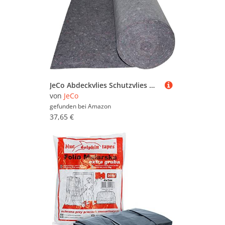
JeCo Abdeckvlies Schutzvlies Malervlies - Rollenlänge 50m Rollenbreite: 1m - Rutschhemmend 250g/m²
von
JeCo
gefunden bei
Amazon
37,65 €