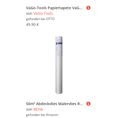
VaGo-Tools Papiertapete VaGo Glattvlies Malervlies 150g/m² 2 Rollen
von
VaGo-Tools
gefunden bei
OTTO
49,90 €
50m² Abdeckvlies Malervlies Renoviervlies Treppen Schutzvlies selbsthaftend
von
BEHA
gefunden bei
Amazon