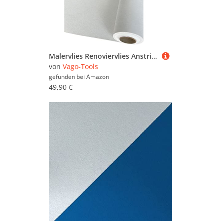
Malervlies Renoviervlies Anstrichvlies 250g/m² Vliestapet 1x15m² Tapete + Kleber
von
Vago-Tools
gefunden bei
Amazon
49,90 €