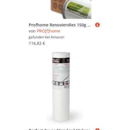
Profhome Renoviervlies 150g Öko Malervlies umweltbewusst Vlies glatte überstreichbare reißfeste Vliestapete nachhaltig umweltschonend weiß 1 Kart. 4 Rollen 75qm FSC® MIX Nr. TSUD-COC-001718-KR
von
PRO[f]home
gefunden bei
Amazon
116,82 €