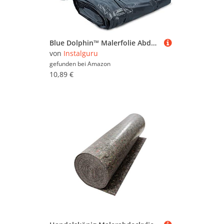
Blue Dolphin™ Malerfolie Abdeckfolie 4 m x 5 m Maler Folie 49 µm Extra Stark Grau | 20 m² Abdeckplane für Malerarbeiten Staubschutzfolie Baufolie | Malervlies UV-Beständig Abdeckvlies
von
Instalguru
gefunden bei
Amazon
10,89 €