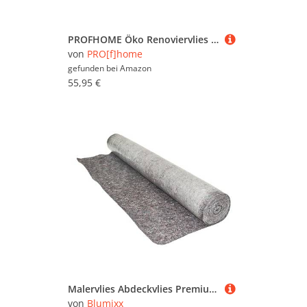
PROFHOME Öko Renoviervlies Malervlies weiß in 60 g 120 g 130 g 150 g 160 g Anstrich-Vlies glatte nachhaltige überstreichbare Vliestapete umweltschonend, 399-XXX:399-165 / 160g / 25m x 1m=25m2
von
PRO[f]home
gefunden bei
Amazon
55,95 €
Malervlies Abdeckvlies Premium | 1 x 3 Meter | Malerfliesrolle | Malerabdeckvlies | 180g pro m² - Perfekt für professionelle Malerarbeiten
von
Blumixx