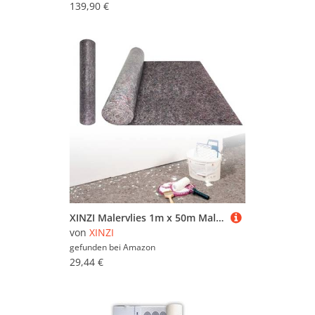
139,90 €
XINZI Malervlies 1m x 50m Malerfliesrolle Abdeckvlies mit PE Beschichtung, Anti-Rutsch Schutzvlies Schutzvlies Abdeckfolie für Malerarbeiten, 180g Abdeckflies auf Rolle (1 Rollen, 50m²)
von
XINZI
gefunden bei
Amazon
29,44 €