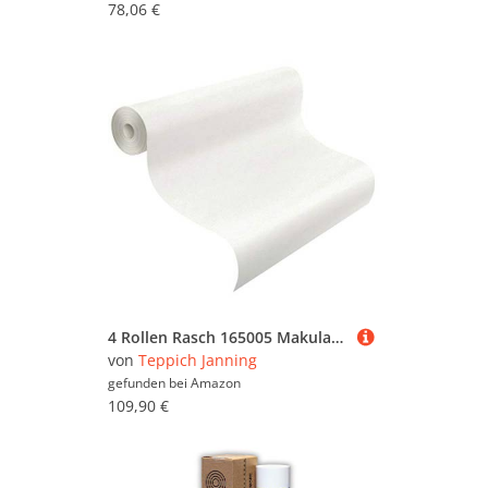
78,06 €
4 Rollen Rasch 165005 Makulaturvlies Glattvlies Renoviervlies 4x 25mx0,75m = 75m² Malervlies
von
Teppich Janning
gefunden bei
Amazon
109,90 €