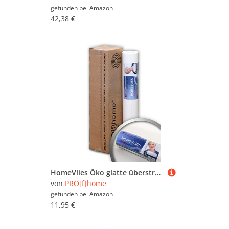
gefunden bei
Amazon
42,38 €
HomeVlies Öko glatte überstreichbare Vliestapete weiß ohne Struktur Glattvlies umweltbewusst Renoviervlies Malervlies Vlies-Tapete nachhaltig umweltschonend FSC® MIX Nr. TSUD-COC-001718-KR
von
PRO[f]home
gefunden bei
Amazon
11,95 €