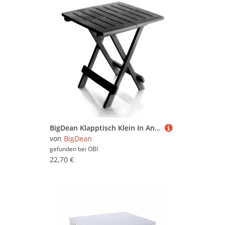
BigDean Klapptisch Klein In Anthrazit Aus Kunststoff Länge X Breite X Höhe 45x43x50cm Wetterfester Campingtisch Beistelltisch
von
BigDean
gefunden bei
OBI
22,70 €