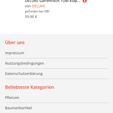
DELUKE Gartentisch TOBI Klappbar Akazie Braun 50x50x50cm Garten Klapptisch Beistelltisch Wetterfest Outdoor Tisch
von
DELUKE
gefunden bei
OBI
59,90 €
Über uns
Impressum
Nutzungsbedingungen
Datenschutzerklärung
Beliebteste Kategorien
Pflanzen
Baumarktartikel