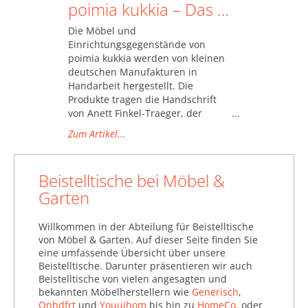
poimia kukkia – Das Designlabel aus Leipzig
Die Möbel und
Einrichtungsgegenstände von
poimia kukkia werden von kleinen
deutschen Manufakturen in
Handarbeit hergestellt. Die
Produkte tragen die Handschrift
von Anett Finkel-Traeger, der
Gründerin und
Zum Artikel...
Produktentwicklerin des Labels.
Mit ihren Designs möchte sie
Geschichten vom Spiel mit Formen
Beistelltische bei Möbel &
und von individuellem Handwerk
Garten
erzählen.
Willkommen in der Abteilung für Beistelltische
von Möbel & Garten. Auf dieser Seite finden Sie
eine umfassende Übersicht über unsere
Beistelltische. Darunter präsentieren wir auch
Beistelltische von vielen angesagten und
bekannten Möbelherstellern wie
Generisch
,
Qnhdfrt
und
Youuihom
bis hin zu
HomeCo.
oder