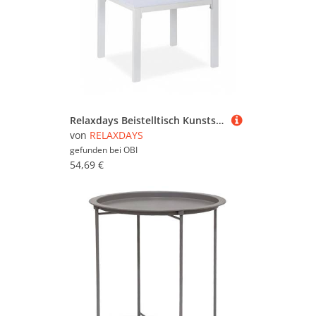
Relaxdays Beistelltisch Kunststoff Stahl Weiß Wetterfest 39 cm x 52 cm x 48 cm 4,6 kg
von
RELAXDAYS
gefunden bei
OBI
54,69 €