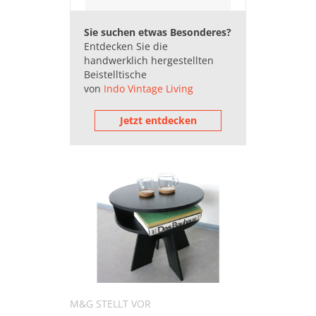
Gartentische (105.142)
Glastische (5.857)
Sie suchen etwas Besonderes?
Entdecken Sie die
Kindertische (9.192)
handwerklich hergestellten
Klapptische (82.013)
Beistelltische
von
Indo Vintage Living
Konferenztische (35.793)
Konsolentische (54.311)
Jetzt entdecken
Nachttische (275.313)
Schmink- & Frisiertische
(42.893)
Schreibtische (326.997)
Sekretäre (2.161)
Servierwagen (11.400)
Waschtische (68.346)
M&G STELLT VOR