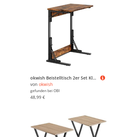
okwish Beistelltisch 2er Set Klappbar C Form Metallrahmen Wohnzimmer Büro 60x37x71cm Braun
von
okwish
gefunden bei
OBI
48,99 €