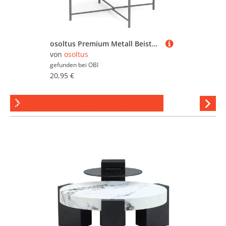
osoltus Premium Metall Beistelltisch Warm Grey Rund 47 cm
von
osoltus
gefunden bei
OBI
20,95 €
Beistelltische mit Glasplatten
Hi
stöber