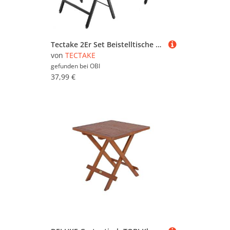
Tectake 2Er Set Beistelltische Phoenix Klappbar Industrial Style 48 x 36 x 66 50 cm Industrial Holz Dunkel Rustikal
von
TECTAKE
gefunden bei
OBI
37,99 €