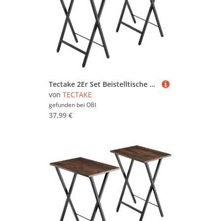
Tectake 2Er Set Beistelltische Phoenix Klappbar Industrial Style 48 x 36 x 66 50 cm Industrial Holz Hell Eiche Sonoma
von
TECTAKE
gefunden bei
OBI
37,99 €