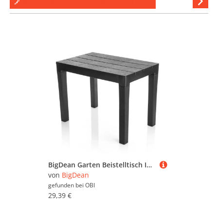
Beistelltische für den Garten
Hi
stöber
BigDean Garten Beistelltisch In Schwarz Wetterfester Campingtisch Für In Und Outdoor Geeignet Kunststoff Esstisch Gartentisch Balkontisch
von
BigDean
gefunden bei
OBI
29,39 €