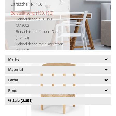
Bartische (44.406)
Beistelltische (100.136)
Beistelltische aus Holz
(37.932)
Beistelltische für den Garten
(16.769)
Beistelltische mit Glasplatten
(15.518)
Beistelltische mit Rollen
Marke
(6.848)
Design-Beistelltisch (24.997)
Material
Klappbare Beistelltische
Farbe
(4.857)
Bistrotische (11.440)
Preis
Couchtische (312.370)
% Sale (2.851)
Esstische (337.601)