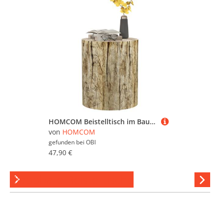
HOMCOM Beistelltisch im Baumstumpf-Design Rund für Wohnzimmer Garten Natur
von
HOMCOM
gefunden bei
OBI
47,90 €
Klappbare Beistelltische
Hi
stöber