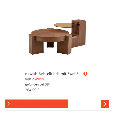
okwish Beistelltisch mit Zwei Ebenen und Glasplatte für Wohnzimmer 78x75x34 cm Natur
von
okwish
gefunden bei
OBI
264,99 €
Beistelltische mit Rollen
Hi
stöber