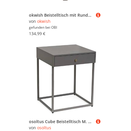
okwish Beistelltisch mit Rundem Design und Metallgestell für Wohnzimmer 68x68x39 cm Schwarz
von
okwish
gefunden bei
OBI
134,99 €
osoltus Cube Beistelltisch M. Schublade Industrie Design Warm Grey
von
osoltus