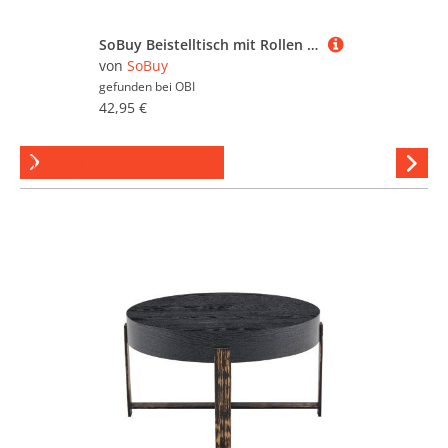
SoBuy Beistelltisch mit Rollen Couchtisch mit Ablagefächern Druckerregal FBT34-N
von
SoBuy
gefunden bei
OBI
42,95 €
Design-Beistelltisch
Hi
stöber